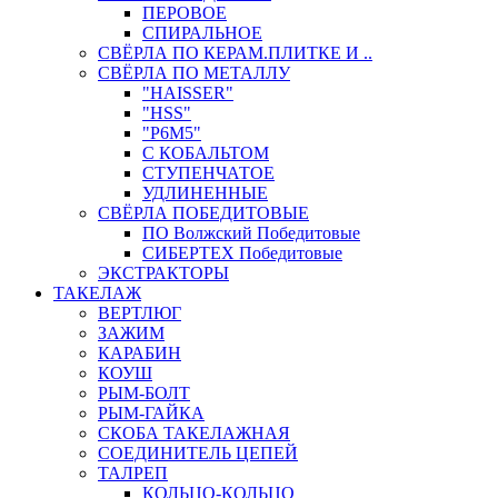
ПЕРОВОЕ
СПИРАЛЬНОЕ
СВЁРЛА ПО КЕРАМ.ПЛИТКЕ И ..
СВЁРЛА ПО МЕТАЛЛУ
"HAISSER"
"HSS"
"Р6М5"
С КОБАЛЬТОМ
СТУПЕНЧАТОЕ
УДЛИНЕННЫЕ
СВЁРЛА ПОБЕДИТОВЫЕ
ПО Волжский Победитовые
СИБЕРТЕХ Победитовые
ЭКСТРАКТОРЫ
ТАКЕЛАЖ
ВЕРТЛЮГ
ЗАЖИМ
КАРАБИН
КОУШ
РЫМ-БОЛТ
РЫМ-ГАЙКА
СКОБА ТАКЕЛАЖНАЯ
СОЕДИНИТЕЛЬ ЦЕПЕЙ
ТАЛРЕП
КОЛЬЦО-КОЛЬЦО