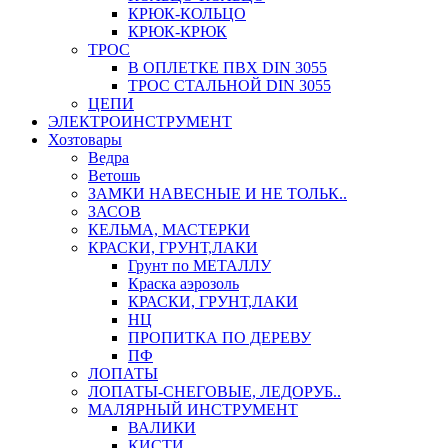
КРЮК-КОЛЬЦО
КРЮК-КРЮК
ТРОС
В ОПЛЕТКЕ ПВХ DIN 3055
ТРОС СТАЛЬНОЙ DIN 3055
ЦЕПИ
ЭЛЕКТРОИНСТРУМЕНТ
Хозтовары
Ведра
Ветошь
ЗАМКИ НАВЕСНЫЕ И НЕ ТОЛЬК..
ЗАСОВ
КЕЛЬМА, МАСТЕРКИ
КРАСКИ, ГРУНТ,ЛАКИ
Грунт по МЕТАЛЛУ
Краска аэрозоль
КРАСКИ, ГРУНТ,ЛАКИ
НЦ
ПРОПИТКА ПО ДЕРЕВУ
ПФ
ЛОПАТЫ
ЛОПАТЫ-СНЕГОВЫЕ, ЛЕДОРУБ..
МАЛЯРНЫЙ ИНСТРУМЕНТ
ВАЛИКИ
КИСТИ