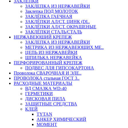
ЗАКЛЕПКИ
ЗАКЛЕПКА ИЗ НЕРЖАВЕЙКИ
Заклепка ПОД МОЛОТОК
ЗАКЛЁПКА ГАЕЧНАЯ
ЗАКЛЁПКИ АЛ/СТ. ЦИНК (DI..
ЗАКЛЁПКИ АЛ/СТ. ОКРАШЕНЫЕ
ЗАКЛЁПКИ СТАЛЬ/СТАЛЬ
НЕРЖАВЕЮЩИЙ КРЕПЕЖ
ЗАКЛЕПКА ИЗ НЕРЖАВЕЙКИ
МЕТРИКА ИЗ НЕРЖАВЕЮЩИХ МЕ..
ЦЕПЬ ИЗ НЕРЖАВЕЙКИ
ШПИЛЬКА НЕРЖАВЕЙКА
ПЕРФОРИРОВАННЫЙ КРЕПЕЖ
ПОДВЕС ДЛЯ ГИПСОКАРТОНА
Проволока СВАРОЧНАЯ И ЭЛЕ..
ПРОВОЛОКА стальная ГОСТ 3..
РАСХОДНЫЕ МАТЕРИАЛЫ
ВД СМАЗКА WD-40
ГЕРМЕТИКИ
ДИСКОВАЯ ПИЛА
ЗАЩИТНЫЕ СРЕДСТВА
КЛЕЙ
TYTAN
АНКЕР ХИМИЧЕСКИЙ
МОМЕНТ