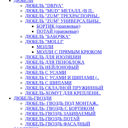
ДЮБЕЛИ
ДЮБЕЛЬ "DRIVA"
ДЮБЕЛЬ "MUD" МЕТАЛЛ. (В П..
ДЮБЕЛЬ "ZUM" ТРЕХРАСПОРНЫ..
ДЮБЕЛЬ "ZUM" УНИВЕРСАЛЬНЫ..
БОРТИК (оранжевые)
ПОТАЙ (оранжевые)
ДЮБЕЛЬ "БАБОЧКА"
ДЮБЕЛЬ "МOLLI"
МОЛЛИ
МОЛЛИ С ПРЯМЫМ КРЮКОМ
ДЮБЕЛЬ ДЛЯ ИЗОЛЯЦИИ
ДЮБЕЛЬ ДЛЯ ПЕНОБЛОКА
ДЮБЕЛЬ НЕЙЛОНОВЫЙ
ДЮБЕЛЬ С УСАМИ
ДЮБЕЛЬ С УСАМИ И ШИПАМИ (..
ДЮБЕЛЬ С ШИПАМИ
ДЮБЕЛЬ СКЛАДНОЙ ПРУЖИННЫЙ
ДЮБЕЛЬ-ХОМУТ ДЛЯ КРЕПЛЕНИ..
ДЮБЕЛЬ-ГВОЗДИ
ДЮБЕЛЬ- ГВОЗДЬ ПОД МОНТАЖ..
ДЮБЕЛЬ- ГВОЗДЬ С БОРТИКОМ
ДЮБЕЛЬ-ГВОЗДЬ ЗАБИВАЕМЫЙ
ДЮБЕЛЬ-ГВОЗДЬ ПОТАЙ
ДЮБЕЛЬ-ГВОЗДЬ ФАСАДНЫЙ