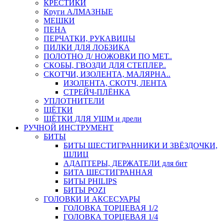
КРЕСТИКИ
Круги АЛМАЗНЫЕ
МЕШКИ
ПЕНА
ПЕРЧАТКИ, РУКАВИЦЫ
ПИЛКИ ДЛЯ ЛОБЗИКА
ПОЛОТНО Д/ НОЖОВКИ ПО МЕТ..
СКОБЫ, ГВОЗДИ ДЛЯ СТЕПЛЕР..
СКОТЧИ, ИЗОЛЕНТА, МАЛЯРНА..
ИЗОЛЕНТА, СКОТЧ, ЛЕНТА
СТРЕЙЧ-ПЛЁНКА
УПЛОТНИТЕЛИ
ЩЁТКИ
ЩЁТКИ ДЛЯ УШМ и дрели
РУЧНОЙ ИНСТРУМЕНТ
БИТЫ
БИТЫ ШЕСТИГРАННИКИ И ЗВЁЗДОЧКИ,
ШЛИЦ
АДАПТЕРЫ, ДЕРЖАТЕЛИ для бит
БИТА ШЕСТИГРАННАЯ
БИТЫ PHILIPS
БИТЫ POZI
ГОЛОВКИ И АКСЕСУАРЫ
ГОЛОВКА ТОРЦЕВАЯ 1/2
ГОЛОВКА ТОРЦЕВАЯ 1/4