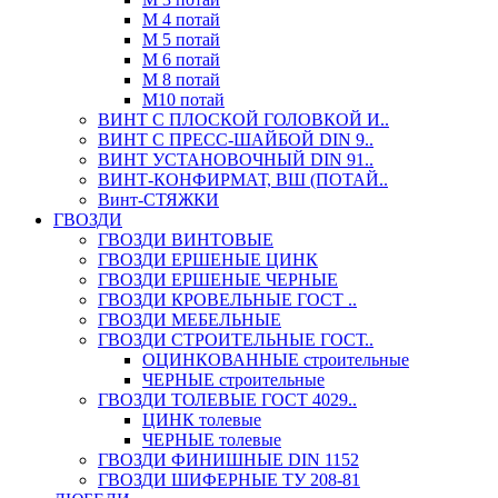
М 4 потай
М 5 потай
М 6 потай
М 8 потай
М10 потай
ВИНТ С ПЛОСКОЙ ГОЛОВКОЙ И..
ВИНТ С ПРЕСС-ШАЙБОЙ DIN 9..
ВИНТ УСТАНОВОЧНЫЙ DIN 91..
ВИНТ-КОНФИРМАТ, ВШ (ПОТАЙ..
Винт-СТЯЖКИ
ГВОЗДИ
ГВОЗДИ ВИНТОВЫЕ
ГВОЗДИ ЕРШЕНЫЕ ЦИНК
ГВОЗДИ ЕРШЕНЫЕ ЧЕРНЫЕ
ГВОЗДИ КРОВЕЛЬНЫЕ ГОСТ ..
ГВОЗДИ МЕБЕЛЬНЫЕ
ГВОЗДИ СТРОИТЕЛЬНЫЕ ГОСТ..
ОЦИНКОВАННЫЕ строительные
ЧЕРНЫЕ строительные
ГВОЗДИ ТОЛЕВЫЕ ГОСТ 4029..
ЦИНК толевые
ЧЕРНЫЕ толевые
ГВОЗДИ ФИНИШНЫЕ DIN 1152
ГВОЗДИ ШИФЕРНЫЕ ТУ 208-81