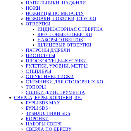
НАПИЛЬНИКИ, НАДФИЛИ
НОЖИ
НОЖНИЦЫ ПО МЕТАЛЛУ
НОЖОВКИ, ЛОБЗИКИ, СТУСЛО
ОТВЕРТКИ
ИНДИКАТОРНАЯ ОТВЕРТКА
КРЕСТОВЫЕ ОТВЕРТКИ
НАБОРЫ ОТВЕРТОК
ШЛИЦЕВЫЕ ОТВЕРТКИ
ПАТРОНЫ Д/ДРЕЛИ
ПИСТОЛЕТЫ
ПЛОСКОГУБЦЫ--КУСАЧКИ
РУЛЕТКИ, УРОВНИ, МЕТРЫ
СТЕПЛЕРЫ
СТРУБЦИНЫ, ТИСКИ
СЪЁМНИКИ ДЛЯ СТОПОРНЫХ КО..
ТОПОРЫ
ЯЩИКИ Д/ИНСТРУМЕНТА
СВЕРЛА, БУРЫ, КОРОНКИ, ЗУ..
БУРЫ SDS MAX
БУРЫ SDS+
ЗУБИЛО, ПИКИ SDS
КОРОНКИ
НАБОРЫ СВЕРЛ
СВЁРЛА ПО ДЕРЕВУ