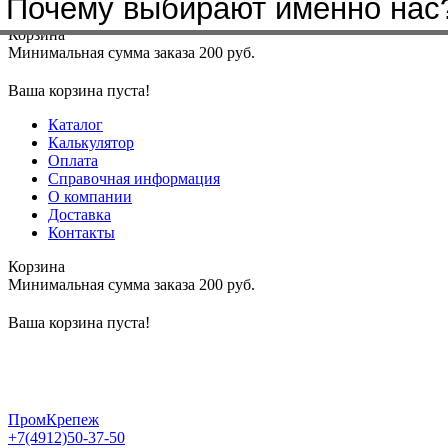
Почему выбирают именно нас
Меню
+7(4912)50-37-50
sbit@krep62.ru
Корзина
Минимальная сумма заказа 200 руб.
Ваша корзина пуста!
Каталог
Калькулятор
Оплата
Справочная информация
О компании
Доставка
Контакты
Корзина
Минимальная сумма заказа 200 руб.
Ваша корзина пуста!
ПромКрепеж
+7(4912)50-37-50