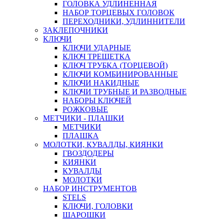
ГОЛОВКА УДЛИНЕННАЯ
НАБОР ТОРЦЕВЫХ ГОЛОВОК
ПЕРЕХОДНИКИ, УДЛИННИТЕЛИ
ЗАКЛЕПОЧНИКИ
КЛЮЧИ
КЛЮЧИ УДАРНЫЕ
КЛЮЧ ТРЕЩЕТКА
КЛЮЧ ТРУБКА (ТОРЦЕВОЙ)
КЛЮЧИ КОМБИНИРОВАННЫЕ
КЛЮЧИ НАКИДНЫЕ
КЛЮЧИ ТРУБНЫЕ И РАЗВОДНЫЕ
НАБОРЫ КЛЮЧЕЙ
РОЖКОВЫЕ
МЕТЧИКИ - ПЛАШКИ
МЕТЧИКИ
ПЛАШКА
МОЛОТКИ, КУВАЛДЫ, КИЯНКИ
ГВОЗДОДЕРЫ
КИЯНКИ
КУВАЛДЫ
МОЛОТКИ
НАБОР ИНСТРУМЕНТОВ
STELS
КЛЮЧИ, ГОЛОВКИ
ШАРОШКИ