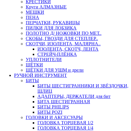
КРЕСТИКИ
Круги АЛМАЗНЫЕ
МЕШКИ
ПЕНА
ПЕРЧАТКИ, РУКАВИЦЫ
ПИЛКИ ДЛЯ ЛОБЗИКА
ПОЛОТНО Д/ НОЖОВКИ ПО МЕТ..
СКОБЫ, ГВОЗДИ ДЛЯ СТЕПЛЕР..
СКОТЧИ, ИЗОЛЕНТА, МАЛЯРНА..
ИЗОЛЕНТА, СКОТЧ, ЛЕНТА
СТРЕЙЧ-ПЛЁНКА
УПЛОТНИТЕЛИ
ЩЁТКИ
ЩЁТКИ ДЛЯ УШМ и дрели
РУЧНОЙ ИНСТРУМЕНТ
БИТЫ
БИТЫ ШЕСТИГРАННИКИ И ЗВЁЗДОЧКИ,
ШЛИЦ
АДАПТЕРЫ, ДЕРЖАТЕЛИ для бит
БИТА ШЕСТИГРАННАЯ
БИТЫ PHILIPS
БИТЫ POZI
ГОЛОВКИ И АКСЕСУАРЫ
ГОЛОВКА ТОРЦЕВАЯ 1/2
ГОЛОВКА ТОРЦЕВАЯ 1/4