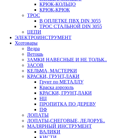
КРЮК-КОЛЬЦО
КРЮК-КРЮК
ТРОС
В ОПЛЕТКЕ ПВХ DIN 3055
ТРОС СТАЛЬНОЙ DIN 3055
ЦЕПИ
ЭЛЕКТРОИНСТРУМЕНТ
Хозтовары
Ведра
Ветошь
ЗАМКИ НАВЕСНЫЕ И НЕ ТОЛЬК..
ЗАСОВ
КЕЛЬМА, МАСТЕРКИ
КРАСКИ, ГРУНТ,ЛАКИ
Грунт по МЕТАЛЛУ
Краска аэрозоль
КРАСКИ, ГРУНТ,ЛАКИ
НЦ
ПРОПИТКА ПО ДЕРЕВУ
ПФ
ЛОПАТЫ
ЛОПАТЫ-СНЕГОВЫЕ, ЛЕДОРУБ..
МАЛЯРНЫЙ ИНСТРУМЕНТ
ВАЛИКИ
КИСТИ