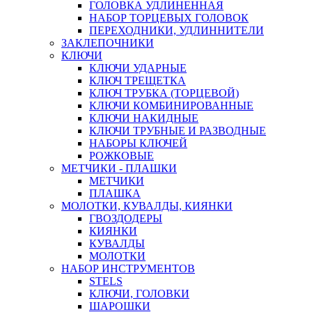
ГОЛОВКА УДЛИНЕННАЯ
НАБОР ТОРЦЕВЫХ ГОЛОВОК
ПЕРЕХОДНИКИ, УДЛИННИТЕЛИ
ЗАКЛЕПОЧНИКИ
КЛЮЧИ
КЛЮЧИ УДАРНЫЕ
КЛЮЧ ТРЕЩЕТКА
КЛЮЧ ТРУБКА (ТОРЦЕВОЙ)
КЛЮЧИ КОМБИНИРОВАННЫЕ
КЛЮЧИ НАКИДНЫЕ
КЛЮЧИ ТРУБНЫЕ И РАЗВОДНЫЕ
НАБОРЫ КЛЮЧЕЙ
РОЖКОВЫЕ
МЕТЧИКИ - ПЛАШКИ
МЕТЧИКИ
ПЛАШКА
МОЛОТКИ, КУВАЛДЫ, КИЯНКИ
ГВОЗДОДЕРЫ
КИЯНКИ
КУВАЛДЫ
МОЛОТКИ
НАБОР ИНСТРУМЕНТОВ
STELS
КЛЮЧИ, ГОЛОВКИ
ШАРОШКИ