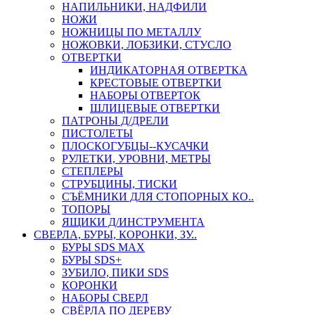
НАПИЛЬНИКИ, НАДФИЛИ
НОЖИ
НОЖНИЦЫ ПО МЕТАЛЛУ
НОЖОВКИ, ЛОБЗИКИ, СТУСЛО
ОТВЕРТКИ
ИНДИКАТОРНАЯ ОТВЕРТКА
КРЕСТОВЫЕ ОТВЕРТКИ
НАБОРЫ ОТВЕРТОК
ШЛИЦЕВЫЕ ОТВЕРТКИ
ПАТРОНЫ Д/ДРЕЛИ
ПИСТОЛЕТЫ
ПЛОСКОГУБЦЫ--КУСАЧКИ
РУЛЕТКИ, УРОВНИ, МЕТРЫ
СТЕПЛЕРЫ
СТРУБЦИНЫ, ТИСКИ
СЪЁМНИКИ ДЛЯ СТОПОРНЫХ КО..
ТОПОРЫ
ЯЩИКИ Д/ИНСТРУМЕНТА
СВЕРЛА, БУРЫ, КОРОНКИ, ЗУ..
БУРЫ SDS MAX
БУРЫ SDS+
ЗУБИЛО, ПИКИ SDS
КОРОНКИ
НАБОРЫ СВЕРЛ
СВЁРЛА ПО ДЕРЕВУ