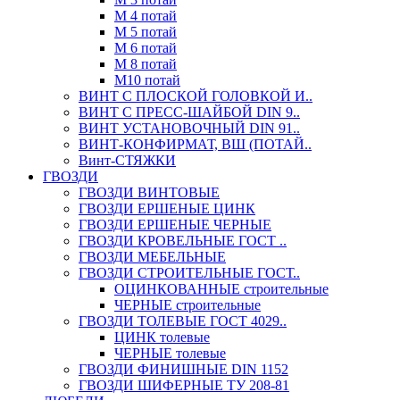
М 4 потай
М 5 потай
М 6 потай
М 8 потай
М10 потай
ВИНТ С ПЛОСКОЙ ГОЛОВКОЙ И..
ВИНТ С ПРЕСС-ШАЙБОЙ DIN 9..
ВИНТ УСТАНОВОЧНЫЙ DIN 91..
ВИНТ-КОНФИРМАТ, ВШ (ПОТАЙ..
Винт-СТЯЖКИ
ГВОЗДИ
ГВОЗДИ ВИНТОВЫЕ
ГВОЗДИ ЕРШЕНЫЕ ЦИНК
ГВОЗДИ ЕРШЕНЫЕ ЧЕРНЫЕ
ГВОЗДИ КРОВЕЛЬНЫЕ ГОСТ ..
ГВОЗДИ МЕБЕЛЬНЫЕ
ГВОЗДИ СТРОИТЕЛЬНЫЕ ГОСТ..
ОЦИНКОВАННЫЕ строительные
ЧЕРНЫЕ строительные
ГВОЗДИ ТОЛЕВЫЕ ГОСТ 4029..
ЦИНК толевые
ЧЕРНЫЕ толевые
ГВОЗДИ ФИНИШНЫЕ DIN 1152
ГВОЗДИ ШИФЕРНЫЕ ТУ 208-81