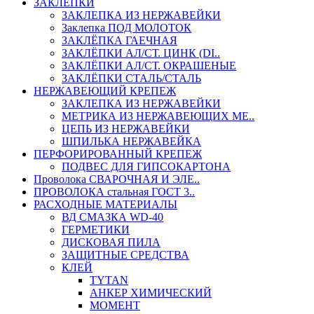
ЗАКЛЕПКИ
ЗАКЛЕПКА ИЗ НЕРЖАВЕЙКИ
Заклепка ПОД МОЛОТОК
ЗАКЛЁПКА ГАЕЧНАЯ
ЗАКЛЁПКИ АЛ/СТ. ЦИНК (DI..
ЗАКЛЁПКИ АЛ/СТ. ОКРАШЕНЫЕ
ЗАКЛЁПКИ СТАЛЬ/СТАЛЬ
НЕРЖАВЕЮЩИЙ КРЕПЕЖ
ЗАКЛЕПКА ИЗ НЕРЖАВЕЙКИ
МЕТРИКА ИЗ НЕРЖАВЕЮЩИХ МЕ..
ЦЕПЬ ИЗ НЕРЖАВЕЙКИ
ШПИЛЬКА НЕРЖАВЕЙКА
ПЕРФОРИРОВАННЫЙ КРЕПЕЖ
ПОДВЕС ДЛЯ ГИПСОКАРТОНА
Проволока СВАРОЧНАЯ И ЭЛЕ..
ПРОВОЛОКА стальная ГОСТ 3..
РАСХОДНЫЕ МАТЕРИАЛЫ
ВД СМАЗКА WD-40
ГЕРМЕТИКИ
ДИСКОВАЯ ПИЛА
ЗАЩИТНЫЕ СРЕДСТВА
КЛЕЙ
TYTAN
АНКЕР ХИМИЧЕСКИЙ
МОМЕНТ