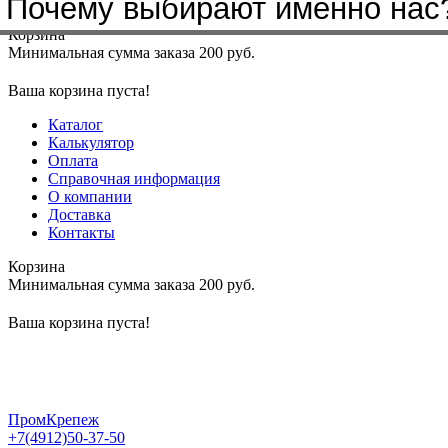
Почему выбирают именно нас
Меню
+7(4912)50-37-50
sbit@krep62.ru
Корзина
Минимальная сумма заказа 200 руб.
Ваша корзина пуста!
Каталог
Калькулятор
Оплата
Справочная информация
О компании
Доставка
Контакты
Корзина
Минимальная сумма заказа 200 руб.
Ваша корзина пуста!
ПромКрепеж
+7(4912)50-37-50