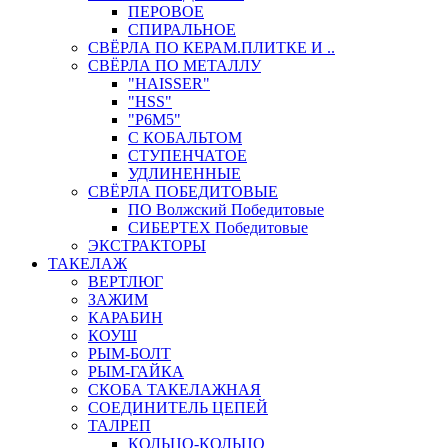
ПЕРОВОЕ
СПИРАЛЬНОЕ
СВЁРЛА ПО КЕРАМ.ПЛИТКЕ И ..
СВЁРЛА ПО МЕТАЛЛУ
"HAISSER"
"HSS"
"Р6М5"
С КОБАЛЬТОМ
СТУПЕНЧАТОЕ
УДЛИНЕННЫЕ
СВЁРЛА ПОБЕДИТОВЫЕ
ПО Волжский Победитовые
СИБЕРТЕХ Победитовые
ЭКСТРАКТОРЫ
ТАКЕЛАЖ
ВЕРТЛЮГ
ЗАЖИМ
КАРАБИН
КОУШ
РЫМ-БОЛТ
РЫМ-ГАЙКА
СКОБА ТАКЕЛАЖНАЯ
СОЕДИНИТЕЛЬ ЦЕПЕЙ
ТАЛРЕП
КОЛЬЦО-КОЛЬЦО