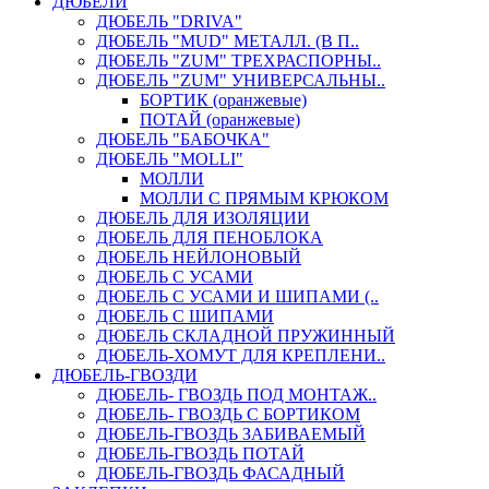
ДЮБЕЛИ
ДЮБЕЛЬ "DRIVA"
ДЮБЕЛЬ "MUD" МЕТАЛЛ. (В П..
ДЮБЕЛЬ "ZUM" ТРЕХРАСПОРНЫ..
ДЮБЕЛЬ "ZUM" УНИВЕРСАЛЬНЫ..
БОРТИК (оранжевые)
ПОТАЙ (оранжевые)
ДЮБЕЛЬ "БАБОЧКА"
ДЮБЕЛЬ "МOLLI"
МОЛЛИ
МОЛЛИ С ПРЯМЫМ КРЮКОМ
ДЮБЕЛЬ ДЛЯ ИЗОЛЯЦИИ
ДЮБЕЛЬ ДЛЯ ПЕНОБЛОКА
ДЮБЕЛЬ НЕЙЛОНОВЫЙ
ДЮБЕЛЬ С УСАМИ
ДЮБЕЛЬ С УСАМИ И ШИПАМИ (..
ДЮБЕЛЬ С ШИПАМИ
ДЮБЕЛЬ СКЛАДНОЙ ПРУЖИННЫЙ
ДЮБЕЛЬ-ХОМУТ ДЛЯ КРЕПЛЕНИ..
ДЮБЕЛЬ-ГВОЗДИ
ДЮБЕЛЬ- ГВОЗДЬ ПОД МОНТАЖ..
ДЮБЕЛЬ- ГВОЗДЬ С БОРТИКОМ
ДЮБЕЛЬ-ГВОЗДЬ ЗАБИВАЕМЫЙ
ДЮБЕЛЬ-ГВОЗДЬ ПОТАЙ
ДЮБЕЛЬ-ГВОЗДЬ ФАСАДНЫЙ