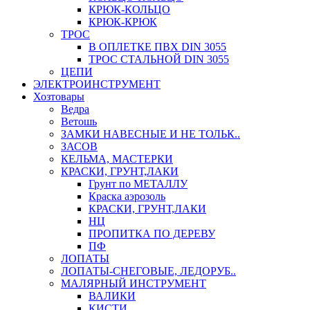
КРЮК-КОЛЬЦО
КРЮК-КРЮК
ТРОС
В ОПЛЕТКЕ ПВХ DIN 3055
ТРОС СТАЛЬНОЙ DIN 3055
ЦЕПИ
ЭЛЕКТРОИНСТРУМЕНТ
Хозтовары
Ведра
Ветошь
ЗАМКИ НАВЕСНЫЕ И НЕ ТОЛЬК..
ЗАСОВ
КЕЛЬМА, МАСТЕРКИ
КРАСКИ, ГРУНТ,ЛАКИ
Грунт по МЕТАЛЛУ
Краска аэрозоль
КРАСКИ, ГРУНТ,ЛАКИ
НЦ
ПРОПИТКА ПО ДЕРЕВУ
ПФ
ЛОПАТЫ
ЛОПАТЫ-СНЕГОВЫЕ, ЛЕДОРУБ..
МАЛЯРНЫЙ ИНСТРУМЕНТ
ВАЛИКИ
КИСТИ