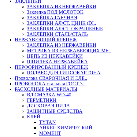
ЗАКЛЕПКИ
ЗАКЛЕПКА ИЗ НЕРЖАВЕЙКИ
Заклепка ПОД МОЛОТОК
ЗАКЛЁПКА ГАЕЧНАЯ
ЗАКЛЁПКИ АЛ/СТ. ЦИНК (DI..
ЗАКЛЁПКИ АЛ/СТ. ОКРАШЕНЫЕ
ЗАКЛЁПКИ СТАЛЬ/СТАЛЬ
НЕРЖАВЕЮЩИЙ КРЕПЕЖ
ЗАКЛЕПКА ИЗ НЕРЖАВЕЙКИ
МЕТРИКА ИЗ НЕРЖАВЕЮЩИХ МЕ..
ЦЕПЬ ИЗ НЕРЖАВЕЙКИ
ШПИЛЬКА НЕРЖАВЕЙКА
ПЕРФОРИРОВАННЫЙ КРЕПЕЖ
ПОДВЕС ДЛЯ ГИПСОКАРТОНА
Проволока СВАРОЧНАЯ И ЭЛЕ..
ПРОВОЛОКА стальная ГОСТ 3..
РАСХОДНЫЕ МАТЕРИАЛЫ
ВД СМАЗКА WD-40
ГЕРМЕТИКИ
ДИСКОВАЯ ПИЛА
ЗАЩИТНЫЕ СРЕДСТВА
КЛЕЙ
TYTAN
АНКЕР ХИМИЧЕСКИЙ
МОМЕНТ