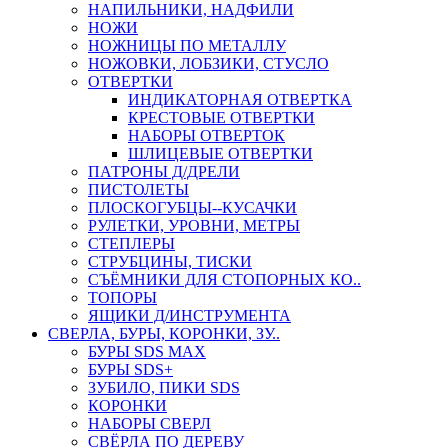
НАПИЛЬНИКИ, НАДФИЛИ
НОЖИ
НОЖНИЦЫ ПО МЕТАЛЛУ
НОЖОВКИ, ЛОБЗИКИ, СТУСЛО
ОТВЕРТКИ
ИНДИКАТОРНАЯ ОТВЕРТКА
КРЕСТОВЫЕ ОТВЕРТКИ
НАБОРЫ ОТВЕРТОК
ШЛИЦЕВЫЕ ОТВЕРТКИ
ПАТРОНЫ Д/ДРЕЛИ
ПИСТОЛЕТЫ
ПЛОСКОГУБЦЫ--КУСАЧКИ
РУЛЕТКИ, УРОВНИ, МЕТРЫ
СТЕПЛЕРЫ
СТРУБЦИНЫ, ТИСКИ
СЪЁМНИКИ ДЛЯ СТОПОРНЫХ КО..
ТОПОРЫ
ЯЩИКИ Д/ИНСТРУМЕНТА
СВЕРЛА, БУРЫ, КОРОНКИ, ЗУ..
БУРЫ SDS MAX
БУРЫ SDS+
ЗУБИЛО, ПИКИ SDS
КОРОНКИ
НАБОРЫ СВЕРЛ
СВЁРЛА ПО ДЕРЕВУ