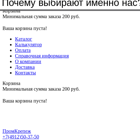
Почему выбирают именно нас
Меню
+7(4912)50-37-50
sbit@krep62.ru
Корзина
Минимальная сумма заказа 200 руб.
Ваша корзина пуста!
Каталог
Калькулятор
Оплата
Справочная информация
О компании
Доставка
Контакты
Корзина
Минимальная сумма заказа 200 руб.
Ваша корзина пуста!
ПромКрепеж
+7(4912)50-37-50