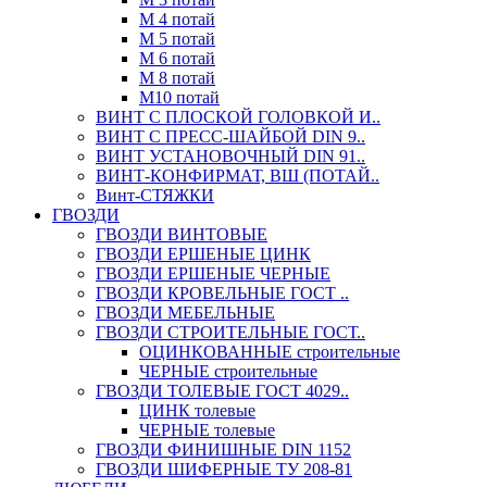
М 4 потай
М 5 потай
М 6 потай
М 8 потай
М10 потай
ВИНТ С ПЛОСКОЙ ГОЛОВКОЙ И..
ВИНТ С ПРЕСС-ШАЙБОЙ DIN 9..
ВИНТ УСТАНОВОЧНЫЙ DIN 91..
ВИНТ-КОНФИРМАТ, ВШ (ПОТАЙ..
Винт-СТЯЖКИ
ГВОЗДИ
ГВОЗДИ ВИНТОВЫЕ
ГВОЗДИ ЕРШЕНЫЕ ЦИНК
ГВОЗДИ ЕРШЕНЫЕ ЧЕРНЫЕ
ГВОЗДИ КРОВЕЛЬНЫЕ ГОСТ ..
ГВОЗДИ МЕБЕЛЬНЫЕ
ГВОЗДИ СТРОИТЕЛЬНЫЕ ГОСТ..
ОЦИНКОВАННЫЕ строительные
ЧЕРНЫЕ строительные
ГВОЗДИ ТОЛЕВЫЕ ГОСТ 4029..
ЦИНК толевые
ЧЕРНЫЕ толевые
ГВОЗДИ ФИНИШНЫЕ DIN 1152
ГВОЗДИ ШИФЕРНЫЕ ТУ 208-81