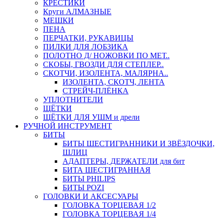
КРЕСТИКИ
Круги АЛМАЗНЫЕ
МЕШКИ
ПЕНА
ПЕРЧАТКИ, РУКАВИЦЫ
ПИЛКИ ДЛЯ ЛОБЗИКА
ПОЛОТНО Д/ НОЖОВКИ ПО МЕТ..
СКОБЫ, ГВОЗДИ ДЛЯ СТЕПЛЕР..
СКОТЧИ, ИЗОЛЕНТА, МАЛЯРНА..
ИЗОЛЕНТА, СКОТЧ, ЛЕНТА
СТРЕЙЧ-ПЛЁНКА
УПЛОТНИТЕЛИ
ЩЁТКИ
ЩЁТКИ ДЛЯ УШМ и дрели
РУЧНОЙ ИНСТРУМЕНТ
БИТЫ
БИТЫ ШЕСТИГРАННИКИ И ЗВЁЗДОЧКИ,
ШЛИЦ
АДАПТЕРЫ, ДЕРЖАТЕЛИ для бит
БИТА ШЕСТИГРАННАЯ
БИТЫ PHILIPS
БИТЫ POZI
ГОЛОВКИ И АКСЕСУАРЫ
ГОЛОВКА ТОРЦЕВАЯ 1/2
ГОЛОВКА ТОРЦЕВАЯ 1/4