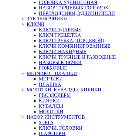
ГОЛОВКА УДЛИНЕННАЯ
НАБОР ТОРЦЕВЫХ ГОЛОВОК
ПЕРЕХОДНИКИ, УДЛИННИТЕЛИ
ЗАКЛЕПОЧНИКИ
КЛЮЧИ
КЛЮЧИ УДАРНЫЕ
КЛЮЧ ТРЕЩЕТКА
КЛЮЧ ТРУБКА (ТОРЦЕВОЙ)
КЛЮЧИ КОМБИНИРОВАННЫЕ
КЛЮЧИ НАКИДНЫЕ
КЛЮЧИ ТРУБНЫЕ И РАЗВОДНЫЕ
НАБОРЫ КЛЮЧЕЙ
РОЖКОВЫЕ
МЕТЧИКИ - ПЛАШКИ
МЕТЧИКИ
ПЛАШКА
МОЛОТКИ, КУВАЛДЫ, КИЯНКИ
ГВОЗДОДЕРЫ
КИЯНКИ
КУВАЛДЫ
МОЛОТКИ
НАБОР ИНСТРУМЕНТОВ
STELS
КЛЮЧИ, ГОЛОВКИ
ШАРОШКИ