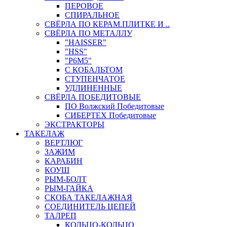
ПЕРОВОЕ
СПИРАЛЬНОЕ
СВЁРЛА ПО КЕРАМ.ПЛИТКЕ И ..
СВЁРЛА ПО МЕТАЛЛУ
"HAISSER"
"HSS"
"Р6М5"
С КОБАЛЬТОМ
СТУПЕНЧАТОЕ
УДЛИНЕННЫЕ
СВЁРЛА ПОБЕДИТОВЫЕ
ПО Волжский Победитовые
СИБЕРТЕХ Победитовые
ЭКСТРАКТОРЫ
ТАКЕЛАЖ
ВЕРТЛЮГ
ЗАЖИМ
КАРАБИН
КОУШ
РЫМ-БОЛТ
РЫМ-ГАЙКА
СКОБА ТАКЕЛАЖНАЯ
СОЕДИНИТЕЛЬ ЦЕПЕЙ
ТАЛРЕП
КОЛЬЦО-КОЛЬЦО