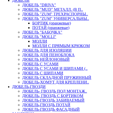
ДЮБЕЛИ
ДЮБЕЛЬ "DRIVA"
ДЮБЕЛЬ "MUD" МЕТАЛЛ. (В П..
ДЮБЕЛЬ "ZUM" ТРЕХРАСПОРНЫ..
ДЮБЕЛЬ "ZUM" УНИВЕРСАЛЬНЫ..
БОРТИК (оранжевые)
ПОТАЙ (оранжевые)
ДЮБЕЛЬ "БАБОЧКА"
ДЮБЕЛЬ "МOLLI"
МОЛЛИ
МОЛЛИ С ПРЯМЫМ КРЮКОМ
ДЮБЕЛЬ ДЛЯ ИЗОЛЯЦИИ
ДЮБЕЛЬ ДЛЯ ПЕНОБЛОКА
ДЮБЕЛЬ НЕЙЛОНОВЫЙ
ДЮБЕЛЬ С УСАМИ
ДЮБЕЛЬ С УСАМИ И ШИПАМИ (..
ДЮБЕЛЬ С ШИПАМИ
ДЮБЕЛЬ СКЛАДНОЙ ПРУЖИННЫЙ
ДЮБЕЛЬ-ХОМУТ ДЛЯ КРЕПЛЕНИ..
ДЮБЕЛЬ-ГВОЗДИ
ДЮБЕЛЬ- ГВОЗДЬ ПОД МОНТАЖ..
ДЮБЕЛЬ- ГВОЗДЬ С БОРТИКОМ
ДЮБЕЛЬ-ГВОЗДЬ ЗАБИВАЕМЫЙ
ДЮБЕЛЬ-ГВОЗДЬ ПОТАЙ
ДЮБЕЛЬ-ГВОЗДЬ ФАСАДНЫЙ