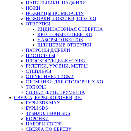
НАПИЛЬНИКИ, НАДФИЛИ
НОЖИ
НОЖНИЦЫ ПО МЕТАЛЛУ
НОЖОВКИ, ЛОБЗИКИ, СТУСЛО
ОТВЕРТКИ
ИНДИКАТОРНАЯ ОТВЕРТКА
КРЕСТОВЫЕ ОТВЕРТКИ
НАБОРЫ ОТВЕРТОК
ШЛИЦЕВЫЕ ОТВЕРТКИ
ПАТРОНЫ Д/ДРЕЛИ
ПИСТОЛЕТЫ
ПЛОСКОГУБЦЫ--КУСАЧКИ
РУЛЕТКИ, УРОВНИ, МЕТРЫ
СТЕПЛЕРЫ
СТРУБЦИНЫ, ТИСКИ
СЪЁМНИКИ ДЛЯ СТОПОРНЫХ КО..
ТОПОРЫ
ЯЩИКИ Д/ИНСТРУМЕНТА
СВЕРЛА, БУРЫ, КОРОНКИ, ЗУ..
БУРЫ SDS MAX
БУРЫ SDS+
ЗУБИЛО, ПИКИ SDS
КОРОНКИ
НАБОРЫ СВЕРЛ
СВЁРЛА ПО ДЕРЕВУ