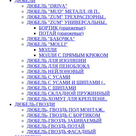
ДЮБЕЛИ
ДЮБЕЛЬ "DRIVA"
ДЮБЕЛЬ "MUD" МЕТАЛЛ. (В П..
ДЮБЕЛЬ "ZUM" ТРЕХРАСПОРНЫ..
ДЮБЕЛЬ "ZUM" УНИВЕРСАЛЬНЫ..
БОРТИК (оранжевые)
ПОТАЙ (оранжевые)
ДЮБЕЛЬ "БАБОЧКА"
ДЮБЕЛЬ "МOLLI"
МОЛЛИ
МОЛЛИ С ПРЯМЫМ КРЮКОМ
ДЮБЕЛЬ ДЛЯ ИЗОЛЯЦИИ
ДЮБЕЛЬ ДЛЯ ПЕНОБЛОКА
ДЮБЕЛЬ НЕЙЛОНОВЫЙ
ДЮБЕЛЬ С УСАМИ
ДЮБЕЛЬ С УСАМИ И ШИПАМИ (..
ДЮБЕЛЬ С ШИПАМИ
ДЮБЕЛЬ СКЛАДНОЙ ПРУЖИННЫЙ
ДЮБЕЛЬ-ХОМУТ ДЛЯ КРЕПЛЕНИ..
ДЮБЕЛЬ-ГВОЗДИ
ДЮБЕЛЬ- ГВОЗДЬ ПОД МОНТАЖ..
ДЮБЕЛЬ- ГВОЗДЬ С БОРТИКОМ
ДЮБЕЛЬ-ГВОЗДЬ ЗАБИВАЕМЫЙ
ДЮБЕЛЬ-ГВОЗДЬ ПОТАЙ
ДЮБЕЛЬ-ГВОЗДЬ ФАСАДНЫЙ