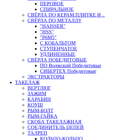
ПЕРОВОЕ
СПИРАЛЬНОЕ
СВЁРЛА ПО КЕРАМ.ПЛИТКЕ И ..
СВЁРЛА ПО МЕТАЛЛУ
"HAISSER"
"HSS"
"Р6М5"
С КОБАЛЬТОМ
СТУПЕНЧАТОЕ
УДЛИНЕННЫЕ
СВЁРЛА ПОБЕДИТОВЫЕ
ПО Волжский Победитовые
СИБЕРТЕХ Победитовые
ЭКСТРАКТОРЫ
ТАКЕЛАЖ
ВЕРТЛЮГ
ЗАЖИМ
КАРАБИН
КОУШ
РЫМ-БОЛТ
РЫМ-ГАЙКА
СКОБА ТАКЕЛАЖНАЯ
СОЕДИНИТЕЛЬ ЦЕПЕЙ
ТАЛРЕП
КОЛЬЦО-КОЛЬЦО