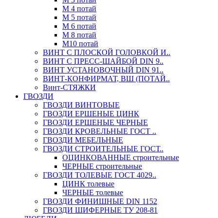
М 4 потай
М 5 потай
М 6 потай
М 8 потай
М10 потай
ВИНТ С ПЛОСКОЙ ГОЛОВКОЙ И..
ВИНТ С ПРЕСС-ШАЙБОЙ DIN 9..
ВИНТ УСТАНОВОЧНЫЙ DIN 91..
ВИНТ-КОНФИРМАТ, ВШ (ПОТАЙ..
Винт-СТЯЖКИ
ГВОЗДИ
ГВОЗДИ ВИНТОВЫЕ
ГВОЗДИ ЕРШЕНЫЕ ЦИНК
ГВОЗДИ ЕРШЕНЫЕ ЧЕРНЫЕ
ГВОЗДИ КРОВЕЛЬНЫЕ ГОСТ ..
ГВОЗДИ МЕБЕЛЬНЫЕ
ГВОЗДИ СТРОИТЕЛЬНЫЕ ГОСТ..
ОЦИНКОВАННЫЕ строительные
ЧЕРНЫЕ строительные
ГВОЗДИ ТОЛЕВЫЕ ГОСТ 4029..
ЦИНК толевые
ЧЕРНЫЕ толевые
ГВОЗДИ ФИНИШНЫЕ DIN 1152
ГВОЗДИ ШИФЕРНЫЕ ТУ 208-81