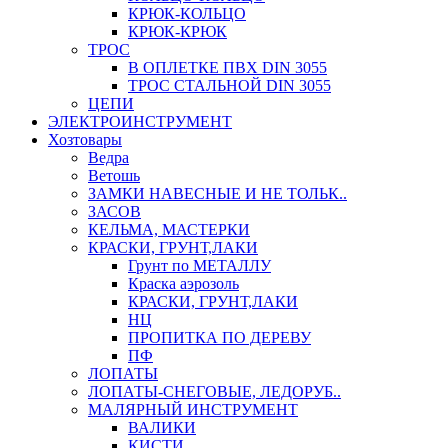
КРЮК-КОЛЬЦО
КРЮК-КРЮК
ТРОС
В ОПЛЕТКЕ ПВХ DIN 3055
ТРОС СТАЛЬНОЙ DIN 3055
ЦЕПИ
ЭЛЕКТРОИНСТРУМЕНТ
Хозтовары
Ведра
Ветошь
ЗАМКИ НАВЕСНЫЕ И НЕ ТОЛЬК..
ЗАСОВ
КЕЛЬМА, МАСТЕРКИ
КРАСКИ, ГРУНТ,ЛАКИ
Грунт по МЕТАЛЛУ
Краска аэрозоль
КРАСКИ, ГРУНТ,ЛАКИ
НЦ
ПРОПИТКА ПО ДЕРЕВУ
ПФ
ЛОПАТЫ
ЛОПАТЫ-СНЕГОВЫЕ, ЛЕДОРУБ..
МАЛЯРНЫЙ ИНСТРУМЕНТ
ВАЛИКИ
КИСТИ