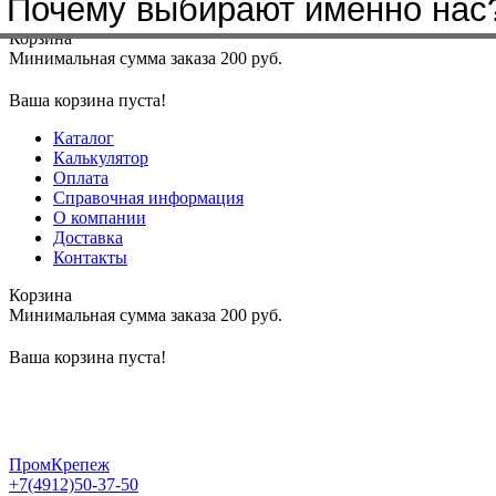
Почему выбирают именно нас
Меню
+7(4912)50-37-50
sbit@krep62.ru
Корзина
Минимальная сумма заказа 200 руб.
Ваша корзина пуста!
Каталог
Калькулятор
Оплата
Справочная информация
О компании
Доставка
Контакты
Корзина
Минимальная сумма заказа 200 руб.
Ваша корзина пуста!
ПромКрепеж
+7(4912)50-37-50