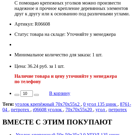
С помощью крепежных уголков можно произвести
надежное и прочное крепление деревянных элементов
друг к другу или к основанию под различными углами.
Артикул: R06608
Статус товара на складе: Уточняйте у менеджера
Минимальное количество для заказа: 1 шт.
Цена: 36.24 руб. за 1 шт.
Наличие товара и цену уточняйте у менеджера
по телефону
В корзину
Теги:
уголок крепёжный 70х70х55х2
,
0 угол 135 цинк
,
8761-
04
,
петротех
,
r06608 уголок
,
70х70х55х20
,
угол
,
петротех
ВМЕСТЕ С ЭТИМ ПОКУПАЮТ
Уголок крепежный 50х 50х35х2,0 УГОЛ 135 цинк