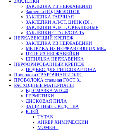
ЗАКЛЕПКИ
ЗАКЛЕПКА ИЗ НЕРЖАВЕЙКИ
Заклепка ПОД МОЛОТОК
ЗАКЛЁПКА ГАЕЧНАЯ
ЗАКЛЁПКИ АЛ/СТ. ЦИНК (DI..
ЗАКЛЁПКИ АЛ/СТ. ОКРАШЕНЫЕ
ЗАКЛЁПКИ СТАЛЬ/СТАЛЬ
НЕРЖАВЕЮЩИЙ КРЕПЕЖ
ЗАКЛЕПКА ИЗ НЕРЖАВЕЙКИ
МЕТРИКА ИЗ НЕРЖАВЕЮЩИХ МЕ..
ЦЕПЬ ИЗ НЕРЖАВЕЙКИ
ШПИЛЬКА НЕРЖАВЕЙКА
ПЕРФОРИРОВАННЫЙ КРЕПЕЖ
ПОДВЕС ДЛЯ ГИПСОКАРТОНА
Проволока СВАРОЧНАЯ И ЭЛЕ..
ПРОВОЛОКА стальная ГОСТ 3..
РАСХОДНЫЕ МАТЕРИАЛЫ
ВД СМАЗКА WD-40
ГЕРМЕТИКИ
ДИСКОВАЯ ПИЛА
ЗАЩИТНЫЕ СРЕДСТВА
КЛЕЙ
TYTAN
АНКЕР ХИМИЧЕСКИЙ
МОМЕНТ