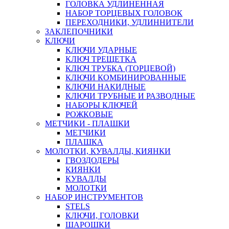
ГОЛОВКА УДЛИНЕННАЯ
НАБОР ТОРЦЕВЫХ ГОЛОВОК
ПЕРЕХОДНИКИ, УДЛИННИТЕЛИ
ЗАКЛЕПОЧНИКИ
КЛЮЧИ
КЛЮЧИ УДАРНЫЕ
КЛЮЧ ТРЕЩЕТКА
КЛЮЧ ТРУБКА (ТОРЦЕВОЙ)
КЛЮЧИ КОМБИНИРОВАННЫЕ
КЛЮЧИ НАКИДНЫЕ
КЛЮЧИ ТРУБНЫЕ И РАЗВОДНЫЕ
НАБОРЫ КЛЮЧЕЙ
РОЖКОВЫЕ
МЕТЧИКИ - ПЛАШКИ
МЕТЧИКИ
ПЛАШКА
МОЛОТКИ, КУВАЛДЫ, КИЯНКИ
ГВОЗДОДЕРЫ
КИЯНКИ
КУВАЛДЫ
МОЛОТКИ
НАБОР ИНСТРУМЕНТОВ
STELS
КЛЮЧИ, ГОЛОВКИ
ШАРОШКИ