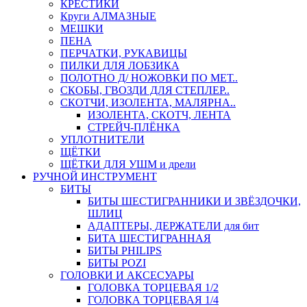
КРЕСТИКИ
Круги АЛМАЗНЫЕ
МЕШКИ
ПЕНА
ПЕРЧАТКИ, РУКАВИЦЫ
ПИЛКИ ДЛЯ ЛОБЗИКА
ПОЛОТНО Д/ НОЖОВКИ ПО МЕТ..
СКОБЫ, ГВОЗДИ ДЛЯ СТЕПЛЕР..
СКОТЧИ, ИЗОЛЕНТА, МАЛЯРНА..
ИЗОЛЕНТА, СКОТЧ, ЛЕНТА
СТРЕЙЧ-ПЛЁНКА
УПЛОТНИТЕЛИ
ЩЁТКИ
ЩЁТКИ ДЛЯ УШМ и дрели
РУЧНОЙ ИНСТРУМЕНТ
БИТЫ
БИТЫ ШЕСТИГРАННИКИ И ЗВЁЗДОЧКИ,
ШЛИЦ
АДАПТЕРЫ, ДЕРЖАТЕЛИ для бит
БИТА ШЕСТИГРАННАЯ
БИТЫ PHILIPS
БИТЫ POZI
ГОЛОВКИ И АКСЕСУАРЫ
ГОЛОВКА ТОРЦЕВАЯ 1/2
ГОЛОВКА ТОРЦЕВАЯ 1/4