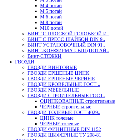
М 4 потай
М 5 потай
М 6 потай
М 8 потай
М10 потай
ВИНТ С ПЛОСКОЙ ГОЛОВКОЙ И..
ВИНТ С ПРЕСС-ШАЙБОЙ DIN 9..
ВИНТ УСТАНОВОЧНЫЙ DIN 91..
ВИНТ-КОНФИРМАТ, ВШ (ПОТАЙ..
Винт-СТЯЖКИ
ГВОЗДИ
ГВОЗДИ ВИНТОВЫЕ
ГВОЗДИ ЕРШЕНЫЕ ЦИНК
ГВОЗДИ ЕРШЕНЫЕ ЧЕРНЫЕ
ГВОЗДИ КРОВЕЛЬНЫЕ ГОСТ ..
ГВОЗДИ МЕБЕЛЬНЫЕ
ГВОЗДИ СТРОИТЕЛЬНЫЕ ГОСТ..
ОЦИНКОВАННЫЕ строительные
ЧЕРНЫЕ строительные
ГВОЗДИ ТОЛЕВЫЕ ГОСТ 4029..
ЦИНК толевые
ЧЕРНЫЕ толевые
ГВОЗДИ ФИНИШНЫЕ DIN 1152
ГВОЗДИ ШИФЕРНЫЕ ТУ 208-81