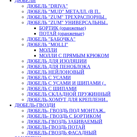
ДЮБЕЛИ
ДЮБЕЛЬ "DRIVA"
ДЮБЕЛЬ "MUD" МЕТАЛЛ. (В П..
ДЮБЕЛЬ "ZUM" ТРЕХРАСПОРНЫ..
ДЮБЕЛЬ "ZUM" УНИВЕРСАЛЬНЫ..
БОРТИК (оранжевые)
ПОТАЙ (оранжевые)
ДЮБЕЛЬ "БАБОЧКА"
ДЮБЕЛЬ "МOLLI"
МОЛЛИ
МОЛЛИ С ПРЯМЫМ КРЮКОМ
ДЮБЕЛЬ ДЛЯ ИЗОЛЯЦИИ
ДЮБЕЛЬ ДЛЯ ПЕНОБЛОКА
ДЮБЕЛЬ НЕЙЛОНОВЫЙ
ДЮБЕЛЬ С УСАМИ
ДЮБЕЛЬ С УСАМИ И ШИПАМИ (..
ДЮБЕЛЬ С ШИПАМИ
ДЮБЕЛЬ СКЛАДНОЙ ПРУЖИННЫЙ
ДЮБЕЛЬ-ХОМУТ ДЛЯ КРЕПЛЕНИ..
ДЮБЕЛЬ-ГВОЗДИ
ДЮБЕЛЬ- ГВОЗДЬ ПОД МОНТАЖ..
ДЮБЕЛЬ- ГВОЗДЬ С БОРТИКОМ
ДЮБЕЛЬ-ГВОЗДЬ ЗАБИВАЕМЫЙ
ДЮБЕЛЬ-ГВОЗДЬ ПОТАЙ
ДЮБЕЛЬ-ГВОЗДЬ ФАСАДНЫЙ