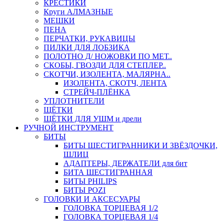
КРЕСТИКИ
Круги АЛМАЗНЫЕ
МЕШКИ
ПЕНА
ПЕРЧАТКИ, РУКАВИЦЫ
ПИЛКИ ДЛЯ ЛОБЗИКА
ПОЛОТНО Д/ НОЖОВКИ ПО МЕТ..
СКОБЫ, ГВОЗДИ ДЛЯ СТЕПЛЕР..
СКОТЧИ, ИЗОЛЕНТА, МАЛЯРНА..
ИЗОЛЕНТА, СКОТЧ, ЛЕНТА
СТРЕЙЧ-ПЛЁНКА
УПЛОТНИТЕЛИ
ЩЁТКИ
ЩЁТКИ ДЛЯ УШМ и дрели
РУЧНОЙ ИНСТРУМЕНТ
БИТЫ
БИТЫ ШЕСТИГРАННИКИ И ЗВЁЗДОЧКИ,
ШЛИЦ
АДАПТЕРЫ, ДЕРЖАТЕЛИ для бит
БИТА ШЕСТИГРАННАЯ
БИТЫ PHILIPS
БИТЫ POZI
ГОЛОВКИ И АКСЕСУАРЫ
ГОЛОВКА ТОРЦЕВАЯ 1/2
ГОЛОВКА ТОРЦЕВАЯ 1/4