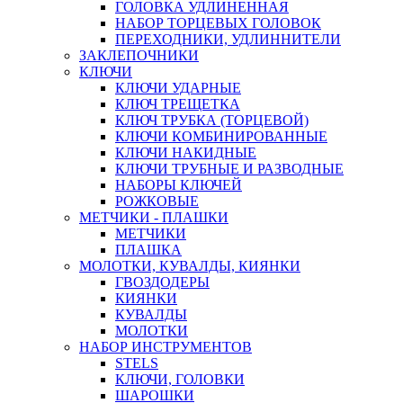
ГОЛОВКА УДЛИНЕННАЯ
НАБОР ТОРЦЕВЫХ ГОЛОВОК
ПЕРЕХОДНИКИ, УДЛИННИТЕЛИ
ЗАКЛЕПОЧНИКИ
КЛЮЧИ
КЛЮЧИ УДАРНЫЕ
КЛЮЧ ТРЕЩЕТКА
КЛЮЧ ТРУБКА (ТОРЦЕВОЙ)
КЛЮЧИ КОМБИНИРОВАННЫЕ
КЛЮЧИ НАКИДНЫЕ
КЛЮЧИ ТРУБНЫЕ И РАЗВОДНЫЕ
НАБОРЫ КЛЮЧЕЙ
РОЖКОВЫЕ
МЕТЧИКИ - ПЛАШКИ
МЕТЧИКИ
ПЛАШКА
МОЛОТКИ, КУВАЛДЫ, КИЯНКИ
ГВОЗДОДЕРЫ
КИЯНКИ
КУВАЛДЫ
МОЛОТКИ
НАБОР ИНСТРУМЕНТОВ
STELS
КЛЮЧИ, ГОЛОВКИ
ШАРОШКИ