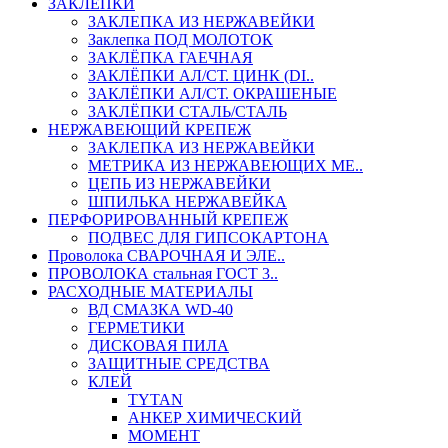
ЗАКЛЕПКИ
ЗАКЛЕПКА ИЗ НЕРЖАВЕЙКИ
Заклепка ПОД МОЛОТОК
ЗАКЛЁПКА ГАЕЧНАЯ
ЗАКЛЁПКИ АЛ/СТ. ЦИНК (DI..
ЗАКЛЁПКИ АЛ/СТ. ОКРАШЕНЫЕ
ЗАКЛЁПКИ СТАЛЬ/СТАЛЬ
НЕРЖАВЕЮЩИЙ КРЕПЕЖ
ЗАКЛЕПКА ИЗ НЕРЖАВЕЙКИ
МЕТРИКА ИЗ НЕРЖАВЕЮЩИХ МЕ..
ЦЕПЬ ИЗ НЕРЖАВЕЙКИ
ШПИЛЬКА НЕРЖАВЕЙКА
ПЕРФОРИРОВАННЫЙ КРЕПЕЖ
ПОДВЕС ДЛЯ ГИПСОКАРТОНА
Проволока СВАРОЧНАЯ И ЭЛЕ..
ПРОВОЛОКА стальная ГОСТ 3..
РАСХОДНЫЕ МАТЕРИАЛЫ
ВД СМАЗКА WD-40
ГЕРМЕТИКИ
ДИСКОВАЯ ПИЛА
ЗАЩИТНЫЕ СРЕДСТВА
КЛЕЙ
TYTAN
АНКЕР ХИМИЧЕСКИЙ
МОМЕНТ