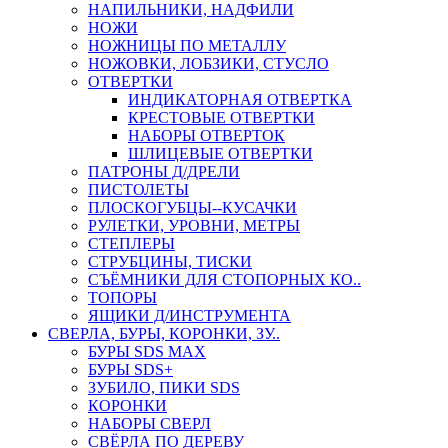
НАПИЛЬНИКИ, НАДФИЛИ
НОЖИ
НОЖНИЦЫ ПО МЕТАЛЛУ
НОЖОВКИ, ЛОБЗИКИ, СТУСЛО
ОТВЕРТКИ
ИНДИКАТОРНАЯ ОТВЕРТКА
КРЕСТОВЫЕ ОТВЕРТКИ
НАБОРЫ ОТВЕРТОК
ШЛИЦЕВЫЕ ОТВЕРТКИ
ПАТРОНЫ Д/ДРЕЛИ
ПИСТОЛЕТЫ
ПЛОСКОГУБЦЫ--КУСАЧКИ
РУЛЕТКИ, УРОВНИ, МЕТРЫ
СТЕПЛЕРЫ
СТРУБЦИНЫ, ТИСКИ
СЪЁМНИКИ ДЛЯ СТОПОРНЫХ КО..
ТОПОРЫ
ЯЩИКИ Д/ИНСТРУМЕНТА
СВЕРЛА, БУРЫ, КОРОНКИ, ЗУ..
БУРЫ SDS MAX
БУРЫ SDS+
ЗУБИЛО, ПИКИ SDS
КОРОНКИ
НАБОРЫ СВЕРЛ
СВЁРЛА ПО ДЕРЕВУ