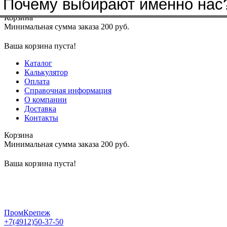
Почему выбирают именно нас
Меню
+7(4912)50-37-50
sbit@krep62.ru
Корзина
Минимальная сумма заказа 200 руб.
Ваша корзина пуста!
Каталог
Калькулятор
Оплата
Справочная информация
О компании
Доставка
Контакты
Корзина
Минимальная сумма заказа 200 руб.
Ваша корзина пуста!
ПромКрепеж
+7(4912)50-37-50