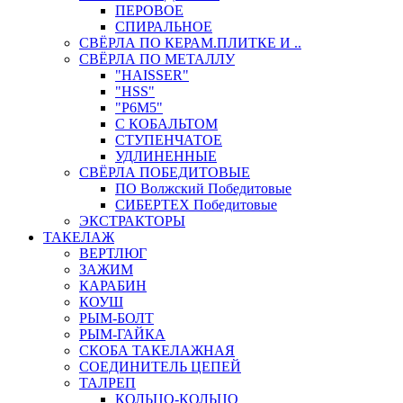
ПЕРОВОЕ
СПИРАЛЬНОЕ
СВЁРЛА ПО КЕРАМ.ПЛИТКЕ И ..
СВЁРЛА ПО МЕТАЛЛУ
"HAISSER"
"HSS"
"Р6М5"
С КОБАЛЬТОМ
СТУПЕНЧАТОЕ
УДЛИНЕННЫЕ
СВЁРЛА ПОБЕДИТОВЫЕ
ПО Волжский Победитовые
СИБЕРТЕХ Победитовые
ЭКСТРАКТОРЫ
ТАКЕЛАЖ
ВЕРТЛЮГ
ЗАЖИМ
КАРАБИН
КОУШ
РЫМ-БОЛТ
РЫМ-ГАЙКА
СКОБА ТАКЕЛАЖНАЯ
СОЕДИНИТЕЛЬ ЦЕПЕЙ
ТАЛРЕП
КОЛЬЦО-КОЛЬЦО