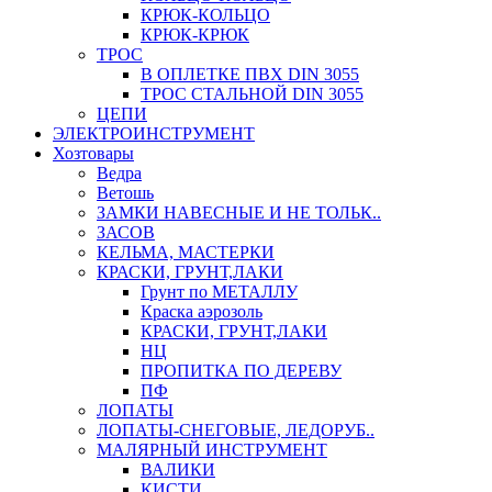
КРЮК-КОЛЬЦО
КРЮК-КРЮК
ТРОС
В ОПЛЕТКЕ ПВХ DIN 3055
ТРОС СТАЛЬНОЙ DIN 3055
ЦЕПИ
ЭЛЕКТРОИНСТРУМЕНТ
Хозтовары
Ведра
Ветошь
ЗАМКИ НАВЕСНЫЕ И НЕ ТОЛЬК..
ЗАСОВ
КЕЛЬМА, МАСТЕРКИ
КРАСКИ, ГРУНТ,ЛАКИ
Грунт по МЕТАЛЛУ
Краска аэрозоль
КРАСКИ, ГРУНТ,ЛАКИ
НЦ
ПРОПИТКА ПО ДЕРЕВУ
ПФ
ЛОПАТЫ
ЛОПАТЫ-СНЕГОВЫЕ, ЛЕДОРУБ..
МАЛЯРНЫЙ ИНСТРУМЕНТ
ВАЛИКИ
КИСТИ