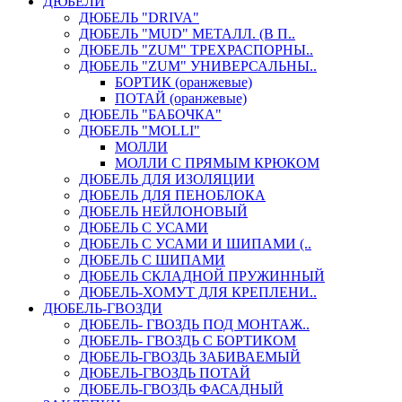
ДЮБЕЛИ
ДЮБЕЛЬ "DRIVA"
ДЮБЕЛЬ "MUD" МЕТАЛЛ. (В П..
ДЮБЕЛЬ "ZUM" ТРЕХРАСПОРНЫ..
ДЮБЕЛЬ "ZUM" УНИВЕРСАЛЬНЫ..
БОРТИК (оранжевые)
ПОТАЙ (оранжевые)
ДЮБЕЛЬ "БАБОЧКА"
ДЮБЕЛЬ "МOLLI"
МОЛЛИ
МОЛЛИ С ПРЯМЫМ КРЮКОМ
ДЮБЕЛЬ ДЛЯ ИЗОЛЯЦИИ
ДЮБЕЛЬ ДЛЯ ПЕНОБЛОКА
ДЮБЕЛЬ НЕЙЛОНОВЫЙ
ДЮБЕЛЬ С УСАМИ
ДЮБЕЛЬ С УСАМИ И ШИПАМИ (..
ДЮБЕЛЬ С ШИПАМИ
ДЮБЕЛЬ СКЛАДНОЙ ПРУЖИННЫЙ
ДЮБЕЛЬ-ХОМУТ ДЛЯ КРЕПЛЕНИ..
ДЮБЕЛЬ-ГВОЗДИ
ДЮБЕЛЬ- ГВОЗДЬ ПОД МОНТАЖ..
ДЮБЕЛЬ- ГВОЗДЬ С БОРТИКОМ
ДЮБЕЛЬ-ГВОЗДЬ ЗАБИВАЕМЫЙ
ДЮБЕЛЬ-ГВОЗДЬ ПОТАЙ
ДЮБЕЛЬ-ГВОЗДЬ ФАСАДНЫЙ