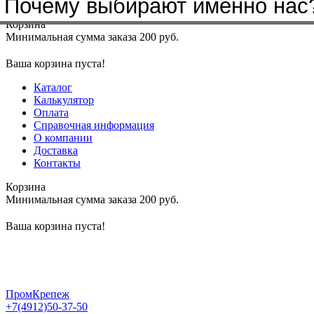
Почему выбирают именно нас
Меню
+7(4912)50-37-50
sbit@krep62.ru
Корзина
Минимальная сумма заказа 200 руб.
Ваша корзина пуста!
Каталог
Калькулятор
Оплата
Справочная информация
О компании
Доставка
Контакты
Корзина
Минимальная сумма заказа 200 руб.
Ваша корзина пуста!
ПромКрепеж
+7(4912)50-37-50