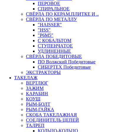
ПЕРОВОЕ
СПИРАЛЬНОЕ
СВЁРЛА ПО КЕРАМ.ПЛИТКЕ И ..
СВЁРЛА ПО МЕТАЛЛУ
"HAISSER"
"HSS"
"Р6М5"
С КОБАЛЬТОМ
СТУПЕНЧАТОЕ
УДЛИНЕННЫЕ
СВЁРЛА ПОБЕДИТОВЫЕ
ПО Волжский Победитовые
СИБЕРТЕХ Победитовые
ЭКСТРАКТОРЫ
ТАКЕЛАЖ
ВЕРТЛЮГ
ЗАЖИМ
КАРАБИН
КОУШ
РЫМ-БОЛТ
РЫМ-ГАЙКА
СКОБА ТАКЕЛАЖНАЯ
СОЕДИНИТЕЛЬ ЦЕПЕЙ
ТАЛРЕП
КОЛЬЦО-КОЛЬЦО