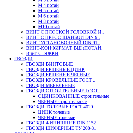
М 4 потай
М 5 потай
М 6 потай
М 8 потай
М10 потай
ВИНТ С ПЛОСКОЙ ГОЛОВКОЙ И..
ВИНТ С ПРЕСС-ШАЙБОЙ DIN 9..
ВИНТ УСТАНОВОЧНЫЙ DIN 91..
ВИНТ-КОНФИРМАТ, ВШ (ПОТАЙ..
Винт-СТЯЖКИ
ГВОЗДИ
ГВОЗДИ ВИНТОВЫЕ
ГВОЗДИ ЕРШЕНЫЕ ЦИНК
ГВОЗДИ ЕРШЕНЫЕ ЧЕРНЫЕ
ГВОЗДИ КРОВЕЛЬНЫЕ ГОСТ ..
ГВОЗДИ МЕБЕЛЬНЫЕ
ГВОЗДИ СТРОИТЕЛЬНЫЕ ГОСТ..
ОЦИНКОВАННЫЕ строительные
ЧЕРНЫЕ строительные
ГВОЗДИ ТОЛЕВЫЕ ГОСТ 4029..
ЦИНК толевые
ЧЕРНЫЕ толевые
ГВОЗДИ ФИНИШНЫЕ DIN 1152
ГВОЗДИ ШИФЕРНЫЕ ТУ 208-81