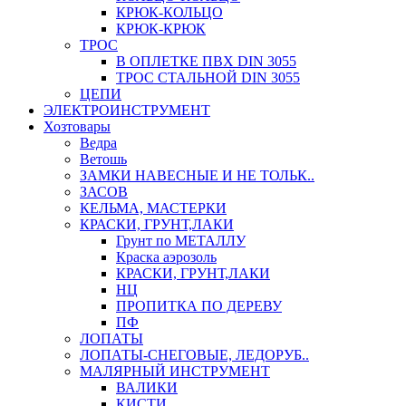
КРЮК-КОЛЬЦО
КРЮК-КРЮК
ТРОС
В ОПЛЕТКЕ ПВХ DIN 3055
ТРОС СТАЛЬНОЙ DIN 3055
ЦЕПИ
ЭЛЕКТРОИНСТРУМЕНТ
Хозтовары
Ведра
Ветошь
ЗАМКИ НАВЕСНЫЕ И НЕ ТОЛЬК..
ЗАСОВ
КЕЛЬМА, МАСТЕРКИ
КРАСКИ, ГРУНТ,ЛАКИ
Грунт по МЕТАЛЛУ
Краска аэрозоль
КРАСКИ, ГРУНТ,ЛАКИ
НЦ
ПРОПИТКА ПО ДЕРЕВУ
ПФ
ЛОПАТЫ
ЛОПАТЫ-СНЕГОВЫЕ, ЛЕДОРУБ..
МАЛЯРНЫЙ ИНСТРУМЕНТ
ВАЛИКИ
КИСТИ