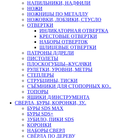
НАПИЛЬНИКИ, НАДФИЛИ
НОЖИ
НОЖНИЦЫ ПО МЕТАЛЛУ
НОЖОВКИ, ЛОБЗИКИ, СТУСЛО
ОТВЕРТКИ
ИНДИКАТОРНАЯ ОТВЕРТКА
КРЕСТОВЫЕ ОТВЕРТКИ
НАБОРЫ ОТВЕРТОК
ШЛИЦЕВЫЕ ОТВЕРТКИ
ПАТРОНЫ Д/ДРЕЛИ
ПИСТОЛЕТЫ
ПЛОСКОГУБЦЫ--КУСАЧКИ
РУЛЕТКИ, УРОВНИ, МЕТРЫ
СТЕПЛЕРЫ
СТРУБЦИНЫ, ТИСКИ
СЪЁМНИКИ ДЛЯ СТОПОРНЫХ КО..
ТОПОРЫ
ЯЩИКИ Д/ИНСТРУМЕНТА
СВЕРЛА, БУРЫ, КОРОНКИ, ЗУ..
БУРЫ SDS MAX
БУРЫ SDS+
ЗУБИЛО, ПИКИ SDS
КОРОНКИ
НАБОРЫ СВЕРЛ
СВЁРЛА ПО ДЕРЕВУ