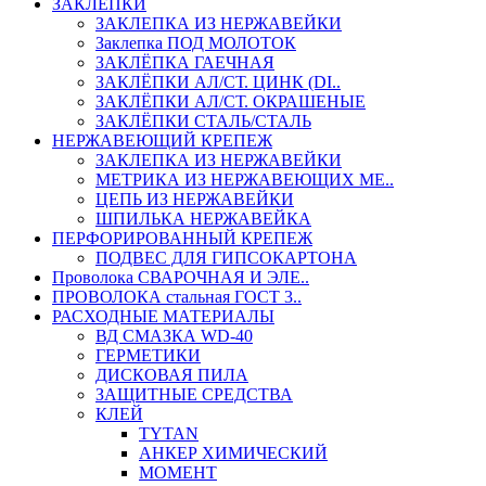
ЗАКЛЕПКИ
ЗАКЛЕПКА ИЗ НЕРЖАВЕЙКИ
Заклепка ПОД МОЛОТОК
ЗАКЛЁПКА ГАЕЧНАЯ
ЗАКЛЁПКИ АЛ/СТ. ЦИНК (DI..
ЗАКЛЁПКИ АЛ/СТ. ОКРАШЕНЫЕ
ЗАКЛЁПКИ СТАЛЬ/СТАЛЬ
НЕРЖАВЕЮЩИЙ КРЕПЕЖ
ЗАКЛЕПКА ИЗ НЕРЖАВЕЙКИ
МЕТРИКА ИЗ НЕРЖАВЕЮЩИХ МЕ..
ЦЕПЬ ИЗ НЕРЖАВЕЙКИ
ШПИЛЬКА НЕРЖАВЕЙКА
ПЕРФОРИРОВАННЫЙ КРЕПЕЖ
ПОДВЕС ДЛЯ ГИПСОКАРТОНА
Проволока СВАРОЧНАЯ И ЭЛЕ..
ПРОВОЛОКА стальная ГОСТ 3..
РАСХОДНЫЕ МАТЕРИАЛЫ
ВД СМАЗКА WD-40
ГЕРМЕТИКИ
ДИСКОВАЯ ПИЛА
ЗАЩИТНЫЕ СРЕДСТВА
КЛЕЙ
TYTAN
АНКЕР ХИМИЧЕСКИЙ
МОМЕНТ