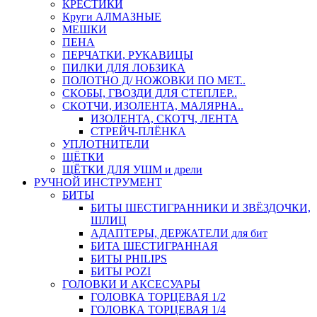
КРЕСТИКИ
Круги АЛМАЗНЫЕ
МЕШКИ
ПЕНА
ПЕРЧАТКИ, РУКАВИЦЫ
ПИЛКИ ДЛЯ ЛОБЗИКА
ПОЛОТНО Д/ НОЖОВКИ ПО МЕТ..
СКОБЫ, ГВОЗДИ ДЛЯ СТЕПЛЕР..
СКОТЧИ, ИЗОЛЕНТА, МАЛЯРНА..
ИЗОЛЕНТА, СКОТЧ, ЛЕНТА
СТРЕЙЧ-ПЛЁНКА
УПЛОТНИТЕЛИ
ЩЁТКИ
ЩЁТКИ ДЛЯ УШМ и дрели
РУЧНОЙ ИНСТРУМЕНТ
БИТЫ
БИТЫ ШЕСТИГРАННИКИ И ЗВЁЗДОЧКИ,
ШЛИЦ
АДАПТЕРЫ, ДЕРЖАТЕЛИ для бит
БИТА ШЕСТИГРАННАЯ
БИТЫ PHILIPS
БИТЫ POZI
ГОЛОВКИ И АКСЕСУАРЫ
ГОЛОВКА ТОРЦЕВАЯ 1/2
ГОЛОВКА ТОРЦЕВАЯ 1/4