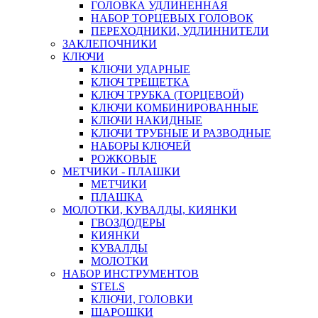
ГОЛОВКА УДЛИНЕННАЯ
НАБОР ТОРЦЕВЫХ ГОЛОВОК
ПЕРЕХОДНИКИ, УДЛИННИТЕЛИ
ЗАКЛЕПОЧНИКИ
КЛЮЧИ
КЛЮЧИ УДАРНЫЕ
КЛЮЧ ТРЕЩЕТКА
КЛЮЧ ТРУБКА (ТОРЦЕВОЙ)
КЛЮЧИ КОМБИНИРОВАННЫЕ
КЛЮЧИ НАКИДНЫЕ
КЛЮЧИ ТРУБНЫЕ И РАЗВОДНЫЕ
НАБОРЫ КЛЮЧЕЙ
РОЖКОВЫЕ
МЕТЧИКИ - ПЛАШКИ
МЕТЧИКИ
ПЛАШКА
МОЛОТКИ, КУВАЛДЫ, КИЯНКИ
ГВОЗДОДЕРЫ
КИЯНКИ
КУВАЛДЫ
МОЛОТКИ
НАБОР ИНСТРУМЕНТОВ
STELS
КЛЮЧИ, ГОЛОВКИ
ШАРОШКИ