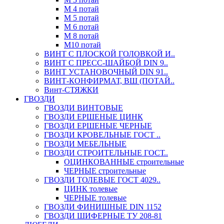
М 4 потай
М 5 потай
М 6 потай
М 8 потай
М10 потай
ВИНТ С ПЛОСКОЙ ГОЛОВКОЙ И..
ВИНТ С ПРЕСС-ШАЙБОЙ DIN 9..
ВИНТ УСТАНОВОЧНЫЙ DIN 91..
ВИНТ-КОНФИРМАТ, ВШ (ПОТАЙ..
Винт-СТЯЖКИ
ГВОЗДИ
ГВОЗДИ ВИНТОВЫЕ
ГВОЗДИ ЕРШЕНЫЕ ЦИНК
ГВОЗДИ ЕРШЕНЫЕ ЧЕРНЫЕ
ГВОЗДИ КРОВЕЛЬНЫЕ ГОСТ ..
ГВОЗДИ МЕБЕЛЬНЫЕ
ГВОЗДИ СТРОИТЕЛЬНЫЕ ГОСТ..
ОЦИНКОВАННЫЕ строительные
ЧЕРНЫЕ строительные
ГВОЗДИ ТОЛЕВЫЕ ГОСТ 4029..
ЦИНК толевые
ЧЕРНЫЕ толевые
ГВОЗДИ ФИНИШНЫЕ DIN 1152
ГВОЗДИ ШИФЕРНЫЕ ТУ 208-81