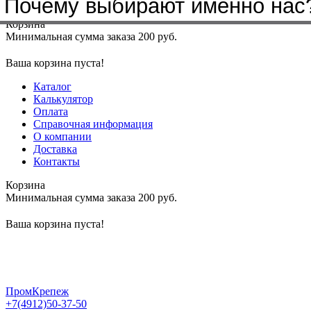
Почему выбирают именно нас
Меню
+7(4912)50-37-50
sbit@krep62.ru
Корзина
Минимальная сумма заказа 200 руб.
Ваша корзина пуста!
Каталог
Калькулятор
Оплата
Справочная информация
О компании
Доставка
Контакты
Корзина
Минимальная сумма заказа 200 руб.
Ваша корзина пуста!
ПромКрепеж
+7(4912)50-37-50