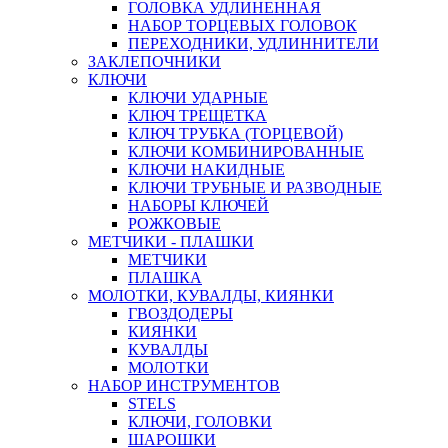
ГОЛОВКА УДЛИНЕННАЯ
НАБОР ТОРЦЕВЫХ ГОЛОВОК
ПЕРЕХОДНИКИ, УДЛИННИТЕЛИ
ЗАКЛЕПОЧНИКИ
КЛЮЧИ
КЛЮЧИ УДАРНЫЕ
КЛЮЧ ТРЕЩЕТКА
КЛЮЧ ТРУБКА (ТОРЦЕВОЙ)
КЛЮЧИ КОМБИНИРОВАННЫЕ
КЛЮЧИ НАКИДНЫЕ
КЛЮЧИ ТРУБНЫЕ И РАЗВОДНЫЕ
НАБОРЫ КЛЮЧЕЙ
РОЖКОВЫЕ
МЕТЧИКИ - ПЛАШКИ
МЕТЧИКИ
ПЛАШКА
МОЛОТКИ, КУВАЛДЫ, КИЯНКИ
ГВОЗДОДЕРЫ
КИЯНКИ
КУВАЛДЫ
МОЛОТКИ
НАБОР ИНСТРУМЕНТОВ
STELS
КЛЮЧИ, ГОЛОВКИ
ШАРОШКИ