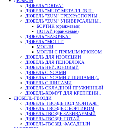
ДЮБЕЛИ
ДЮБЕЛЬ "DRIVA"
ДЮБЕЛЬ "MUD" МЕТАЛЛ. (В П..
ДЮБЕЛЬ "ZUM" ТРЕХРАСПОРНЫ..
ДЮБЕЛЬ "ZUM" УНИВЕРСАЛЬНЫ..
БОРТИК (оранжевые)
ПОТАЙ (оранжевые)
ДЮБЕЛЬ "БАБОЧКА"
ДЮБЕЛЬ "МOLLI"
МОЛЛИ
МОЛЛИ С ПРЯМЫМ КРЮКОМ
ДЮБЕЛЬ ДЛЯ ИЗОЛЯЦИИ
ДЮБЕЛЬ ДЛЯ ПЕНОБЛОКА
ДЮБЕЛЬ НЕЙЛОНОВЫЙ
ДЮБЕЛЬ С УСАМИ
ДЮБЕЛЬ С УСАМИ И ШИПАМИ (..
ДЮБЕЛЬ С ШИПАМИ
ДЮБЕЛЬ СКЛАДНОЙ ПРУЖИННЫЙ
ДЮБЕЛЬ-ХОМУТ ДЛЯ КРЕПЛЕНИ..
ДЮБЕЛЬ-ГВОЗДИ
ДЮБЕЛЬ- ГВОЗДЬ ПОД МОНТАЖ..
ДЮБЕЛЬ- ГВОЗДЬ С БОРТИКОМ
ДЮБЕЛЬ-ГВОЗДЬ ЗАБИВАЕМЫЙ
ДЮБЕЛЬ-ГВОЗДЬ ПОТАЙ
ДЮБЕЛЬ-ГВОЗДЬ ФАСАДНЫЙ