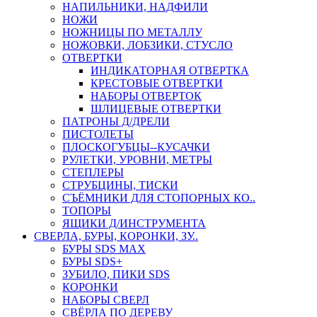
НАПИЛЬНИКИ, НАДФИЛИ
НОЖИ
НОЖНИЦЫ ПО МЕТАЛЛУ
НОЖОВКИ, ЛОБЗИКИ, СТУСЛО
ОТВЕРТКИ
ИНДИКАТОРНАЯ ОТВЕРТКА
КРЕСТОВЫЕ ОТВЕРТКИ
НАБОРЫ ОТВЕРТОК
ШЛИЦЕВЫЕ ОТВЕРТКИ
ПАТРОНЫ Д/ДРЕЛИ
ПИСТОЛЕТЫ
ПЛОСКОГУБЦЫ--КУСАЧКИ
РУЛЕТКИ, УРОВНИ, МЕТРЫ
СТЕПЛЕРЫ
СТРУБЦИНЫ, ТИСКИ
СЪЁМНИКИ ДЛЯ СТОПОРНЫХ КО..
ТОПОРЫ
ЯЩИКИ Д/ИНСТРУМЕНТА
СВЕРЛА, БУРЫ, КОРОНКИ, ЗУ..
БУРЫ SDS MAX
БУРЫ SDS+
ЗУБИЛО, ПИКИ SDS
КОРОНКИ
НАБОРЫ СВЕРЛ
СВЁРЛА ПО ДЕРЕВУ