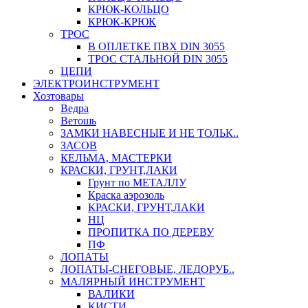
КРЮК-КОЛЬЦО
КРЮК-КРЮК
ТРОС
В ОПЛЕТКЕ ПВХ DIN 3055
ТРОС СТАЛЬНОЙ DIN 3055
ЦЕПИ
ЭЛЕКТРОИНСТРУМЕНТ
Хозтовары
Ведра
Ветошь
ЗАМКИ НАВЕСНЫЕ И НЕ ТОЛЬК..
ЗАСОВ
КЕЛЬМА, МАСТЕРКИ
КРАСКИ, ГРУНТ,ЛАКИ
Грунт по МЕТАЛЛУ
Краска аэрозоль
КРАСКИ, ГРУНТ,ЛАКИ
НЦ
ПРОПИТКА ПО ДЕРЕВУ
ПФ
ЛОПАТЫ
ЛОПАТЫ-СНЕГОВЫЕ, ЛЕДОРУБ..
МАЛЯРНЫЙ ИНСТРУМЕНТ
ВАЛИКИ
КИСТИ