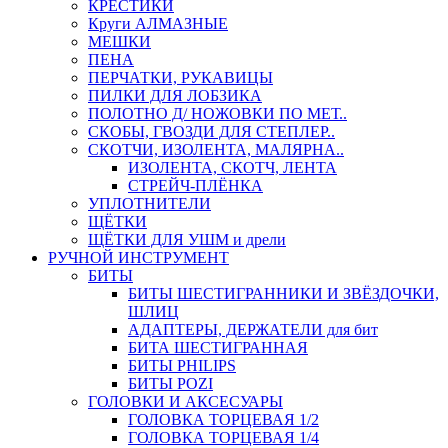
КРЕСТИКИ
Круги АЛМАЗНЫЕ
МЕШКИ
ПЕНА
ПЕРЧАТКИ, РУКАВИЦЫ
ПИЛКИ ДЛЯ ЛОБЗИКА
ПОЛОТНО Д/ НОЖОВКИ ПО МЕТ..
СКОБЫ, ГВОЗДИ ДЛЯ СТЕПЛЕР..
СКОТЧИ, ИЗОЛЕНТА, МАЛЯРНА..
ИЗОЛЕНТА, СКОТЧ, ЛЕНТА
СТРЕЙЧ-ПЛЁНКА
УПЛОТНИТЕЛИ
ЩЁТКИ
ЩЁТКИ ДЛЯ УШМ и дрели
РУЧНОЙ ИНСТРУМЕНТ
БИТЫ
БИТЫ ШЕСТИГРАННИКИ И ЗВЁЗДОЧКИ,
ШЛИЦ
АДАПТЕРЫ, ДЕРЖАТЕЛИ для бит
БИТА ШЕСТИГРАННАЯ
БИТЫ PHILIPS
БИТЫ POZI
ГОЛОВКИ И АКСЕСУАРЫ
ГОЛОВКА ТОРЦЕВАЯ 1/2
ГОЛОВКА ТОРЦЕВАЯ 1/4