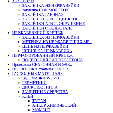
ЗАКЛЕПКИ
ЗАКЛЕПКА ИЗ НЕРЖАВЕЙКИ
Заклепка ПОД МОЛОТОК
ЗАКЛЁПКА ГАЕЧНАЯ
ЗАКЛЁПКИ АЛ/СТ. ЦИНК (DI..
ЗАКЛЁПКИ АЛ/СТ. ОКРАШЕНЫЕ
ЗАКЛЁПКИ СТАЛЬ/СТАЛЬ
НЕРЖАВЕЮЩИЙ КРЕПЕЖ
ЗАКЛЕПКА ИЗ НЕРЖАВЕЙКИ
МЕТРИКА ИЗ НЕРЖАВЕЮЩИХ МЕ..
ЦЕПЬ ИЗ НЕРЖАВЕЙКИ
ШПИЛЬКА НЕРЖАВЕЙКА
ПЕРФОРИРОВАННЫЙ КРЕПЕЖ
ПОДВЕС ДЛЯ ГИПСОКАРТОНА
Проволока СВАРОЧНАЯ И ЭЛЕ..
ПРОВОЛОКА стальная ГОСТ 3..
РАСХОДНЫЕ МАТЕРИАЛЫ
ВД СМАЗКА WD-40
ГЕРМЕТИКИ
ДИСКОВАЯ ПИЛА
ЗАЩИТНЫЕ СРЕДСТВА
КЛЕЙ
TYTAN
АНКЕР ХИМИЧЕСКИЙ
МОМЕНТ