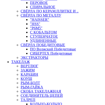
ПЕРОВОЕ
СПИРАЛЬНОЕ
СВЁРЛА ПО КЕРАМ.ПЛИТКЕ И ..
СВЁРЛА ПО МЕТАЛЛУ
"HAISSER"
"HSS"
"Р6М5"
С КОБАЛЬТОМ
СТУПЕНЧАТОЕ
УДЛИНЕННЫЕ
СВЁРЛА ПОБЕДИТОВЫЕ
ПО Волжский Победитовые
СИБЕРТЕХ Победитовые
ЭКСТРАКТОРЫ
ТАКЕЛАЖ
ВЕРТЛЮГ
ЗАЖИМ
КАРАБИН
КОУШ
РЫМ-БОЛТ
РЫМ-ГАЙКА
СКОБА ТАКЕЛАЖНАЯ
СОЕДИНИТЕЛЬ ЦЕПЕЙ
ТАЛРЕП
КОЛЬЦО-КОЛЬЦО