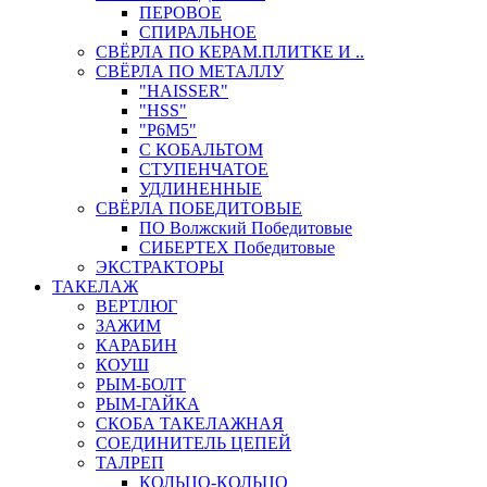
ПЕРОВОЕ
СПИРАЛЬНОЕ
СВЁРЛА ПО КЕРАМ.ПЛИТКЕ И ..
СВЁРЛА ПО МЕТАЛЛУ
"HAISSER"
"HSS"
"Р6М5"
С КОБАЛЬТОМ
СТУПЕНЧАТОЕ
УДЛИНЕННЫЕ
СВЁРЛА ПОБЕДИТОВЫЕ
ПО Волжский Победитовые
СИБЕРТЕХ Победитовые
ЭКСТРАКТОРЫ
ТАКЕЛАЖ
ВЕРТЛЮГ
ЗАЖИМ
КАРАБИН
КОУШ
РЫМ-БОЛТ
РЫМ-ГАЙКА
СКОБА ТАКЕЛАЖНАЯ
СОЕДИНИТЕЛЬ ЦЕПЕЙ
ТАЛРЕП
КОЛЬЦО-КОЛЬЦО