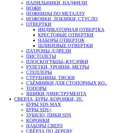
НАПИЛЬНИКИ, НАДФИЛИ
НОЖИ
НОЖНИЦЫ ПО МЕТАЛЛУ
НОЖОВКИ, ЛОБЗИКИ, СТУСЛО
ОТВЕРТКИ
ИНДИКАТОРНАЯ ОТВЕРТКА
КРЕСТОВЫЕ ОТВЕРТКИ
НАБОРЫ ОТВЕРТОК
ШЛИЦЕВЫЕ ОТВЕРТКИ
ПАТРОНЫ Д/ДРЕЛИ
ПИСТОЛЕТЫ
ПЛОСКОГУБЦЫ--КУСАЧКИ
РУЛЕТКИ, УРОВНИ, МЕТРЫ
СТЕПЛЕРЫ
СТРУБЦИНЫ, ТИСКИ
СЪЁМНИКИ ДЛЯ СТОПОРНЫХ КО..
ТОПОРЫ
ЯЩИКИ Д/ИНСТРУМЕНТА
СВЕРЛА, БУРЫ, КОРОНКИ, ЗУ..
БУРЫ SDS MAX
БУРЫ SDS+
ЗУБИЛО, ПИКИ SDS
КОРОНКИ
НАБОРЫ СВЕРЛ
СВЁРЛА ПО ДЕРЕВУ