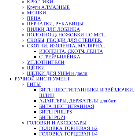
КРЕСТИКИ
Круги АЛМАЗНЫЕ
МЕШКИ
ПЕНА
ПЕРЧАТКИ, РУКАВИЦЫ
ПИЛКИ ДЛЯ ЛОБЗИКА
ПОЛОТНО Д/ НОЖОВКИ ПО МЕТ..
СКОБЫ, ГВОЗДИ ДЛЯ СТЕПЛЕР..
СКОТЧИ, ИЗОЛЕНТА, МАЛЯРНА..
ИЗОЛЕНТА, СКОТЧ, ЛЕНТА
СТРЕЙЧ-ПЛЁНКА
УПЛОТНИТЕЛИ
ЩЁТКИ
ЩЁТКИ ДЛЯ УШМ и дрели
РУЧНОЙ ИНСТРУМЕНТ
БИТЫ
БИТЫ ШЕСТИГРАННИКИ И ЗВЁЗДОЧКИ,
ШЛИЦ
АДАПТЕРЫ, ДЕРЖАТЕЛИ для бит
БИТА ШЕСТИГРАННАЯ
БИТЫ PHILIPS
БИТЫ POZI
ГОЛОВКИ И АКСЕСУАРЫ
ГОЛОВКА ТОРЦЕВАЯ 1/2
ГОЛОВКА ТОРЦЕВАЯ 1/4