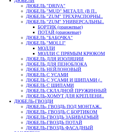
ДЮБЕЛИ
ДЮБЕЛЬ "DRIVA"
ДЮБЕЛЬ "MUD" МЕТАЛЛ. (В П..
ДЮБЕЛЬ "ZUM" ТРЕХРАСПОРНЫ..
ДЮБЕЛЬ "ZUM" УНИВЕРСАЛЬНЫ..
БОРТИК (оранжевые)
ПОТАЙ (оранжевые)
ДЮБЕЛЬ "БАБОЧКА"
ДЮБЕЛЬ "МOLLI"
МОЛЛИ
МОЛЛИ С ПРЯМЫМ КРЮКОМ
ДЮБЕЛЬ ДЛЯ ИЗОЛЯЦИИ
ДЮБЕЛЬ ДЛЯ ПЕНОБЛОКА
ДЮБЕЛЬ НЕЙЛОНОВЫЙ
ДЮБЕЛЬ С УСАМИ
ДЮБЕЛЬ С УСАМИ И ШИПАМИ (..
ДЮБЕЛЬ С ШИПАМИ
ДЮБЕЛЬ СКЛАДНОЙ ПРУЖИННЫЙ
ДЮБЕЛЬ-ХОМУТ ДЛЯ КРЕПЛЕНИ..
ДЮБЕЛЬ-ГВОЗДИ
ДЮБЕЛЬ- ГВОЗДЬ ПОД МОНТАЖ..
ДЮБЕЛЬ- ГВОЗДЬ С БОРТИКОМ
ДЮБЕЛЬ-ГВОЗДЬ ЗАБИВАЕМЫЙ
ДЮБЕЛЬ-ГВОЗДЬ ПОТАЙ
ДЮБЕЛЬ-ГВОЗДЬ ФАСАДНЫЙ