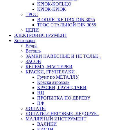
КРЮК-КОЛЬЦО
КРЮК-КРЮК
ТРОС
В ОПЛЕТКЕ ПВХ DIN 3055
ТРОС СТАЛЬНОЙ DIN 3055
ЦЕПИ
ЭЛЕКТРОИНСТРУМЕНТ
Хозтовары
Ведра
Ветошь
ЗАМКИ НАВЕСНЫЕ И НЕ ТОЛЬК..
ЗАСОВ
КЕЛЬМА, МАСТЕРКИ
КРАСКИ, ГРУНТ,ЛАКИ
Грунт по МЕТАЛЛУ
Краска аэрозоль
КРАСКИ, ГРУНТ,ЛАКИ
НЦ
ПРОПИТКА ПО ДЕРЕВУ
ПФ
ЛОПАТЫ
ЛОПАТЫ-СНЕГОВЫЕ, ЛЕДОРУБ..
МАЛЯРНЫЙ ИНСТРУМЕНТ
ВАЛИКИ
КИСТИ