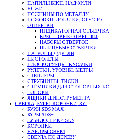
НАПИЛЬНИКИ, НАДФИЛИ
НОЖИ
НОЖНИЦЫ ПО МЕТАЛЛУ
НОЖОВКИ, ЛОБЗИКИ, СТУСЛО
ОТВЕРТКИ
ИНДИКАТОРНАЯ ОТВЕРТКА
КРЕСТОВЫЕ ОТВЕРТКИ
НАБОРЫ ОТВЕРТОК
ШЛИЦЕВЫЕ ОТВЕРТКИ
ПАТРОНЫ Д/ДРЕЛИ
ПИСТОЛЕТЫ
ПЛОСКОГУБЦЫ--КУСАЧКИ
РУЛЕТКИ, УРОВНИ, МЕТРЫ
СТЕПЛЕРЫ
СТРУБЦИНЫ, ТИСКИ
СЪЁМНИКИ ДЛЯ СТОПОРНЫХ КО..
ТОПОРЫ
ЯЩИКИ Д/ИНСТРУМЕНТА
СВЕРЛА, БУРЫ, КОРОНКИ, ЗУ..
БУРЫ SDS MAX
БУРЫ SDS+
ЗУБИЛО, ПИКИ SDS
КОРОНКИ
НАБОРЫ СВЕРЛ
СВЁРЛА ПО ДЕРЕВУ