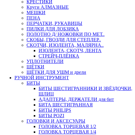
КРЕСТИКИ
Круги АЛМАЗНЫЕ
МЕШКИ
ПЕНА
ПЕРЧАТКИ, РУКАВИЦЫ
ПИЛКИ ДЛЯ ЛОБЗИКА
ПОЛОТНО Д/ НОЖОВКИ ПО МЕТ..
СКОБЫ, ГВОЗДИ ДЛЯ СТЕПЛЕР..
СКОТЧИ, ИЗОЛЕНТА, МАЛЯРНА..
ИЗОЛЕНТА, СКОТЧ, ЛЕНТА
СТРЕЙЧ-ПЛЁНКА
УПЛОТНИТЕЛИ
ЩЁТКИ
ЩЁТКИ ДЛЯ УШМ и дрели
РУЧНОЙ ИНСТРУМЕНТ
БИТЫ
БИТЫ ШЕСТИГРАННИКИ И ЗВЁЗДОЧКИ,
ШЛИЦ
АДАПТЕРЫ, ДЕРЖАТЕЛИ для бит
БИТА ШЕСТИГРАННАЯ
БИТЫ PHILIPS
БИТЫ POZI
ГОЛОВКИ И АКСЕСУАРЫ
ГОЛОВКА ТОРЦЕВАЯ 1/2
ГОЛОВКА ТОРЦЕВАЯ 1/4