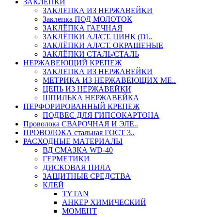
ЗАКЛЕПКИ
ЗАКЛЕПКА ИЗ НЕРЖАВЕЙКИ
Заклепка ПОД МОЛОТОК
ЗАКЛЁПКА ГАЕЧНАЯ
ЗАКЛЁПКИ АЛ/СТ. ЦИНК (DI..
ЗАКЛЁПКИ АЛ/СТ. ОКРАШЕНЫЕ
ЗАКЛЁПКИ СТАЛЬ/СТАЛЬ
НЕРЖАВЕЮЩИЙ КРЕПЕЖ
ЗАКЛЕПКА ИЗ НЕРЖАВЕЙКИ
МЕТРИКА ИЗ НЕРЖАВЕЮЩИХ МЕ..
ЦЕПЬ ИЗ НЕРЖАВЕЙКИ
ШПИЛЬКА НЕРЖАВЕЙКА
ПЕРФОРИРОВАННЫЙ КРЕПЕЖ
ПОДВЕС ДЛЯ ГИПСОКАРТОНА
Проволока СВАРОЧНАЯ И ЭЛЕ..
ПРОВОЛОКА стальная ГОСТ 3..
РАСХОДНЫЕ МАТЕРИАЛЫ
ВД СМАЗКА WD-40
ГЕРМЕТИКИ
ДИСКОВАЯ ПИЛА
ЗАЩИТНЫЕ СРЕДСТВА
КЛЕЙ
TYTAN
АНКЕР ХИМИЧЕСКИЙ
МОМЕНТ