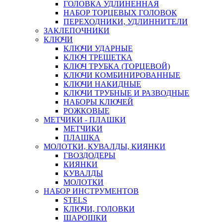
ГОЛОВКА УДЛИНЕННАЯ
НАБОР ТОРЦЕВЫХ ГОЛОВОК
ПЕРЕХОДНИКИ, УДЛИННИТЕЛИ
ЗАКЛЕПОЧНИКИ
КЛЮЧИ
КЛЮЧИ УДАРНЫЕ
КЛЮЧ ТРЕЩЕТКА
КЛЮЧ ТРУБКА (ТОРЦЕВОЙ)
КЛЮЧИ КОМБИНИРОВАННЫЕ
КЛЮЧИ НАКИДНЫЕ
КЛЮЧИ ТРУБНЫЕ И РАЗВОДНЫЕ
НАБОРЫ КЛЮЧЕЙ
РОЖКОВЫЕ
МЕТЧИКИ - ПЛАШКИ
МЕТЧИКИ
ПЛАШКА
МОЛОТКИ, КУВАЛДЫ, КИЯНКИ
ГВОЗДОДЕРЫ
КИЯНКИ
КУВАЛДЫ
МОЛОТКИ
НАБОР ИНСТРУМЕНТОВ
STELS
КЛЮЧИ, ГОЛОВКИ
ШАРОШКИ