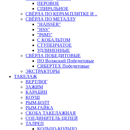
ПЕРОВОЕ
СПИРАЛЬНОЕ
СВЁРЛА ПО КЕРАМ.ПЛИТКЕ И ..
СВЁРЛА ПО МЕТАЛЛУ
"HAISSER"
"HSS"
"Р6М5"
С КОБАЛЬТОМ
СТУПЕНЧАТОЕ
УДЛИНЕННЫЕ
СВЁРЛА ПОБЕДИТОВЫЕ
ПО Волжский Победитовые
СИБЕРТЕХ Победитовые
ЭКСТРАКТОРЫ
ТАКЕЛАЖ
ВЕРТЛЮГ
ЗАЖИМ
КАРАБИН
КОУШ
РЫМ-БОЛТ
РЫМ-ГАЙКА
СКОБА ТАКЕЛАЖНАЯ
СОЕДИНИТЕЛЬ ЦЕПЕЙ
ТАЛРЕП
КОЛЬЦО-КОЛЬЦО