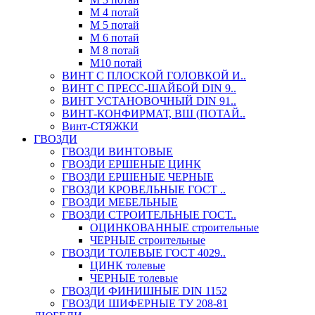
М 4 потай
М 5 потай
М 6 потай
М 8 потай
М10 потай
ВИНТ С ПЛОСКОЙ ГОЛОВКОЙ И..
ВИНТ С ПРЕСС-ШАЙБОЙ DIN 9..
ВИНТ УСТАНОВОЧНЫЙ DIN 91..
ВИНТ-КОНФИРМАТ, ВШ (ПОТАЙ..
Винт-СТЯЖКИ
ГВОЗДИ
ГВОЗДИ ВИНТОВЫЕ
ГВОЗДИ ЕРШЕНЫЕ ЦИНК
ГВОЗДИ ЕРШЕНЫЕ ЧЕРНЫЕ
ГВОЗДИ КРОВЕЛЬНЫЕ ГОСТ ..
ГВОЗДИ МЕБЕЛЬНЫЕ
ГВОЗДИ СТРОИТЕЛЬНЫЕ ГОСТ..
ОЦИНКОВАННЫЕ строительные
ЧЕРНЫЕ строительные
ГВОЗДИ ТОЛЕВЫЕ ГОСТ 4029..
ЦИНК толевые
ЧЕРНЫЕ толевые
ГВОЗДИ ФИНИШНЫЕ DIN 1152
ГВОЗДИ ШИФЕРНЫЕ ТУ 208-81