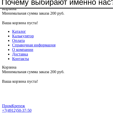
Почему выбирают именно нас
Меню
+7(4912)50-37-50
sbit@krep62.ru
Корзина
Минимальная сумма заказа 200 руб.
Ваша корзина пуста!
Каталог
Калькулятор
Оплата
Справочная информация
О компании
Доставка
Контакты
Корзина
Минимальная сумма заказа 200 руб.
Ваша корзина пуста!
ПромКрепеж
+7(4912)50-37-50