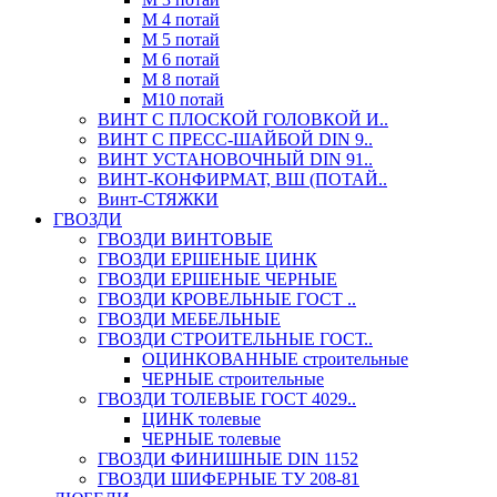
М 4 потай
М 5 потай
М 6 потай
М 8 потай
М10 потай
ВИНТ С ПЛОСКОЙ ГОЛОВКОЙ И..
ВИНТ С ПРЕСС-ШАЙБОЙ DIN 9..
ВИНТ УСТАНОВОЧНЫЙ DIN 91..
ВИНТ-КОНФИРМАТ, ВШ (ПОТАЙ..
Винт-СТЯЖКИ
ГВОЗДИ
ГВОЗДИ ВИНТОВЫЕ
ГВОЗДИ ЕРШЕНЫЕ ЦИНК
ГВОЗДИ ЕРШЕНЫЕ ЧЕРНЫЕ
ГВОЗДИ КРОВЕЛЬНЫЕ ГОСТ ..
ГВОЗДИ МЕБЕЛЬНЫЕ
ГВОЗДИ СТРОИТЕЛЬНЫЕ ГОСТ..
ОЦИНКОВАННЫЕ строительные
ЧЕРНЫЕ строительные
ГВОЗДИ ТОЛЕВЫЕ ГОСТ 4029..
ЦИНК толевые
ЧЕРНЫЕ толевые
ГВОЗДИ ФИНИШНЫЕ DIN 1152
ГВОЗДИ ШИФЕРНЫЕ ТУ 208-81