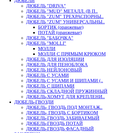
ДЮБЕЛИ
ДЮБЕЛЬ "DRIVA"
ДЮБЕЛЬ "MUD" МЕТАЛЛ. (В П..
ДЮБЕЛЬ "ZUM" ТРЕХРАСПОРНЫ..
ДЮБЕЛЬ "ZUM" УНИВЕРСАЛЬНЫ..
БОРТИК (оранжевые)
ПОТАЙ (оранжевые)
ДЮБЕЛЬ "БАБОЧКА"
ДЮБЕЛЬ "МOLLI"
МОЛЛИ
МОЛЛИ С ПРЯМЫМ КРЮКОМ
ДЮБЕЛЬ ДЛЯ ИЗОЛЯЦИИ
ДЮБЕЛЬ ДЛЯ ПЕНОБЛОКА
ДЮБЕЛЬ НЕЙЛОНОВЫЙ
ДЮБЕЛЬ С УСАМИ
ДЮБЕЛЬ С УСАМИ И ШИПАМИ (..
ДЮБЕЛЬ С ШИПАМИ
ДЮБЕЛЬ СКЛАДНОЙ ПРУЖИННЫЙ
ДЮБЕЛЬ-ХОМУТ ДЛЯ КРЕПЛЕНИ..
ДЮБЕЛЬ-ГВОЗДИ
ДЮБЕЛЬ- ГВОЗДЬ ПОД МОНТАЖ..
ДЮБЕЛЬ- ГВОЗДЬ С БОРТИКОМ
ДЮБЕЛЬ-ГВОЗДЬ ЗАБИВАЕМЫЙ
ДЮБЕЛЬ-ГВОЗДЬ ПОТАЙ
ДЮБЕЛЬ-ГВОЗДЬ ФАСАДНЫЙ