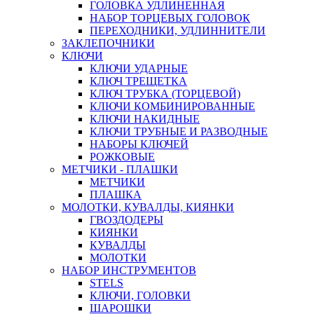
ГОЛОВКА УДЛИНЕННАЯ
НАБОР ТОРЦЕВЫХ ГОЛОВОК
ПЕРЕХОДНИКИ, УДЛИННИТЕЛИ
ЗАКЛЕПОЧНИКИ
КЛЮЧИ
КЛЮЧИ УДАРНЫЕ
КЛЮЧ ТРЕЩЕТКА
КЛЮЧ ТРУБКА (ТОРЦЕВОЙ)
КЛЮЧИ КОМБИНИРОВАННЫЕ
КЛЮЧИ НАКИДНЫЕ
КЛЮЧИ ТРУБНЫЕ И РАЗВОДНЫЕ
НАБОРЫ КЛЮЧЕЙ
РОЖКОВЫЕ
МЕТЧИКИ - ПЛАШКИ
МЕТЧИКИ
ПЛАШКА
МОЛОТКИ, КУВАЛДЫ, КИЯНКИ
ГВОЗДОДЕРЫ
КИЯНКИ
КУВАЛДЫ
МОЛОТКИ
НАБОР ИНСТРУМЕНТОВ
STELS
КЛЮЧИ, ГОЛОВКИ
ШАРОШКИ