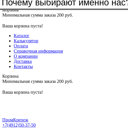
Почему выбирают именно нас
Меню
+7(4912)50-37-50
sbit@krep62.ru
Корзина
Минимальная сумма заказа 200 руб.
Ваша корзина пуста!
Каталог
Калькулятор
Оплата
Справочная информация
О компании
Доставка
Контакты
Корзина
Минимальная сумма заказа 200 руб.
Ваша корзина пуста!
ПромКрепеж
+7(4912)50-37-50