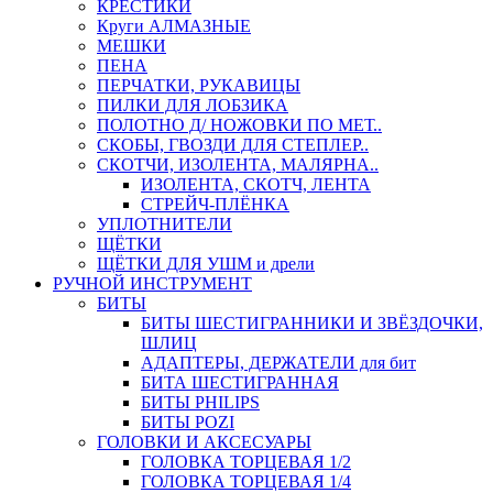
КРЕСТИКИ
Круги АЛМАЗНЫЕ
МЕШКИ
ПЕНА
ПЕРЧАТКИ, РУКАВИЦЫ
ПИЛКИ ДЛЯ ЛОБЗИКА
ПОЛОТНО Д/ НОЖОВКИ ПО МЕТ..
СКОБЫ, ГВОЗДИ ДЛЯ СТЕПЛЕР..
СКОТЧИ, ИЗОЛЕНТА, МАЛЯРНА..
ИЗОЛЕНТА, СКОТЧ, ЛЕНТА
СТРЕЙЧ-ПЛЁНКА
УПЛОТНИТЕЛИ
ЩЁТКИ
ЩЁТКИ ДЛЯ УШМ и дрели
РУЧНОЙ ИНСТРУМЕНТ
БИТЫ
БИТЫ ШЕСТИГРАННИКИ И ЗВЁЗДОЧКИ,
ШЛИЦ
АДАПТЕРЫ, ДЕРЖАТЕЛИ для бит
БИТА ШЕСТИГРАННАЯ
БИТЫ PHILIPS
БИТЫ POZI
ГОЛОВКИ И АКСЕСУАРЫ
ГОЛОВКА ТОРЦЕВАЯ 1/2
ГОЛОВКА ТОРЦЕВАЯ 1/4