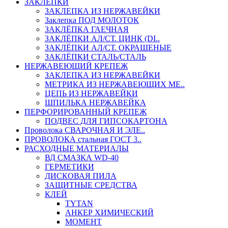
ЗАКЛЕПКИ
ЗАКЛЕПКА ИЗ НЕРЖАВЕЙКИ
Заклепка ПОД МОЛОТОК
ЗАКЛЁПКА ГАЕЧНАЯ
ЗАКЛЁПКИ АЛ/СТ. ЦИНК (DI..
ЗАКЛЁПКИ АЛ/СТ. ОКРАШЕНЫЕ
ЗАКЛЁПКИ СТАЛЬ/СТАЛЬ
НЕРЖАВЕЮЩИЙ КРЕПЕЖ
ЗАКЛЕПКА ИЗ НЕРЖАВЕЙКИ
МЕТРИКА ИЗ НЕРЖАВЕЮЩИХ МЕ..
ЦЕПЬ ИЗ НЕРЖАВЕЙКИ
ШПИЛЬКА НЕРЖАВЕЙКА
ПЕРФОРИРОВАННЫЙ КРЕПЕЖ
ПОДВЕС ДЛЯ ГИПСОКАРТОНА
Проволока СВАРОЧНАЯ И ЭЛЕ..
ПРОВОЛОКА стальная ГОСТ 3..
РАСХОДНЫЕ МАТЕРИАЛЫ
ВД СМАЗКА WD-40
ГЕРМЕТИКИ
ДИСКОВАЯ ПИЛА
ЗАЩИТНЫЕ СРЕДСТВА
КЛЕЙ
TYTAN
АНКЕР ХИМИЧЕСКИЙ
МОМЕНТ