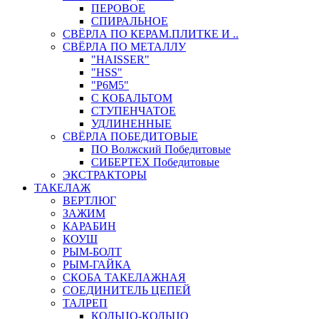
ПЕРОВОЕ
СПИРАЛЬНОЕ
СВЁРЛА ПО КЕРАМ.ПЛИТКЕ И ..
СВЁРЛА ПО МЕТАЛЛУ
"HAISSER"
"HSS"
"Р6М5"
С КОБАЛЬТОМ
СТУПЕНЧАТОЕ
УДЛИНЕННЫЕ
СВЁРЛА ПОБЕДИТОВЫЕ
ПО Волжский Победитовые
СИБЕРТЕХ Победитовые
ЭКСТРАКТОРЫ
ТАКЕЛАЖ
ВЕРТЛЮГ
ЗАЖИМ
КАРАБИН
КОУШ
РЫМ-БОЛТ
РЫМ-ГАЙКА
СКОБА ТАКЕЛАЖНАЯ
СОЕДИНИТЕЛЬ ЦЕПЕЙ
ТАЛРЕП
КОЛЬЦО-КОЛЬЦО