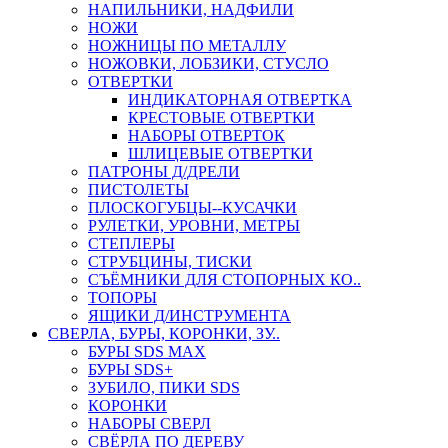
НАПИЛЬНИКИ, НАДФИЛИ
НОЖИ
НОЖНИЦЫ ПО МЕТАЛЛУ
НОЖОВКИ, ЛОБЗИКИ, СТУСЛО
ОТВЕРТКИ
ИНДИКАТОРНАЯ ОТВЕРТКА
КРЕСТОВЫЕ ОТВЕРТКИ
НАБОРЫ ОТВЕРТОК
ШЛИЦЕВЫЕ ОТВЕРТКИ
ПАТРОНЫ Д/ДРЕЛИ
ПИСТОЛЕТЫ
ПЛОСКОГУБЦЫ--КУСАЧКИ
РУЛЕТКИ, УРОВНИ, МЕТРЫ
СТЕПЛЕРЫ
СТРУБЦИНЫ, ТИСКИ
СЪЁМНИКИ ДЛЯ СТОПОРНЫХ КО..
ТОПОРЫ
ЯЩИКИ Д/ИНСТРУМЕНТА
СВЕРЛА, БУРЫ, КОРОНКИ, ЗУ..
БУРЫ SDS MAX
БУРЫ SDS+
ЗУБИЛО, ПИКИ SDS
КОРОНКИ
НАБОРЫ СВЕРЛ
СВЁРЛА ПО ДЕРЕВУ