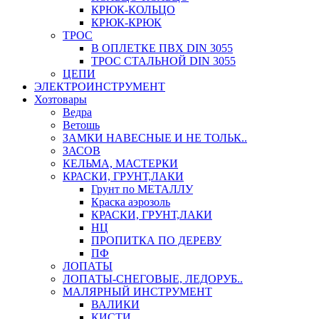
КРЮК-КОЛЬЦО
КРЮК-КРЮК
ТРОС
В ОПЛЕТКЕ ПВХ DIN 3055
ТРОС СТАЛЬНОЙ DIN 3055
ЦЕПИ
ЭЛЕКТРОИНСТРУМЕНТ
Хозтовары
Ведра
Ветошь
ЗАМКИ НАВЕСНЫЕ И НЕ ТОЛЬК..
ЗАСОВ
КЕЛЬМА, МАСТЕРКИ
КРАСКИ, ГРУНТ,ЛАКИ
Грунт по МЕТАЛЛУ
Краска аэрозоль
КРАСКИ, ГРУНТ,ЛАКИ
НЦ
ПРОПИТКА ПО ДЕРЕВУ
ПФ
ЛОПАТЫ
ЛОПАТЫ-СНЕГОВЫЕ, ЛЕДОРУБ..
МАЛЯРНЫЙ ИНСТРУМЕНТ
ВАЛИКИ
КИСТИ