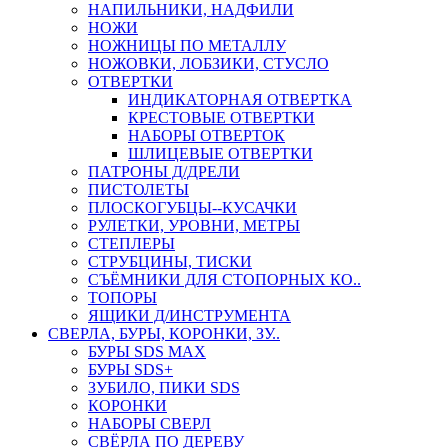
НАПИЛЬНИКИ, НАДФИЛИ
НОЖИ
НОЖНИЦЫ ПО МЕТАЛЛУ
НОЖОВКИ, ЛОБЗИКИ, СТУСЛО
ОТВЕРТКИ
ИНДИКАТОРНАЯ ОТВЕРТКА
КРЕСТОВЫЕ ОТВЕРТКИ
НАБОРЫ ОТВЕРТОК
ШЛИЦЕВЫЕ ОТВЕРТКИ
ПАТРОНЫ Д/ДРЕЛИ
ПИСТОЛЕТЫ
ПЛОСКОГУБЦЫ--КУСАЧКИ
РУЛЕТКИ, УРОВНИ, МЕТРЫ
СТЕПЛЕРЫ
СТРУБЦИНЫ, ТИСКИ
СЪЁМНИКИ ДЛЯ СТОПОРНЫХ КО..
ТОПОРЫ
ЯЩИКИ Д/ИНСТРУМЕНТА
СВЕРЛА, БУРЫ, КОРОНКИ, ЗУ..
БУРЫ SDS MAX
БУРЫ SDS+
ЗУБИЛО, ПИКИ SDS
КОРОНКИ
НАБОРЫ СВЕРЛ
СВЁРЛА ПО ДЕРЕВУ