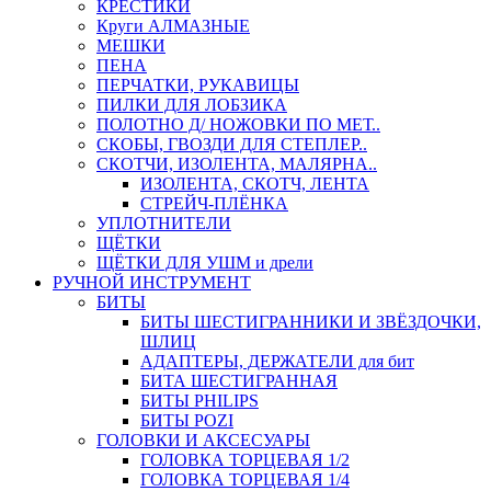
КРЕСТИКИ
Круги АЛМАЗНЫЕ
МЕШКИ
ПЕНА
ПЕРЧАТКИ, РУКАВИЦЫ
ПИЛКИ ДЛЯ ЛОБЗИКА
ПОЛОТНО Д/ НОЖОВКИ ПО МЕТ..
СКОБЫ, ГВОЗДИ ДЛЯ СТЕПЛЕР..
СКОТЧИ, ИЗОЛЕНТА, МАЛЯРНА..
ИЗОЛЕНТА, СКОТЧ, ЛЕНТА
СТРЕЙЧ-ПЛЁНКА
УПЛОТНИТЕЛИ
ЩЁТКИ
ЩЁТКИ ДЛЯ УШМ и дрели
РУЧНОЙ ИНСТРУМЕНТ
БИТЫ
БИТЫ ШЕСТИГРАННИКИ И ЗВЁЗДОЧКИ,
ШЛИЦ
АДАПТЕРЫ, ДЕРЖАТЕЛИ для бит
БИТА ШЕСТИГРАННАЯ
БИТЫ PHILIPS
БИТЫ POZI
ГОЛОВКИ И АКСЕСУАРЫ
ГОЛОВКА ТОРЦЕВАЯ 1/2
ГОЛОВКА ТОРЦЕВАЯ 1/4