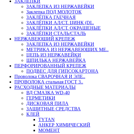
ЗАКЛЕПКИ
ЗАКЛЕПКА ИЗ НЕРЖАВЕЙКИ
Заклепка ПОД МОЛОТОК
ЗАКЛЁПКА ГАЕЧНАЯ
ЗАКЛЁПКИ АЛ/СТ. ЦИНК (DI..
ЗАКЛЁПКИ АЛ/СТ. ОКРАШЕНЫЕ
ЗАКЛЁПКИ СТАЛЬ/СТАЛЬ
НЕРЖАВЕЮЩИЙ КРЕПЕЖ
ЗАКЛЕПКА ИЗ НЕРЖАВЕЙКИ
МЕТРИКА ИЗ НЕРЖАВЕЮЩИХ МЕ..
ЦЕПЬ ИЗ НЕРЖАВЕЙКИ
ШПИЛЬКА НЕРЖАВЕЙКА
ПЕРФОРИРОВАННЫЙ КРЕПЕЖ
ПОДВЕС ДЛЯ ГИПСОКАРТОНА
Проволока СВАРОЧНАЯ И ЭЛЕ..
ПРОВОЛОКА стальная ГОСТ 3..
РАСХОДНЫЕ МАТЕРИАЛЫ
ВД СМАЗКА WD-40
ГЕРМЕТИКИ
ДИСКОВАЯ ПИЛА
ЗАЩИТНЫЕ СРЕДСТВА
КЛЕЙ
TYTAN
АНКЕР ХИМИЧЕСКИЙ
МОМЕНТ