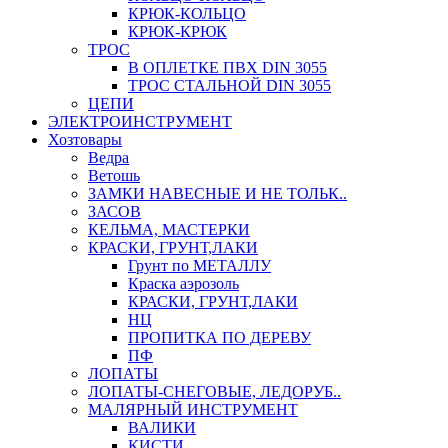
КРЮК-КОЛЬЦО
КРЮК-КРЮК
ТРОС
В ОПЛЕТКЕ ПВХ DIN 3055
ТРОС СТАЛЬНОЙ DIN 3055
ЦЕПИ
ЭЛЕКТРОИНСТРУМЕНТ
Хозтовары
Ведра
Ветошь
ЗАМКИ НАВЕСНЫЕ И НЕ ТОЛЬК..
ЗАСОВ
КЕЛЬМА, МАСТЕРКИ
КРАСКИ, ГРУНТ,ЛАКИ
Грунт по МЕТАЛЛУ
Краска аэрозоль
КРАСКИ, ГРУНТ,ЛАКИ
НЦ
ПРОПИТКА ПО ДЕРЕВУ
ПФ
ЛОПАТЫ
ЛОПАТЫ-СНЕГОВЫЕ, ЛЕДОРУБ..
МАЛЯРНЫЙ ИНСТРУМЕНТ
ВАЛИКИ
КИСТИ