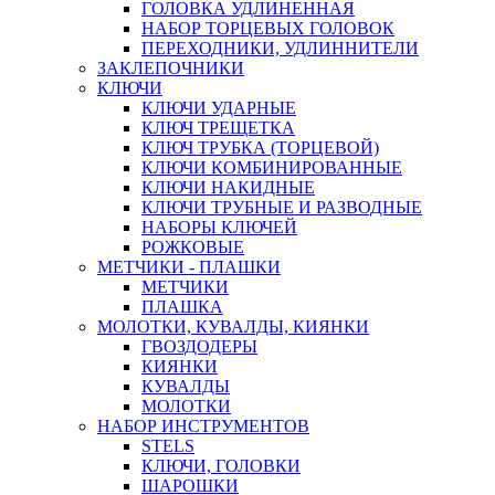
ГОЛОВКА УДЛИНЕННАЯ
НАБОР ТОРЦЕВЫХ ГОЛОВОК
ПЕРЕХОДНИКИ, УДЛИННИТЕЛИ
ЗАКЛЕПОЧНИКИ
КЛЮЧИ
КЛЮЧИ УДАРНЫЕ
КЛЮЧ ТРЕЩЕТКА
КЛЮЧ ТРУБКА (ТОРЦЕВОЙ)
КЛЮЧИ КОМБИНИРОВАННЫЕ
КЛЮЧИ НАКИДНЫЕ
КЛЮЧИ ТРУБНЫЕ И РАЗВОДНЫЕ
НАБОРЫ КЛЮЧЕЙ
РОЖКОВЫЕ
МЕТЧИКИ - ПЛАШКИ
МЕТЧИКИ
ПЛАШКА
МОЛОТКИ, КУВАЛДЫ, КИЯНКИ
ГВОЗДОДЕРЫ
КИЯНКИ
КУВАЛДЫ
МОЛОТКИ
НАБОР ИНСТРУМЕНТОВ
STELS
КЛЮЧИ, ГОЛОВКИ
ШАРОШКИ