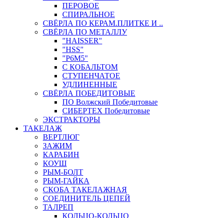
ПЕРОВОЕ
СПИРАЛЬНОЕ
СВЁРЛА ПО КЕРАМ.ПЛИТКЕ И ..
СВЁРЛА ПО МЕТАЛЛУ
"HAISSER"
"HSS"
"Р6М5"
С КОБАЛЬТОМ
СТУПЕНЧАТОЕ
УДЛИНЕННЫЕ
СВЁРЛА ПОБЕДИТОВЫЕ
ПО Волжский Победитовые
СИБЕРТЕХ Победитовые
ЭКСТРАКТОРЫ
ТАКЕЛАЖ
ВЕРТЛЮГ
ЗАЖИМ
КАРАБИН
КОУШ
РЫМ-БОЛТ
РЫМ-ГАЙКА
СКОБА ТАКЕЛАЖНАЯ
СОЕДИНИТЕЛЬ ЦЕПЕЙ
ТАЛРЕП
КОЛЬЦО-КОЛЬЦО