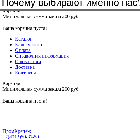
Почему выбирают именно нас
Меню
+7(4912)50-37-50
sbit@krep62.ru
Корзина
Минимальная сумма заказа 200 руб.
Ваша корзина пуста!
Каталог
Калькулятор
Оплата
Справочная информация
О компании
Доставка
Контакты
Корзина
Минимальная сумма заказа 200 руб.
Ваша корзина пуста!
ПромКрепеж
+7(4912)50-37-50