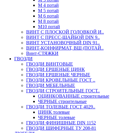
М 4 потай
М 5 потай
М 6 потай
М 8 потай
М10 потай
ВИНТ С ПЛОСКОЙ ГОЛОВКОЙ И..
ВИНТ С ПРЕСС-ШАЙБОЙ DIN 9..
ВИНТ УСТАНОВОЧНЫЙ DIN 91..
ВИНТ-КОНФИРМАТ, ВШ (ПОТАЙ..
Винт-СТЯЖКИ
ГВОЗДИ
ГВОЗДИ ВИНТОВЫЕ
ГВОЗДИ ЕРШЕНЫЕ ЦИНК
ГВОЗДИ ЕРШЕНЫЕ ЧЕРНЫЕ
ГВОЗДИ КРОВЕЛЬНЫЕ ГОСТ ..
ГВОЗДИ МЕБЕЛЬНЫЕ
ГВОЗДИ СТРОИТЕЛЬНЫЕ ГОСТ..
ОЦИНКОВАННЫЕ строительные
ЧЕРНЫЕ строительные
ГВОЗДИ ТОЛЕВЫЕ ГОСТ 4029..
ЦИНК толевые
ЧЕРНЫЕ толевые
ГВОЗДИ ФИНИШНЫЕ DIN 1152
ГВОЗДИ ШИФЕРНЫЕ ТУ 208-81