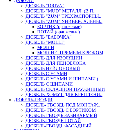
ДЮБЕЛИ
ДЮБЕЛЬ "DRIVA"
ДЮБЕЛЬ "MUD" МЕТАЛЛ. (В П..
ДЮБЕЛЬ "ZUM" ТРЕХРАСПОРНЫ..
ДЮБЕЛЬ "ZUM" УНИВЕРСАЛЬНЫ..
БОРТИК (оранжевые)
ПОТАЙ (оранжевые)
ДЮБЕЛЬ "БАБОЧКА"
ДЮБЕЛЬ "МOLLI"
МОЛЛИ
МОЛЛИ С ПРЯМЫМ КРЮКОМ
ДЮБЕЛЬ ДЛЯ ИЗОЛЯЦИИ
ДЮБЕЛЬ ДЛЯ ПЕНОБЛОКА
ДЮБЕЛЬ НЕЙЛОНОВЫЙ
ДЮБЕЛЬ С УСАМИ
ДЮБЕЛЬ С УСАМИ И ШИПАМИ (..
ДЮБЕЛЬ С ШИПАМИ
ДЮБЕЛЬ СКЛАДНОЙ ПРУЖИННЫЙ
ДЮБЕЛЬ-ХОМУТ ДЛЯ КРЕПЛЕНИ..
ДЮБЕЛЬ-ГВОЗДИ
ДЮБЕЛЬ- ГВОЗДЬ ПОД МОНТАЖ..
ДЮБЕЛЬ- ГВОЗДЬ С БОРТИКОМ
ДЮБЕЛЬ-ГВОЗДЬ ЗАБИВАЕМЫЙ
ДЮБЕЛЬ-ГВОЗДЬ ПОТАЙ
ДЮБЕЛЬ-ГВОЗДЬ ФАСАДНЫЙ