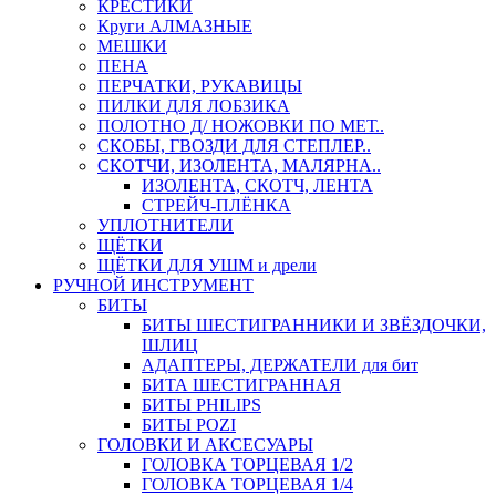
КРЕСТИКИ
Круги АЛМАЗНЫЕ
МЕШКИ
ПЕНА
ПЕРЧАТКИ, РУКАВИЦЫ
ПИЛКИ ДЛЯ ЛОБЗИКА
ПОЛОТНО Д/ НОЖОВКИ ПО МЕТ..
СКОБЫ, ГВОЗДИ ДЛЯ СТЕПЛЕР..
СКОТЧИ, ИЗОЛЕНТА, МАЛЯРНА..
ИЗОЛЕНТА, СКОТЧ, ЛЕНТА
СТРЕЙЧ-ПЛЁНКА
УПЛОТНИТЕЛИ
ЩЁТКИ
ЩЁТКИ ДЛЯ УШМ и дрели
РУЧНОЙ ИНСТРУМЕНТ
БИТЫ
БИТЫ ШЕСТИГРАННИКИ И ЗВЁЗДОЧКИ,
ШЛИЦ
АДАПТЕРЫ, ДЕРЖАТЕЛИ для бит
БИТА ШЕСТИГРАННАЯ
БИТЫ PHILIPS
БИТЫ POZI
ГОЛОВКИ И АКСЕСУАРЫ
ГОЛОВКА ТОРЦЕВАЯ 1/2
ГОЛОВКА ТОРЦЕВАЯ 1/4