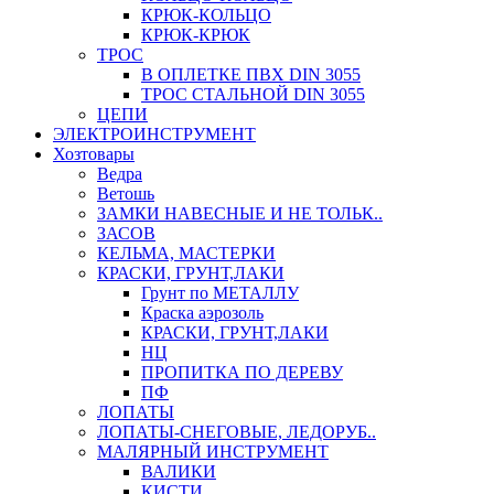
КРЮК-КОЛЬЦО
КРЮК-КРЮК
ТРОС
В ОПЛЕТКЕ ПВХ DIN 3055
ТРОС СТАЛЬНОЙ DIN 3055
ЦЕПИ
ЭЛЕКТРОИНСТРУМЕНТ
Хозтовары
Ведра
Ветошь
ЗАМКИ НАВЕСНЫЕ И НЕ ТОЛЬК..
ЗАСОВ
КЕЛЬМА, МАСТЕРКИ
КРАСКИ, ГРУНТ,ЛАКИ
Грунт по МЕТАЛЛУ
Краска аэрозоль
КРАСКИ, ГРУНТ,ЛАКИ
НЦ
ПРОПИТКА ПО ДЕРЕВУ
ПФ
ЛОПАТЫ
ЛОПАТЫ-СНЕГОВЫЕ, ЛЕДОРУБ..
МАЛЯРНЫЙ ИНСТРУМЕНТ
ВАЛИКИ
КИСТИ