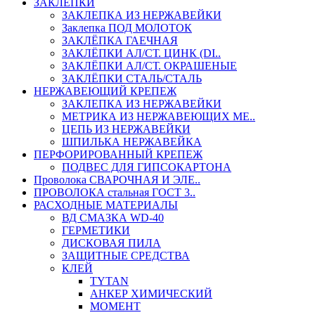
ЗАКЛЕПКИ
ЗАКЛЕПКА ИЗ НЕРЖАВЕЙКИ
Заклепка ПОД МОЛОТОК
ЗАКЛЁПКА ГАЕЧНАЯ
ЗАКЛЁПКИ АЛ/СТ. ЦИНК (DI..
ЗАКЛЁПКИ АЛ/СТ. ОКРАШЕНЫЕ
ЗАКЛЁПКИ СТАЛЬ/СТАЛЬ
НЕРЖАВЕЮЩИЙ КРЕПЕЖ
ЗАКЛЕПКА ИЗ НЕРЖАВЕЙКИ
МЕТРИКА ИЗ НЕРЖАВЕЮЩИХ МЕ..
ЦЕПЬ ИЗ НЕРЖАВЕЙКИ
ШПИЛЬКА НЕРЖАВЕЙКА
ПЕРФОРИРОВАННЫЙ КРЕПЕЖ
ПОДВЕС ДЛЯ ГИПСОКАРТОНА
Проволока СВАРОЧНАЯ И ЭЛЕ..
ПРОВОЛОКА стальная ГОСТ 3..
РАСХОДНЫЕ МАТЕРИАЛЫ
ВД СМАЗКА WD-40
ГЕРМЕТИКИ
ДИСКОВАЯ ПИЛА
ЗАЩИТНЫЕ СРЕДСТВА
КЛЕЙ
TYTAN
АНКЕР ХИМИЧЕСКИЙ
МОМЕНТ