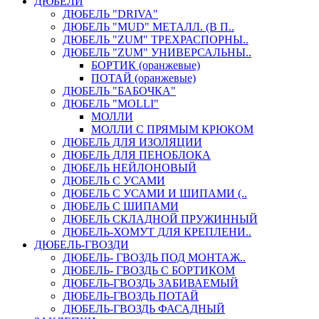
ДЮБЕЛИ
ДЮБЕЛЬ "DRIVA"
ДЮБЕЛЬ "MUD" МЕТАЛЛ. (В П..
ДЮБЕЛЬ "ZUM" ТРЕХРАСПОРНЫ..
ДЮБЕЛЬ "ZUM" УНИВЕРСАЛЬНЫ..
БОРТИК (оранжевые)
ПОТАЙ (оранжевые)
ДЮБЕЛЬ "БАБОЧКА"
ДЮБЕЛЬ "МOLLI"
МОЛЛИ
МОЛЛИ С ПРЯМЫМ КРЮКОМ
ДЮБЕЛЬ ДЛЯ ИЗОЛЯЦИИ
ДЮБЕЛЬ ДЛЯ ПЕНОБЛОКА
ДЮБЕЛЬ НЕЙЛОНОВЫЙ
ДЮБЕЛЬ С УСАМИ
ДЮБЕЛЬ С УСАМИ И ШИПАМИ (..
ДЮБЕЛЬ С ШИПАМИ
ДЮБЕЛЬ СКЛАДНОЙ ПРУЖИННЫЙ
ДЮБЕЛЬ-ХОМУТ ДЛЯ КРЕПЛЕНИ..
ДЮБЕЛЬ-ГВОЗДИ
ДЮБЕЛЬ- ГВОЗДЬ ПОД МОНТАЖ..
ДЮБЕЛЬ- ГВОЗДЬ С БОРТИКОМ
ДЮБЕЛЬ-ГВОЗДЬ ЗАБИВАЕМЫЙ
ДЮБЕЛЬ-ГВОЗДЬ ПОТАЙ
ДЮБЕЛЬ-ГВОЗДЬ ФАСАДНЫЙ