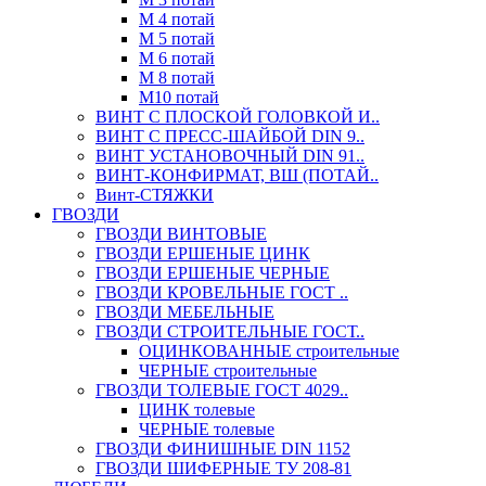
М 4 потай
М 5 потай
М 6 потай
М 8 потай
М10 потай
ВИНТ С ПЛОСКОЙ ГОЛОВКОЙ И..
ВИНТ С ПРЕСС-ШАЙБОЙ DIN 9..
ВИНТ УСТАНОВОЧНЫЙ DIN 91..
ВИНТ-КОНФИРМАТ, ВШ (ПОТАЙ..
Винт-СТЯЖКИ
ГВОЗДИ
ГВОЗДИ ВИНТОВЫЕ
ГВОЗДИ ЕРШЕНЫЕ ЦИНК
ГВОЗДИ ЕРШЕНЫЕ ЧЕРНЫЕ
ГВОЗДИ КРОВЕЛЬНЫЕ ГОСТ ..
ГВОЗДИ МЕБЕЛЬНЫЕ
ГВОЗДИ СТРОИТЕЛЬНЫЕ ГОСТ..
ОЦИНКОВАННЫЕ строительные
ЧЕРНЫЕ строительные
ГВОЗДИ ТОЛЕВЫЕ ГОСТ 4029..
ЦИНК толевые
ЧЕРНЫЕ толевые
ГВОЗДИ ФИНИШНЫЕ DIN 1152
ГВОЗДИ ШИФЕРНЫЕ ТУ 208-81