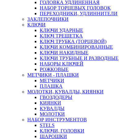
ГОЛОВКА УДЛИНЕННАЯ
НАБОР ТОРЦЕВЫХ ГОЛОВОК
ПЕРЕХОДНИКИ, УДЛИННИТЕЛИ
ЗАКЛЕПОЧНИКИ
КЛЮЧИ
КЛЮЧИ УДАРНЫЕ
КЛЮЧ ТРЕЩЕТКА
КЛЮЧ ТРУБКА (ТОРЦЕВОЙ)
КЛЮЧИ КОМБИНИРОВАННЫЕ
КЛЮЧИ НАКИДНЫЕ
КЛЮЧИ ТРУБНЫЕ И РАЗВОДНЫЕ
НАБОРЫ КЛЮЧЕЙ
РОЖКОВЫЕ
МЕТЧИКИ - ПЛАШКИ
МЕТЧИКИ
ПЛАШКА
МОЛОТКИ, КУВАЛДЫ, КИЯНКИ
ГВОЗДОДЕРЫ
КИЯНКИ
КУВАЛДЫ
МОЛОТКИ
НАБОР ИНСТРУМЕНТОВ
STELS
КЛЮЧИ, ГОЛОВКИ
ШАРОШКИ