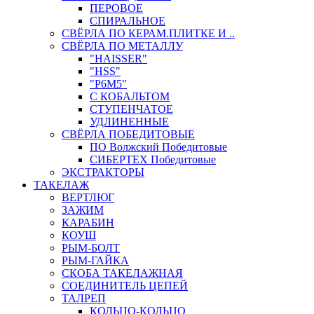
ПЕРОВОЕ
СПИРАЛЬНОЕ
СВЁРЛА ПО КЕРАМ.ПЛИТКЕ И ..
СВЁРЛА ПО МЕТАЛЛУ
"HAISSER"
"HSS"
"Р6М5"
С КОБАЛЬТОМ
СТУПЕНЧАТОЕ
УДЛИНЕННЫЕ
СВЁРЛА ПОБЕДИТОВЫЕ
ПО Волжский Победитовые
СИБЕРТЕХ Победитовые
ЭКСТРАКТОРЫ
ТАКЕЛАЖ
ВЕРТЛЮГ
ЗАЖИМ
КАРАБИН
КОУШ
РЫМ-БОЛТ
РЫМ-ГАЙКА
СКОБА ТАКЕЛАЖНАЯ
СОЕДИНИТЕЛЬ ЦЕПЕЙ
ТАЛРЕП
КОЛЬЦО-КОЛЬЦО