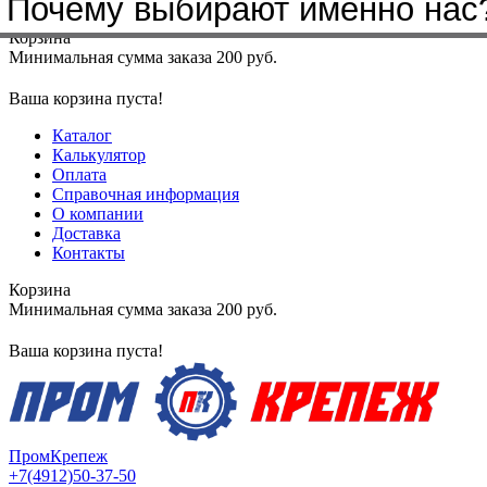
Почему выбирают именно нас
Меню
+7(4912)50-37-50
sbit@krep62.ru
Корзина
Минимальная сумма заказа 200 руб.
Ваша корзина пуста!
Каталог
Калькулятор
Оплата
Справочная информация
О компании
Доставка
Контакты
Корзина
Минимальная сумма заказа 200 руб.
Ваша корзина пуста!
ПромКрепеж
+7(4912)50-37-50