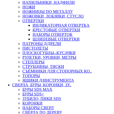
НАПИЛЬНИКИ, НАДФИЛИ
НОЖИ
НОЖНИЦЫ ПО МЕТАЛЛУ
НОЖОВКИ, ЛОБЗИКИ, СТУСЛО
ОТВЕРТКИ
ИНДИКАТОРНАЯ ОТВЕРТКА
КРЕСТОВЫЕ ОТВЕРТКИ
НАБОРЫ ОТВЕРТОК
ШЛИЦЕВЫЕ ОТВЕРТКИ
ПАТРОНЫ Д/ДРЕЛИ
ПИСТОЛЕТЫ
ПЛОСКОГУБЦЫ--КУСАЧКИ
РУЛЕТКИ, УРОВНИ, МЕТРЫ
СТЕПЛЕРЫ
СТРУБЦИНЫ, ТИСКИ
СЪЁМНИКИ ДЛЯ СТОПОРНЫХ КО..
ТОПОРЫ
ЯЩИКИ Д/ИНСТРУМЕНТА
СВЕРЛА, БУРЫ, КОРОНКИ, ЗУ..
БУРЫ SDS MAX
БУРЫ SDS+
ЗУБИЛО, ПИКИ SDS
КОРОНКИ
НАБОРЫ СВЕРЛ
СВЁРЛА ПО ДЕРЕВУ