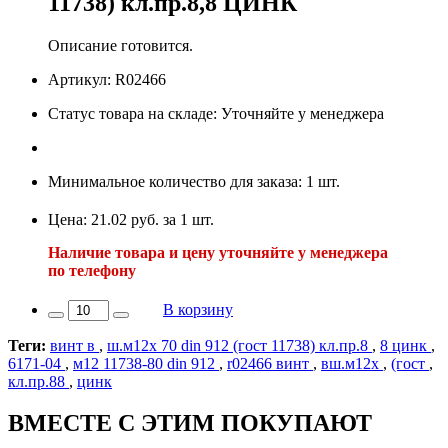
11738) кл.пр.8,8 ЦИНК
Описание готовится.
Артикул: R02466
Статус товара на складе: Уточняйте у менеджера
Минимальное количество для заказа: 1 шт.
Цена: 21.02 руб. за 1 шт.
Наличие товара и цену уточняйте у менеджера
по телефону
В корзину
Теги:
винт в
,
ш.м12х 70 din 912 (гост 11738) кл.пр.8
,
8 цинк
,
6171-04
,
м12 11738-80 din 912
,
r02466 винт
,
вш.м12х
,
(гост
,
кл.пр.88
,
цинк
ВМЕСТЕ С ЭТИМ ПОКУПАЮТ