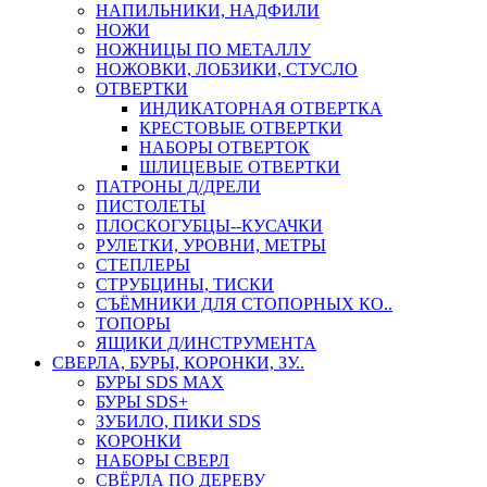
НАПИЛЬНИКИ, НАДФИЛИ
НОЖИ
НОЖНИЦЫ ПО МЕТАЛЛУ
НОЖОВКИ, ЛОБЗИКИ, СТУСЛО
ОТВЕРТКИ
ИНДИКАТОРНАЯ ОТВЕРТКА
КРЕСТОВЫЕ ОТВЕРТКИ
НАБОРЫ ОТВЕРТОК
ШЛИЦЕВЫЕ ОТВЕРТКИ
ПАТРОНЫ Д/ДРЕЛИ
ПИСТОЛЕТЫ
ПЛОСКОГУБЦЫ--КУСАЧКИ
РУЛЕТКИ, УРОВНИ, МЕТРЫ
СТЕПЛЕРЫ
СТРУБЦИНЫ, ТИСКИ
СЪЁМНИКИ ДЛЯ СТОПОРНЫХ КО..
ТОПОРЫ
ЯЩИКИ Д/ИНСТРУМЕНТА
СВЕРЛА, БУРЫ, КОРОНКИ, ЗУ..
БУРЫ SDS MAX
БУРЫ SDS+
ЗУБИЛО, ПИКИ SDS
КОРОНКИ
НАБОРЫ СВЕРЛ
СВЁРЛА ПО ДЕРЕВУ