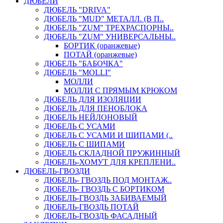
ДЮБЕЛИ
ДЮБЕЛЬ "DRIVA"
ДЮБЕЛЬ "MUD" МЕТАЛЛ. (В П..
ДЮБЕЛЬ "ZUM" ТРЕХРАСПОРНЫ..
ДЮБЕЛЬ "ZUM" УНИВЕРСАЛЬНЫ..
БОРТИК (оранжевые)
ПОТАЙ (оранжевые)
ДЮБЕЛЬ "БАБОЧКА"
ДЮБЕЛЬ "МOLLI"
МОЛЛИ
МОЛЛИ С ПРЯМЫМ КРЮКОМ
ДЮБЕЛЬ ДЛЯ ИЗОЛЯЦИИ
ДЮБЕЛЬ ДЛЯ ПЕНОБЛОКА
ДЮБЕЛЬ НЕЙЛОНОВЫЙ
ДЮБЕЛЬ С УСАМИ
ДЮБЕЛЬ С УСАМИ И ШИПАМИ (..
ДЮБЕЛЬ С ШИПАМИ
ДЮБЕЛЬ СКЛАДНОЙ ПРУЖИННЫЙ
ДЮБЕЛЬ-ХОМУТ ДЛЯ КРЕПЛЕНИ..
ДЮБЕЛЬ-ГВОЗДИ
ДЮБЕЛЬ- ГВОЗДЬ ПОД МОНТАЖ..
ДЮБЕЛЬ- ГВОЗДЬ С БОРТИКОМ
ДЮБЕЛЬ-ГВОЗДЬ ЗАБИВАЕМЫЙ
ДЮБЕЛЬ-ГВОЗДЬ ПОТАЙ
ДЮБЕЛЬ-ГВОЗДЬ ФАСАДНЫЙ