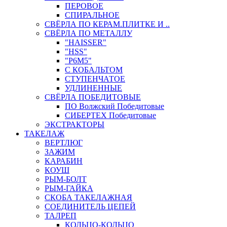
ПЕРОВОЕ
СПИРАЛЬНОЕ
СВЁРЛА ПО КЕРАМ.ПЛИТКЕ И ..
СВЁРЛА ПО МЕТАЛЛУ
"HAISSER"
"HSS"
"Р6М5"
С КОБАЛЬТОМ
СТУПЕНЧАТОЕ
УДЛИНЕННЫЕ
СВЁРЛА ПОБЕДИТОВЫЕ
ПО Волжский Победитовые
СИБЕРТЕХ Победитовые
ЭКСТРАКТОРЫ
ТАКЕЛАЖ
ВЕРТЛЮГ
ЗАЖИМ
КАРАБИН
КОУШ
РЫМ-БОЛТ
РЫМ-ГАЙКА
СКОБА ТАКЕЛАЖНАЯ
СОЕДИНИТЕЛЬ ЦЕПЕЙ
ТАЛРЕП
КОЛЬЦО-КОЛЬЦО