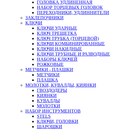
ГОЛОВКА УДЛИНЕННАЯ
НАБОР ТОРЦЕВЫХ ГОЛОВОК
ПЕРЕХОДНИКИ, УДЛИННИТЕЛИ
ЗАКЛЕПОЧНИКИ
КЛЮЧИ
КЛЮЧИ УДАРНЫЕ
КЛЮЧ ТРЕЩЕТКА
КЛЮЧ ТРУБКА (ТОРЦЕВОЙ)
КЛЮЧИ КОМБИНИРОВАННЫЕ
КЛЮЧИ НАКИДНЫЕ
КЛЮЧИ ТРУБНЫЕ И РАЗВОДНЫЕ
НАБОРЫ КЛЮЧЕЙ
РОЖКОВЫЕ
МЕТЧИКИ - ПЛАШКИ
МЕТЧИКИ
ПЛАШКА
МОЛОТКИ, КУВАЛДЫ, КИЯНКИ
ГВОЗДОДЕРЫ
КИЯНКИ
КУВАЛДЫ
МОЛОТКИ
НАБОР ИНСТРУМЕНТОВ
STELS
КЛЮЧИ, ГОЛОВКИ
ШАРОШКИ