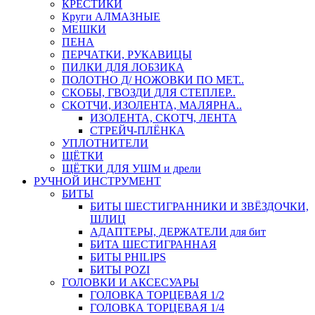
КРЕСТИКИ
Круги АЛМАЗНЫЕ
МЕШКИ
ПЕНА
ПЕРЧАТКИ, РУКАВИЦЫ
ПИЛКИ ДЛЯ ЛОБЗИКА
ПОЛОТНО Д/ НОЖОВКИ ПО МЕТ..
СКОБЫ, ГВОЗДИ ДЛЯ СТЕПЛЕР..
СКОТЧИ, ИЗОЛЕНТА, МАЛЯРНА..
ИЗОЛЕНТА, СКОТЧ, ЛЕНТА
СТРЕЙЧ-ПЛЁНКА
УПЛОТНИТЕЛИ
ЩЁТКИ
ЩЁТКИ ДЛЯ УШМ и дрели
РУЧНОЙ ИНСТРУМЕНТ
БИТЫ
БИТЫ ШЕСТИГРАННИКИ И ЗВЁЗДОЧКИ,
ШЛИЦ
АДАПТЕРЫ, ДЕРЖАТЕЛИ для бит
БИТА ШЕСТИГРАННАЯ
БИТЫ PHILIPS
БИТЫ POZI
ГОЛОВКИ И АКСЕСУАРЫ
ГОЛОВКА ТОРЦЕВАЯ 1/2
ГОЛОВКА ТОРЦЕВАЯ 1/4