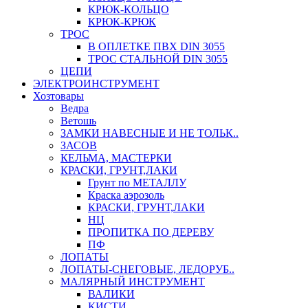
КРЮК-КОЛЬЦО
КРЮК-КРЮК
ТРОС
В ОПЛЕТКЕ ПВХ DIN 3055
ТРОС СТАЛЬНОЙ DIN 3055
ЦЕПИ
ЭЛЕКТРОИНСТРУМЕНТ
Хозтовары
Ведра
Ветошь
ЗАМКИ НАВЕСНЫЕ И НЕ ТОЛЬК..
ЗАСОВ
КЕЛЬМА, МАСТЕРКИ
КРАСКИ, ГРУНТ,ЛАКИ
Грунт по МЕТАЛЛУ
Краска аэрозоль
КРАСКИ, ГРУНТ,ЛАКИ
НЦ
ПРОПИТКА ПО ДЕРЕВУ
ПФ
ЛОПАТЫ
ЛОПАТЫ-СНЕГОВЫЕ, ЛЕДОРУБ..
МАЛЯРНЫЙ ИНСТРУМЕНТ
ВАЛИКИ
КИСТИ