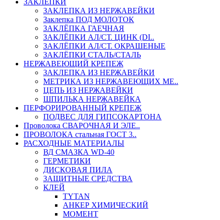
ЗАКЛЕПКИ
ЗАКЛЕПКА ИЗ НЕРЖАВЕЙКИ
Заклепка ПОД МОЛОТОК
ЗАКЛЁПКА ГАЕЧНАЯ
ЗАКЛЁПКИ АЛ/СТ. ЦИНК (DI..
ЗАКЛЁПКИ АЛ/СТ. ОКРАШЕНЫЕ
ЗАКЛЁПКИ СТАЛЬ/СТАЛЬ
НЕРЖАВЕЮЩИЙ КРЕПЕЖ
ЗАКЛЕПКА ИЗ НЕРЖАВЕЙКИ
МЕТРИКА ИЗ НЕРЖАВЕЮЩИХ МЕ..
ЦЕПЬ ИЗ НЕРЖАВЕЙКИ
ШПИЛЬКА НЕРЖАВЕЙКА
ПЕРФОРИРОВАННЫЙ КРЕПЕЖ
ПОДВЕС ДЛЯ ГИПСОКАРТОНА
Проволока СВАРОЧНАЯ И ЭЛЕ..
ПРОВОЛОКА стальная ГОСТ 3..
РАСХОДНЫЕ МАТЕРИАЛЫ
ВД СМАЗКА WD-40
ГЕРМЕТИКИ
ДИСКОВАЯ ПИЛА
ЗАЩИТНЫЕ СРЕДСТВА
КЛЕЙ
TYTAN
АНКЕР ХИМИЧЕСКИЙ
МОМЕНТ