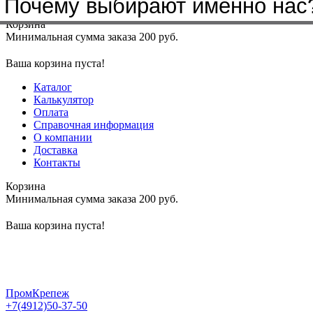
Почему выбирают именно нас
Меню
+7(4912)50-37-50
sbit@krep62.ru
Корзина
Минимальная сумма заказа 200 руб.
Ваша корзина пуста!
Каталог
Калькулятор
Оплата
Справочная информация
О компании
Доставка
Контакты
Корзина
Минимальная сумма заказа 200 руб.
Ваша корзина пуста!
ПромКрепеж
+7(4912)50-37-50