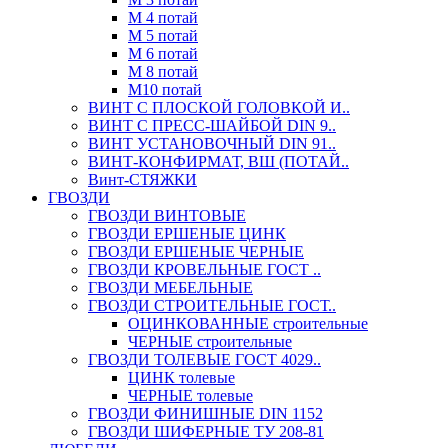
М 4 потай
М 5 потай
М 6 потай
М 8 потай
М10 потай
ВИНТ С ПЛОСКОЙ ГОЛОВКОЙ И..
ВИНТ С ПРЕСС-ШАЙБОЙ DIN 9..
ВИНТ УСТАНОВОЧНЫЙ DIN 91..
ВИНТ-КОНФИРМАТ, ВШ (ПОТАЙ..
Винт-СТЯЖКИ
ГВОЗДИ
ГВОЗДИ ВИНТОВЫЕ
ГВОЗДИ ЕРШЕНЫЕ ЦИНК
ГВОЗДИ ЕРШЕНЫЕ ЧЕРНЫЕ
ГВОЗДИ КРОВЕЛЬНЫЕ ГОСТ ..
ГВОЗДИ МЕБЕЛЬНЫЕ
ГВОЗДИ СТРОИТЕЛЬНЫЕ ГОСТ..
ОЦИНКОВАННЫЕ строительные
ЧЕРНЫЕ строительные
ГВОЗДИ ТОЛЕВЫЕ ГОСТ 4029..
ЦИНК толевые
ЧЕРНЫЕ толевые
ГВОЗДИ ФИНИШНЫЕ DIN 1152
ГВОЗДИ ШИФЕРНЫЕ ТУ 208-81