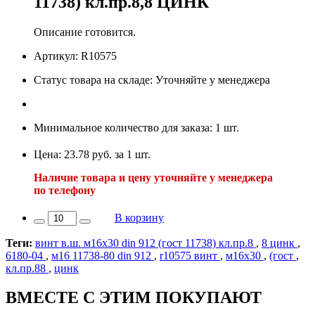
11738) кл.пр.8,8 ЦИНК
Описание готовится.
Артикул: R10575
Статус товара на складе: Уточняйте у менеджера
Минимальное количество для заказа: 1 шт.
Цена: 23.78 руб. за 1 шт.
Наличие товара и цену уточняйте у менеджера
по телефону
В корзину
Теги:
винт в.ш. м16х30 din 912 (гост 11738) кл.пр.8
,
8 цинк
,
6180-04
,
м16 11738-80 din 912
,
r10575 винт
,
м16х30
,
(гост
,
кл.пр.88
,
цинк
ВМЕСТЕ С ЭТИМ ПОКУПАЮТ