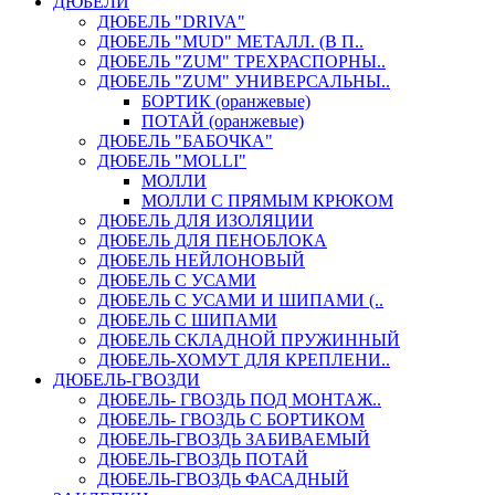
ДЮБЕЛИ
ДЮБЕЛЬ "DRIVA"
ДЮБЕЛЬ "MUD" МЕТАЛЛ. (В П..
ДЮБЕЛЬ "ZUM" ТРЕХРАСПОРНЫ..
ДЮБЕЛЬ "ZUM" УНИВЕРСАЛЬНЫ..
БОРТИК (оранжевые)
ПОТАЙ (оранжевые)
ДЮБЕЛЬ "БАБОЧКА"
ДЮБЕЛЬ "МOLLI"
МОЛЛИ
МОЛЛИ С ПРЯМЫМ КРЮКОМ
ДЮБЕЛЬ ДЛЯ ИЗОЛЯЦИИ
ДЮБЕЛЬ ДЛЯ ПЕНОБЛОКА
ДЮБЕЛЬ НЕЙЛОНОВЫЙ
ДЮБЕЛЬ С УСАМИ
ДЮБЕЛЬ С УСАМИ И ШИПАМИ (..
ДЮБЕЛЬ С ШИПАМИ
ДЮБЕЛЬ СКЛАДНОЙ ПРУЖИННЫЙ
ДЮБЕЛЬ-ХОМУТ ДЛЯ КРЕПЛЕНИ..
ДЮБЕЛЬ-ГВОЗДИ
ДЮБЕЛЬ- ГВОЗДЬ ПОД МОНТАЖ..
ДЮБЕЛЬ- ГВОЗДЬ С БОРТИКОМ
ДЮБЕЛЬ-ГВОЗДЬ ЗАБИВАЕМЫЙ
ДЮБЕЛЬ-ГВОЗДЬ ПОТАЙ
ДЮБЕЛЬ-ГВОЗДЬ ФАСАДНЫЙ