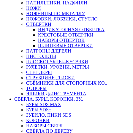
НАПИЛЬНИКИ, НАДФИЛИ
НОЖИ
НОЖНИЦЫ ПО МЕТАЛЛУ
НОЖОВКИ, ЛОБЗИКИ, СТУСЛО
ОТВЕРТКИ
ИНДИКАТОРНАЯ ОТВЕРТКА
КРЕСТОВЫЕ ОТВЕРТКИ
НАБОРЫ ОТВЕРТОК
ШЛИЦЕВЫЕ ОТВЕРТКИ
ПАТРОНЫ Д/ДРЕЛИ
ПИСТОЛЕТЫ
ПЛОСКОГУБЦЫ--КУСАЧКИ
РУЛЕТКИ, УРОВНИ, МЕТРЫ
СТЕПЛЕРЫ
СТРУБЦИНЫ, ТИСКИ
СЪЁМНИКИ ДЛЯ СТОПОРНЫХ КО..
ТОПОРЫ
ЯЩИКИ Д/ИНСТРУМЕНТА
СВЕРЛА, БУРЫ, КОРОНКИ, ЗУ..
БУРЫ SDS MAX
БУРЫ SDS+
ЗУБИЛО, ПИКИ SDS
КОРОНКИ
НАБОРЫ СВЕРЛ
СВЁРЛА ПО ДЕРЕВУ