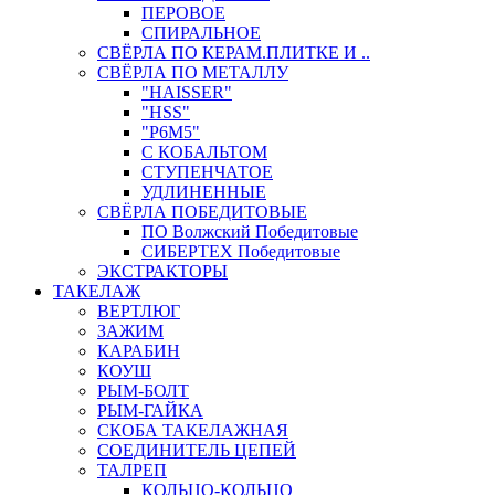
ПЕРОВОЕ
СПИРАЛЬНОЕ
СВЁРЛА ПО КЕРАМ.ПЛИТКЕ И ..
СВЁРЛА ПО МЕТАЛЛУ
"HAISSER"
"HSS"
"Р6М5"
С КОБАЛЬТОМ
СТУПЕНЧАТОЕ
УДЛИНЕННЫЕ
СВЁРЛА ПОБЕДИТОВЫЕ
ПО Волжский Победитовые
СИБЕРТЕХ Победитовые
ЭКСТРАКТОРЫ
ТАКЕЛАЖ
ВЕРТЛЮГ
ЗАЖИМ
КАРАБИН
КОУШ
РЫМ-БОЛТ
РЫМ-ГАЙКА
СКОБА ТАКЕЛАЖНАЯ
СОЕДИНИТЕЛЬ ЦЕПЕЙ
ТАЛРЕП
КОЛЬЦО-КОЛЬЦО