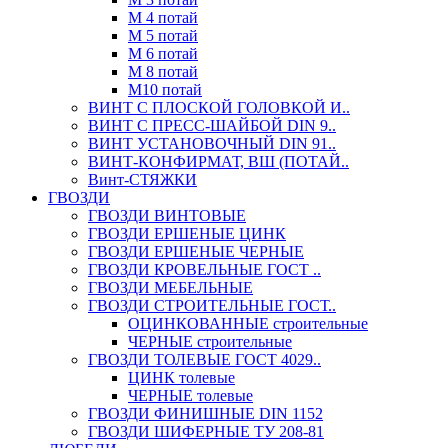
М 4 потай
М 5 потай
М 6 потай
М 8 потай
М10 потай
ВИНТ С ПЛОСКОЙ ГОЛОВКОЙ И..
ВИНТ С ПРЕСС-ШАЙБОЙ DIN 9..
ВИНТ УСТАНОВОЧНЫЙ DIN 91..
ВИНТ-КОНФИРМАТ, ВШ (ПОТАЙ..
Винт-СТЯЖКИ
ГВОЗДИ
ГВОЗДИ ВИНТОВЫЕ
ГВОЗДИ ЕРШЕНЫЕ ЦИНК
ГВОЗДИ ЕРШЕНЫЕ ЧЕРНЫЕ
ГВОЗДИ КРОВЕЛЬНЫЕ ГОСТ ..
ГВОЗДИ МЕБЕЛЬНЫЕ
ГВОЗДИ СТРОИТЕЛЬНЫЕ ГОСТ..
ОЦИНКОВАННЫЕ строительные
ЧЕРНЫЕ строительные
ГВОЗДИ ТОЛЕВЫЕ ГОСТ 4029..
ЦИНК толевые
ЧЕРНЫЕ толевые
ГВОЗДИ ФИНИШНЫЕ DIN 1152
ГВОЗДИ ШИФЕРНЫЕ ТУ 208-81