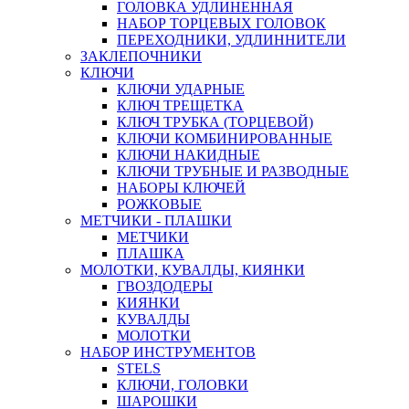
ГОЛОВКА УДЛИНЕННАЯ
НАБОР ТОРЦЕВЫХ ГОЛОВОК
ПЕРЕХОДНИКИ, УДЛИННИТЕЛИ
ЗАКЛЕПОЧНИКИ
КЛЮЧИ
КЛЮЧИ УДАРНЫЕ
КЛЮЧ ТРЕЩЕТКА
КЛЮЧ ТРУБКА (ТОРЦЕВОЙ)
КЛЮЧИ КОМБИНИРОВАННЫЕ
КЛЮЧИ НАКИДНЫЕ
КЛЮЧИ ТРУБНЫЕ И РАЗВОДНЫЕ
НАБОРЫ КЛЮЧЕЙ
РОЖКОВЫЕ
МЕТЧИКИ - ПЛАШКИ
МЕТЧИКИ
ПЛАШКА
МОЛОТКИ, КУВАЛДЫ, КИЯНКИ
ГВОЗДОДЕРЫ
КИЯНКИ
КУВАЛДЫ
МОЛОТКИ
НАБОР ИНСТРУМЕНТОВ
STELS
КЛЮЧИ, ГОЛОВКИ
ШАРОШКИ