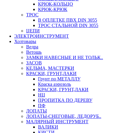
КРЮК-КОЛЬЦО
КРЮК-КРЮК
ТРОС
В ОПЛЕТКЕ ПВХ DIN 3055
ТРОС СТАЛЬНОЙ DIN 3055
ЦЕПИ
ЭЛЕКТРОИНСТРУМЕНТ
Хозтовары
Ведра
Ветошь
ЗАМКИ НАВЕСНЫЕ И НЕ ТОЛЬК..
ЗАСОВ
КЕЛЬМА, МАСТЕРКИ
КРАСКИ, ГРУНТ,ЛАКИ
Грунт по МЕТАЛЛУ
Краска аэрозоль
КРАСКИ, ГРУНТ,ЛАКИ
НЦ
ПРОПИТКА ПО ДЕРЕВУ
ПФ
ЛОПАТЫ
ЛОПАТЫ-СНЕГОВЫЕ, ЛЕДОРУБ..
МАЛЯРНЫЙ ИНСТРУМЕНТ
ВАЛИКИ
КИСТИ