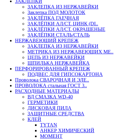
ЗАКЛЕПКИ
ЗАКЛЕПКА ИЗ НЕРЖАВЕЙКИ
Заклепка ПОД МОЛОТОК
ЗАКЛЁПКА ГАЕЧНАЯ
ЗАКЛЁПКИ АЛ/СТ. ЦИНК (DI..
ЗАКЛЁПКИ АЛ/СТ. ОКРАШЕНЫЕ
ЗАКЛЁПКИ СТАЛЬ/СТАЛЬ
НЕРЖАВЕЮЩИЙ КРЕПЕЖ
ЗАКЛЕПКА ИЗ НЕРЖАВЕЙКИ
МЕТРИКА ИЗ НЕРЖАВЕЮЩИХ МЕ..
ЦЕПЬ ИЗ НЕРЖАВЕЙКИ
ШПИЛЬКА НЕРЖАВЕЙКА
ПЕРФОРИРОВАННЫЙ КРЕПЕЖ
ПОДВЕС ДЛЯ ГИПСОКАРТОНА
Проволока СВАРОЧНАЯ И ЭЛЕ..
ПРОВОЛОКА стальная ГОСТ 3..
РАСХОДНЫЕ МАТЕРИАЛЫ
ВД СМАЗКА WD-40
ГЕРМЕТИКИ
ДИСКОВАЯ ПИЛА
ЗАЩИТНЫЕ СРЕДСТВА
КЛЕЙ
TYTAN
АНКЕР ХИМИЧЕСКИЙ
МОМЕНТ