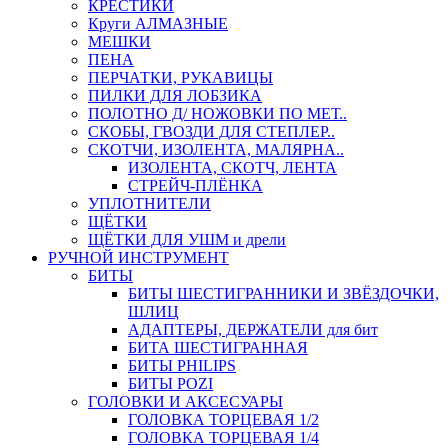
КРЕСТИКИ
Круги АЛМАЗНЫЕ
МЕШКИ
ПЕНА
ПЕРЧАТКИ, РУКАВИЦЫ
ПИЛКИ ДЛЯ ЛОБЗИКА
ПОЛОТНО Д/ НОЖОВКИ ПО МЕТ..
СКОБЫ, ГВОЗДИ ДЛЯ СТЕПЛЕР..
СКОТЧИ, ИЗОЛЕНТА, МАЛЯРНА..
ИЗОЛЕНТА, СКОТЧ, ЛЕНТА
СТРЕЙЧ-ПЛЁНКА
УПЛОТНИТЕЛИ
ЩЁТКИ
ЩЁТКИ ДЛЯ УШМ и дрели
РУЧНОЙ ИНСТРУМЕНТ
БИТЫ
БИТЫ ШЕСТИГРАННИКИ И ЗВЁЗДОЧКИ,
ШЛИЦ
АДАПТЕРЫ, ДЕРЖАТЕЛИ для бит
БИТА ШЕСТИГРАННАЯ
БИТЫ PHILIPS
БИТЫ POZI
ГОЛОВКИ И АКСЕСУАРЫ
ГОЛОВКА ТОРЦЕВАЯ 1/2
ГОЛОВКА ТОРЦЕВАЯ 1/4