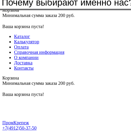
Почему выбирают именно нас
Меню
+7(4912)50-37-50
sbit@krep62.ru
Корзина
Минимальная сумма заказа 200 руб.
Ваша корзина пуста!
Каталог
Калькулятор
Оплата
Справочная информация
О компании
Доставка
Контакты
Корзина
Минимальная сумма заказа 200 руб.
Ваша корзина пуста!
ПромКрепеж
+7(4912)50-37-50