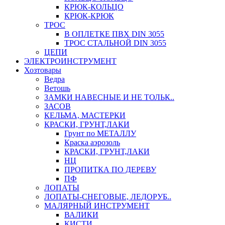
КРЮК-КОЛЬЦО
КРЮК-КРЮК
ТРОС
В ОПЛЕТКЕ ПВХ DIN 3055
ТРОС СТАЛЬНОЙ DIN 3055
ЦЕПИ
ЭЛЕКТРОИНСТРУМЕНТ
Хозтовары
Ведра
Ветошь
ЗАМКИ НАВЕСНЫЕ И НЕ ТОЛЬК..
ЗАСОВ
КЕЛЬМА, МАСТЕРКИ
КРАСКИ, ГРУНТ,ЛАКИ
Грунт по МЕТАЛЛУ
Краска аэрозоль
КРАСКИ, ГРУНТ,ЛАКИ
НЦ
ПРОПИТКА ПО ДЕРЕВУ
ПФ
ЛОПАТЫ
ЛОПАТЫ-СНЕГОВЫЕ, ЛЕДОРУБ..
МАЛЯРНЫЙ ИНСТРУМЕНТ
ВАЛИКИ
КИСТИ