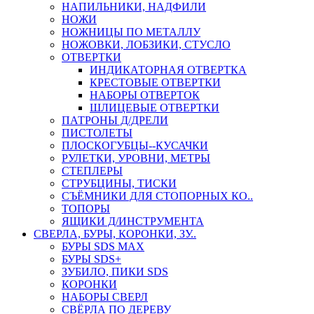
НАПИЛЬНИКИ, НАДФИЛИ
НОЖИ
НОЖНИЦЫ ПО МЕТАЛЛУ
НОЖОВКИ, ЛОБЗИКИ, СТУСЛО
ОТВЕРТКИ
ИНДИКАТОРНАЯ ОТВЕРТКА
КРЕСТОВЫЕ ОТВЕРТКИ
НАБОРЫ ОТВЕРТОК
ШЛИЦЕВЫЕ ОТВЕРТКИ
ПАТРОНЫ Д/ДРЕЛИ
ПИСТОЛЕТЫ
ПЛОСКОГУБЦЫ--КУСАЧКИ
РУЛЕТКИ, УРОВНИ, МЕТРЫ
СТЕПЛЕРЫ
СТРУБЦИНЫ, ТИСКИ
СЪЁМНИКИ ДЛЯ СТОПОРНЫХ КО..
ТОПОРЫ
ЯЩИКИ Д/ИНСТРУМЕНТА
СВЕРЛА, БУРЫ, КОРОНКИ, ЗУ..
БУРЫ SDS MAX
БУРЫ SDS+
ЗУБИЛО, ПИКИ SDS
КОРОНКИ
НАБОРЫ СВЕРЛ
СВЁРЛА ПО ДЕРЕВУ