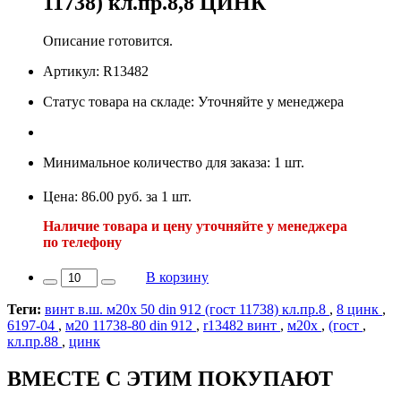
11738) кл.пр.8,8 ЦИНК
Описание готовится.
Артикул: R13482
Статус товара на складе: Уточняйте у менеджера
Минимальное количество для заказа: 1 шт.
Цена: 86.00 руб. за 1 шт.
Наличие товара и цену уточняйте у менеджера
по телефону
В корзину
Теги:
винт в.ш. м20х 50 din 912 (гост 11738) кл.пр.8
,
8 цинк
,
6197-04
,
м20 11738-80 din 912
,
r13482 винт
,
м20х
,
(гост
,
кл.пр.88
,
цинк
ВМЕСТЕ С ЭТИМ ПОКУПАЮТ