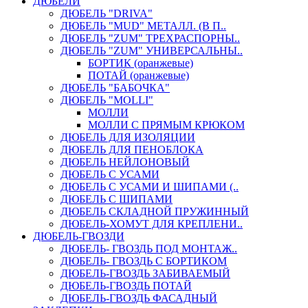
ДЮБЕЛИ
ДЮБЕЛЬ "DRIVA"
ДЮБЕЛЬ "MUD" МЕТАЛЛ. (В П..
ДЮБЕЛЬ "ZUM" ТРЕХРАСПОРНЫ..
ДЮБЕЛЬ "ZUM" УНИВЕРСАЛЬНЫ..
БОРТИК (оранжевые)
ПОТАЙ (оранжевые)
ДЮБЕЛЬ "БАБОЧКА"
ДЮБЕЛЬ "МOLLI"
МОЛЛИ
МОЛЛИ С ПРЯМЫМ КРЮКОМ
ДЮБЕЛЬ ДЛЯ ИЗОЛЯЦИИ
ДЮБЕЛЬ ДЛЯ ПЕНОБЛОКА
ДЮБЕЛЬ НЕЙЛОНОВЫЙ
ДЮБЕЛЬ С УСАМИ
ДЮБЕЛЬ С УСАМИ И ШИПАМИ (..
ДЮБЕЛЬ С ШИПАМИ
ДЮБЕЛЬ СКЛАДНОЙ ПРУЖИННЫЙ
ДЮБЕЛЬ-ХОМУТ ДЛЯ КРЕПЛЕНИ..
ДЮБЕЛЬ-ГВОЗДИ
ДЮБЕЛЬ- ГВОЗДЬ ПОД МОНТАЖ..
ДЮБЕЛЬ- ГВОЗДЬ С БОРТИКОМ
ДЮБЕЛЬ-ГВОЗДЬ ЗАБИВАЕМЫЙ
ДЮБЕЛЬ-ГВОЗДЬ ПОТАЙ
ДЮБЕЛЬ-ГВОЗДЬ ФАСАДНЫЙ