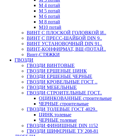
М 4 потай
М 5 потай
М 6 потай
М 8 потай
М10 потай
ВИНТ С ПЛОСКОЙ ГОЛОВКОЙ И..
ВИНТ С ПРЕСС-ШАЙБОЙ DIN 9..
ВИНТ УСТАНОВОЧНЫЙ DIN 91..
ВИНТ-КОНФИРМАТ, ВШ (ПОТАЙ..
Винт-СТЯЖКИ
ГВОЗДИ
ГВОЗДИ ВИНТОВЫЕ
ГВОЗДИ ЕРШЕНЫЕ ЦИНК
ГВОЗДИ ЕРШЕНЫЕ ЧЕРНЫЕ
ГВОЗДИ КРОВЕЛЬНЫЕ ГОСТ ..
ГВОЗДИ МЕБЕЛЬНЫЕ
ГВОЗДИ СТРОИТЕЛЬНЫЕ ГОСТ..
ОЦИНКОВАННЫЕ строительные
ЧЕРНЫЕ строительные
ГВОЗДИ ТОЛЕВЫЕ ГОСТ 4029..
ЦИНК толевые
ЧЕРНЫЕ толевые
ГВОЗДИ ФИНИШНЫЕ DIN 1152
ГВОЗДИ ШИФЕРНЫЕ ТУ 208-81