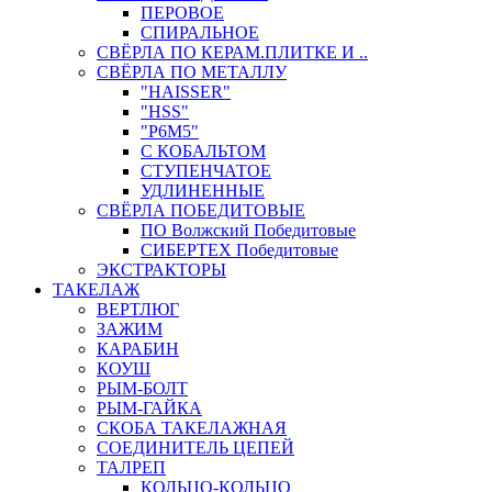
ПЕРОВОЕ
СПИРАЛЬНОЕ
СВЁРЛА ПО КЕРАМ.ПЛИТКЕ И ..
СВЁРЛА ПО МЕТАЛЛУ
"HAISSER"
"HSS"
"Р6М5"
С КОБАЛЬТОМ
СТУПЕНЧАТОЕ
УДЛИНЕННЫЕ
СВЁРЛА ПОБЕДИТОВЫЕ
ПО Волжский Победитовые
СИБЕРТЕХ Победитовые
ЭКСТРАКТОРЫ
ТАКЕЛАЖ
ВЕРТЛЮГ
ЗАЖИМ
КАРАБИН
КОУШ
РЫМ-БОЛТ
РЫМ-ГАЙКА
СКОБА ТАКЕЛАЖНАЯ
СОЕДИНИТЕЛЬ ЦЕПЕЙ
ТАЛРЕП
КОЛЬЦО-КОЛЬЦО