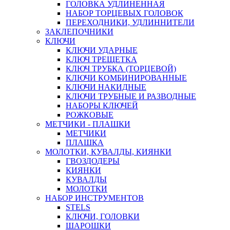
ГОЛОВКА УДЛИНЕННАЯ
НАБОР ТОРЦЕВЫХ ГОЛОВОК
ПЕРЕХОДНИКИ, УДЛИННИТЕЛИ
ЗАКЛЕПОЧНИКИ
КЛЮЧИ
КЛЮЧИ УДАРНЫЕ
КЛЮЧ ТРЕЩЕТКА
КЛЮЧ ТРУБКА (ТОРЦЕВОЙ)
КЛЮЧИ КОМБИНИРОВАННЫЕ
КЛЮЧИ НАКИДНЫЕ
КЛЮЧИ ТРУБНЫЕ И РАЗВОДНЫЕ
НАБОРЫ КЛЮЧЕЙ
РОЖКОВЫЕ
МЕТЧИКИ - ПЛАШКИ
МЕТЧИКИ
ПЛАШКА
МОЛОТКИ, КУВАЛДЫ, КИЯНКИ
ГВОЗДОДЕРЫ
КИЯНКИ
КУВАЛДЫ
МОЛОТКИ
НАБОР ИНСТРУМЕНТОВ
STELS
КЛЮЧИ, ГОЛОВКИ
ШАРОШКИ