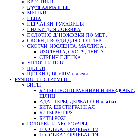
КРЕСТИКИ
Круги АЛМАЗНЫЕ
МЕШКИ
ПЕНА
ПЕРЧАТКИ, РУКАВИЦЫ
ПИЛКИ ДЛЯ ЛОБЗИКА
ПОЛОТНО Д/ НОЖОВКИ ПО МЕТ..
СКОБЫ, ГВОЗДИ ДЛЯ СТЕПЛЕР..
СКОТЧИ, ИЗОЛЕНТА, МАЛЯРНА..
ИЗОЛЕНТА, СКОТЧ, ЛЕНТА
СТРЕЙЧ-ПЛЁНКА
УПЛОТНИТЕЛИ
ЩЁТКИ
ЩЁТКИ ДЛЯ УШМ и дрели
РУЧНОЙ ИНСТРУМЕНТ
БИТЫ
БИТЫ ШЕСТИГРАННИКИ И ЗВЁЗДОЧКИ,
ШЛИЦ
АДАПТЕРЫ, ДЕРЖАТЕЛИ для бит
БИТА ШЕСТИГРАННАЯ
БИТЫ PHILIPS
БИТЫ POZI
ГОЛОВКИ И АКСЕСУАРЫ
ГОЛОВКА ТОРЦЕВАЯ 1/2
ГОЛОВКА ТОРЦЕВАЯ 1/4