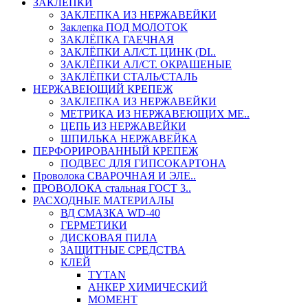
ЗАКЛЕПКИ
ЗАКЛЕПКА ИЗ НЕРЖАВЕЙКИ
Заклепка ПОД МОЛОТОК
ЗАКЛЁПКА ГАЕЧНАЯ
ЗАКЛЁПКИ АЛ/СТ. ЦИНК (DI..
ЗАКЛЁПКИ АЛ/СТ. ОКРАШЕНЫЕ
ЗАКЛЁПКИ СТАЛЬ/СТАЛЬ
НЕРЖАВЕЮЩИЙ КРЕПЕЖ
ЗАКЛЕПКА ИЗ НЕРЖАВЕЙКИ
МЕТРИКА ИЗ НЕРЖАВЕЮЩИХ МЕ..
ЦЕПЬ ИЗ НЕРЖАВЕЙКИ
ШПИЛЬКА НЕРЖАВЕЙКА
ПЕРФОРИРОВАННЫЙ КРЕПЕЖ
ПОДВЕС ДЛЯ ГИПСОКАРТОНА
Проволока СВАРОЧНАЯ И ЭЛЕ..
ПРОВОЛОКА стальная ГОСТ 3..
РАСХОДНЫЕ МАТЕРИАЛЫ
ВД СМАЗКА WD-40
ГЕРМЕТИКИ
ДИСКОВАЯ ПИЛА
ЗАЩИТНЫЕ СРЕДСТВА
КЛЕЙ
TYTAN
АНКЕР ХИМИЧЕСКИЙ
МОМЕНТ