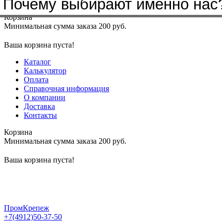
Почему выбирают именно нас
Меню
+7(4912)50-37-50
sbit@krep62.ru
Корзина
Минимальная сумма заказа 200 руб.
Ваша корзина пуста!
Каталог
Калькулятор
Оплата
Справочная информация
О компании
Доставка
Контакты
Корзина
Минимальная сумма заказа 200 руб.
Ваша корзина пуста!
ПромКрепеж
+7(4912)50-37-50