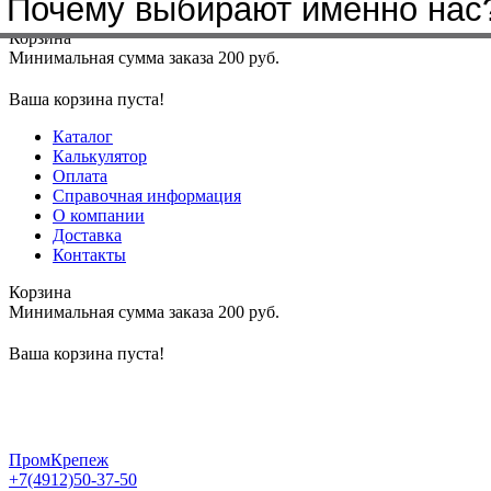
Почему выбирают именно нас
Меню
+7(4912)50-37-50
sbit@krep62.ru
Корзина
Минимальная сумма заказа 200 руб.
Ваша корзина пуста!
Каталог
Калькулятор
Оплата
Справочная информация
О компании
Доставка
Контакты
Корзина
Минимальная сумма заказа 200 руб.
Ваша корзина пуста!
ПромКрепеж
+7(4912)50-37-50