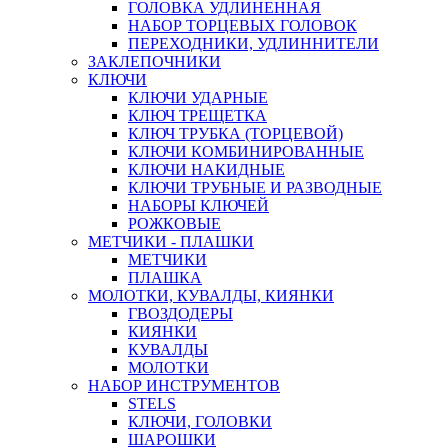
ГОЛОВКА УДЛИНЕННАЯ
НАБОР ТОРЦЕВЫХ ГОЛОВОК
ПЕРЕХОДНИКИ, УДЛИННИТЕЛИ
ЗАКЛЕПОЧНИКИ
КЛЮЧИ
КЛЮЧИ УДАРНЫЕ
КЛЮЧ ТРЕЩЕТКА
КЛЮЧ ТРУБКА (ТОРЦЕВОЙ)
КЛЮЧИ КОМБИНИРОВАННЫЕ
КЛЮЧИ НАКИДНЫЕ
КЛЮЧИ ТРУБНЫЕ И РАЗВОДНЫЕ
НАБОРЫ КЛЮЧЕЙ
РОЖКОВЫЕ
МЕТЧИКИ - ПЛАШКИ
МЕТЧИКИ
ПЛАШКА
МОЛОТКИ, КУВАЛДЫ, КИЯНКИ
ГВОЗДОДЕРЫ
КИЯНКИ
КУВАЛДЫ
МОЛОТКИ
НАБОР ИНСТРУМЕНТОВ
STELS
КЛЮЧИ, ГОЛОВКИ
ШАРОШКИ