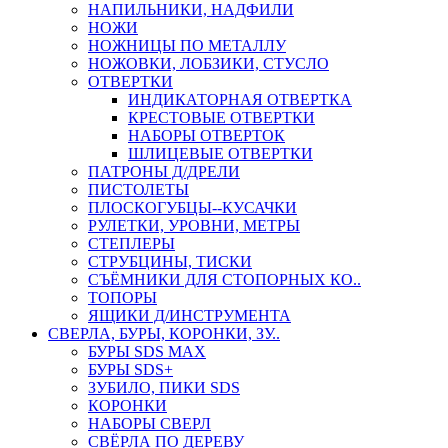
НАПИЛЬНИКИ, НАДФИЛИ
НОЖИ
НОЖНИЦЫ ПО МЕТАЛЛУ
НОЖОВКИ, ЛОБЗИКИ, СТУСЛО
ОТВЕРТКИ
ИНДИКАТОРНАЯ ОТВЕРТКА
КРЕСТОВЫЕ ОТВЕРТКИ
НАБОРЫ ОТВЕРТОК
ШЛИЦЕВЫЕ ОТВЕРТКИ
ПАТРОНЫ Д/ДРЕЛИ
ПИСТОЛЕТЫ
ПЛОСКОГУБЦЫ--КУСАЧКИ
РУЛЕТКИ, УРОВНИ, МЕТРЫ
СТЕПЛЕРЫ
СТРУБЦИНЫ, ТИСКИ
СЪЁМНИКИ ДЛЯ СТОПОРНЫХ КО..
ТОПОРЫ
ЯЩИКИ Д/ИНСТРУМЕНТА
СВЕРЛА, БУРЫ, КОРОНКИ, ЗУ..
БУРЫ SDS MAX
БУРЫ SDS+
ЗУБИЛО, ПИКИ SDS
КОРОНКИ
НАБОРЫ СВЕРЛ
СВЁРЛА ПО ДЕРЕВУ