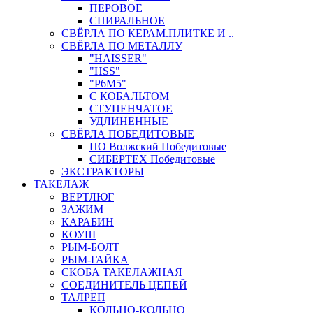
ПЕРОВОЕ
СПИРАЛЬНОЕ
СВЁРЛА ПО КЕРАМ.ПЛИТКЕ И ..
СВЁРЛА ПО МЕТАЛЛУ
"HAISSER"
"HSS"
"Р6М5"
С КОБАЛЬТОМ
СТУПЕНЧАТОЕ
УДЛИНЕННЫЕ
СВЁРЛА ПОБЕДИТОВЫЕ
ПО Волжский Победитовые
СИБЕРТЕХ Победитовые
ЭКСТРАКТОРЫ
ТАКЕЛАЖ
ВЕРТЛЮГ
ЗАЖИМ
КАРАБИН
КОУШ
РЫМ-БОЛТ
РЫМ-ГАЙКА
СКОБА ТАКЕЛАЖНАЯ
СОЕДИНИТЕЛЬ ЦЕПЕЙ
ТАЛРЕП
КОЛЬЦО-КОЛЬЦО