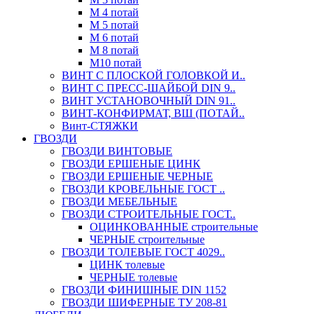
М 4 потай
М 5 потай
М 6 потай
М 8 потай
М10 потай
ВИНТ С ПЛОСКОЙ ГОЛОВКОЙ И..
ВИНТ С ПРЕСС-ШАЙБОЙ DIN 9..
ВИНТ УСТАНОВОЧНЫЙ DIN 91..
ВИНТ-КОНФИРМАТ, ВШ (ПОТАЙ..
Винт-СТЯЖКИ
ГВОЗДИ
ГВОЗДИ ВИНТОВЫЕ
ГВОЗДИ ЕРШЕНЫЕ ЦИНК
ГВОЗДИ ЕРШЕНЫЕ ЧЕРНЫЕ
ГВОЗДИ КРОВЕЛЬНЫЕ ГОСТ ..
ГВОЗДИ МЕБЕЛЬНЫЕ
ГВОЗДИ СТРОИТЕЛЬНЫЕ ГОСТ..
ОЦИНКОВАННЫЕ строительные
ЧЕРНЫЕ строительные
ГВОЗДИ ТОЛЕВЫЕ ГОСТ 4029..
ЦИНК толевые
ЧЕРНЫЕ толевые
ГВОЗДИ ФИНИШНЫЕ DIN 1152
ГВОЗДИ ШИФЕРНЫЕ ТУ 208-81