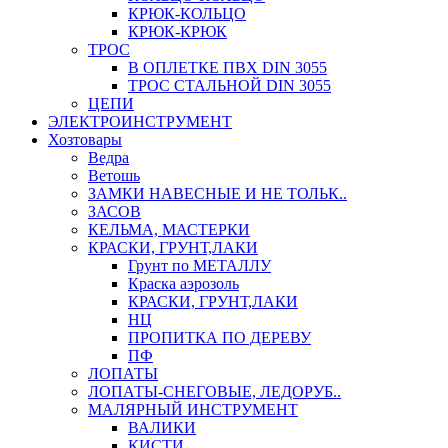
КРЮК-КОЛЬЦО
КРЮК-КРЮК
ТРОС
В ОПЛЕТКЕ ПВХ DIN 3055
ТРОС СТАЛЬНОЙ DIN 3055
ЦЕПИ
ЭЛЕКТРОИНСТРУМЕНТ
Хозтовары
Ведра
Ветошь
ЗАМКИ НАВЕСНЫЕ И НЕ ТОЛЬК..
ЗАСОВ
КЕЛЬМА, МАСТЕРКИ
КРАСКИ, ГРУНТ,ЛАКИ
Грунт по МЕТАЛЛУ
Краска аэрозоль
КРАСКИ, ГРУНТ,ЛАКИ
НЦ
ПРОПИТКА ПО ДЕРЕВУ
ПФ
ЛОПАТЫ
ЛОПАТЫ-СНЕГОВЫЕ, ЛЕДОРУБ..
МАЛЯРНЫЙ ИНСТРУМЕНТ
ВАЛИКИ
КИСТИ