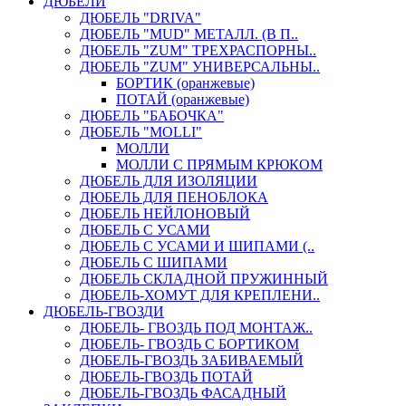
ДЮБЕЛИ
ДЮБЕЛЬ "DRIVA"
ДЮБЕЛЬ "MUD" МЕТАЛЛ. (В П..
ДЮБЕЛЬ "ZUM" ТРЕХРАСПОРНЫ..
ДЮБЕЛЬ "ZUM" УНИВЕРСАЛЬНЫ..
БОРТИК (оранжевые)
ПОТАЙ (оранжевые)
ДЮБЕЛЬ "БАБОЧКА"
ДЮБЕЛЬ "МOLLI"
МОЛЛИ
МОЛЛИ С ПРЯМЫМ КРЮКОМ
ДЮБЕЛЬ ДЛЯ ИЗОЛЯЦИИ
ДЮБЕЛЬ ДЛЯ ПЕНОБЛОКА
ДЮБЕЛЬ НЕЙЛОНОВЫЙ
ДЮБЕЛЬ С УСАМИ
ДЮБЕЛЬ С УСАМИ И ШИПАМИ (..
ДЮБЕЛЬ С ШИПАМИ
ДЮБЕЛЬ СКЛАДНОЙ ПРУЖИННЫЙ
ДЮБЕЛЬ-ХОМУТ ДЛЯ КРЕПЛЕНИ..
ДЮБЕЛЬ-ГВОЗДИ
ДЮБЕЛЬ- ГВОЗДЬ ПОД МОНТАЖ..
ДЮБЕЛЬ- ГВОЗДЬ С БОРТИКОМ
ДЮБЕЛЬ-ГВОЗДЬ ЗАБИВАЕМЫЙ
ДЮБЕЛЬ-ГВОЗДЬ ПОТАЙ
ДЮБЕЛЬ-ГВОЗДЬ ФАСАДНЫЙ