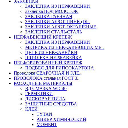
ЗАКЛЕПКИ
ЗАКЛЕПКА ИЗ НЕРЖАВЕЙКИ
Заклепка ПОД МОЛОТОК
ЗАКЛЁПКА ГАЕЧНАЯ
ЗАКЛЁПКИ АЛ/СТ. ЦИНК (DI..
ЗАКЛЁПКИ АЛ/СТ. ОКРАШЕНЫЕ
ЗАКЛЁПКИ СТАЛЬ/СТАЛЬ
НЕРЖАВЕЮЩИЙ КРЕПЕЖ
ЗАКЛЕПКА ИЗ НЕРЖАВЕЙКИ
МЕТРИКА ИЗ НЕРЖАВЕЮЩИХ МЕ..
ЦЕПЬ ИЗ НЕРЖАВЕЙКИ
ШПИЛЬКА НЕРЖАВЕЙКА
ПЕРФОРИРОВАННЫЙ КРЕПЕЖ
ПОДВЕС ДЛЯ ГИПСОКАРТОНА
Проволока СВАРОЧНАЯ И ЭЛЕ..
ПРОВОЛОКА стальная ГОСТ 3..
РАСХОДНЫЕ МАТЕРИАЛЫ
ВД СМАЗКА WD-40
ГЕРМЕТИКИ
ДИСКОВАЯ ПИЛА
ЗАЩИТНЫЕ СРЕДСТВА
КЛЕЙ
TYTAN
АНКЕР ХИМИЧЕСКИЙ
МОМЕНТ