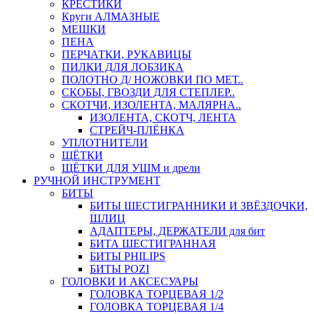
КРЕСТИКИ
Круги АЛМАЗНЫЕ
МЕШКИ
ПЕНА
ПЕРЧАТКИ, РУКАВИЦЫ
ПИЛКИ ДЛЯ ЛОБЗИКА
ПОЛОТНО Д/ НОЖОВКИ ПО МЕТ..
СКОБЫ, ГВОЗДИ ДЛЯ СТЕПЛЕР..
СКОТЧИ, ИЗОЛЕНТА, МАЛЯРНА..
ИЗОЛЕНТА, СКОТЧ, ЛЕНТА
СТРЕЙЧ-ПЛЁНКА
УПЛОТНИТЕЛИ
ЩЁТКИ
ЩЁТКИ ДЛЯ УШМ и дрели
РУЧНОЙ ИНСТРУМЕНТ
БИТЫ
БИТЫ ШЕСТИГРАННИКИ И ЗВЁЗДОЧКИ,
ШЛИЦ
АДАПТЕРЫ, ДЕРЖАТЕЛИ для бит
БИТА ШЕСТИГРАННАЯ
БИТЫ PHILIPS
БИТЫ POZI
ГОЛОВКИ И АКСЕСУАРЫ
ГОЛОВКА ТОРЦЕВАЯ 1/2
ГОЛОВКА ТОРЦЕВАЯ 1/4