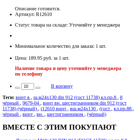
Описание готовится.
Артикул: R12610
Статус товара на складе: Уточняйте у менеджера
Минимальное количество для заказа: 1 шт.
Цена: 189.95 руб. за 1 шт.
Наличие товара и цену уточняйте у менеджера
по телефону
В корзину
Теги:
винт в
,
ш.м24х130 din 912 (гост 11738) кл.пр.8
,
8
чёрный
,
9679-04
,
винт вн. шестигранником din 912 (гост
11738) (чёрный)
,
r12610 винт
,
вш.м24х130
,
(гост
,
кл.пр.88
,
чёрный
,
винт
,
вн.
,
шестигранником
,
(чёрный)
ВМЕСТЕ С ЭТИМ ПОКУПАЮТ