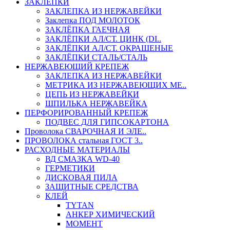
ЗАКЛЕПКИ
ЗАКЛЕПКА ИЗ НЕРЖАВЕЙКИ
Заклепка ПОД МОЛОТОК
ЗАКЛЁПКА ГАЕЧНАЯ
ЗАКЛЁПКИ АЛ/СТ. ЦИНК (DI..
ЗАКЛЁПКИ АЛ/СТ. ОКРАШЕНЫЕ
ЗАКЛЁПКИ СТАЛЬ/СТАЛЬ
НЕРЖАВЕЮЩИЙ КРЕПЕЖ
ЗАКЛЕПКА ИЗ НЕРЖАВЕЙКИ
МЕТРИКА ИЗ НЕРЖАВЕЮЩИХ МЕ..
ЦЕПЬ ИЗ НЕРЖАВЕЙКИ
ШПИЛЬКА НЕРЖАВЕЙКА
ПЕРФОРИРОВАННЫЙ КРЕПЕЖ
ПОДВЕС ДЛЯ ГИПСОКАРТОНА
Проволока СВАРОЧНАЯ И ЭЛЕ..
ПРОВОЛОКА стальная ГОСТ 3..
РАСХОДНЫЕ МАТЕРИАЛЫ
ВД СМАЗКА WD-40
ГЕРМЕТИКИ
ДИСКОВАЯ ПИЛА
ЗАЩИТНЫЕ СРЕДСТВА
КЛЕЙ
TYTAN
АНКЕР ХИМИЧЕСКИЙ
МОМЕНТ