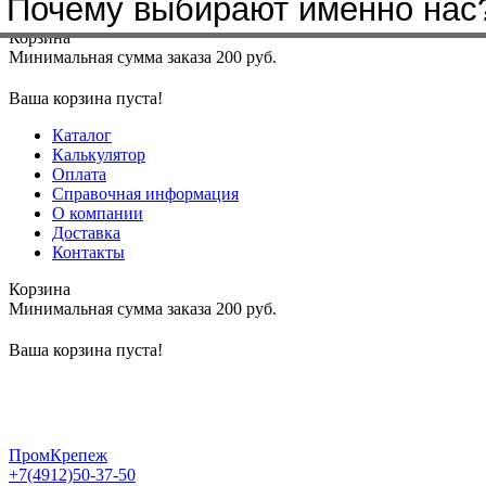
Почему выбирают именно нас
Меню
+7(4912)50-37-50
sbit@krep62.ru
Корзина
Минимальная сумма заказа 200 руб.
Ваша корзина пуста!
Каталог
Калькулятор
Оплата
Справочная информация
О компании
Доставка
Контакты
Корзина
Минимальная сумма заказа 200 руб.
Ваша корзина пуста!
ПромКрепеж
+7(4912)50-37-50