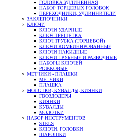
ГОЛОВКА УДЛИНЕННАЯ
НАБОР ТОРЦЕВЫХ ГОЛОВОК
ПЕРЕХОДНИКИ, УДЛИННИТЕЛИ
ЗАКЛЕПОЧНИКИ
КЛЮЧИ
КЛЮЧИ УДАРНЫЕ
КЛЮЧ ТРЕЩЕТКА
КЛЮЧ ТРУБКА (ТОРЦЕВОЙ)
КЛЮЧИ КОМБИНИРОВАННЫЕ
КЛЮЧИ НАКИДНЫЕ
КЛЮЧИ ТРУБНЫЕ И РАЗВОДНЫЕ
НАБОРЫ КЛЮЧЕЙ
РОЖКОВЫЕ
МЕТЧИКИ - ПЛАШКИ
МЕТЧИКИ
ПЛАШКА
МОЛОТКИ, КУВАЛДЫ, КИЯНКИ
ГВОЗДОДЕРЫ
КИЯНКИ
КУВАЛДЫ
МОЛОТКИ
НАБОР ИНСТРУМЕНТОВ
STELS
КЛЮЧИ, ГОЛОВКИ
ШАРОШКИ