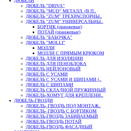
ДЮБЕЛИ
ДЮБЕЛЬ "DRIVA"
ДЮБЕЛЬ "MUD" МЕТАЛЛ. (В П..
ДЮБЕЛЬ "ZUM" ТРЕХРАСПОРНЫ..
ДЮБЕЛЬ "ZUM" УНИВЕРСАЛЬНЫ..
БОРТИК (оранжевые)
ПОТАЙ (оранжевые)
ДЮБЕЛЬ "БАБОЧКА"
ДЮБЕЛЬ "МOLLI"
МОЛЛИ
МОЛЛИ С ПРЯМЫМ КРЮКОМ
ДЮБЕЛЬ ДЛЯ ИЗОЛЯЦИИ
ДЮБЕЛЬ ДЛЯ ПЕНОБЛОКА
ДЮБЕЛЬ НЕЙЛОНОВЫЙ
ДЮБЕЛЬ С УСАМИ
ДЮБЕЛЬ С УСАМИ И ШИПАМИ (..
ДЮБЕЛЬ С ШИПАМИ
ДЮБЕЛЬ СКЛАДНОЙ ПРУЖИННЫЙ
ДЮБЕЛЬ-ХОМУТ ДЛЯ КРЕПЛЕНИ..
ДЮБЕЛЬ-ГВОЗДИ
ДЮБЕЛЬ- ГВОЗДЬ ПОД МОНТАЖ..
ДЮБЕЛЬ- ГВОЗДЬ С БОРТИКОМ
ДЮБЕЛЬ-ГВОЗДЬ ЗАБИВАЕМЫЙ
ДЮБЕЛЬ-ГВОЗДЬ ПОТАЙ
ДЮБЕЛЬ-ГВОЗДЬ ФАСАДНЫЙ