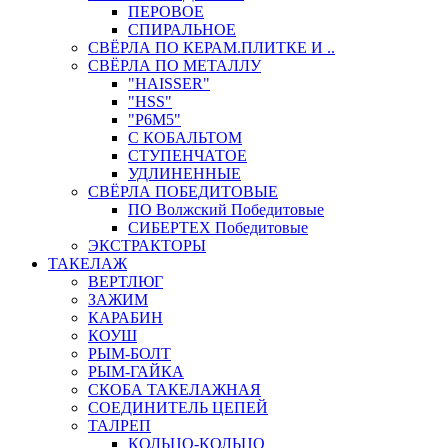
ПЕРОВОЕ
СПИРАЛЬНОЕ
СВЁРЛА ПО КЕРАМ.ПЛИТКЕ И ..
СВЁРЛА ПО МЕТАЛЛУ
"HAISSER"
"HSS"
"Р6М5"
С КОБАЛЬТОМ
СТУПЕНЧАТОЕ
УДЛИНЕННЫЕ
СВЁРЛА ПОБЕДИТОВЫЕ
ПО Волжский Победитовые
СИБЕРТЕХ Победитовые
ЭКСТРАКТОРЫ
ТАКЕЛАЖ
ВЕРТЛЮГ
ЗАЖИМ
КАРАБИН
КОУШ
РЫМ-БОЛТ
РЫМ-ГАЙКА
СКОБА ТАКЕЛАЖНАЯ
СОЕДИНИТЕЛЬ ЦЕПЕЙ
ТАЛРЕП
КОЛЬЦО-КОЛЬЦО