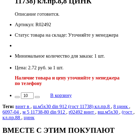
11738) кл.пр.8,8 ЦИНК
Описание готовится.
Артикул: R02492
Статус товара на складе: Уточняйте у менеджера
Минимальное количество для заказа: 1 шт.
Цена: 2.72 руб. за 1 шт.
Наличие товара и цену уточняйте у менеджера
по телефону
В корзину
Теги:
винт в
,
ш.м5х30 din 912 (гост 11738) кл.пр.8
,
8 цинк
,
6097-04
,
м 5 11738-80 din 912
,
r02492 винт
,
вш.м5х30
,
(гост
,
кл.пр.88
,
цинк
ВМЕСТЕ С ЭТИМ ПОКУПАЮТ