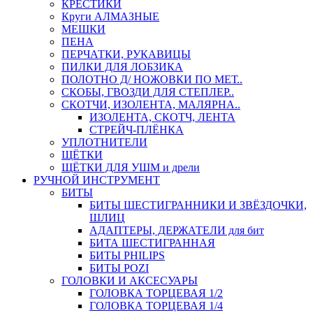
КРЕСТИКИ
Круги АЛМАЗНЫЕ
МЕШКИ
ПЕНА
ПЕРЧАТКИ, РУКАВИЦЫ
ПИЛКИ ДЛЯ ЛОБЗИКА
ПОЛОТНО Д/ НОЖОВКИ ПО МЕТ..
СКОБЫ, ГВОЗДИ ДЛЯ СТЕПЛЕР..
СКОТЧИ, ИЗОЛЕНТА, МАЛЯРНА..
ИЗОЛЕНТА, СКОТЧ, ЛЕНТА
СТРЕЙЧ-ПЛЁНКА
УПЛОТНИТЕЛИ
ЩЁТКИ
ЩЁТКИ ДЛЯ УШМ и дрели
РУЧНОЙ ИНСТРУМЕНТ
БИТЫ
БИТЫ ШЕСТИГРАННИКИ И ЗВЁЗДОЧКИ,
ШЛИЦ
АДАПТЕРЫ, ДЕРЖАТЕЛИ для бит
БИТА ШЕСТИГРАННАЯ
БИТЫ PHILIPS
БИТЫ POZI
ГОЛОВКИ И АКСЕСУАРЫ
ГОЛОВКА ТОРЦЕВАЯ 1/2
ГОЛОВКА ТОРЦЕВАЯ 1/4