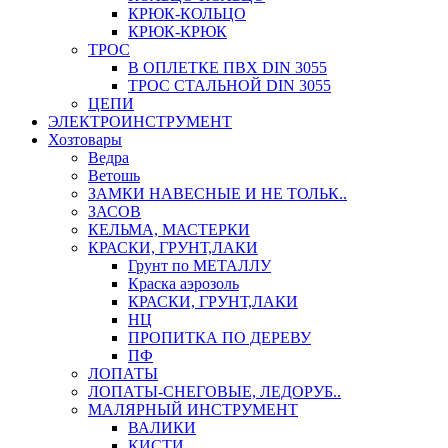
КРЮК-КОЛЬЦО
КРЮК-КРЮК
ТРОС
В ОПЛЕТКЕ ПВХ DIN 3055
ТРОС СТАЛЬНОЙ DIN 3055
ЦЕПИ
ЭЛЕКТРОИНСТРУМЕНТ
Хозтовары
Ведра
Ветошь
ЗАМКИ НАВЕСНЫЕ И НЕ ТОЛЬК..
ЗАСОВ
КЕЛЬМА, МАСТЕРКИ
КРАСКИ, ГРУНТ,ЛАКИ
Грунт по МЕТАЛЛУ
Краска аэрозоль
КРАСКИ, ГРУНТ,ЛАКИ
НЦ
ПРОПИТКА ПО ДЕРЕВУ
ПФ
ЛОПАТЫ
ЛОПАТЫ-СНЕГОВЫЕ, ЛЕДОРУБ..
МАЛЯРНЫЙ ИНСТРУМЕНТ
ВАЛИКИ
КИСТИ