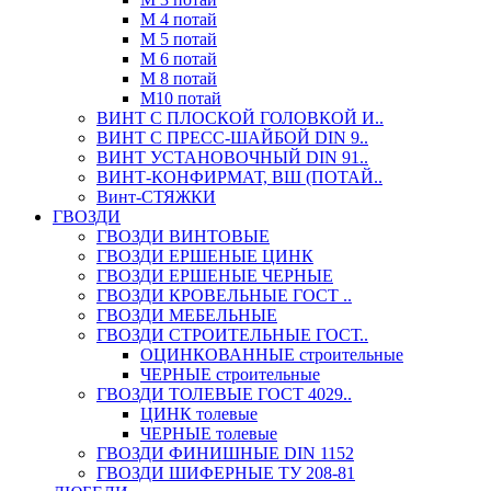
М 4 потай
М 5 потай
М 6 потай
М 8 потай
М10 потай
ВИНТ С ПЛОСКОЙ ГОЛОВКОЙ И..
ВИНТ С ПРЕСС-ШАЙБОЙ DIN 9..
ВИНТ УСТАНОВОЧНЫЙ DIN 91..
ВИНТ-КОНФИРМАТ, ВШ (ПОТАЙ..
Винт-СТЯЖКИ
ГВОЗДИ
ГВОЗДИ ВИНТОВЫЕ
ГВОЗДИ ЕРШЕНЫЕ ЦИНК
ГВОЗДИ ЕРШЕНЫЕ ЧЕРНЫЕ
ГВОЗДИ КРОВЕЛЬНЫЕ ГОСТ ..
ГВОЗДИ МЕБЕЛЬНЫЕ
ГВОЗДИ СТРОИТЕЛЬНЫЕ ГОСТ..
ОЦИНКОВАННЫЕ строительные
ЧЕРНЫЕ строительные
ГВОЗДИ ТОЛЕВЫЕ ГОСТ 4029..
ЦИНК толевые
ЧЕРНЫЕ толевые
ГВОЗДИ ФИНИШНЫЕ DIN 1152
ГВОЗДИ ШИФЕРНЫЕ ТУ 208-81