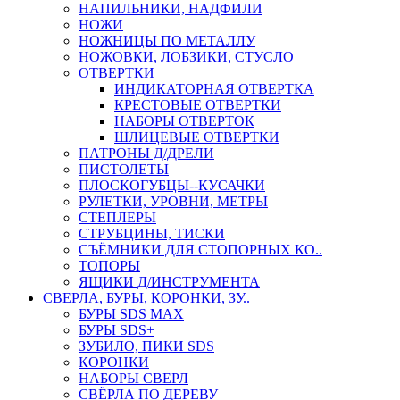
НАПИЛЬНИКИ, НАДФИЛИ
НОЖИ
НОЖНИЦЫ ПО МЕТАЛЛУ
НОЖОВКИ, ЛОБЗИКИ, СТУСЛО
ОТВЕРТКИ
ИНДИКАТОРНАЯ ОТВЕРТКА
КРЕСТОВЫЕ ОТВЕРТКИ
НАБОРЫ ОТВЕРТОК
ШЛИЦЕВЫЕ ОТВЕРТКИ
ПАТРОНЫ Д/ДРЕЛИ
ПИСТОЛЕТЫ
ПЛОСКОГУБЦЫ--КУСАЧКИ
РУЛЕТКИ, УРОВНИ, МЕТРЫ
СТЕПЛЕРЫ
СТРУБЦИНЫ, ТИСКИ
СЪЁМНИКИ ДЛЯ СТОПОРНЫХ КО..
ТОПОРЫ
ЯЩИКИ Д/ИНСТРУМЕНТА
СВЕРЛА, БУРЫ, КОРОНКИ, ЗУ..
БУРЫ SDS MAX
БУРЫ SDS+
ЗУБИЛО, ПИКИ SDS
КОРОНКИ
НАБОРЫ СВЕРЛ
СВЁРЛА ПО ДЕРЕВУ