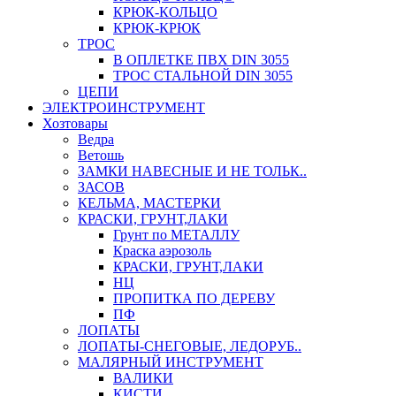
КРЮК-КОЛЬЦО
КРЮК-КРЮК
ТРОС
В ОПЛЕТКЕ ПВХ DIN 3055
ТРОС СТАЛЬНОЙ DIN 3055
ЦЕПИ
ЭЛЕКТРОИНСТРУМЕНТ
Хозтовары
Ведра
Ветошь
ЗАМКИ НАВЕСНЫЕ И НЕ ТОЛЬК..
ЗАСОВ
КЕЛЬМА, МАСТЕРКИ
КРАСКИ, ГРУНТ,ЛАКИ
Грунт по МЕТАЛЛУ
Краска аэрозоль
КРАСКИ, ГРУНТ,ЛАКИ
НЦ
ПРОПИТКА ПО ДЕРЕВУ
ПФ
ЛОПАТЫ
ЛОПАТЫ-СНЕГОВЫЕ, ЛЕДОРУБ..
МАЛЯРНЫЙ ИНСТРУМЕНТ
ВАЛИКИ
КИСТИ