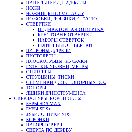
НАПИЛЬНИКИ, НАДФИЛИ
НОЖИ
НОЖНИЦЫ ПО МЕТАЛЛУ
НОЖОВКИ, ЛОБЗИКИ, СТУСЛО
ОТВЕРТКИ
ИНДИКАТОРНАЯ ОТВЕРТКА
КРЕСТОВЫЕ ОТВЕРТКИ
НАБОРЫ ОТВЕРТОК
ШЛИЦЕВЫЕ ОТВЕРТКИ
ПАТРОНЫ Д/ДРЕЛИ
ПИСТОЛЕТЫ
ПЛОСКОГУБЦЫ--КУСАЧКИ
РУЛЕТКИ, УРОВНИ, МЕТРЫ
СТЕПЛЕРЫ
СТРУБЦИНЫ, ТИСКИ
СЪЁМНИКИ ДЛЯ СТОПОРНЫХ КО..
ТОПОРЫ
ЯЩИКИ Д/ИНСТРУМЕНТА
СВЕРЛА, БУРЫ, КОРОНКИ, ЗУ..
БУРЫ SDS MAX
БУРЫ SDS+
ЗУБИЛО, ПИКИ SDS
КОРОНКИ
НАБОРЫ СВЕРЛ
СВЁРЛА ПО ДЕРЕВУ