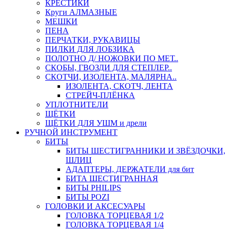
КРЕСТИКИ
Круги АЛМАЗНЫЕ
МЕШКИ
ПЕНА
ПЕРЧАТКИ, РУКАВИЦЫ
ПИЛКИ ДЛЯ ЛОБЗИКА
ПОЛОТНО Д/ НОЖОВКИ ПО МЕТ..
СКОБЫ, ГВОЗДИ ДЛЯ СТЕПЛЕР..
СКОТЧИ, ИЗОЛЕНТА, МАЛЯРНА..
ИЗОЛЕНТА, СКОТЧ, ЛЕНТА
СТРЕЙЧ-ПЛЁНКА
УПЛОТНИТЕЛИ
ЩЁТКИ
ЩЁТКИ ДЛЯ УШМ и дрели
РУЧНОЙ ИНСТРУМЕНТ
БИТЫ
БИТЫ ШЕСТИГРАННИКИ И ЗВЁЗДОЧКИ,
ШЛИЦ
АДАПТЕРЫ, ДЕРЖАТЕЛИ для бит
БИТА ШЕСТИГРАННАЯ
БИТЫ PHILIPS
БИТЫ POZI
ГОЛОВКИ И АКСЕСУАРЫ
ГОЛОВКА ТОРЦЕВАЯ 1/2
ГОЛОВКА ТОРЦЕВАЯ 1/4