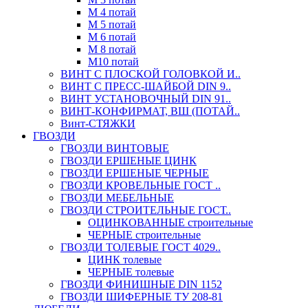
М 4 потай
М 5 потай
М 6 потай
М 8 потай
М10 потай
ВИНТ С ПЛОСКОЙ ГОЛОВКОЙ И..
ВИНТ С ПРЕСС-ШАЙБОЙ DIN 9..
ВИНТ УСТАНОВОЧНЫЙ DIN 91..
ВИНТ-КОНФИРМАТ, ВШ (ПОТАЙ..
Винт-СТЯЖКИ
ГВОЗДИ
ГВОЗДИ ВИНТОВЫЕ
ГВОЗДИ ЕРШЕНЫЕ ЦИНК
ГВОЗДИ ЕРШЕНЫЕ ЧЕРНЫЕ
ГВОЗДИ КРОВЕЛЬНЫЕ ГОСТ ..
ГВОЗДИ МЕБЕЛЬНЫЕ
ГВОЗДИ СТРОИТЕЛЬНЫЕ ГОСТ..
ОЦИНКОВАННЫЕ строительные
ЧЕРНЫЕ строительные
ГВОЗДИ ТОЛЕВЫЕ ГОСТ 4029..
ЦИНК толевые
ЧЕРНЫЕ толевые
ГВОЗДИ ФИНИШНЫЕ DIN 1152
ГВОЗДИ ШИФЕРНЫЕ ТУ 208-81