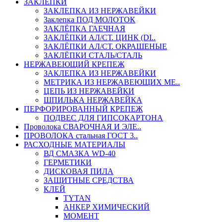
ЗАКЛЕПКИ
ЗАКЛЕПКА ИЗ НЕРЖАВЕЙКИ
Заклепка ПОД МОЛОТОК
ЗАКЛЁПКА ГАЕЧНАЯ
ЗАКЛЁПКИ АЛ/СТ. ЦИНК (DI..
ЗАКЛЁПКИ АЛ/СТ. ОКРАШЕНЫЕ
ЗАКЛЁПКИ СТАЛЬ/СТАЛЬ
НЕРЖАВЕЮЩИЙ КРЕПЕЖ
ЗАКЛЕПКА ИЗ НЕРЖАВЕЙКИ
МЕТРИКА ИЗ НЕРЖАВЕЮЩИХ МЕ..
ЦЕПЬ ИЗ НЕРЖАВЕЙКИ
ШПИЛЬКА НЕРЖАВЕЙКА
ПЕРФОРИРОВАННЫЙ КРЕПЕЖ
ПОДВЕС ДЛЯ ГИПСОКАРТОНА
Проволока СВАРОЧНАЯ И ЭЛЕ..
ПРОВОЛОКА стальная ГОСТ 3..
РАСХОДНЫЕ МАТЕРИАЛЫ
ВД СМАЗКА WD-40
ГЕРМЕТИКИ
ДИСКОВАЯ ПИЛА
ЗАЩИТНЫЕ СРЕДСТВА
КЛЕЙ
TYTAN
АНКЕР ХИМИЧЕСКИЙ
МОМЕНТ