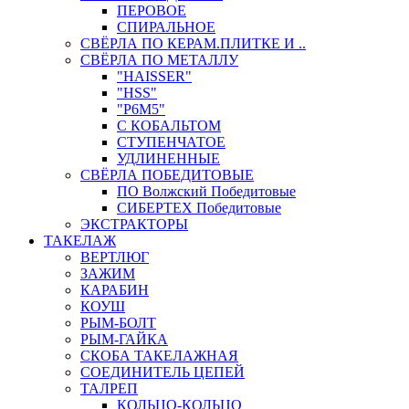
ПЕРОВОЕ
СПИРАЛЬНОЕ
СВЁРЛА ПО КЕРАМ.ПЛИТКЕ И ..
СВЁРЛА ПО МЕТАЛЛУ
"HAISSER"
"HSS"
"Р6М5"
С КОБАЛЬТОМ
СТУПЕНЧАТОЕ
УДЛИНЕННЫЕ
СВЁРЛА ПОБЕДИТОВЫЕ
ПО Волжский Победитовые
СИБЕРТЕХ Победитовые
ЭКСТРАКТОРЫ
ТАКЕЛАЖ
ВЕРТЛЮГ
ЗАЖИМ
КАРАБИН
КОУШ
РЫМ-БОЛТ
РЫМ-ГАЙКА
СКОБА ТАКЕЛАЖНАЯ
СОЕДИНИТЕЛЬ ЦЕПЕЙ
ТАЛРЕП
КОЛЬЦО-КОЛЬЦО