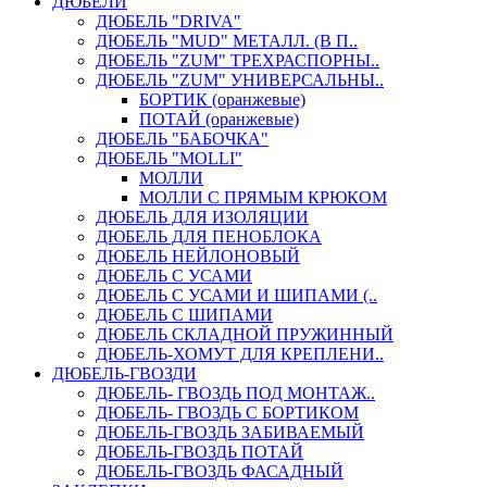
ДЮБЕЛИ
ДЮБЕЛЬ "DRIVA"
ДЮБЕЛЬ "MUD" МЕТАЛЛ. (В П..
ДЮБЕЛЬ "ZUM" ТРЕХРАСПОРНЫ..
ДЮБЕЛЬ "ZUM" УНИВЕРСАЛЬНЫ..
БОРТИК (оранжевые)
ПОТАЙ (оранжевые)
ДЮБЕЛЬ "БАБОЧКА"
ДЮБЕЛЬ "МOLLI"
МОЛЛИ
МОЛЛИ С ПРЯМЫМ КРЮКОМ
ДЮБЕЛЬ ДЛЯ ИЗОЛЯЦИИ
ДЮБЕЛЬ ДЛЯ ПЕНОБЛОКА
ДЮБЕЛЬ НЕЙЛОНОВЫЙ
ДЮБЕЛЬ С УСАМИ
ДЮБЕЛЬ С УСАМИ И ШИПАМИ (..
ДЮБЕЛЬ С ШИПАМИ
ДЮБЕЛЬ СКЛАДНОЙ ПРУЖИННЫЙ
ДЮБЕЛЬ-ХОМУТ ДЛЯ КРЕПЛЕНИ..
ДЮБЕЛЬ-ГВОЗДИ
ДЮБЕЛЬ- ГВОЗДЬ ПОД МОНТАЖ..
ДЮБЕЛЬ- ГВОЗДЬ С БОРТИКОМ
ДЮБЕЛЬ-ГВОЗДЬ ЗАБИВАЕМЫЙ
ДЮБЕЛЬ-ГВОЗДЬ ПОТАЙ
ДЮБЕЛЬ-ГВОЗДЬ ФАСАДНЫЙ