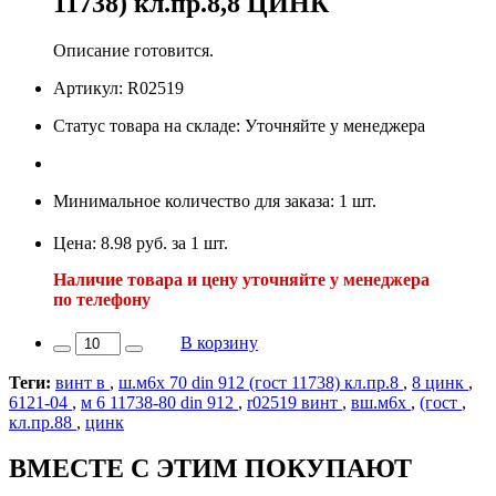
11738) кл.пр.8,8 ЦИНК
Описание готовится.
Артикул: R02519
Статус товара на складе: Уточняйте у менеджера
Минимальное количество для заказа: 1 шт.
Цена: 8.98 руб. за 1 шт.
Наличие товара и цену уточняйте у менеджера
по телефону
В корзину
Теги:
винт в
,
ш.м6х 70 din 912 (гост 11738) кл.пр.8
,
8 цинк
,
6121-04
,
м 6 11738-80 din 912
,
r02519 винт
,
вш.м6х
,
(гост
,
кл.пр.88
,
цинк
ВМЕСТЕ С ЭТИМ ПОКУПАЮТ