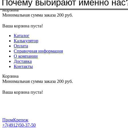
Почему выбирают именно нас
Меню
+7(4912)50-37-50
sbit@krep62.ru
Корзина
Минимальная сумма заказа 200 руб.
Ваша корзина пуста!
Каталог
Калькулятор
Оплата
Справочная информация
О компании
Доставка
Контакты
Корзина
Минимальная сумма заказа 200 руб.
Ваша корзина пуста!
ПромКрепеж
+7(4912)50-37-50