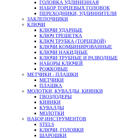
ГОЛОВКА УДЛИНЕННАЯ
НАБОР ТОРЦЕВЫХ ГОЛОВОК
ПЕРЕХОДНИКИ, УДЛИННИТЕЛИ
ЗАКЛЕПОЧНИКИ
КЛЮЧИ
КЛЮЧИ УДАРНЫЕ
КЛЮЧ ТРЕЩЕТКА
КЛЮЧ ТРУБКА (ТОРЦЕВОЙ)
КЛЮЧИ КОМБИНИРОВАННЫЕ
КЛЮЧИ НАКИДНЫЕ
КЛЮЧИ ТРУБНЫЕ И РАЗВОДНЫЕ
НАБОРЫ КЛЮЧЕЙ
РОЖКОВЫЕ
МЕТЧИКИ - ПЛАШКИ
МЕТЧИКИ
ПЛАШКА
МОЛОТКИ, КУВАЛДЫ, КИЯНКИ
ГВОЗДОДЕРЫ
КИЯНКИ
КУВАЛДЫ
МОЛОТКИ
НАБОР ИНСТРУМЕНТОВ
STELS
КЛЮЧИ, ГОЛОВКИ
ШАРОШКИ