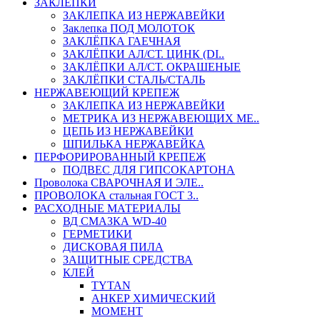
ЗАКЛЕПКИ
ЗАКЛЕПКА ИЗ НЕРЖАВЕЙКИ
Заклепка ПОД МОЛОТОК
ЗАКЛЁПКА ГАЕЧНАЯ
ЗАКЛЁПКИ АЛ/СТ. ЦИНК (DI..
ЗАКЛЁПКИ АЛ/СТ. ОКРАШЕНЫЕ
ЗАКЛЁПКИ СТАЛЬ/СТАЛЬ
НЕРЖАВЕЮЩИЙ КРЕПЕЖ
ЗАКЛЕПКА ИЗ НЕРЖАВЕЙКИ
МЕТРИКА ИЗ НЕРЖАВЕЮЩИХ МЕ..
ЦЕПЬ ИЗ НЕРЖАВЕЙКИ
ШПИЛЬКА НЕРЖАВЕЙКА
ПЕРФОРИРОВАННЫЙ КРЕПЕЖ
ПОДВЕС ДЛЯ ГИПСОКАРТОНА
Проволока СВАРОЧНАЯ И ЭЛЕ..
ПРОВОЛОКА стальная ГОСТ 3..
РАСХОДНЫЕ МАТЕРИАЛЫ
ВД СМАЗКА WD-40
ГЕРМЕТИКИ
ДИСКОВАЯ ПИЛА
ЗАЩИТНЫЕ СРЕДСТВА
КЛЕЙ
TYTAN
АНКЕР ХИМИЧЕСКИЙ
МОМЕНТ