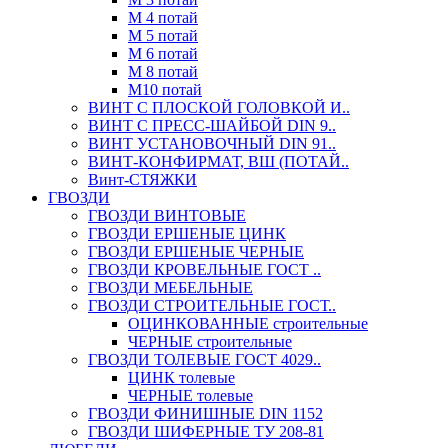
М 4 потай
М 5 потай
М 6 потай
М 8 потай
М10 потай
ВИНТ С ПЛОСКОЙ ГОЛОВКОЙ И..
ВИНТ С ПРЕСС-ШАЙБОЙ DIN 9..
ВИНТ УСТАНОВОЧНЫЙ DIN 91..
ВИНТ-КОНФИРМАТ, ВШ (ПОТАЙ..
Винт-СТЯЖКИ
ГВОЗДИ
ГВОЗДИ ВИНТОВЫЕ
ГВОЗДИ ЕРШЕНЫЕ ЦИНК
ГВОЗДИ ЕРШЕНЫЕ ЧЕРНЫЕ
ГВОЗДИ КРОВЕЛЬНЫЕ ГОСТ ..
ГВОЗДИ МЕБЕЛЬНЫЕ
ГВОЗДИ СТРОИТЕЛЬНЫЕ ГОСТ..
ОЦИНКОВАННЫЕ строительные
ЧЕРНЫЕ строительные
ГВОЗДИ ТОЛЕВЫЕ ГОСТ 4029..
ЦИНК толевые
ЧЕРНЫЕ толевые
ГВОЗДИ ФИНИШНЫЕ DIN 1152
ГВОЗДИ ШИФЕРНЫЕ ТУ 208-81