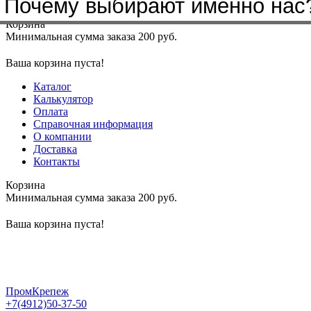
Почему выбирают именно нас
Меню
+7(4912)50-37-50
sbit@krep62.ru
Корзина
Минимальная сумма заказа 200 руб.
Ваша корзина пуста!
Каталог
Калькулятор
Оплата
Справочная информация
О компании
Доставка
Контакты
Корзина
Минимальная сумма заказа 200 руб.
Ваша корзина пуста!
ПромКрепеж
+7(4912)50-37-50