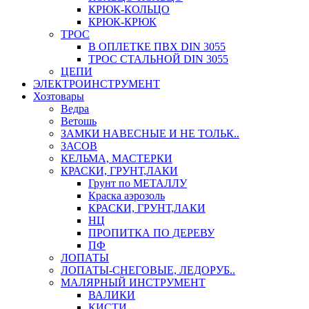
КРЮК-КОЛЬЦО
КРЮК-КРЮК
ТРОС
В ОПЛЕТКЕ ПВХ DIN 3055
ТРОС СТАЛЬНОЙ DIN 3055
ЦЕПИ
ЭЛЕКТРОИНСТРУМЕНТ
Хозтовары
Ведра
Ветошь
ЗАМКИ НАВЕСНЫЕ И НЕ ТОЛЬК..
ЗАСОВ
КЕЛЬМА, МАСТЕРКИ
КРАСКИ, ГРУНТ,ЛАКИ
Грунт по МЕТАЛЛУ
Краска аэрозоль
КРАСКИ, ГРУНТ,ЛАКИ
НЦ
ПРОПИТКА ПО ДЕРЕВУ
ПФ
ЛОПАТЫ
ЛОПАТЫ-СНЕГОВЫЕ, ЛЕДОРУБ..
МАЛЯРНЫЙ ИНСТРУМЕНТ
ВАЛИКИ
КИСТИ