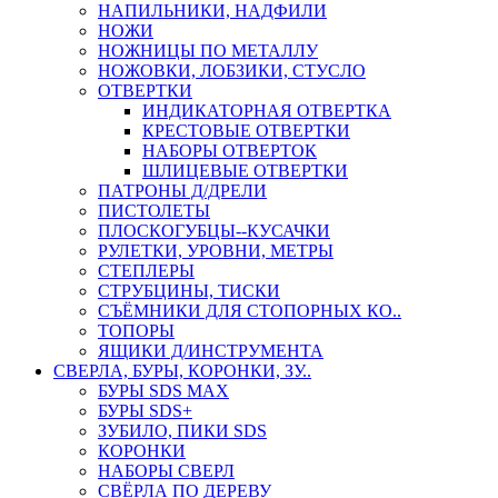
НАПИЛЬНИКИ, НАДФИЛИ
НОЖИ
НОЖНИЦЫ ПО МЕТАЛЛУ
НОЖОВКИ, ЛОБЗИКИ, СТУСЛО
ОТВЕРТКИ
ИНДИКАТОРНАЯ ОТВЕРТКА
КРЕСТОВЫЕ ОТВЕРТКИ
НАБОРЫ ОТВЕРТОК
ШЛИЦЕВЫЕ ОТВЕРТКИ
ПАТРОНЫ Д/ДРЕЛИ
ПИСТОЛЕТЫ
ПЛОСКОГУБЦЫ--КУСАЧКИ
РУЛЕТКИ, УРОВНИ, МЕТРЫ
СТЕПЛЕРЫ
СТРУБЦИНЫ, ТИСКИ
СЪЁМНИКИ ДЛЯ СТОПОРНЫХ КО..
ТОПОРЫ
ЯЩИКИ Д/ИНСТРУМЕНТА
СВЕРЛА, БУРЫ, КОРОНКИ, ЗУ..
БУРЫ SDS MAX
БУРЫ SDS+
ЗУБИЛО, ПИКИ SDS
КОРОНКИ
НАБОРЫ СВЕРЛ
СВЁРЛА ПО ДЕРЕВУ