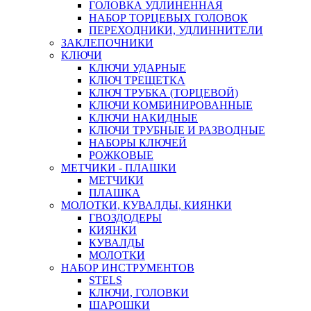
ГОЛОВКА УДЛИНЕННАЯ
НАБОР ТОРЦЕВЫХ ГОЛОВОК
ПЕРЕХОДНИКИ, УДЛИННИТЕЛИ
ЗАКЛЕПОЧНИКИ
КЛЮЧИ
КЛЮЧИ УДАРНЫЕ
КЛЮЧ ТРЕЩЕТКА
КЛЮЧ ТРУБКА (ТОРЦЕВОЙ)
КЛЮЧИ КОМБИНИРОВАННЫЕ
КЛЮЧИ НАКИДНЫЕ
КЛЮЧИ ТРУБНЫЕ И РАЗВОДНЫЕ
НАБОРЫ КЛЮЧЕЙ
РОЖКОВЫЕ
МЕТЧИКИ - ПЛАШКИ
МЕТЧИКИ
ПЛАШКА
МОЛОТКИ, КУВАЛДЫ, КИЯНКИ
ГВОЗДОДЕРЫ
КИЯНКИ
КУВАЛДЫ
МОЛОТКИ
НАБОР ИНСТРУМЕНТОВ
STELS
КЛЮЧИ, ГОЛОВКИ
ШАРОШКИ