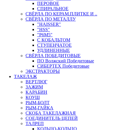
ПЕРОВОЕ
СПИРАЛЬНОЕ
СВЁРЛА ПО КЕРАМ.ПЛИТКЕ И ..
СВЁРЛА ПО МЕТАЛЛУ
"HAISSER"
"HSS"
"Р6М5"
С КОБАЛЬТОМ
СТУПЕНЧАТОЕ
УДЛИНЕННЫЕ
СВЁРЛА ПОБЕДИТОВЫЕ
ПО Волжский Победитовые
СИБЕРТЕХ Победитовые
ЭКСТРАКТОРЫ
ТАКЕЛАЖ
ВЕРТЛЮГ
ЗАЖИМ
КАРАБИН
КОУШ
РЫМ-БОЛТ
РЫМ-ГАЙКА
СКОБА ТАКЕЛАЖНАЯ
СОЕДИНИТЕЛЬ ЦЕПЕЙ
ТАЛРЕП
КОЛЬЦО-КОЛЬЦО