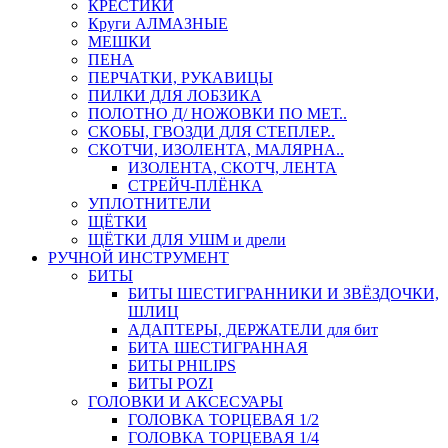
КРЕСТИКИ
Круги АЛМАЗНЫЕ
МЕШКИ
ПЕНА
ПЕРЧАТКИ, РУКАВИЦЫ
ПИЛКИ ДЛЯ ЛОБЗИКА
ПОЛОТНО Д/ НОЖОВКИ ПО МЕТ..
СКОБЫ, ГВОЗДИ ДЛЯ СТЕПЛЕР..
СКОТЧИ, ИЗОЛЕНТА, МАЛЯРНА..
ИЗОЛЕНТА, СКОТЧ, ЛЕНТА
СТРЕЙЧ-ПЛЁНКА
УПЛОТНИТЕЛИ
ЩЁТКИ
ЩЁТКИ ДЛЯ УШМ и дрели
РУЧНОЙ ИНСТРУМЕНТ
БИТЫ
БИТЫ ШЕСТИГРАННИКИ И ЗВЁЗДОЧКИ,
ШЛИЦ
АДАПТЕРЫ, ДЕРЖАТЕЛИ для бит
БИТА ШЕСТИГРАННАЯ
БИТЫ PHILIPS
БИТЫ POZI
ГОЛОВКИ И АКСЕСУАРЫ
ГОЛОВКА ТОРЦЕВАЯ 1/2
ГОЛОВКА ТОРЦЕВАЯ 1/4