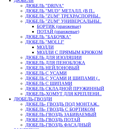
ДЮБЕЛИ
ДЮБЕЛЬ "DRIVA"
ДЮБЕЛЬ "MUD" МЕТАЛЛ. (В П..
ДЮБЕЛЬ "ZUM" ТРЕХРАСПОРНЫ..
ДЮБЕЛЬ "ZUM" УНИВЕРСАЛЬНЫ..
БОРТИК (оранжевые)
ПОТАЙ (оранжевые)
ДЮБЕЛЬ "БАБОЧКА"
ДЮБЕЛЬ "МOLLI"
МОЛЛИ
МОЛЛИ С ПРЯМЫМ КРЮКОМ
ДЮБЕЛЬ ДЛЯ ИЗОЛЯЦИИ
ДЮБЕЛЬ ДЛЯ ПЕНОБЛОКА
ДЮБЕЛЬ НЕЙЛОНОВЫЙ
ДЮБЕЛЬ С УСАМИ
ДЮБЕЛЬ С УСАМИ И ШИПАМИ (..
ДЮБЕЛЬ С ШИПАМИ
ДЮБЕЛЬ СКЛАДНОЙ ПРУЖИННЫЙ
ДЮБЕЛЬ-ХОМУТ ДЛЯ КРЕПЛЕНИ..
ДЮБЕЛЬ-ГВОЗДИ
ДЮБЕЛЬ- ГВОЗДЬ ПОД МОНТАЖ..
ДЮБЕЛЬ- ГВОЗДЬ С БОРТИКОМ
ДЮБЕЛЬ-ГВОЗДЬ ЗАБИВАЕМЫЙ
ДЮБЕЛЬ-ГВОЗДЬ ПОТАЙ
ДЮБЕЛЬ-ГВОЗДЬ ФАСАДНЫЙ