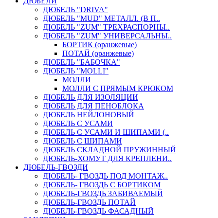
ДЮБЕЛИ
ДЮБЕЛЬ "DRIVA"
ДЮБЕЛЬ "MUD" МЕТАЛЛ. (В П..
ДЮБЕЛЬ "ZUM" ТРЕХРАСПОРНЫ..
ДЮБЕЛЬ "ZUM" УНИВЕРСАЛЬНЫ..
БОРТИК (оранжевые)
ПОТАЙ (оранжевые)
ДЮБЕЛЬ "БАБОЧКА"
ДЮБЕЛЬ "МOLLI"
МОЛЛИ
МОЛЛИ С ПРЯМЫМ КРЮКОМ
ДЮБЕЛЬ ДЛЯ ИЗОЛЯЦИИ
ДЮБЕЛЬ ДЛЯ ПЕНОБЛОКА
ДЮБЕЛЬ НЕЙЛОНОВЫЙ
ДЮБЕЛЬ С УСАМИ
ДЮБЕЛЬ С УСАМИ И ШИПАМИ (..
ДЮБЕЛЬ С ШИПАМИ
ДЮБЕЛЬ СКЛАДНОЙ ПРУЖИННЫЙ
ДЮБЕЛЬ-ХОМУТ ДЛЯ КРЕПЛЕНИ..
ДЮБЕЛЬ-ГВОЗДИ
ДЮБЕЛЬ- ГВОЗДЬ ПОД МОНТАЖ..
ДЮБЕЛЬ- ГВОЗДЬ С БОРТИКОМ
ДЮБЕЛЬ-ГВОЗДЬ ЗАБИВАЕМЫЙ
ДЮБЕЛЬ-ГВОЗДЬ ПОТАЙ
ДЮБЕЛЬ-ГВОЗДЬ ФАСАДНЫЙ