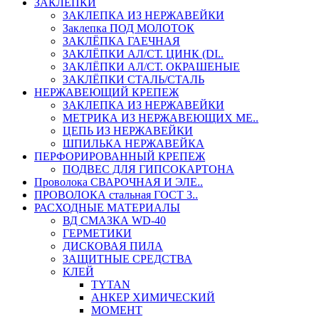
ЗАКЛЕПКИ
ЗАКЛЕПКА ИЗ НЕРЖАВЕЙКИ
Заклепка ПОД МОЛОТОК
ЗАКЛЁПКА ГАЕЧНАЯ
ЗАКЛЁПКИ АЛ/СТ. ЦИНК (DI..
ЗАКЛЁПКИ АЛ/СТ. ОКРАШЕНЫЕ
ЗАКЛЁПКИ СТАЛЬ/СТАЛЬ
НЕРЖАВЕЮЩИЙ КРЕПЕЖ
ЗАКЛЕПКА ИЗ НЕРЖАВЕЙКИ
МЕТРИКА ИЗ НЕРЖАВЕЮЩИХ МЕ..
ЦЕПЬ ИЗ НЕРЖАВЕЙКИ
ШПИЛЬКА НЕРЖАВЕЙКА
ПЕРФОРИРОВАННЫЙ КРЕПЕЖ
ПОДВЕС ДЛЯ ГИПСОКАРТОНА
Проволока СВАРОЧНАЯ И ЭЛЕ..
ПРОВОЛОКА стальная ГОСТ 3..
РАСХОДНЫЕ МАТЕРИАЛЫ
ВД СМАЗКА WD-40
ГЕРМЕТИКИ
ДИСКОВАЯ ПИЛА
ЗАЩИТНЫЕ СРЕДСТВА
КЛЕЙ
TYTAN
АНКЕР ХИМИЧЕСКИЙ
МОМЕНТ