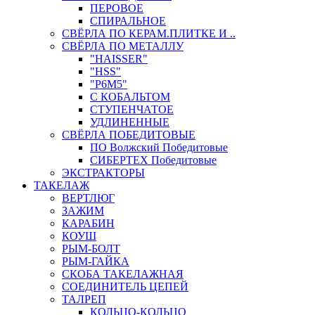
ПЕРОВОЕ
СПИРАЛЬНОЕ
СВЁРЛА ПО КЕРАМ.ПЛИТКЕ И ..
СВЁРЛА ПО МЕТАЛЛУ
"HAISSER"
"HSS"
"Р6М5"
С КОБАЛЬТОМ
СТУПЕНЧАТОЕ
УДЛИНЕННЫЕ
СВЁРЛА ПОБЕДИТОВЫЕ
ПО Волжский Победитовые
СИБЕРТЕХ Победитовые
ЭКСТРАКТОРЫ
ТАКЕЛАЖ
ВЕРТЛЮГ
ЗАЖИМ
КАРАБИН
КОУШ
РЫМ-БОЛТ
РЫМ-ГАЙКА
СКОБА ТАКЕЛАЖНАЯ
СОЕДИНИТЕЛЬ ЦЕПЕЙ
ТАЛРЕП
КОЛЬЦО-КОЛЬЦО