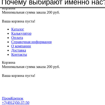
Почему выбирают именно нас
Меню
+7(4912)50-37-50
sbit@krep62.ru
Корзина
Минимальная сумма заказа 200 руб.
Ваша корзина пуста!
Каталог
Калькулятор
Оплата
Справочная информация
О компании
Доставка
Контакты
Корзина
Минимальная сумма заказа 200 руб.
Ваша корзина пуста!
ПромКрепеж
+7(4912)50-37-50