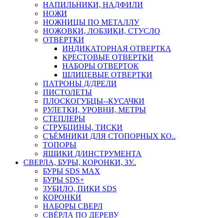
НАПИЛЬНИКИ, НАДФИЛИ
НОЖИ
НОЖНИЦЫ ПО МЕТАЛЛУ
НОЖОВКИ, ЛОБЗИКИ, СТУСЛО
ОТВЕРТКИ
ИНДИКАТОРНАЯ ОТВЕРТКА
КРЕСТОВЫЕ ОТВЕРТКИ
НАБОРЫ ОТВЕРТОК
ШЛИЦЕВЫЕ ОТВЕРТКИ
ПАТРОНЫ Д/ДРЕЛИ
ПИСТОЛЕТЫ
ПЛОСКОГУБЦЫ--КУСАЧКИ
РУЛЕТКИ, УРОВНИ, МЕТРЫ
СТЕПЛЕРЫ
СТРУБЦИНЫ, ТИСКИ
СЪЁМНИКИ ДЛЯ СТОПОРНЫХ КО..
ТОПОРЫ
ЯЩИКИ Д/ИНСТРУМЕНТА
СВЕРЛА, БУРЫ, КОРОНКИ, ЗУ..
БУРЫ SDS MAX
БУРЫ SDS+
ЗУБИЛО, ПИКИ SDS
КОРОНКИ
НАБОРЫ СВЕРЛ
СВЁРЛА ПО ДЕРЕВУ