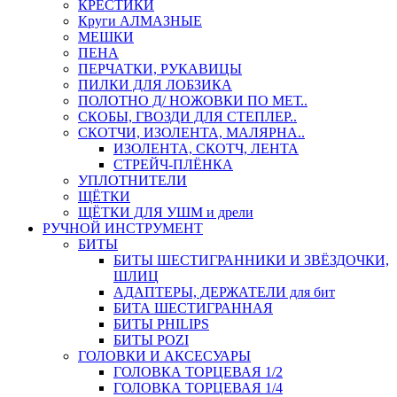
КРЕСТИКИ
Круги АЛМАЗНЫЕ
МЕШКИ
ПЕНА
ПЕРЧАТКИ, РУКАВИЦЫ
ПИЛКИ ДЛЯ ЛОБЗИКА
ПОЛОТНО Д/ НОЖОВКИ ПО МЕТ..
СКОБЫ, ГВОЗДИ ДЛЯ СТЕПЛЕР..
СКОТЧИ, ИЗОЛЕНТА, МАЛЯРНА..
ИЗОЛЕНТА, СКОТЧ, ЛЕНТА
СТРЕЙЧ-ПЛЁНКА
УПЛОТНИТЕЛИ
ЩЁТКИ
ЩЁТКИ ДЛЯ УШМ и дрели
РУЧНОЙ ИНСТРУМЕНТ
БИТЫ
БИТЫ ШЕСТИГРАННИКИ И ЗВЁЗДОЧКИ,
ШЛИЦ
АДАПТЕРЫ, ДЕРЖАТЕЛИ для бит
БИТА ШЕСТИГРАННАЯ
БИТЫ PHILIPS
БИТЫ POZI
ГОЛОВКИ И АКСЕСУАРЫ
ГОЛОВКА ТОРЦЕВАЯ 1/2
ГОЛОВКА ТОРЦЕВАЯ 1/4