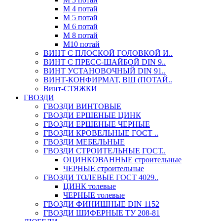
М 4 потай
М 5 потай
М 6 потай
М 8 потай
М10 потай
ВИНТ С ПЛОСКОЙ ГОЛОВКОЙ И..
ВИНТ С ПРЕСС-ШАЙБОЙ DIN 9..
ВИНТ УСТАНОВОЧНЫЙ DIN 91..
ВИНТ-КОНФИРМАТ, ВШ (ПОТАЙ..
Винт-СТЯЖКИ
ГВОЗДИ
ГВОЗДИ ВИНТОВЫЕ
ГВОЗДИ ЕРШЕНЫЕ ЦИНК
ГВОЗДИ ЕРШЕНЫЕ ЧЕРНЫЕ
ГВОЗДИ КРОВЕЛЬНЫЕ ГОСТ ..
ГВОЗДИ МЕБЕЛЬНЫЕ
ГВОЗДИ СТРОИТЕЛЬНЫЕ ГОСТ..
ОЦИНКОВАННЫЕ строительные
ЧЕРНЫЕ строительные
ГВОЗДИ ТОЛЕВЫЕ ГОСТ 4029..
ЦИНК толевые
ЧЕРНЫЕ толевые
ГВОЗДИ ФИНИШНЫЕ DIN 1152
ГВОЗДИ ШИФЕРНЫЕ ТУ 208-81