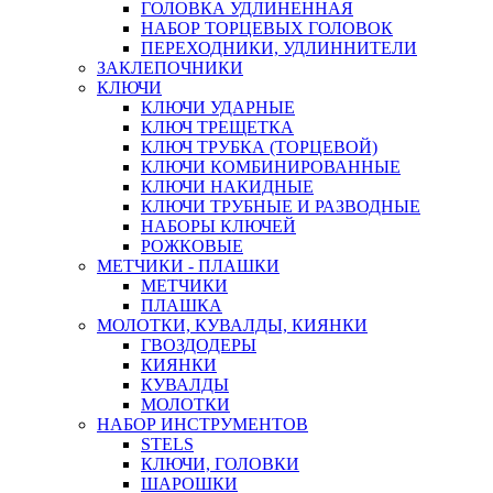
ГОЛОВКА УДЛИНЕННАЯ
НАБОР ТОРЦЕВЫХ ГОЛОВОК
ПЕРЕХОДНИКИ, УДЛИННИТЕЛИ
ЗАКЛЕПОЧНИКИ
КЛЮЧИ
КЛЮЧИ УДАРНЫЕ
КЛЮЧ ТРЕЩЕТКА
КЛЮЧ ТРУБКА (ТОРЦЕВОЙ)
КЛЮЧИ КОМБИНИРОВАННЫЕ
КЛЮЧИ НАКИДНЫЕ
КЛЮЧИ ТРУБНЫЕ И РАЗВОДНЫЕ
НАБОРЫ КЛЮЧЕЙ
РОЖКОВЫЕ
МЕТЧИКИ - ПЛАШКИ
МЕТЧИКИ
ПЛАШКА
МОЛОТКИ, КУВАЛДЫ, КИЯНКИ
ГВОЗДОДЕРЫ
КИЯНКИ
КУВАЛДЫ
МОЛОТКИ
НАБОР ИНСТРУМЕНТОВ
STELS
КЛЮЧИ, ГОЛОВКИ
ШАРОШКИ