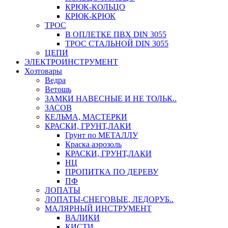
КРЮК-КОЛЬЦО
КРЮК-КРЮК
ТРОС
В ОПЛЕТКЕ ПВХ DIN 3055
ТРОС СТАЛЬНОЙ DIN 3055
ЦЕПИ
ЭЛЕКТРОИНСТРУМЕНТ
Хозтовары
Ведра
Ветошь
ЗАМКИ НАВЕСНЫЕ И НЕ ТОЛЬК..
ЗАСОВ
КЕЛЬМА, МАСТЕРКИ
КРАСКИ, ГРУНТ,ЛАКИ
Грунт по МЕТАЛЛУ
Краска аэрозоль
КРАСКИ, ГРУНТ,ЛАКИ
НЦ
ПРОПИТКА ПО ДЕРЕВУ
ПФ
ЛОПАТЫ
ЛОПАТЫ-СНЕГОВЫЕ, ЛЕДОРУБ..
МАЛЯРНЫЙ ИНСТРУМЕНТ
ВАЛИКИ
КИСТИ