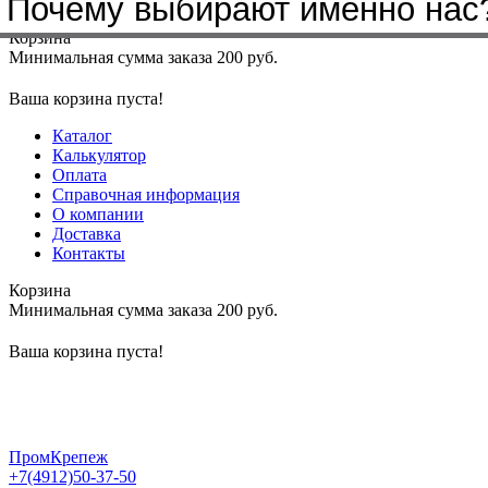
Почему выбирают именно нас
Меню
+7(4912)50-37-50
sbit@krep62.ru
Корзина
Минимальная сумма заказа 200 руб.
Ваша корзина пуста!
Каталог
Калькулятор
Оплата
Справочная информация
О компании
Доставка
Контакты
Корзина
Минимальная сумма заказа 200 руб.
Ваша корзина пуста!
ПромКрепеж
+7(4912)50-37-50