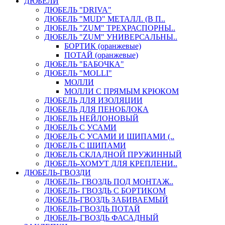
ДЮБЕЛИ
ДЮБЕЛЬ "DRIVA"
ДЮБЕЛЬ "MUD" МЕТАЛЛ. (В П..
ДЮБЕЛЬ "ZUM" ТРЕХРАСПОРНЫ..
ДЮБЕЛЬ "ZUM" УНИВЕРСАЛЬНЫ..
БОРТИК (оранжевые)
ПОТАЙ (оранжевые)
ДЮБЕЛЬ "БАБОЧКА"
ДЮБЕЛЬ "МOLLI"
МОЛЛИ
МОЛЛИ С ПРЯМЫМ КРЮКОМ
ДЮБЕЛЬ ДЛЯ ИЗОЛЯЦИИ
ДЮБЕЛЬ ДЛЯ ПЕНОБЛОКА
ДЮБЕЛЬ НЕЙЛОНОВЫЙ
ДЮБЕЛЬ С УСАМИ
ДЮБЕЛЬ С УСАМИ И ШИПАМИ (..
ДЮБЕЛЬ С ШИПАМИ
ДЮБЕЛЬ СКЛАДНОЙ ПРУЖИННЫЙ
ДЮБЕЛЬ-ХОМУТ ДЛЯ КРЕПЛЕНИ..
ДЮБЕЛЬ-ГВОЗДИ
ДЮБЕЛЬ- ГВОЗДЬ ПОД МОНТАЖ..
ДЮБЕЛЬ- ГВОЗДЬ С БОРТИКОМ
ДЮБЕЛЬ-ГВОЗДЬ ЗАБИВАЕМЫЙ
ДЮБЕЛЬ-ГВОЗДЬ ПОТАЙ
ДЮБЕЛЬ-ГВОЗДЬ ФАСАДНЫЙ