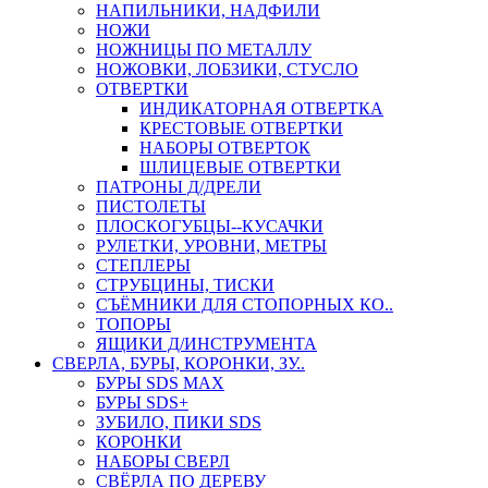
НАПИЛЬНИКИ, НАДФИЛИ
НОЖИ
НОЖНИЦЫ ПО МЕТАЛЛУ
НОЖОВКИ, ЛОБЗИКИ, СТУСЛО
ОТВЕРТКИ
ИНДИКАТОРНАЯ ОТВЕРТКА
КРЕСТОВЫЕ ОТВЕРТКИ
НАБОРЫ ОТВЕРТОК
ШЛИЦЕВЫЕ ОТВЕРТКИ
ПАТРОНЫ Д/ДРЕЛИ
ПИСТОЛЕТЫ
ПЛОСКОГУБЦЫ--КУСАЧКИ
РУЛЕТКИ, УРОВНИ, МЕТРЫ
СТЕПЛЕРЫ
СТРУБЦИНЫ, ТИСКИ
СЪЁМНИКИ ДЛЯ СТОПОРНЫХ КО..
ТОПОРЫ
ЯЩИКИ Д/ИНСТРУМЕНТА
СВЕРЛА, БУРЫ, КОРОНКИ, ЗУ..
БУРЫ SDS MAX
БУРЫ SDS+
ЗУБИЛО, ПИКИ SDS
КОРОНКИ
НАБОРЫ СВЕРЛ
СВЁРЛА ПО ДЕРЕВУ