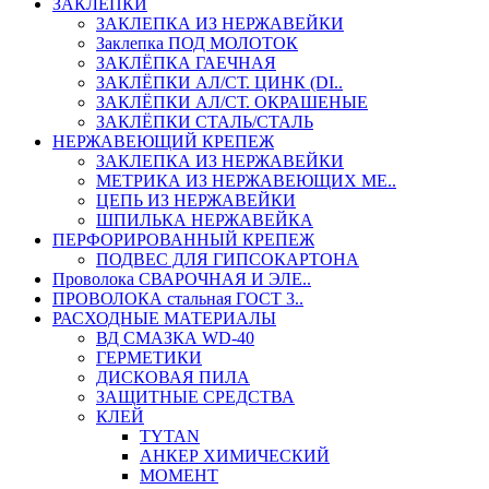
ЗАКЛЕПКИ
ЗАКЛЕПКА ИЗ НЕРЖАВЕЙКИ
Заклепка ПОД МОЛОТОК
ЗАКЛЁПКА ГАЕЧНАЯ
ЗАКЛЁПКИ АЛ/СТ. ЦИНК (DI..
ЗАКЛЁПКИ АЛ/СТ. ОКРАШЕНЫЕ
ЗАКЛЁПКИ СТАЛЬ/СТАЛЬ
НЕРЖАВЕЮЩИЙ КРЕПЕЖ
ЗАКЛЕПКА ИЗ НЕРЖАВЕЙКИ
МЕТРИКА ИЗ НЕРЖАВЕЮЩИХ МЕ..
ЦЕПЬ ИЗ НЕРЖАВЕЙКИ
ШПИЛЬКА НЕРЖАВЕЙКА
ПЕРФОРИРОВАННЫЙ КРЕПЕЖ
ПОДВЕС ДЛЯ ГИПСОКАРТОНА
Проволока СВАРОЧНАЯ И ЭЛЕ..
ПРОВОЛОКА стальная ГОСТ 3..
РАСХОДНЫЕ МАТЕРИАЛЫ
ВД СМАЗКА WD-40
ГЕРМЕТИКИ
ДИСКОВАЯ ПИЛА
ЗАЩИТНЫЕ СРЕДСТВА
КЛЕЙ
TYTAN
АНКЕР ХИМИЧЕСКИЙ
МОМЕНТ