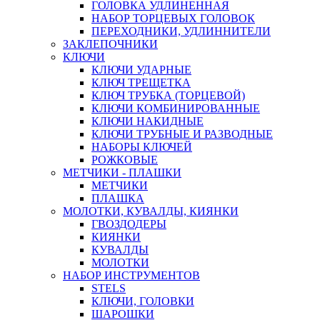
ГОЛОВКА УДЛИНЕННАЯ
НАБОР ТОРЦЕВЫХ ГОЛОВОК
ПЕРЕХОДНИКИ, УДЛИННИТЕЛИ
ЗАКЛЕПОЧНИКИ
КЛЮЧИ
КЛЮЧИ УДАРНЫЕ
КЛЮЧ ТРЕЩЕТКА
КЛЮЧ ТРУБКА (ТОРЦЕВОЙ)
КЛЮЧИ КОМБИНИРОВАННЫЕ
КЛЮЧИ НАКИДНЫЕ
КЛЮЧИ ТРУБНЫЕ И РАЗВОДНЫЕ
НАБОРЫ КЛЮЧЕЙ
РОЖКОВЫЕ
МЕТЧИКИ - ПЛАШКИ
МЕТЧИКИ
ПЛАШКА
МОЛОТКИ, КУВАЛДЫ, КИЯНКИ
ГВОЗДОДЕРЫ
КИЯНКИ
КУВАЛДЫ
МОЛОТКИ
НАБОР ИНСТРУМЕНТОВ
STELS
КЛЮЧИ, ГОЛОВКИ
ШАРОШКИ