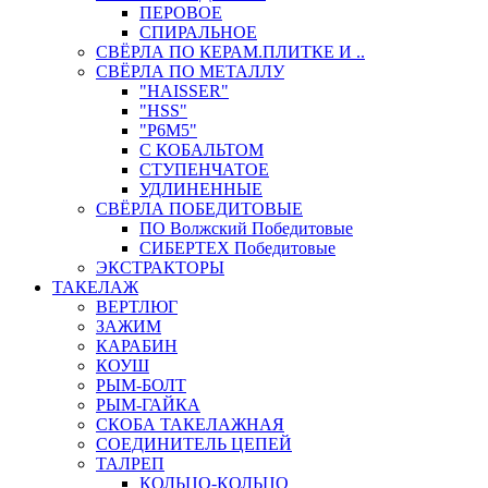
ПЕРОВОЕ
СПИРАЛЬНОЕ
СВЁРЛА ПО КЕРАМ.ПЛИТКЕ И ..
СВЁРЛА ПО МЕТАЛЛУ
"HAISSER"
"HSS"
"Р6М5"
С КОБАЛЬТОМ
СТУПЕНЧАТОЕ
УДЛИНЕННЫЕ
СВЁРЛА ПОБЕДИТОВЫЕ
ПО Волжский Победитовые
СИБЕРТЕХ Победитовые
ЭКСТРАКТОРЫ
ТАКЕЛАЖ
ВЕРТЛЮГ
ЗАЖИМ
КАРАБИН
КОУШ
РЫМ-БОЛТ
РЫМ-ГАЙКА
СКОБА ТАКЕЛАЖНАЯ
СОЕДИНИТЕЛЬ ЦЕПЕЙ
ТАЛРЕП
КОЛЬЦО-КОЛЬЦО