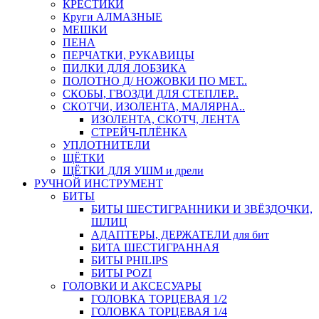
КРЕСТИКИ
Круги АЛМАЗНЫЕ
МЕШКИ
ПЕНА
ПЕРЧАТКИ, РУКАВИЦЫ
ПИЛКИ ДЛЯ ЛОБЗИКА
ПОЛОТНО Д/ НОЖОВКИ ПО МЕТ..
СКОБЫ, ГВОЗДИ ДЛЯ СТЕПЛЕР..
СКОТЧИ, ИЗОЛЕНТА, МАЛЯРНА..
ИЗОЛЕНТА, СКОТЧ, ЛЕНТА
СТРЕЙЧ-ПЛЁНКА
УПЛОТНИТЕЛИ
ЩЁТКИ
ЩЁТКИ ДЛЯ УШМ и дрели
РУЧНОЙ ИНСТРУМЕНТ
БИТЫ
БИТЫ ШЕСТИГРАННИКИ И ЗВЁЗДОЧКИ,
ШЛИЦ
АДАПТЕРЫ, ДЕРЖАТЕЛИ для бит
БИТА ШЕСТИГРАННАЯ
БИТЫ PHILIPS
БИТЫ POZI
ГОЛОВКИ И АКСЕСУАРЫ
ГОЛОВКА ТОРЦЕВАЯ 1/2
ГОЛОВКА ТОРЦЕВАЯ 1/4