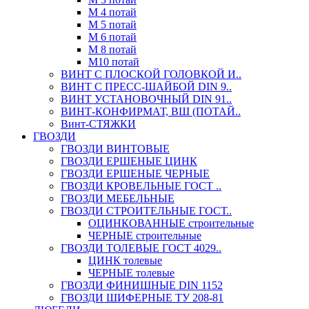
М 4 потай
М 5 потай
М 6 потай
М 8 потай
М10 потай
ВИНТ С ПЛОСКОЙ ГОЛОВКОЙ И..
ВИНТ С ПРЕСС-ШАЙБОЙ DIN 9..
ВИНТ УСТАНОВОЧНЫЙ DIN 91..
ВИНТ-КОНФИРМАТ, ВШ (ПОТАЙ..
Винт-СТЯЖКИ
ГВОЗДИ
ГВОЗДИ ВИНТОВЫЕ
ГВОЗДИ ЕРШЕНЫЕ ЦИНК
ГВОЗДИ ЕРШЕНЫЕ ЧЕРНЫЕ
ГВОЗДИ КРОВЕЛЬНЫЕ ГОСТ ..
ГВОЗДИ МЕБЕЛЬНЫЕ
ГВОЗДИ СТРОИТЕЛЬНЫЕ ГОСТ..
ОЦИНКОВАННЫЕ строительные
ЧЕРНЫЕ строительные
ГВОЗДИ ТОЛЕВЫЕ ГОСТ 4029..
ЦИНК толевые
ЧЕРНЫЕ толевые
ГВОЗДИ ФИНИШНЫЕ DIN 1152
ГВОЗДИ ШИФЕРНЫЕ ТУ 208-81