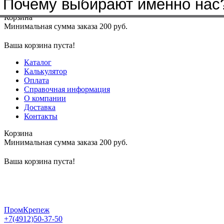
Почему выбирают именно нас
Меню
+7(4912)50-37-50
sbit@krep62.ru
Корзина
Минимальная сумма заказа 200 руб.
Ваша корзина пуста!
Каталог
Калькулятор
Оплата
Справочная информация
О компании
Доставка
Контакты
Корзина
Минимальная сумма заказа 200 руб.
Ваша корзина пуста!
ПромКрепеж
+7(4912)50-37-50