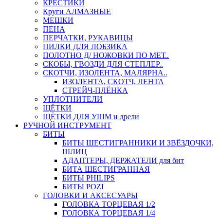
КРЕСТИКИ
Круги АЛМАЗНЫЕ
МЕШКИ
ПЕНА
ПЕРЧАТКИ, РУКАВИЦЫ
ПИЛКИ ДЛЯ ЛОБЗИКА
ПОЛОТНО Д/ НОЖОВКИ ПО МЕТ..
СКОБЫ, ГВОЗДИ ДЛЯ СТЕПЛЕР..
СКОТЧИ, ИЗОЛЕНТА, МАЛЯРНА..
ИЗОЛЕНТА, СКОТЧ, ЛЕНТА
СТРЕЙЧ-ПЛЁНКА
УПЛОТНИТЕЛИ
ЩЁТКИ
ЩЁТКИ ДЛЯ УШМ и дрели
РУЧНОЙ ИНСТРУМЕНТ
БИТЫ
БИТЫ ШЕСТИГРАННИКИ И ЗВЁЗДОЧКИ,
ШЛИЦ
АДАПТЕРЫ, ДЕРЖАТЕЛИ для бит
БИТА ШЕСТИГРАННАЯ
БИТЫ PHILIPS
БИТЫ POZI
ГОЛОВКИ И АКСЕСУАРЫ
ГОЛОВКА ТОРЦЕВАЯ 1/2
ГОЛОВКА ТОРЦЕВАЯ 1/4