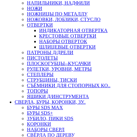
НАПИЛЬНИКИ, НАДФИЛИ
НОЖИ
НОЖНИЦЫ ПО МЕТАЛЛУ
НОЖОВКИ, ЛОБЗИКИ, СТУСЛО
ОТВЕРТКИ
ИНДИКАТОРНАЯ ОТВЕРТКА
КРЕСТОВЫЕ ОТВЕРТКИ
НАБОРЫ ОТВЕРТОК
ШЛИЦЕВЫЕ ОТВЕРТКИ
ПАТРОНЫ Д/ДРЕЛИ
ПИСТОЛЕТЫ
ПЛОСКОГУБЦЫ--КУСАЧКИ
РУЛЕТКИ, УРОВНИ, МЕТРЫ
СТЕПЛЕРЫ
СТРУБЦИНЫ, ТИСКИ
СЪЁМНИКИ ДЛЯ СТОПОРНЫХ КО..
ТОПОРЫ
ЯЩИКИ Д/ИНСТРУМЕНТА
СВЕРЛА, БУРЫ, КОРОНКИ, ЗУ..
БУРЫ SDS MAX
БУРЫ SDS+
ЗУБИЛО, ПИКИ SDS
КОРОНКИ
НАБОРЫ СВЕРЛ
СВЁРЛА ПО ДЕРЕВУ