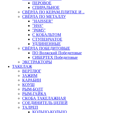
ПЕРОВОЕ
СПИРАЛЬНОЕ
СВЁРЛА ПО КЕРАМ.ПЛИТКЕ И ..
СВЁРЛА ПО МЕТАЛЛУ
"HAISSER"
"HSS"
"Р6М5"
С КОБАЛЬТОМ
СТУПЕНЧАТОЕ
УДЛИНЕННЫЕ
СВЁРЛА ПОБЕДИТОВЫЕ
ПО Волжский Победитовые
СИБЕРТЕХ Победитовые
ЭКСТРАКТОРЫ
ТАКЕЛАЖ
ВЕРТЛЮГ
ЗАЖИМ
КАРАБИН
КОУШ
РЫМ-БОЛТ
РЫМ-ГАЙКА
СКОБА ТАКЕЛАЖНАЯ
СОЕДИНИТЕЛЬ ЦЕПЕЙ
ТАЛРЕП
КОЛЬЦО-КОЛЬЦО