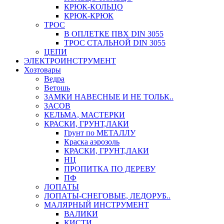
КРЮК-КОЛЬЦО
КРЮК-КРЮК
ТРОС
В ОПЛЕТКЕ ПВХ DIN 3055
ТРОС СТАЛЬНОЙ DIN 3055
ЦЕПИ
ЭЛЕКТРОИНСТРУМЕНТ
Хозтовары
Ведра
Ветошь
ЗАМКИ НАВЕСНЫЕ И НЕ ТОЛЬК..
ЗАСОВ
КЕЛЬМА, МАСТЕРКИ
КРАСКИ, ГРУНТ,ЛАКИ
Грунт по МЕТАЛЛУ
Краска аэрозоль
КРАСКИ, ГРУНТ,ЛАКИ
НЦ
ПРОПИТКА ПО ДЕРЕВУ
ПФ
ЛОПАТЫ
ЛОПАТЫ-СНЕГОВЫЕ, ЛЕДОРУБ..
МАЛЯРНЫЙ ИНСТРУМЕНТ
ВАЛИКИ
КИСТИ