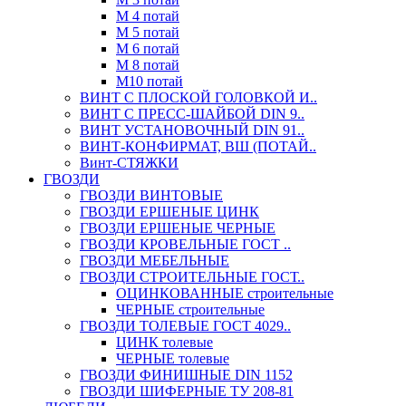
М 4 потай
М 5 потай
М 6 потай
М 8 потай
М10 потай
ВИНТ С ПЛОСКОЙ ГОЛОВКОЙ И..
ВИНТ С ПРЕСС-ШАЙБОЙ DIN 9..
ВИНТ УСТАНОВОЧНЫЙ DIN 91..
ВИНТ-КОНФИРМАТ, ВШ (ПОТАЙ..
Винт-СТЯЖКИ
ГВОЗДИ
ГВОЗДИ ВИНТОВЫЕ
ГВОЗДИ ЕРШЕНЫЕ ЦИНК
ГВОЗДИ ЕРШЕНЫЕ ЧЕРНЫЕ
ГВОЗДИ КРОВЕЛЬНЫЕ ГОСТ ..
ГВОЗДИ МЕБЕЛЬНЫЕ
ГВОЗДИ СТРОИТЕЛЬНЫЕ ГОСТ..
ОЦИНКОВАННЫЕ строительные
ЧЕРНЫЕ строительные
ГВОЗДИ ТОЛЕВЫЕ ГОСТ 4029..
ЦИНК толевые
ЧЕРНЫЕ толевые
ГВОЗДИ ФИНИШНЫЕ DIN 1152
ГВОЗДИ ШИФЕРНЫЕ ТУ 208-81