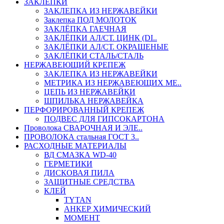
ЗАКЛЕПКИ
ЗАКЛЕПКА ИЗ НЕРЖАВЕЙКИ
Заклепка ПОД МОЛОТОК
ЗАКЛЁПКА ГАЕЧНАЯ
ЗАКЛЁПКИ АЛ/СТ. ЦИНК (DI..
ЗАКЛЁПКИ АЛ/СТ. ОКРАШЕНЫЕ
ЗАКЛЁПКИ СТАЛЬ/СТАЛЬ
НЕРЖАВЕЮЩИЙ КРЕПЕЖ
ЗАКЛЕПКА ИЗ НЕРЖАВЕЙКИ
МЕТРИКА ИЗ НЕРЖАВЕЮЩИХ МЕ..
ЦЕПЬ ИЗ НЕРЖАВЕЙКИ
ШПИЛЬКА НЕРЖАВЕЙКА
ПЕРФОРИРОВАННЫЙ КРЕПЕЖ
ПОДВЕС ДЛЯ ГИПСОКАРТОНА
Проволока СВАРОЧНАЯ И ЭЛЕ..
ПРОВОЛОКА стальная ГОСТ 3..
РАСХОДНЫЕ МАТЕРИАЛЫ
ВД СМАЗКА WD-40
ГЕРМЕТИКИ
ДИСКОВАЯ ПИЛА
ЗАЩИТНЫЕ СРЕДСТВА
КЛЕЙ
TYTAN
АНКЕР ХИМИЧЕСКИЙ
МОМЕНТ