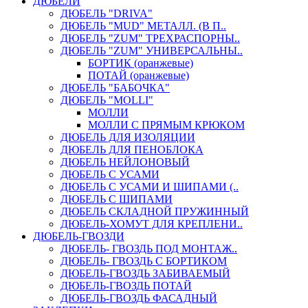
ДЮБЕЛИ
ДЮБЕЛЬ "DRIVA"
ДЮБЕЛЬ "MUD" МЕТАЛЛ. (В П..
ДЮБЕЛЬ "ZUM" ТРЕХРАСПОРНЫ..
ДЮБЕЛЬ "ZUM" УНИВЕРСАЛЬНЫ..
БОРТИК (оранжевые)
ПОТАЙ (оранжевые)
ДЮБЕЛЬ "БАБОЧКА"
ДЮБЕЛЬ "МOLLI"
МОЛЛИ
МОЛЛИ С ПРЯМЫМ КРЮКОМ
ДЮБЕЛЬ ДЛЯ ИЗОЛЯЦИИ
ДЮБЕЛЬ ДЛЯ ПЕНОБЛОКА
ДЮБЕЛЬ НЕЙЛОНОВЫЙ
ДЮБЕЛЬ С УСАМИ
ДЮБЕЛЬ С УСАМИ И ШИПАМИ (..
ДЮБЕЛЬ С ШИПАМИ
ДЮБЕЛЬ СКЛАДНОЙ ПРУЖИННЫЙ
ДЮБЕЛЬ-ХОМУТ ДЛЯ КРЕПЛЕНИ..
ДЮБЕЛЬ-ГВОЗДИ
ДЮБЕЛЬ- ГВОЗДЬ ПОД МОНТАЖ..
ДЮБЕЛЬ- ГВОЗДЬ С БОРТИКОМ
ДЮБЕЛЬ-ГВОЗДЬ ЗАБИВАЕМЫЙ
ДЮБЕЛЬ-ГВОЗДЬ ПОТАЙ
ДЮБЕЛЬ-ГВОЗДЬ ФАСАДНЫЙ