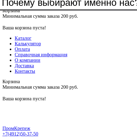
Почему выбирают именно нас
Меню
+7(4912)50-37-50
sbit@krep62.ru
Корзина
Минимальная сумма заказа 200 руб.
Ваша корзина пуста!
Каталог
Калькулятор
Оплата
Справочная информация
О компании
Доставка
Контакты
Корзина
Минимальная сумма заказа 200 руб.
Ваша корзина пуста!
ПромКрепеж
+7(4912)50-37-50