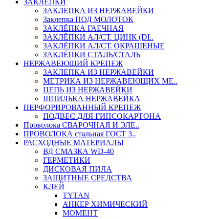
ЗАКЛЕПКИ
ЗАКЛЕПКА ИЗ НЕРЖАВЕЙКИ
Заклепка ПОД МОЛОТОК
ЗАКЛЁПКА ГАЕЧНАЯ
ЗАКЛЁПКИ АЛ/СТ. ЦИНК (DI..
ЗАКЛЁПКИ АЛ/СТ. ОКРАШЕНЫЕ
ЗАКЛЁПКИ СТАЛЬ/СТАЛЬ
НЕРЖАВЕЮЩИЙ КРЕПЕЖ
ЗАКЛЕПКА ИЗ НЕРЖАВЕЙКИ
МЕТРИКА ИЗ НЕРЖАВЕЮЩИХ МЕ..
ЦЕПЬ ИЗ НЕРЖАВЕЙКИ
ШПИЛЬКА НЕРЖАВЕЙКА
ПЕРФОРИРОВАННЫЙ КРЕПЕЖ
ПОДВЕС ДЛЯ ГИПСОКАРТОНА
Проволока СВАРОЧНАЯ И ЭЛЕ..
ПРОВОЛОКА стальная ГОСТ 3..
РАСХОДНЫЕ МАТЕРИАЛЫ
ВД СМАЗКА WD-40
ГЕРМЕТИКИ
ДИСКОВАЯ ПИЛА
ЗАЩИТНЫЕ СРЕДСТВА
КЛЕЙ
TYTAN
АНКЕР ХИМИЧЕСКИЙ
МОМЕНТ