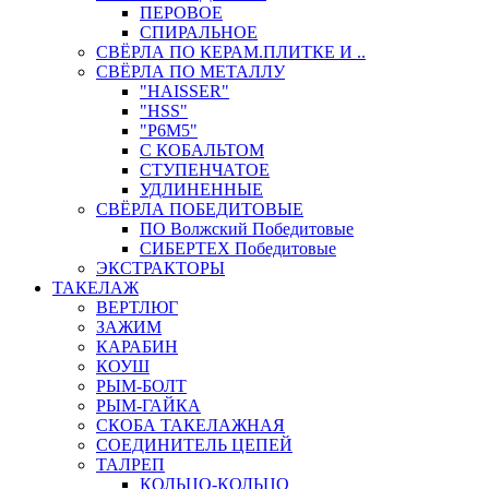
ПЕРОВОЕ
СПИРАЛЬНОЕ
СВЁРЛА ПО КЕРАМ.ПЛИТКЕ И ..
СВЁРЛА ПО МЕТАЛЛУ
"HAISSER"
"HSS"
"Р6М5"
С КОБАЛЬТОМ
СТУПЕНЧАТОЕ
УДЛИНЕННЫЕ
СВЁРЛА ПОБЕДИТОВЫЕ
ПО Волжский Победитовые
СИБЕРТЕХ Победитовые
ЭКСТРАКТОРЫ
ТАКЕЛАЖ
ВЕРТЛЮГ
ЗАЖИМ
КАРАБИН
КОУШ
РЫМ-БОЛТ
РЫМ-ГАЙКА
СКОБА ТАКЕЛАЖНАЯ
СОЕДИНИТЕЛЬ ЦЕПЕЙ
ТАЛРЕП
КОЛЬЦО-КОЛЬЦО