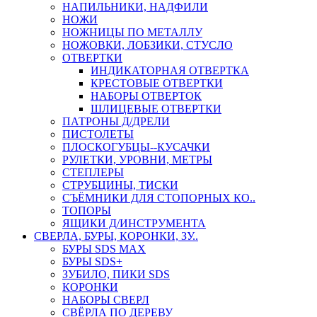
НАПИЛЬНИКИ, НАДФИЛИ
НОЖИ
НОЖНИЦЫ ПО МЕТАЛЛУ
НОЖОВКИ, ЛОБЗИКИ, СТУСЛО
ОТВЕРТКИ
ИНДИКАТОРНАЯ ОТВЕРТКА
КРЕСТОВЫЕ ОТВЕРТКИ
НАБОРЫ ОТВЕРТОК
ШЛИЦЕВЫЕ ОТВЕРТКИ
ПАТРОНЫ Д/ДРЕЛИ
ПИСТОЛЕТЫ
ПЛОСКОГУБЦЫ--КУСАЧКИ
РУЛЕТКИ, УРОВНИ, МЕТРЫ
СТЕПЛЕРЫ
СТРУБЦИНЫ, ТИСКИ
СЪЁМНИКИ ДЛЯ СТОПОРНЫХ КО..
ТОПОРЫ
ЯЩИКИ Д/ИНСТРУМЕНТА
СВЕРЛА, БУРЫ, КОРОНКИ, ЗУ..
БУРЫ SDS MAX
БУРЫ SDS+
ЗУБИЛО, ПИКИ SDS
КОРОНКИ
НАБОРЫ СВЕРЛ
СВЁРЛА ПО ДЕРЕВУ