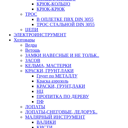
КРЮК-КОЛЬЦО
КРЮК-КРЮК
ТРОС
В ОПЛЕТКЕ ПВХ DIN 3055
ТРОС СТАЛЬНОЙ DIN 3055
ЦЕПИ
ЭЛЕКТРОИНСТРУМЕНТ
Хозтовары
Ведра
Ветошь
ЗАМКИ НАВЕСНЫЕ И НЕ ТОЛЬК..
ЗАСОВ
КЕЛЬМА, МАСТЕРКИ
КРАСКИ, ГРУНТ,ЛАКИ
Грунт по МЕТАЛЛУ
Краска аэрозоль
КРАСКИ, ГРУНТ,ЛАКИ
НЦ
ПРОПИТКА ПО ДЕРЕВУ
ПФ
ЛОПАТЫ
ЛОПАТЫ-СНЕГОВЫЕ, ЛЕДОРУБ..
МАЛЯРНЫЙ ИНСТРУМЕНТ
ВАЛИКИ
КИСТИ