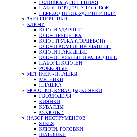
ГОЛОВКА УДЛИНЕННАЯ
НАБОР ТОРЦЕВЫХ ГОЛОВОК
ПЕРЕХОДНИКИ, УДЛИННИТЕЛИ
ЗАКЛЕПОЧНИКИ
КЛЮЧИ
КЛЮЧИ УДАРНЫЕ
КЛЮЧ ТРЕЩЕТКА
КЛЮЧ ТРУБКА (ТОРЦЕВОЙ)
КЛЮЧИ КОМБИНИРОВАННЫЕ
КЛЮЧИ НАКИДНЫЕ
КЛЮЧИ ТРУБНЫЕ И РАЗВОДНЫЕ
НАБОРЫ КЛЮЧЕЙ
РОЖКОВЫЕ
МЕТЧИКИ - ПЛАШКИ
МЕТЧИКИ
ПЛАШКА
МОЛОТКИ, КУВАЛДЫ, КИЯНКИ
ГВОЗДОДЕРЫ
КИЯНКИ
КУВАЛДЫ
МОЛОТКИ
НАБОР ИНСТРУМЕНТОВ
STELS
КЛЮЧИ, ГОЛОВКИ
ШАРОШКИ