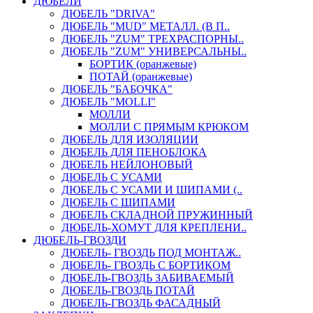
ДЮБЕЛИ
ДЮБЕЛЬ "DRIVA"
ДЮБЕЛЬ "MUD" МЕТАЛЛ. (В П..
ДЮБЕЛЬ "ZUM" ТРЕХРАСПОРНЫ..
ДЮБЕЛЬ "ZUM" УНИВЕРСАЛЬНЫ..
БОРТИК (оранжевые)
ПОТАЙ (оранжевые)
ДЮБЕЛЬ "БАБОЧКА"
ДЮБЕЛЬ "МOLLI"
МОЛЛИ
МОЛЛИ С ПРЯМЫМ КРЮКОМ
ДЮБЕЛЬ ДЛЯ ИЗОЛЯЦИИ
ДЮБЕЛЬ ДЛЯ ПЕНОБЛОКА
ДЮБЕЛЬ НЕЙЛОНОВЫЙ
ДЮБЕЛЬ С УСАМИ
ДЮБЕЛЬ С УСАМИ И ШИПАМИ (..
ДЮБЕЛЬ С ШИПАМИ
ДЮБЕЛЬ СКЛАДНОЙ ПРУЖИННЫЙ
ДЮБЕЛЬ-ХОМУТ ДЛЯ КРЕПЛЕНИ..
ДЮБЕЛЬ-ГВОЗДИ
ДЮБЕЛЬ- ГВОЗДЬ ПОД МОНТАЖ..
ДЮБЕЛЬ- ГВОЗДЬ С БОРТИКОМ
ДЮБЕЛЬ-ГВОЗДЬ ЗАБИВАЕМЫЙ
ДЮБЕЛЬ-ГВОЗДЬ ПОТАЙ
ДЮБЕЛЬ-ГВОЗДЬ ФАСАДНЫЙ