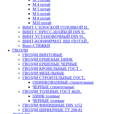
М 4 потай
М 5 потай
М 6 потай
М 8 потай
М10 потай
ВИНТ С ПЛОСКОЙ ГОЛОВКОЙ И..
ВИНТ С ПРЕСС-ШАЙБОЙ DIN 9..
ВИНТ УСТАНОВОЧНЫЙ DIN 91..
ВИНТ-КОНФИРМАТ, ВШ (ПОТАЙ..
Винт-СТЯЖКИ
ГВОЗДИ
ГВОЗДИ ВИНТОВЫЕ
ГВОЗДИ ЕРШЕНЫЕ ЦИНК
ГВОЗДИ ЕРШЕНЫЕ ЧЕРНЫЕ
ГВОЗДИ КРОВЕЛЬНЫЕ ГОСТ ..
ГВОЗДИ МЕБЕЛЬНЫЕ
ГВОЗДИ СТРОИТЕЛЬНЫЕ ГОСТ..
ОЦИНКОВАННЫЕ строительные
ЧЕРНЫЕ строительные
ГВОЗДИ ТОЛЕВЫЕ ГОСТ 4029..
ЦИНК толевые
ЧЕРНЫЕ толевые
ГВОЗДИ ФИНИШНЫЕ DIN 1152
ГВОЗДИ ШИФЕРНЫЕ ТУ 208-81