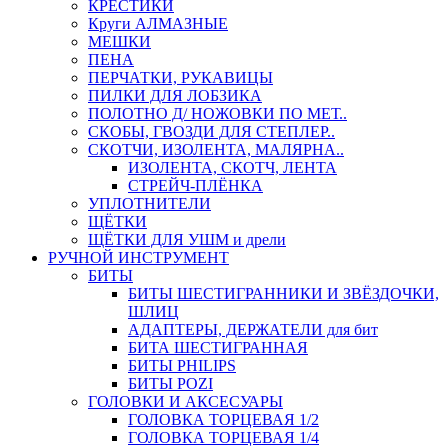
КРЕСТИКИ
Круги АЛМАЗНЫЕ
МЕШКИ
ПЕНА
ПЕРЧАТКИ, РУКАВИЦЫ
ПИЛКИ ДЛЯ ЛОБЗИКА
ПОЛОТНО Д/ НОЖОВКИ ПО МЕТ..
СКОБЫ, ГВОЗДИ ДЛЯ СТЕПЛЕР..
СКОТЧИ, ИЗОЛЕНТА, МАЛЯРНА..
ИЗОЛЕНТА, СКОТЧ, ЛЕНТА
СТРЕЙЧ-ПЛЁНКА
УПЛОТНИТЕЛИ
ЩЁТКИ
ЩЁТКИ ДЛЯ УШМ и дрели
РУЧНОЙ ИНСТРУМЕНТ
БИТЫ
БИТЫ ШЕСТИГРАННИКИ И ЗВЁЗДОЧКИ,
ШЛИЦ
АДАПТЕРЫ, ДЕРЖАТЕЛИ для бит
БИТА ШЕСТИГРАННАЯ
БИТЫ PHILIPS
БИТЫ POZI
ГОЛОВКИ И АКСЕСУАРЫ
ГОЛОВКА ТОРЦЕВАЯ 1/2
ГОЛОВКА ТОРЦЕВАЯ 1/4