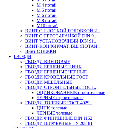
М 4 потай
М 5 потай
М 6 потай
М 8 потай
М10 потай
ВИНТ С ПЛОСКОЙ ГОЛОВКОЙ И..
ВИНТ С ПРЕСС-ШАЙБОЙ DIN 9..
ВИНТ УСТАНОВОЧНЫЙ DIN 91..
ВИНТ-КОНФИРМАТ, ВШ (ПОТАЙ..
Винт-СТЯЖКИ
ГВОЗДИ
ГВОЗДИ ВИНТОВЫЕ
ГВОЗДИ ЕРШЕНЫЕ ЦИНК
ГВОЗДИ ЕРШЕНЫЕ ЧЕРНЫЕ
ГВОЗДИ КРОВЕЛЬНЫЕ ГОСТ ..
ГВОЗДИ МЕБЕЛЬНЫЕ
ГВОЗДИ СТРОИТЕЛЬНЫЕ ГОСТ..
ОЦИНКОВАННЫЕ строительные
ЧЕРНЫЕ строительные
ГВОЗДИ ТОЛЕВЫЕ ГОСТ 4029..
ЦИНК толевые
ЧЕРНЫЕ толевые
ГВОЗДИ ФИНИШНЫЕ DIN 1152
ГВОЗДИ ШИФЕРНЫЕ ТУ 208-81