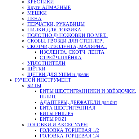
КРЕСТИКИ
Круги АЛМАЗНЫЕ
МЕШКИ
ПЕНА
ПЕРЧАТКИ, РУКАВИЦЫ
ПИЛКИ ДЛЯ ЛОБЗИКА
ПОЛОТНО Д/ НОЖОВКИ ПО МЕТ..
СКОБЫ, ГВОЗДИ ДЛЯ СТЕПЛЕР..
СКОТЧИ, ИЗОЛЕНТА, МАЛЯРНА..
ИЗОЛЕНТА, СКОТЧ, ЛЕНТА
СТРЕЙЧ-ПЛЁНКА
УПЛОТНИТЕЛИ
ЩЁТКИ
ЩЁТКИ ДЛЯ УШМ и дрели
РУЧНОЙ ИНСТРУМЕНТ
БИТЫ
БИТЫ ШЕСТИГРАННИКИ И ЗВЁЗДОЧКИ,
ШЛИЦ
АДАПТЕРЫ, ДЕРЖАТЕЛИ для бит
БИТА ШЕСТИГРАННАЯ
БИТЫ PHILIPS
БИТЫ POZI
ГОЛОВКИ И АКСЕСУАРЫ
ГОЛОВКА ТОРЦЕВАЯ 1/2
ГОЛОВКА ТОРЦЕВАЯ 1/4