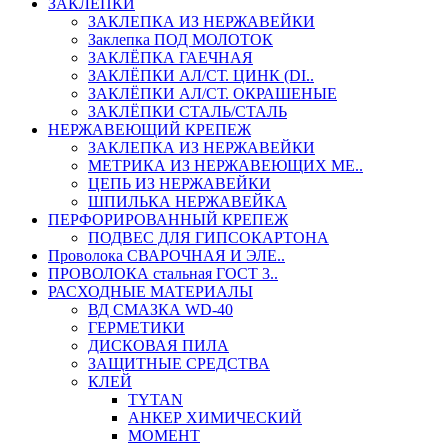
ЗАКЛЕПКИ
ЗАКЛЕПКА ИЗ НЕРЖАВЕЙКИ
Заклепка ПОД МОЛОТОК
ЗАКЛЁПКА ГАЕЧНАЯ
ЗАКЛЁПКИ АЛ/СТ. ЦИНК (DI..
ЗАКЛЁПКИ АЛ/СТ. ОКРАШЕНЫЕ
ЗАКЛЁПКИ СТАЛЬ/СТАЛЬ
НЕРЖАВЕЮЩИЙ КРЕПЕЖ
ЗАКЛЕПКА ИЗ НЕРЖАВЕЙКИ
МЕТРИКА ИЗ НЕРЖАВЕЮЩИХ МЕ..
ЦЕПЬ ИЗ НЕРЖАВЕЙКИ
ШПИЛЬКА НЕРЖАВЕЙКА
ПЕРФОРИРОВАННЫЙ КРЕПЕЖ
ПОДВЕС ДЛЯ ГИПСОКАРТОНА
Проволока СВАРОЧНАЯ И ЭЛЕ..
ПРОВОЛОКА стальная ГОСТ 3..
РАСХОДНЫЕ МАТЕРИАЛЫ
ВД СМАЗКА WD-40
ГЕРМЕТИКИ
ДИСКОВАЯ ПИЛА
ЗАЩИТНЫЕ СРЕДСТВА
КЛЕЙ
TYTAN
АНКЕР ХИМИЧЕСКИЙ
МОМЕНТ