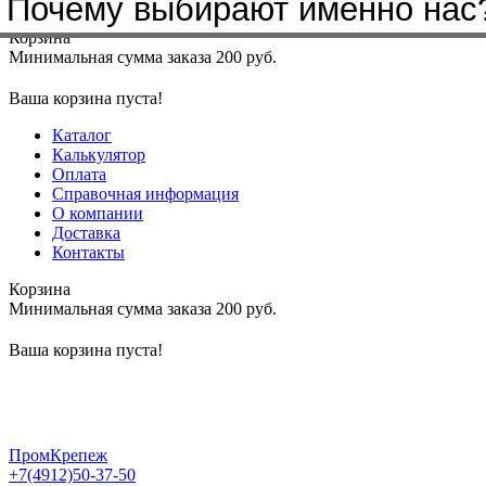
Почему выбирают именно нас
Меню
+7(4912)50-37-50
sbit@krep62.ru
Корзина
Минимальная сумма заказа 200 руб.
Ваша корзина пуста!
Каталог
Калькулятор
Оплата
Справочная информация
О компании
Доставка
Контакты
Корзина
Минимальная сумма заказа 200 руб.
Ваша корзина пуста!
ПромКрепеж
+7(4912)50-37-50