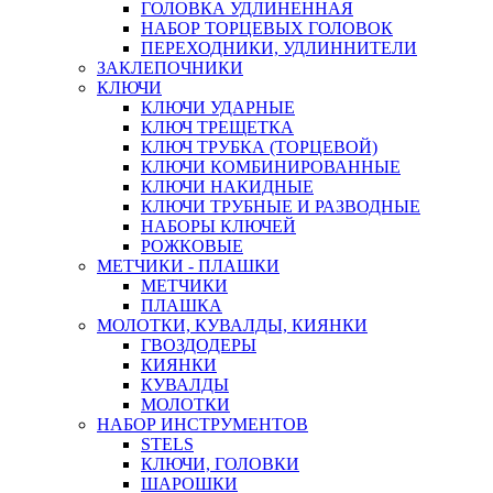
ГОЛОВКА УДЛИНЕННАЯ
НАБОР ТОРЦЕВЫХ ГОЛОВОК
ПЕРЕХОДНИКИ, УДЛИННИТЕЛИ
ЗАКЛЕПОЧНИКИ
КЛЮЧИ
КЛЮЧИ УДАРНЫЕ
КЛЮЧ ТРЕЩЕТКА
КЛЮЧ ТРУБКА (ТОРЦЕВОЙ)
КЛЮЧИ КОМБИНИРОВАННЫЕ
КЛЮЧИ НАКИДНЫЕ
КЛЮЧИ ТРУБНЫЕ И РАЗВОДНЫЕ
НАБОРЫ КЛЮЧЕЙ
РОЖКОВЫЕ
МЕТЧИКИ - ПЛАШКИ
МЕТЧИКИ
ПЛАШКА
МОЛОТКИ, КУВАЛДЫ, КИЯНКИ
ГВОЗДОДЕРЫ
КИЯНКИ
КУВАЛДЫ
МОЛОТКИ
НАБОР ИНСТРУМЕНТОВ
STELS
КЛЮЧИ, ГОЛОВКИ
ШАРОШКИ