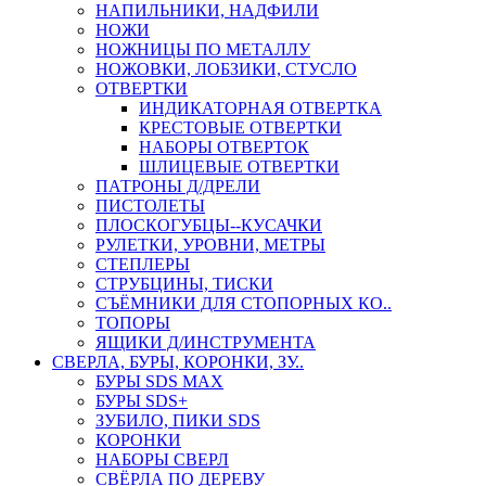
НАПИЛЬНИКИ, НАДФИЛИ
НОЖИ
НОЖНИЦЫ ПО МЕТАЛЛУ
НОЖОВКИ, ЛОБЗИКИ, СТУСЛО
ОТВЕРТКИ
ИНДИКАТОРНАЯ ОТВЕРТКА
КРЕСТОВЫЕ ОТВЕРТКИ
НАБОРЫ ОТВЕРТОК
ШЛИЦЕВЫЕ ОТВЕРТКИ
ПАТРОНЫ Д/ДРЕЛИ
ПИСТОЛЕТЫ
ПЛОСКОГУБЦЫ--КУСАЧКИ
РУЛЕТКИ, УРОВНИ, МЕТРЫ
СТЕПЛЕРЫ
СТРУБЦИНЫ, ТИСКИ
СЪЁМНИКИ ДЛЯ СТОПОРНЫХ КО..
ТОПОРЫ
ЯЩИКИ Д/ИНСТРУМЕНТА
СВЕРЛА, БУРЫ, КОРОНКИ, ЗУ..
БУРЫ SDS MAX
БУРЫ SDS+
ЗУБИЛО, ПИКИ SDS
КОРОНКИ
НАБОРЫ СВЕРЛ
СВЁРЛА ПО ДЕРЕВУ