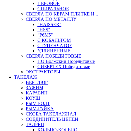
ПЕРОВОЕ
СПИРАЛЬНОЕ
СВЁРЛА ПО КЕРАМ.ПЛИТКЕ И ..
СВЁРЛА ПО МЕТАЛЛУ
"HAISSER"
"HSS"
"Р6М5"
С КОБАЛЬТОМ
СТУПЕНЧАТОЕ
УДЛИНЕННЫЕ
СВЁРЛА ПОБЕДИТОВЫЕ
ПО Волжский Победитовые
СИБЕРТЕХ Победитовые
ЭКСТРАКТОРЫ
ТАКЕЛАЖ
ВЕРТЛЮГ
ЗАЖИМ
КАРАБИН
КОУШ
РЫМ-БОЛТ
РЫМ-ГАЙКА
СКОБА ТАКЕЛАЖНАЯ
СОЕДИНИТЕЛЬ ЦЕПЕЙ
ТАЛРЕП
КОЛЬЦО-КОЛЬЦО