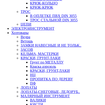
КРЮК-КОЛЬЦО
КРЮК-КРЮК
ТРОС
В ОПЛЕТКЕ ПВХ DIN 3055
ТРОС СТАЛЬНОЙ DIN 3055
ЦЕПИ
ЭЛЕКТРОИНСТРУМЕНТ
Хозтовары
Ведра
Ветошь
ЗАМКИ НАВЕСНЫЕ И НЕ ТОЛЬК..
ЗАСОВ
КЕЛЬМА, МАСТЕРКИ
КРАСКИ, ГРУНТ,ЛАКИ
Грунт по МЕТАЛЛУ
Краска аэрозоль
КРАСКИ, ГРУНТ,ЛАКИ
НЦ
ПРОПИТКА ПО ДЕРЕВУ
ПФ
ЛОПАТЫ
ЛОПАТЫ-СНЕГОВЫЕ, ЛЕДОРУБ..
МАЛЯРНЫЙ ИНСТРУМЕНТ
ВАЛИКИ
КИСТИ