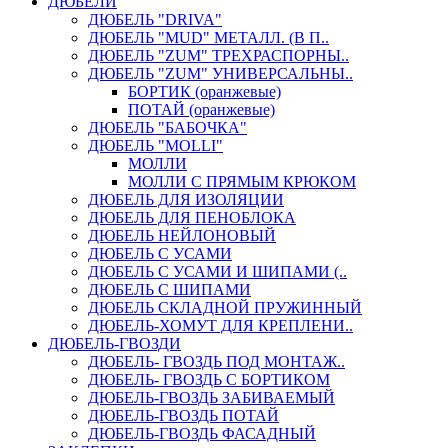
ДЮБЕЛИ
ДЮБЕЛЬ "DRIVA"
ДЮБЕЛЬ "MUD" МЕТАЛЛ. (В П..
ДЮБЕЛЬ "ZUM" ТРЕХРАСПОРНЫ..
ДЮБЕЛЬ "ZUM" УНИВЕРСАЛЬНЫ..
БОРТИК (оранжевые)
ПОТАЙ (оранжевые)
ДЮБЕЛЬ "БАБОЧКА"
ДЮБЕЛЬ "МOLLI"
МОЛЛИ
МОЛЛИ С ПРЯМЫМ КРЮКОМ
ДЮБЕЛЬ ДЛЯ ИЗОЛЯЦИИ
ДЮБЕЛЬ ДЛЯ ПЕНОБЛОКА
ДЮБЕЛЬ НЕЙЛОНОВЫЙ
ДЮБЕЛЬ С УСАМИ
ДЮБЕЛЬ С УСАМИ И ШИПАМИ (..
ДЮБЕЛЬ С ШИПАМИ
ДЮБЕЛЬ СКЛАДНОЙ ПРУЖИННЫЙ
ДЮБЕЛЬ-ХОМУТ ДЛЯ КРЕПЛЕНИ..
ДЮБЕЛЬ-ГВОЗДИ
ДЮБЕЛЬ- ГВОЗДЬ ПОД МОНТАЖ..
ДЮБЕЛЬ- ГВОЗДЬ С БОРТИКОМ
ДЮБЕЛЬ-ГВОЗДЬ ЗАБИВАЕМЫЙ
ДЮБЕЛЬ-ГВОЗДЬ ПОТАЙ
ДЮБЕЛЬ-ГВОЗДЬ ФАСАДНЫЙ