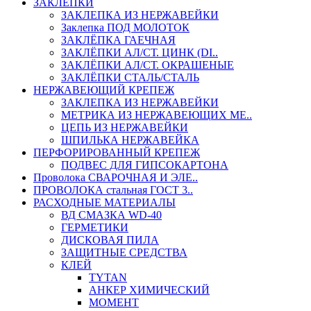
ЗАКЛЕПКИ
ЗАКЛЕПКА ИЗ НЕРЖАВЕЙКИ
Заклепка ПОД МОЛОТОК
ЗАКЛЁПКА ГАЕЧНАЯ
ЗАКЛЁПКИ АЛ/СТ. ЦИНК (DI..
ЗАКЛЁПКИ АЛ/СТ. ОКРАШЕНЫЕ
ЗАКЛЁПКИ СТАЛЬ/СТАЛЬ
НЕРЖАВЕЮЩИЙ КРЕПЕЖ
ЗАКЛЕПКА ИЗ НЕРЖАВЕЙКИ
МЕТРИКА ИЗ НЕРЖАВЕЮЩИХ МЕ..
ЦЕПЬ ИЗ НЕРЖАВЕЙКИ
ШПИЛЬКА НЕРЖАВЕЙКА
ПЕРФОРИРОВАННЫЙ КРЕПЕЖ
ПОДВЕС ДЛЯ ГИПСОКАРТОНА
Проволока СВАРОЧНАЯ И ЭЛЕ..
ПРОВОЛОКА стальная ГОСТ 3..
РАСХОДНЫЕ МАТЕРИАЛЫ
ВД СМАЗКА WD-40
ГЕРМЕТИКИ
ДИСКОВАЯ ПИЛА
ЗАЩИТНЫЕ СРЕДСТВА
КЛЕЙ
TYTAN
АНКЕР ХИМИЧЕСКИЙ
МОМЕНТ