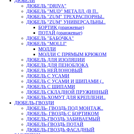
ДЮБЕЛИ
ДЮБЕЛЬ "DRIVA"
ДЮБЕЛЬ "MUD" МЕТАЛЛ. (В П..
ДЮБЕЛЬ "ZUM" ТРЕХРАСПОРНЫ..
ДЮБЕЛЬ "ZUM" УНИВЕРСАЛЬНЫ..
БОРТИК (оранжевые)
ПОТАЙ (оранжевые)
ДЮБЕЛЬ "БАБОЧКА"
ДЮБЕЛЬ "МOLLI"
МОЛЛИ
МОЛЛИ С ПРЯМЫМ КРЮКОМ
ДЮБЕЛЬ ДЛЯ ИЗОЛЯЦИИ
ДЮБЕЛЬ ДЛЯ ПЕНОБЛОКА
ДЮБЕЛЬ НЕЙЛОНОВЫЙ
ДЮБЕЛЬ С УСАМИ
ДЮБЕЛЬ С УСАМИ И ШИПАМИ (..
ДЮБЕЛЬ С ШИПАМИ
ДЮБЕЛЬ СКЛАДНОЙ ПРУЖИННЫЙ
ДЮБЕЛЬ-ХОМУТ ДЛЯ КРЕПЛЕНИ..
ДЮБЕЛЬ-ГВОЗДИ
ДЮБЕЛЬ- ГВОЗДЬ ПОД МОНТАЖ..
ДЮБЕЛЬ- ГВОЗДЬ С БОРТИКОМ
ДЮБЕЛЬ-ГВОЗДЬ ЗАБИВАЕМЫЙ
ДЮБЕЛЬ-ГВОЗДЬ ПОТАЙ
ДЮБЕЛЬ-ГВОЗДЬ ФАСАДНЫЙ