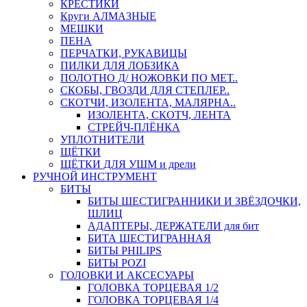
КРЕСТИКИ
Круги АЛМАЗНЫЕ
МЕШКИ
ПЕНА
ПЕРЧАТКИ, РУКАВИЦЫ
ПИЛКИ ДЛЯ ЛОБЗИКА
ПОЛОТНО Д/ НОЖОВКИ ПО МЕТ..
СКОБЫ, ГВОЗДИ ДЛЯ СТЕПЛЕР..
СКОТЧИ, ИЗОЛЕНТА, МАЛЯРНА..
ИЗОЛЕНТА, СКОТЧ, ЛЕНТА
СТРЕЙЧ-ПЛЁНКА
УПЛОТНИТЕЛИ
ЩЁТКИ
ЩЁТКИ ДЛЯ УШМ и дрели
РУЧНОЙ ИНСТРУМЕНТ
БИТЫ
БИТЫ ШЕСТИГРАННИКИ И ЗВЁЗДОЧКИ,
ШЛИЦ
АДАПТЕРЫ, ДЕРЖАТЕЛИ для бит
БИТА ШЕСТИГРАННАЯ
БИТЫ PHILIPS
БИТЫ POZI
ГОЛОВКИ И АКСЕСУАРЫ
ГОЛОВКА ТОРЦЕВАЯ 1/2
ГОЛОВКА ТОРЦЕВАЯ 1/4