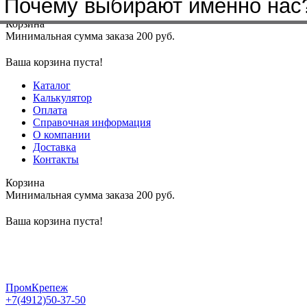
Почему выбирают именно нас
Меню
+7(4912)50-37-50
sbit@krep62.ru
Корзина
Минимальная сумма заказа 200 руб.
Ваша корзина пуста!
Каталог
Калькулятор
Оплата
Справочная информация
О компании
Доставка
Контакты
Корзина
Минимальная сумма заказа 200 руб.
Ваша корзина пуста!
ПромКрепеж
+7(4912)50-37-50