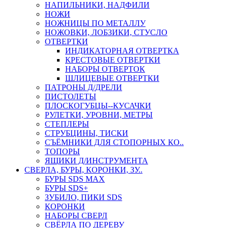
НАПИЛЬНИКИ, НАДФИЛИ
НОЖИ
НОЖНИЦЫ ПО МЕТАЛЛУ
НОЖОВКИ, ЛОБЗИКИ, СТУСЛО
ОТВЕРТКИ
ИНДИКАТОРНАЯ ОТВЕРТКА
КРЕСТОВЫЕ ОТВЕРТКИ
НАБОРЫ ОТВЕРТОК
ШЛИЦЕВЫЕ ОТВЕРТКИ
ПАТРОНЫ Д/ДРЕЛИ
ПИСТОЛЕТЫ
ПЛОСКОГУБЦЫ--КУСАЧКИ
РУЛЕТКИ, УРОВНИ, МЕТРЫ
СТЕПЛЕРЫ
СТРУБЦИНЫ, ТИСКИ
СЪЁМНИКИ ДЛЯ СТОПОРНЫХ КО..
ТОПОРЫ
ЯЩИКИ Д/ИНСТРУМЕНТА
СВЕРЛА, БУРЫ, КОРОНКИ, ЗУ..
БУРЫ SDS MAX
БУРЫ SDS+
ЗУБИЛО, ПИКИ SDS
КОРОНКИ
НАБОРЫ СВЕРЛ
СВЁРЛА ПО ДЕРЕВУ