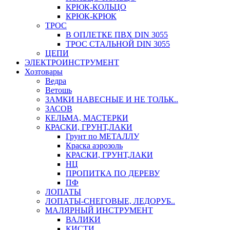
КРЮК-КОЛЬЦО
КРЮК-КРЮК
ТРОС
В ОПЛЕТКЕ ПВХ DIN 3055
ТРОС СТАЛЬНОЙ DIN 3055
ЦЕПИ
ЭЛЕКТРОИНСТРУМЕНТ
Хозтовары
Ведра
Ветошь
ЗАМКИ НАВЕСНЫЕ И НЕ ТОЛЬК..
ЗАСОВ
КЕЛЬМА, МАСТЕРКИ
КРАСКИ, ГРУНТ,ЛАКИ
Грунт по МЕТАЛЛУ
Краска аэрозоль
КРАСКИ, ГРУНТ,ЛАКИ
НЦ
ПРОПИТКА ПО ДЕРЕВУ
ПФ
ЛОПАТЫ
ЛОПАТЫ-СНЕГОВЫЕ, ЛЕДОРУБ..
МАЛЯРНЫЙ ИНСТРУМЕНТ
ВАЛИКИ
КИСТИ