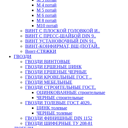
М 4 потай
М 5 потай
М 6 потай
М 8 потай
М10 потай
ВИНТ С ПЛОСКОЙ ГОЛОВКОЙ И..
ВИНТ С ПРЕСС-ШАЙБОЙ DIN 9..
ВИНТ УСТАНОВОЧНЫЙ DIN 91..
ВИНТ-КОНФИРМАТ, ВШ (ПОТАЙ..
Винт-СТЯЖКИ
ГВОЗДИ
ГВОЗДИ ВИНТОВЫЕ
ГВОЗДИ ЕРШЕНЫЕ ЦИНК
ГВОЗДИ ЕРШЕНЫЕ ЧЕРНЫЕ
ГВОЗДИ КРОВЕЛЬНЫЕ ГОСТ ..
ГВОЗДИ МЕБЕЛЬНЫЕ
ГВОЗДИ СТРОИТЕЛЬНЫЕ ГОСТ..
ОЦИНКОВАННЫЕ строительные
ЧЕРНЫЕ строительные
ГВОЗДИ ТОЛЕВЫЕ ГОСТ 4029..
ЦИНК толевые
ЧЕРНЫЕ толевые
ГВОЗДИ ФИНИШНЫЕ DIN 1152
ГВОЗДИ ШИФЕРНЫЕ ТУ 208-81