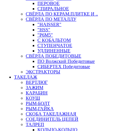
ПЕРОВОЕ
СПИРАЛЬНОЕ
СВЁРЛА ПО КЕРАМ.ПЛИТКЕ И ..
СВЁРЛА ПО МЕТАЛЛУ
"HAISSER"
"HSS"
"Р6М5"
С КОБАЛЬТОМ
СТУПЕНЧАТОЕ
УДЛИНЕННЫЕ
СВЁРЛА ПОБЕДИТОВЫЕ
ПО Волжский Победитовые
СИБЕРТЕХ Победитовые
ЭКСТРАКТОРЫ
ТАКЕЛАЖ
ВЕРТЛЮГ
ЗАЖИМ
КАРАБИН
КОУШ
РЫМ-БОЛТ
РЫМ-ГАЙКА
СКОБА ТАКЕЛАЖНАЯ
СОЕДИНИТЕЛЬ ЦЕПЕЙ
ТАЛРЕП
КОЛЬЦО-КОЛЬЦО