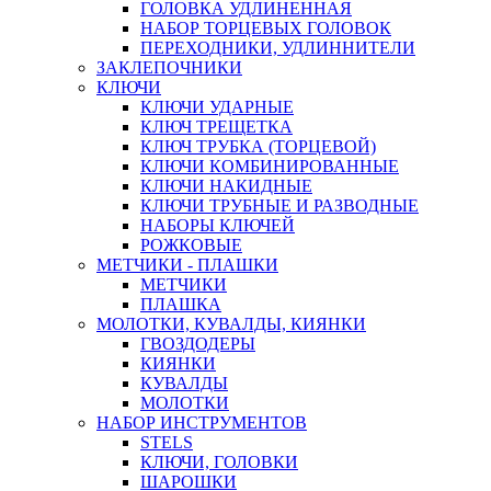
ГОЛОВКА УДЛИНЕННАЯ
НАБОР ТОРЦЕВЫХ ГОЛОВОК
ПЕРЕХОДНИКИ, УДЛИННИТЕЛИ
ЗАКЛЕПОЧНИКИ
КЛЮЧИ
КЛЮЧИ УДАРНЫЕ
КЛЮЧ ТРЕЩЕТКА
КЛЮЧ ТРУБКА (ТОРЦЕВОЙ)
КЛЮЧИ КОМБИНИРОВАННЫЕ
КЛЮЧИ НАКИДНЫЕ
КЛЮЧИ ТРУБНЫЕ И РАЗВОДНЫЕ
НАБОРЫ КЛЮЧЕЙ
РОЖКОВЫЕ
МЕТЧИКИ - ПЛАШКИ
МЕТЧИКИ
ПЛАШКА
МОЛОТКИ, КУВАЛДЫ, КИЯНКИ
ГВОЗДОДЕРЫ
КИЯНКИ
КУВАЛДЫ
МОЛОТКИ
НАБОР ИНСТРУМЕНТОВ
STELS
КЛЮЧИ, ГОЛОВКИ
ШАРОШКИ