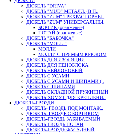
ДЮБЕЛИ
ДЮБЕЛЬ "DRIVA"
ДЮБЕЛЬ "MUD" МЕТАЛЛ. (В П..
ДЮБЕЛЬ "ZUM" ТРЕХРАСПОРНЫ..
ДЮБЕЛЬ "ZUM" УНИВЕРСАЛЬНЫ..
БОРТИК (оранжевые)
ПОТАЙ (оранжевые)
ДЮБЕЛЬ "БАБОЧКА"
ДЮБЕЛЬ "МOLLI"
МОЛЛИ
МОЛЛИ С ПРЯМЫМ КРЮКОМ
ДЮБЕЛЬ ДЛЯ ИЗОЛЯЦИИ
ДЮБЕЛЬ ДЛЯ ПЕНОБЛОКА
ДЮБЕЛЬ НЕЙЛОНОВЫЙ
ДЮБЕЛЬ С УСАМИ
ДЮБЕЛЬ С УСАМИ И ШИПАМИ (..
ДЮБЕЛЬ С ШИПАМИ
ДЮБЕЛЬ СКЛАДНОЙ ПРУЖИННЫЙ
ДЮБЕЛЬ-ХОМУТ ДЛЯ КРЕПЛЕНИ..
ДЮБЕЛЬ-ГВОЗДИ
ДЮБЕЛЬ- ГВОЗДЬ ПОД МОНТАЖ..
ДЮБЕЛЬ- ГВОЗДЬ С БОРТИКОМ
ДЮБЕЛЬ-ГВОЗДЬ ЗАБИВАЕМЫЙ
ДЮБЕЛЬ-ГВОЗДЬ ПОТАЙ
ДЮБЕЛЬ-ГВОЗДЬ ФАСАДНЫЙ