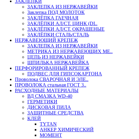
ЗАКЛЕПКИ
ЗАКЛЕПКА ИЗ НЕРЖАВЕЙКИ
Заклепка ПОД МОЛОТОК
ЗАКЛЁПКА ГАЕЧНАЯ
ЗАКЛЁПКИ АЛ/СТ. ЦИНК (DI..
ЗАКЛЁПКИ АЛ/СТ. ОКРАШЕНЫЕ
ЗАКЛЁПКИ СТАЛЬ/СТАЛЬ
НЕРЖАВЕЮЩИЙ КРЕПЕЖ
ЗАКЛЕПКА ИЗ НЕРЖАВЕЙКИ
МЕТРИКА ИЗ НЕРЖАВЕЮЩИХ МЕ..
ЦЕПЬ ИЗ НЕРЖАВЕЙКИ
ШПИЛЬКА НЕРЖАВЕЙКА
ПЕРФОРИРОВАННЫЙ КРЕПЕЖ
ПОДВЕС ДЛЯ ГИПСОКАРТОНА
Проволока СВАРОЧНАЯ И ЭЛЕ..
ПРОВОЛОКА стальная ГОСТ 3..
РАСХОДНЫЕ МАТЕРИАЛЫ
ВД СМАЗКА WD-40
ГЕРМЕТИКИ
ДИСКОВАЯ ПИЛА
ЗАЩИТНЫЕ СРЕДСТВА
КЛЕЙ
TYTAN
АНКЕР ХИМИЧЕСКИЙ
МОМЕНТ