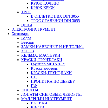
КРЮК-КОЛЬЦО
КРЮК-КРЮК
ТРОС
В ОПЛЕТКЕ ПВХ DIN 3055
ТРОС СТАЛЬНОЙ DIN 3055
ЦЕПИ
ЭЛЕКТРОИНСТРУМЕНТ
Хозтовары
Ведра
Ветошь
ЗАМКИ НАВЕСНЫЕ И НЕ ТОЛЬК..
ЗАСОВ
КЕЛЬМА, МАСТЕРКИ
КРАСКИ, ГРУНТ,ЛАКИ
Грунт по МЕТАЛЛУ
Краска аэрозоль
КРАСКИ, ГРУНТ,ЛАКИ
НЦ
ПРОПИТКА ПО ДЕРЕВУ
ПФ
ЛОПАТЫ
ЛОПАТЫ-СНЕГОВЫЕ, ЛЕДОРУБ..
МАЛЯРНЫЙ ИНСТРУМЕНТ
ВАЛИКИ
КИСТИ