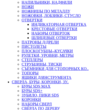
НАПИЛЬНИКИ, НАДФИЛИ
НОЖИ
НОЖНИЦЫ ПО МЕТАЛЛУ
НОЖОВКИ, ЛОБЗИКИ, СТУСЛО
ОТВЕРТКИ
ИНДИКАТОРНАЯ ОТВЕРТКА
КРЕСТОВЫЕ ОТВЕРТКИ
НАБОРЫ ОТВЕРТОК
ШЛИЦЕВЫЕ ОТВЕРТКИ
ПАТРОНЫ Д/ДРЕЛИ
ПИСТОЛЕТЫ
ПЛОСКОГУБЦЫ--КУСАЧКИ
РУЛЕТКИ, УРОВНИ, МЕТРЫ
СТЕПЛЕРЫ
СТРУБЦИНЫ, ТИСКИ
СЪЁМНИКИ ДЛЯ СТОПОРНЫХ КО..
ТОПОРЫ
ЯЩИКИ Д/ИНСТРУМЕНТА
СВЕРЛА, БУРЫ, КОРОНКИ, ЗУ..
БУРЫ SDS MAX
БУРЫ SDS+
ЗУБИЛО, ПИКИ SDS
КОРОНКИ
НАБОРЫ СВЕРЛ
СВЁРЛА ПО ДЕРЕВУ