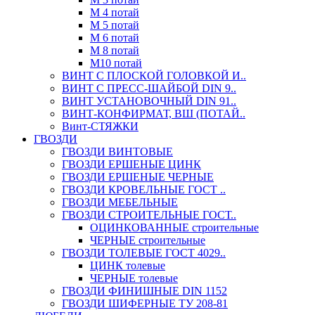
М 4 потай
М 5 потай
М 6 потай
М 8 потай
М10 потай
ВИНТ С ПЛОСКОЙ ГОЛОВКОЙ И..
ВИНТ С ПРЕСС-ШАЙБОЙ DIN 9..
ВИНТ УСТАНОВОЧНЫЙ DIN 91..
ВИНТ-КОНФИРМАТ, ВШ (ПОТАЙ..
Винт-СТЯЖКИ
ГВОЗДИ
ГВОЗДИ ВИНТОВЫЕ
ГВОЗДИ ЕРШЕНЫЕ ЦИНК
ГВОЗДИ ЕРШЕНЫЕ ЧЕРНЫЕ
ГВОЗДИ КРОВЕЛЬНЫЕ ГОСТ ..
ГВОЗДИ МЕБЕЛЬНЫЕ
ГВОЗДИ СТРОИТЕЛЬНЫЕ ГОСТ..
ОЦИНКОВАННЫЕ строительные
ЧЕРНЫЕ строительные
ГВОЗДИ ТОЛЕВЫЕ ГОСТ 4029..
ЦИНК толевые
ЧЕРНЫЕ толевые
ГВОЗДИ ФИНИШНЫЕ DIN 1152
ГВОЗДИ ШИФЕРНЫЕ ТУ 208-81