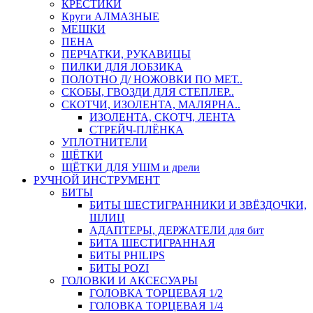
КРЕСТИКИ
Круги АЛМАЗНЫЕ
МЕШКИ
ПЕНА
ПЕРЧАТКИ, РУКАВИЦЫ
ПИЛКИ ДЛЯ ЛОБЗИКА
ПОЛОТНО Д/ НОЖОВКИ ПО МЕТ..
СКОБЫ, ГВОЗДИ ДЛЯ СТЕПЛЕР..
СКОТЧИ, ИЗОЛЕНТА, МАЛЯРНА..
ИЗОЛЕНТА, СКОТЧ, ЛЕНТА
СТРЕЙЧ-ПЛЁНКА
УПЛОТНИТЕЛИ
ЩЁТКИ
ЩЁТКИ ДЛЯ УШМ и дрели
РУЧНОЙ ИНСТРУМЕНТ
БИТЫ
БИТЫ ШЕСТИГРАННИКИ И ЗВЁЗДОЧКИ,
ШЛИЦ
АДАПТЕРЫ, ДЕРЖАТЕЛИ для бит
БИТА ШЕСТИГРАННАЯ
БИТЫ PHILIPS
БИТЫ POZI
ГОЛОВКИ И АКСЕСУАРЫ
ГОЛОВКА ТОРЦЕВАЯ 1/2
ГОЛОВКА ТОРЦЕВАЯ 1/4