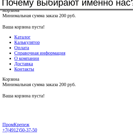
Почему выбирают именно нас
Меню
+7(4912)50-37-50
sbit@krep62.ru
Корзина
Минимальная сумма заказа 200 руб.
Ваша корзина пуста!
Каталог
Калькулятор
Оплата
Справочная информация
О компании
Доставка
Контакты
Корзина
Минимальная сумма заказа 200 руб.
Ваша корзина пуста!
ПромКрепеж
+7(4912)50-37-50