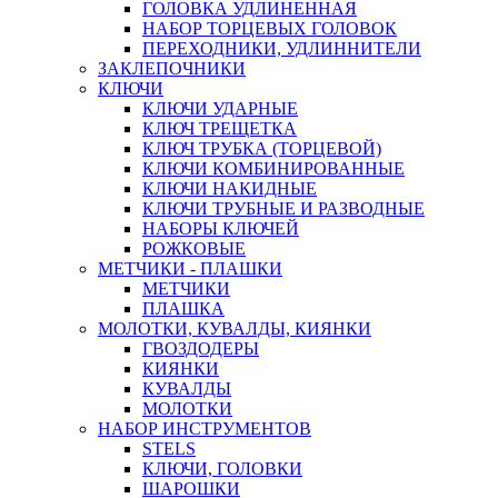
ГОЛОВКА УДЛИНЕННАЯ
НАБОР ТОРЦЕВЫХ ГОЛОВОК
ПЕРЕХОДНИКИ, УДЛИННИТЕЛИ
ЗАКЛЕПОЧНИКИ
КЛЮЧИ
КЛЮЧИ УДАРНЫЕ
КЛЮЧ ТРЕЩЕТКА
КЛЮЧ ТРУБКА (ТОРЦЕВОЙ)
КЛЮЧИ КОМБИНИРОВАННЫЕ
КЛЮЧИ НАКИДНЫЕ
КЛЮЧИ ТРУБНЫЕ И РАЗВОДНЫЕ
НАБОРЫ КЛЮЧЕЙ
РОЖКОВЫЕ
МЕТЧИКИ - ПЛАШКИ
МЕТЧИКИ
ПЛАШКА
МОЛОТКИ, КУВАЛДЫ, КИЯНКИ
ГВОЗДОДЕРЫ
КИЯНКИ
КУВАЛДЫ
МОЛОТКИ
НАБОР ИНСТРУМЕНТОВ
STELS
КЛЮЧИ, ГОЛОВКИ
ШАРОШКИ