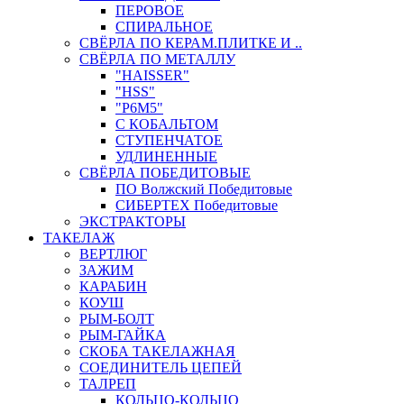
ПЕРОВОЕ
СПИРАЛЬНОЕ
СВЁРЛА ПО КЕРАМ.ПЛИТКЕ И ..
СВЁРЛА ПО МЕТАЛЛУ
"HAISSER"
"HSS"
"Р6М5"
С КОБАЛЬТОМ
СТУПЕНЧАТОЕ
УДЛИНЕННЫЕ
СВЁРЛА ПОБЕДИТОВЫЕ
ПО Волжский Победитовые
СИБЕРТЕХ Победитовые
ЭКСТРАКТОРЫ
ТАКЕЛАЖ
ВЕРТЛЮГ
ЗАЖИМ
КАРАБИН
КОУШ
РЫМ-БОЛТ
РЫМ-ГАЙКА
СКОБА ТАКЕЛАЖНАЯ
СОЕДИНИТЕЛЬ ЦЕПЕЙ
ТАЛРЕП
КОЛЬЦО-КОЛЬЦО