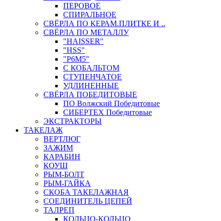
ПЕРОВОЕ
СПИРАЛЬНОЕ
СВЁРЛА ПО КЕРАМ.ПЛИТКЕ И ..
СВЁРЛА ПО МЕТАЛЛУ
"HAISSER"
"HSS"
"Р6М5"
С КОБАЛЬТОМ
СТУПЕНЧАТОЕ
УДЛИНЕННЫЕ
СВЁРЛА ПОБЕДИТОВЫЕ
ПО Волжский Победитовые
СИБЕРТЕХ Победитовые
ЭКСТРАКТОРЫ
ТАКЕЛАЖ
ВЕРТЛЮГ
ЗАЖИМ
КАРАБИН
КОУШ
РЫМ-БОЛТ
РЫМ-ГАЙКА
СКОБА ТАКЕЛАЖНАЯ
СОЕДИНИТЕЛЬ ЦЕПЕЙ
ТАЛРЕП
КОЛЬЦО-КОЛЬЦО