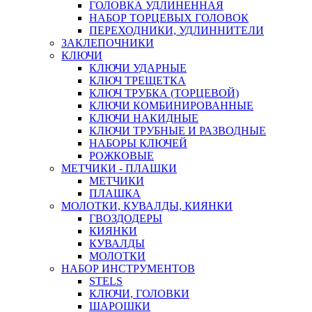
ГОЛОВКА УДЛИНЕННАЯ
НАБОР ТОРЦЕВЫХ ГОЛОВОК
ПЕРЕХОДНИКИ, УДЛИННИТЕЛИ
ЗАКЛЕПОЧНИКИ
КЛЮЧИ
КЛЮЧИ УДАРНЫЕ
КЛЮЧ ТРЕЩЕТКА
КЛЮЧ ТРУБКА (ТОРЦЕВОЙ)
КЛЮЧИ КОМБИНИРОВАННЫЕ
КЛЮЧИ НАКИДНЫЕ
КЛЮЧИ ТРУБНЫЕ И РАЗВОДНЫЕ
НАБОРЫ КЛЮЧЕЙ
РОЖКОВЫЕ
МЕТЧИКИ - ПЛАШКИ
МЕТЧИКИ
ПЛАШКА
МОЛОТКИ, КУВАЛДЫ, КИЯНКИ
ГВОЗДОДЕРЫ
КИЯНКИ
КУВАЛДЫ
МОЛОТКИ
НАБОР ИНСТРУМЕНТОВ
STELS
КЛЮЧИ, ГОЛОВКИ
ШАРОШКИ