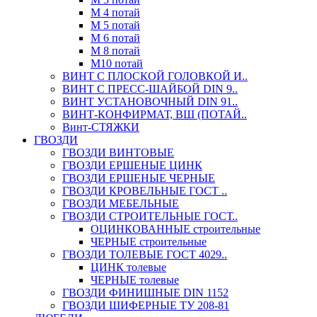
М 4 потай
М 5 потай
М 6 потай
М 8 потай
М10 потай
ВИНТ С ПЛОСКОЙ ГОЛОВКОЙ И..
ВИНТ С ПРЕСС-ШАЙБОЙ DIN 9..
ВИНТ УСТАНОВОЧНЫЙ DIN 91..
ВИНТ-КОНФИРМАТ, ВШ (ПОТАЙ..
Винт-СТЯЖКИ
ГВОЗДИ
ГВОЗДИ ВИНТОВЫЕ
ГВОЗДИ ЕРШЕНЫЕ ЦИНК
ГВОЗДИ ЕРШЕНЫЕ ЧЕРНЫЕ
ГВОЗДИ КРОВЕЛЬНЫЕ ГОСТ ..
ГВОЗДИ МЕБЕЛЬНЫЕ
ГВОЗДИ СТРОИТЕЛЬНЫЕ ГОСТ..
ОЦИНКОВАННЫЕ строительные
ЧЕРНЫЕ строительные
ГВОЗДИ ТОЛЕВЫЕ ГОСТ 4029..
ЦИНК толевые
ЧЕРНЫЕ толевые
ГВОЗДИ ФИНИШНЫЕ DIN 1152
ГВОЗДИ ШИФЕРНЫЕ ТУ 208-81