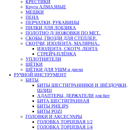
КРЕСТИКИ
Круги АЛМАЗНЫЕ
МЕШКИ
ПЕНА
ПЕРЧАТКИ, РУКАВИЦЫ
ПИЛКИ ДЛЯ ЛОБЗИКА
ПОЛОТНО Д/ НОЖОВКИ ПО МЕТ..
СКОБЫ, ГВОЗДИ ДЛЯ СТЕПЛЕР..
СКОТЧИ, ИЗОЛЕНТА, МАЛЯРНА..
ИЗОЛЕНТА, СКОТЧ, ЛЕНТА
СТРЕЙЧ-ПЛЁНКА
УПЛОТНИТЕЛИ
ЩЁТКИ
ЩЁТКИ ДЛЯ УШМ и дрели
РУЧНОЙ ИНСТРУМЕНТ
БИТЫ
БИТЫ ШЕСТИГРАННИКИ И ЗВЁЗДОЧКИ,
ШЛИЦ
АДАПТЕРЫ, ДЕРЖАТЕЛИ для бит
БИТА ШЕСТИГРАННАЯ
БИТЫ PHILIPS
БИТЫ POZI
ГОЛОВКИ И АКСЕСУАРЫ
ГОЛОВКА ТОРЦЕВАЯ 1/2
ГОЛОВКА ТОРЦЕВАЯ 1/4