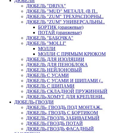
ДЮБЕЛИ
ДЮБЕЛЬ "DRIVA"
ДЮБЕЛЬ "MUD" МЕТАЛЛ. (В П..
ДЮБЕЛЬ "ZUM" ТРЕХРАСПОРНЫ..
ДЮБЕЛЬ "ZUM" УНИВЕРСАЛЬНЫ..
БОРТИК (оранжевые)
ПОТАЙ (оранжевые)
ДЮБЕЛЬ "БАБОЧКА"
ДЮБЕЛЬ "МOLLI"
МОЛЛИ
МОЛЛИ С ПРЯМЫМ КРЮКОМ
ДЮБЕЛЬ ДЛЯ ИЗОЛЯЦИИ
ДЮБЕЛЬ ДЛЯ ПЕНОБЛОКА
ДЮБЕЛЬ НЕЙЛОНОВЫЙ
ДЮБЕЛЬ С УСАМИ
ДЮБЕЛЬ С УСАМИ И ШИПАМИ (..
ДЮБЕЛЬ С ШИПАМИ
ДЮБЕЛЬ СКЛАДНОЙ ПРУЖИННЫЙ
ДЮБЕЛЬ-ХОМУТ ДЛЯ КРЕПЛЕНИ..
ДЮБЕЛЬ-ГВОЗДИ
ДЮБЕЛЬ- ГВОЗДЬ ПОД МОНТАЖ..
ДЮБЕЛЬ- ГВОЗДЬ С БОРТИКОМ
ДЮБЕЛЬ-ГВОЗДЬ ЗАБИВАЕМЫЙ
ДЮБЕЛЬ-ГВОЗДЬ ПОТАЙ
ДЮБЕЛЬ-ГВОЗДЬ ФАСАДНЫЙ