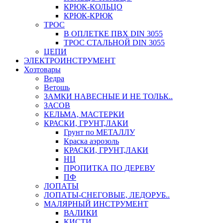
КРЮК-КОЛЬЦО
КРЮК-КРЮК
ТРОС
В ОПЛЕТКЕ ПВХ DIN 3055
ТРОС СТАЛЬНОЙ DIN 3055
ЦЕПИ
ЭЛЕКТРОИНСТРУМЕНТ
Хозтовары
Ведра
Ветошь
ЗАМКИ НАВЕСНЫЕ И НЕ ТОЛЬК..
ЗАСОВ
КЕЛЬМА, МАСТЕРКИ
КРАСКИ, ГРУНТ,ЛАКИ
Грунт по МЕТАЛЛУ
Краска аэрозоль
КРАСКИ, ГРУНТ,ЛАКИ
НЦ
ПРОПИТКА ПО ДЕРЕВУ
ПФ
ЛОПАТЫ
ЛОПАТЫ-СНЕГОВЫЕ, ЛЕДОРУБ..
МАЛЯРНЫЙ ИНСТРУМЕНТ
ВАЛИКИ
КИСТИ