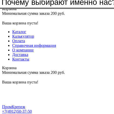
Почему выбирают именно нас
Меню
+7(4912)50-37-50
sbit@krep62.ru
Корзина
Минимальная сумма заказа 200 руб.
Ваша корзина пуста!
Каталог
Калькулятор
Оплата
Справочная информация
О компании
Доставка
Контакты
Корзина
Минимальная сумма заказа 200 руб.
Ваша корзина пуста!
ПромКрепеж
+7(4912)50-37-50