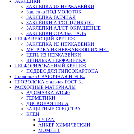
ЗАКЛЕПКИ
ЗАКЛЕПКА ИЗ НЕРЖАВЕЙКИ
Заклепка ПОД МОЛОТОК
ЗАКЛЁПКА ГАЕЧНАЯ
ЗАКЛЁПКИ АЛ/СТ. ЦИНК (DI..
ЗАКЛЁПКИ АЛ/СТ. ОКРАШЕНЫЕ
ЗАКЛЁПКИ СТАЛЬ/СТАЛЬ
НЕРЖАВЕЮЩИЙ КРЕПЕЖ
ЗАКЛЕПКА ИЗ НЕРЖАВЕЙКИ
МЕТРИКА ИЗ НЕРЖАВЕЮЩИХ МЕ..
ЦЕПЬ ИЗ НЕРЖАВЕЙКИ
ШПИЛЬКА НЕРЖАВЕЙКА
ПЕРФОРИРОВАННЫЙ КРЕПЕЖ
ПОДВЕС ДЛЯ ГИПСОКАРТОНА
Проволока СВАРОЧНАЯ И ЭЛЕ..
ПРОВОЛОКА стальная ГОСТ 3..
РАСХОДНЫЕ МАТЕРИАЛЫ
ВД СМАЗКА WD-40
ГЕРМЕТИКИ
ДИСКОВАЯ ПИЛА
ЗАЩИТНЫЕ СРЕДСТВА
КЛЕЙ
TYTAN
АНКЕР ХИМИЧЕСКИЙ
МОМЕНТ