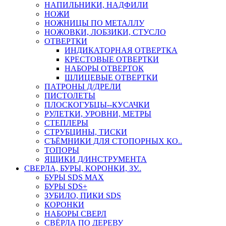
НАПИЛЬНИКИ, НАДФИЛИ
НОЖИ
НОЖНИЦЫ ПО МЕТАЛЛУ
НОЖОВКИ, ЛОБЗИКИ, СТУСЛО
ОТВЕРТКИ
ИНДИКАТОРНАЯ ОТВЕРТКА
КРЕСТОВЫЕ ОТВЕРТКИ
НАБОРЫ ОТВЕРТОК
ШЛИЦЕВЫЕ ОТВЕРТКИ
ПАТРОНЫ Д/ДРЕЛИ
ПИСТОЛЕТЫ
ПЛОСКОГУБЦЫ--КУСАЧКИ
РУЛЕТКИ, УРОВНИ, МЕТРЫ
СТЕПЛЕРЫ
СТРУБЦИНЫ, ТИСКИ
СЪЁМНИКИ ДЛЯ СТОПОРНЫХ КО..
ТОПОРЫ
ЯЩИКИ Д/ИНСТРУМЕНТА
СВЕРЛА, БУРЫ, КОРОНКИ, ЗУ..
БУРЫ SDS MAX
БУРЫ SDS+
ЗУБИЛО, ПИКИ SDS
КОРОНКИ
НАБОРЫ СВЕРЛ
СВЁРЛА ПО ДЕРЕВУ