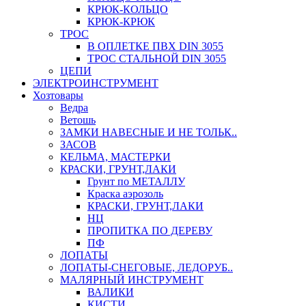
КРЮК-КОЛЬЦО
КРЮК-КРЮК
ТРОС
В ОПЛЕТКЕ ПВХ DIN 3055
ТРОС СТАЛЬНОЙ DIN 3055
ЦЕПИ
ЭЛЕКТРОИНСТРУМЕНТ
Хозтовары
Ведра
Ветошь
ЗАМКИ НАВЕСНЫЕ И НЕ ТОЛЬК..
ЗАСОВ
КЕЛЬМА, МАСТЕРКИ
КРАСКИ, ГРУНТ,ЛАКИ
Грунт по МЕТАЛЛУ
Краска аэрозоль
КРАСКИ, ГРУНТ,ЛАКИ
НЦ
ПРОПИТКА ПО ДЕРЕВУ
ПФ
ЛОПАТЫ
ЛОПАТЫ-СНЕГОВЫЕ, ЛЕДОРУБ..
МАЛЯРНЫЙ ИНСТРУМЕНТ
ВАЛИКИ
КИСТИ