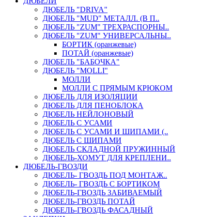
ДЮБЕЛИ
ДЮБЕЛЬ "DRIVA"
ДЮБЕЛЬ "MUD" МЕТАЛЛ. (В П..
ДЮБЕЛЬ "ZUM" ТРЕХРАСПОРНЫ..
ДЮБЕЛЬ "ZUM" УНИВЕРСАЛЬНЫ..
БОРТИК (оранжевые)
ПОТАЙ (оранжевые)
ДЮБЕЛЬ "БАБОЧКА"
ДЮБЕЛЬ "МOLLI"
МОЛЛИ
МОЛЛИ С ПРЯМЫМ КРЮКОМ
ДЮБЕЛЬ ДЛЯ ИЗОЛЯЦИИ
ДЮБЕЛЬ ДЛЯ ПЕНОБЛОКА
ДЮБЕЛЬ НЕЙЛОНОВЫЙ
ДЮБЕЛЬ С УСАМИ
ДЮБЕЛЬ С УСАМИ И ШИПАМИ (..
ДЮБЕЛЬ С ШИПАМИ
ДЮБЕЛЬ СКЛАДНОЙ ПРУЖИННЫЙ
ДЮБЕЛЬ-ХОМУТ ДЛЯ КРЕПЛЕНИ..
ДЮБЕЛЬ-ГВОЗДИ
ДЮБЕЛЬ- ГВОЗДЬ ПОД МОНТАЖ..
ДЮБЕЛЬ- ГВОЗДЬ С БОРТИКОМ
ДЮБЕЛЬ-ГВОЗДЬ ЗАБИВАЕМЫЙ
ДЮБЕЛЬ-ГВОЗДЬ ПОТАЙ
ДЮБЕЛЬ-ГВОЗДЬ ФАСАДНЫЙ