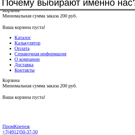
Почему выбирают именно нас
Меню
+7(4912)50-37-50
sbit@krep62.ru
Корзина
Минимальная сумма заказа 200 руб.
Ваша корзина пуста!
Каталог
Калькулятор
Оплата
Справочная информация
О компании
Доставка
Контакты
Корзина
Минимальная сумма заказа 200 руб.
Ваша корзина пуста!
ПромКрепеж
+7(4912)50-37-50