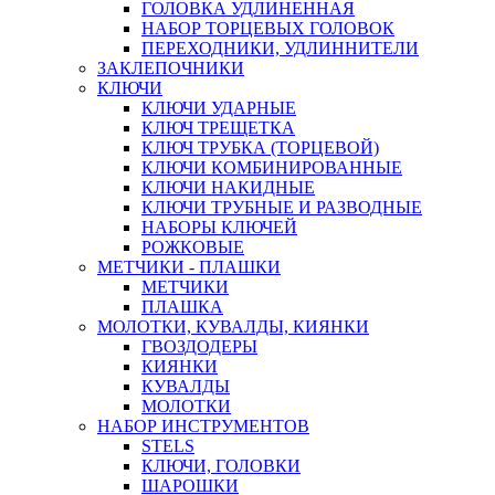
ГОЛОВКА УДЛИНЕННАЯ
НАБОР ТОРЦЕВЫХ ГОЛОВОК
ПЕРЕХОДНИКИ, УДЛИННИТЕЛИ
ЗАКЛЕПОЧНИКИ
КЛЮЧИ
КЛЮЧИ УДАРНЫЕ
КЛЮЧ ТРЕЩЕТКА
КЛЮЧ ТРУБКА (ТОРЦЕВОЙ)
КЛЮЧИ КОМБИНИРОВАННЫЕ
КЛЮЧИ НАКИДНЫЕ
КЛЮЧИ ТРУБНЫЕ И РАЗВОДНЫЕ
НАБОРЫ КЛЮЧЕЙ
РОЖКОВЫЕ
МЕТЧИКИ - ПЛАШКИ
МЕТЧИКИ
ПЛАШКА
МОЛОТКИ, КУВАЛДЫ, КИЯНКИ
ГВОЗДОДЕРЫ
КИЯНКИ
КУВАЛДЫ
МОЛОТКИ
НАБОР ИНСТРУМЕНТОВ
STELS
КЛЮЧИ, ГОЛОВКИ
ШАРОШКИ