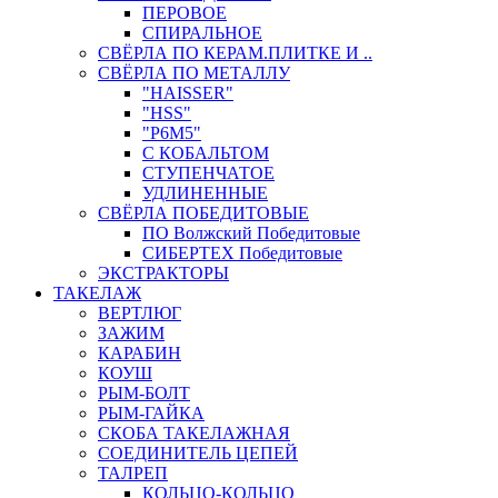
ПЕРОВОЕ
СПИРАЛЬНОЕ
СВЁРЛА ПО КЕРАМ.ПЛИТКЕ И ..
СВЁРЛА ПО МЕТАЛЛУ
"HAISSER"
"HSS"
"Р6М5"
С КОБАЛЬТОМ
СТУПЕНЧАТОЕ
УДЛИНЕННЫЕ
СВЁРЛА ПОБЕДИТОВЫЕ
ПО Волжский Победитовые
СИБЕРТЕХ Победитовые
ЭКСТРАКТОРЫ
ТАКЕЛАЖ
ВЕРТЛЮГ
ЗАЖИМ
КАРАБИН
КОУШ
РЫМ-БОЛТ
РЫМ-ГАЙКА
СКОБА ТАКЕЛАЖНАЯ
СОЕДИНИТЕЛЬ ЦЕПЕЙ
ТАЛРЕП
КОЛЬЦО-КОЛЬЦО