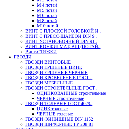
М 4 потай
М 5 потай
М 6 потай
М 8 потай
М10 потай
ВИНТ С ПЛОСКОЙ ГОЛОВКОЙ И..
ВИНТ С ПРЕСС-ШАЙБОЙ DIN 9..
ВИНТ УСТАНОВОЧНЫЙ DIN 91..
ВИНТ-КОНФИРМАТ, ВШ (ПОТАЙ..
Винт-СТЯЖКИ
ГВОЗДИ
ГВОЗДИ ВИНТОВЫЕ
ГВОЗДИ ЕРШЕНЫЕ ЦИНК
ГВОЗДИ ЕРШЕНЫЕ ЧЕРНЫЕ
ГВОЗДИ КРОВЕЛЬНЫЕ ГОСТ ..
ГВОЗДИ МЕБЕЛЬНЫЕ
ГВОЗДИ СТРОИТЕЛЬНЫЕ ГОСТ..
ОЦИНКОВАННЫЕ строительные
ЧЕРНЫЕ строительные
ГВОЗДИ ТОЛЕВЫЕ ГОСТ 4029..
ЦИНК толевые
ЧЕРНЫЕ толевые
ГВОЗДИ ФИНИШНЫЕ DIN 1152
ГВОЗДИ ШИФЕРНЫЕ ТУ 208-81