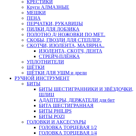
КРЕСТИКИ
Круги АЛМАЗНЫЕ
МЕШКИ
ПЕНА
ПЕРЧАТКИ, РУКАВИЦЫ
ПИЛКИ ДЛЯ ЛОБЗИКА
ПОЛОТНО Д/ НОЖОВКИ ПО МЕТ..
СКОБЫ, ГВОЗДИ ДЛЯ СТЕПЛЕР..
СКОТЧИ, ИЗОЛЕНТА, МАЛЯРНА..
ИЗОЛЕНТА, СКОТЧ, ЛЕНТА
СТРЕЙЧ-ПЛЁНКА
УПЛОТНИТЕЛИ
ЩЁТКИ
ЩЁТКИ ДЛЯ УШМ и дрели
РУЧНОЙ ИНСТРУМЕНТ
БИТЫ
БИТЫ ШЕСТИГРАННИКИ И ЗВЁЗДОЧКИ,
ШЛИЦ
АДАПТЕРЫ, ДЕРЖАТЕЛИ для бит
БИТА ШЕСТИГРАННАЯ
БИТЫ PHILIPS
БИТЫ POZI
ГОЛОВКИ И АКСЕСУАРЫ
ГОЛОВКА ТОРЦЕВАЯ 1/2
ГОЛОВКА ТОРЦЕВАЯ 1/4