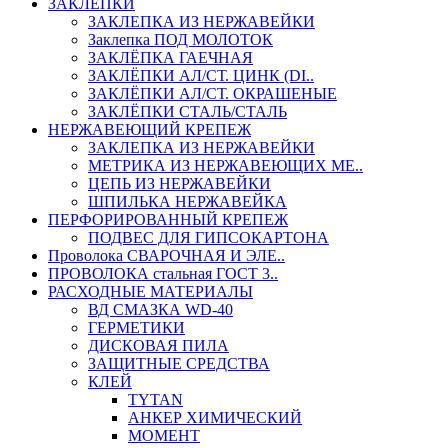
ЗАКЛЕПКИ
ЗАКЛЕПКА ИЗ НЕРЖАВЕЙКИ
Заклепка ПОД МОЛОТОК
ЗАКЛЁПКА ГАЕЧНАЯ
ЗАКЛЁПКИ АЛ/СТ. ЦИНК (DI..
ЗАКЛЁПКИ АЛ/СТ. ОКРАШЕНЫЕ
ЗАКЛЁПКИ СТАЛЬ/СТАЛЬ
НЕРЖАВЕЮЩИЙ КРЕПЕЖ
ЗАКЛЕПКА ИЗ НЕРЖАВЕЙКИ
МЕТРИКА ИЗ НЕРЖАВЕЮЩИХ МЕ..
ЦЕПЬ ИЗ НЕРЖАВЕЙКИ
ШПИЛЬКА НЕРЖАВЕЙКА
ПЕРФОРИРОВАННЫЙ КРЕПЕЖ
ПОДВЕС ДЛЯ ГИПСОКАРТОНА
Проволока СВАРОЧНАЯ И ЭЛЕ..
ПРОВОЛОКА стальная ГОСТ 3..
РАСХОДНЫЕ МАТЕРИАЛЫ
ВД СМАЗКА WD-40
ГЕРМЕТИКИ
ДИСКОВАЯ ПИЛА
ЗАЩИТНЫЕ СРЕДСТВА
КЛЕЙ
TYTAN
АНКЕР ХИМИЧЕСКИЙ
МОМЕНТ