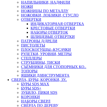
НАПИЛЬНИКИ, НАДФИЛИ
НОЖИ
НОЖНИЦЫ ПО МЕТАЛЛУ
НОЖОВКИ, ЛОБЗИКИ, СТУСЛО
ОТВЕРТКИ
ИНДИКАТОРНАЯ ОТВЕРТКА
КРЕСТОВЫЕ ОТВЕРТКИ
НАБОРЫ ОТВЕРТОК
ШЛИЦЕВЫЕ ОТВЕРТКИ
ПАТРОНЫ Д/ДРЕЛИ
ПИСТОЛЕТЫ
ПЛОСКОГУБЦЫ--КУСАЧКИ
РУЛЕТКИ, УРОВНИ, МЕТРЫ
СТЕПЛЕРЫ
СТРУБЦИНЫ, ТИСКИ
СЪЁМНИКИ ДЛЯ СТОПОРНЫХ КО..
ТОПОРЫ
ЯЩИКИ Д/ИНСТРУМЕНТА
СВЕРЛА, БУРЫ, КОРОНКИ, ЗУ..
БУРЫ SDS MAX
БУРЫ SDS+
ЗУБИЛО, ПИКИ SDS
КОРОНКИ
НАБОРЫ СВЕРЛ
СВЁРЛА ПО ДЕРЕВУ