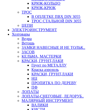
КРЮК-КОЛЬЦО
КРЮК-КРЮК
ТРОС
В ОПЛЕТКЕ ПВХ DIN 3055
ТРОС СТАЛЬНОЙ DIN 3055
ЦЕПИ
ЭЛЕКТРОИНСТРУМЕНТ
Хозтовары
Ведра
Ветошь
ЗАМКИ НАВЕСНЫЕ И НЕ ТОЛЬК..
ЗАСОВ
КЕЛЬМА, МАСТЕРКИ
КРАСКИ, ГРУНТ,ЛАКИ
Грунт по МЕТАЛЛУ
Краска аэрозоль
КРАСКИ, ГРУНТ,ЛАКИ
НЦ
ПРОПИТКА ПО ДЕРЕВУ
ПФ
ЛОПАТЫ
ЛОПАТЫ-СНЕГОВЫЕ, ЛЕДОРУБ..
МАЛЯРНЫЙ ИНСТРУМЕНТ
ВАЛИКИ
КИСТИ