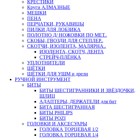
КРЕСТИКИ
Круги АЛМАЗНЫЕ
МЕШКИ
ПЕНА
ПЕРЧАТКИ, РУКАВИЦЫ
ПИЛКИ ДЛЯ ЛОБЗИКА
ПОЛОТНО Д/ НОЖОВКИ ПО МЕТ..
СКОБЫ, ГВОЗДИ ДЛЯ СТЕПЛЕР..
СКОТЧИ, ИЗОЛЕНТА, МАЛЯРНА..
ИЗОЛЕНТА, СКОТЧ, ЛЕНТА
СТРЕЙЧ-ПЛЁНКА
УПЛОТНИТЕЛИ
ЩЁТКИ
ЩЁТКИ ДЛЯ УШМ и дрели
РУЧНОЙ ИНСТРУМЕНТ
БИТЫ
БИТЫ ШЕСТИГРАННИКИ И ЗВЁЗДОЧКИ,
ШЛИЦ
АДАПТЕРЫ, ДЕРЖАТЕЛИ для бит
БИТА ШЕСТИГРАННАЯ
БИТЫ PHILIPS
БИТЫ POZI
ГОЛОВКИ И АКСЕСУАРЫ
ГОЛОВКА ТОРЦЕВАЯ 1/2
ГОЛОВКА ТОРЦЕВАЯ 1/4