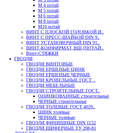
М 4 потай
М 5 потай
М 6 потай
М 8 потай
М10 потай
ВИНТ С ПЛОСКОЙ ГОЛОВКОЙ И..
ВИНТ С ПРЕСС-ШАЙБОЙ DIN 9..
ВИНТ УСТАНОВОЧНЫЙ DIN 91..
ВИНТ-КОНФИРМАТ, ВШ (ПОТАЙ..
Винт-СТЯЖКИ
ГВОЗДИ
ГВОЗДИ ВИНТОВЫЕ
ГВОЗДИ ЕРШЕНЫЕ ЦИНК
ГВОЗДИ ЕРШЕНЫЕ ЧЕРНЫЕ
ГВОЗДИ КРОВЕЛЬНЫЕ ГОСТ ..
ГВОЗДИ МЕБЕЛЬНЫЕ
ГВОЗДИ СТРОИТЕЛЬНЫЕ ГОСТ..
ОЦИНКОВАННЫЕ строительные
ЧЕРНЫЕ строительные
ГВОЗДИ ТОЛЕВЫЕ ГОСТ 4029..
ЦИНК толевые
ЧЕРНЫЕ толевые
ГВОЗДИ ФИНИШНЫЕ DIN 1152
ГВОЗДИ ШИФЕРНЫЕ ТУ 208-81