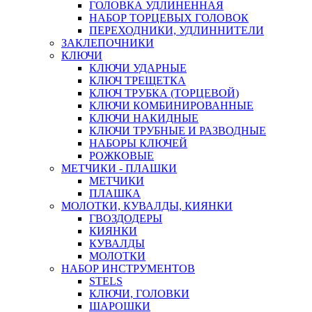
ГОЛОВКА УДЛИНЕННАЯ
НАБОР ТОРЦЕВЫХ ГОЛОВОК
ПЕРЕХОДНИКИ, УДЛИННИТЕЛИ
ЗАКЛЕПОЧНИКИ
КЛЮЧИ
КЛЮЧИ УДАРНЫЕ
КЛЮЧ ТРЕЩЕТКА
КЛЮЧ ТРУБКА (ТОРЦЕВОЙ)
КЛЮЧИ КОМБИНИРОВАННЫЕ
КЛЮЧИ НАКИДНЫЕ
КЛЮЧИ ТРУБНЫЕ И РАЗВОДНЫЕ
НАБОРЫ КЛЮЧЕЙ
РОЖКОВЫЕ
МЕТЧИКИ - ПЛАШКИ
МЕТЧИКИ
ПЛАШКА
МОЛОТКИ, КУВАЛДЫ, КИЯНКИ
ГВОЗДОДЕРЫ
КИЯНКИ
КУВАЛДЫ
МОЛОТКИ
НАБОР ИНСТРУМЕНТОВ
STELS
КЛЮЧИ, ГОЛОВКИ
ШАРОШКИ