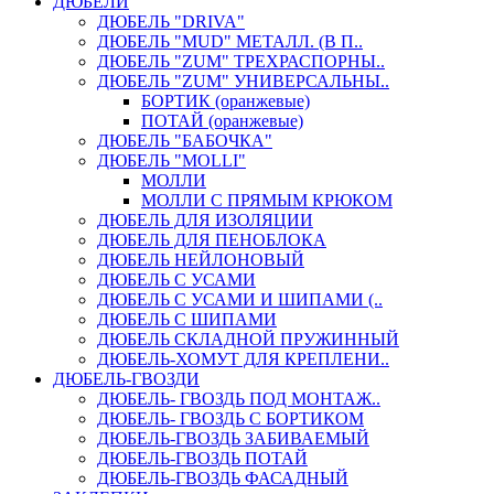
ДЮБЕЛИ
ДЮБЕЛЬ "DRIVA"
ДЮБЕЛЬ "MUD" МЕТАЛЛ. (В П..
ДЮБЕЛЬ "ZUM" ТРЕХРАСПОРНЫ..
ДЮБЕЛЬ "ZUM" УНИВЕРСАЛЬНЫ..
БОРТИК (оранжевые)
ПОТАЙ (оранжевые)
ДЮБЕЛЬ "БАБОЧКА"
ДЮБЕЛЬ "МOLLI"
МОЛЛИ
МОЛЛИ С ПРЯМЫМ КРЮКОМ
ДЮБЕЛЬ ДЛЯ ИЗОЛЯЦИИ
ДЮБЕЛЬ ДЛЯ ПЕНОБЛОКА
ДЮБЕЛЬ НЕЙЛОНОВЫЙ
ДЮБЕЛЬ С УСАМИ
ДЮБЕЛЬ С УСАМИ И ШИПАМИ (..
ДЮБЕЛЬ С ШИПАМИ
ДЮБЕЛЬ СКЛАДНОЙ ПРУЖИННЫЙ
ДЮБЕЛЬ-ХОМУТ ДЛЯ КРЕПЛЕНИ..
ДЮБЕЛЬ-ГВОЗДИ
ДЮБЕЛЬ- ГВОЗДЬ ПОД МОНТАЖ..
ДЮБЕЛЬ- ГВОЗДЬ С БОРТИКОМ
ДЮБЕЛЬ-ГВОЗДЬ ЗАБИВАЕМЫЙ
ДЮБЕЛЬ-ГВОЗДЬ ПОТАЙ
ДЮБЕЛЬ-ГВОЗДЬ ФАСАДНЫЙ