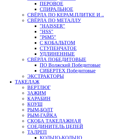
ПЕРОВОЕ
СПИРАЛЬНОЕ
СВЁРЛА ПО КЕРАМ.ПЛИТКЕ И ..
СВЁРЛА ПО МЕТАЛЛУ
"HAISSER"
"HSS"
"Р6М5"
С КОБАЛЬТОМ
СТУПЕНЧАТОЕ
УДЛИНЕННЫЕ
СВЁРЛА ПОБЕДИТОВЫЕ
ПО Волжский Победитовые
СИБЕРТЕХ Победитовые
ЭКСТРАКТОРЫ
ТАКЕЛАЖ
ВЕРТЛЮГ
ЗАЖИМ
КАРАБИН
КОУШ
РЫМ-БОЛТ
РЫМ-ГАЙКА
СКОБА ТАКЕЛАЖНАЯ
СОЕДИНИТЕЛЬ ЦЕПЕЙ
ТАЛРЕП
КОЛЬЦО-КОЛЬЦО