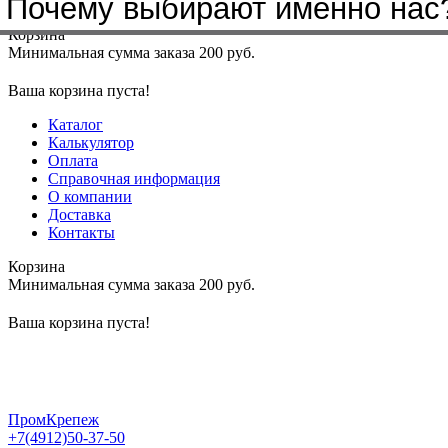
Почему выбирают именно нас
Меню
+7(4912)50-37-50
sbit@krep62.ru
Корзина
Минимальная сумма заказа 200 руб.
Ваша корзина пуста!
Каталог
Калькулятор
Оплата
Справочная информация
О компании
Доставка
Контакты
Корзина
Минимальная сумма заказа 200 руб.
Ваша корзина пуста!
ПромКрепеж
+7(4912)50-37-50