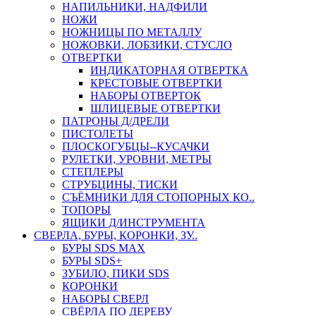
НАПИЛЬНИКИ, НАДФИЛИ
НОЖИ
НОЖНИЦЫ ПО МЕТАЛЛУ
НОЖОВКИ, ЛОБЗИКИ, СТУСЛО
ОТВЕРТКИ
ИНДИКАТОРНАЯ ОТВЕРТКА
КРЕСТОВЫЕ ОТВЕРТКИ
НАБОРЫ ОТВЕРТОК
ШЛИЦЕВЫЕ ОТВЕРТКИ
ПАТРОНЫ Д/ДРЕЛИ
ПИСТОЛЕТЫ
ПЛОСКОГУБЦЫ--КУСАЧКИ
РУЛЕТКИ, УРОВНИ, МЕТРЫ
СТЕПЛЕРЫ
СТРУБЦИНЫ, ТИСКИ
СЪЁМНИКИ ДЛЯ СТОПОРНЫХ КО..
ТОПОРЫ
ЯЩИКИ Д/ИНСТРУМЕНТА
СВЕРЛА, БУРЫ, КОРОНКИ, ЗУ..
БУРЫ SDS MAX
БУРЫ SDS+
ЗУБИЛО, ПИКИ SDS
КОРОНКИ
НАБОРЫ СВЕРЛ
СВЁРЛА ПО ДЕРЕВУ