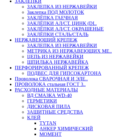
ЗАКЛЕПКИ
ЗАКЛЕПКА ИЗ НЕРЖАВЕЙКИ
Заклепка ПОД МОЛОТОК
ЗАКЛЁПКА ГАЕЧНАЯ
ЗАКЛЁПКИ АЛ/СТ. ЦИНК (DI..
ЗАКЛЁПКИ АЛ/СТ. ОКРАШЕНЫЕ
ЗАКЛЁПКИ СТАЛЬ/СТАЛЬ
НЕРЖАВЕЮЩИЙ КРЕПЕЖ
ЗАКЛЕПКА ИЗ НЕРЖАВЕЙКИ
МЕТРИКА ИЗ НЕРЖАВЕЮЩИХ МЕ..
ЦЕПЬ ИЗ НЕРЖАВЕЙКИ
ШПИЛЬКА НЕРЖАВЕЙКА
ПЕРФОРИРОВАННЫЙ КРЕПЕЖ
ПОДВЕС ДЛЯ ГИПСОКАРТОНА
Проволока СВАРОЧНАЯ И ЭЛЕ..
ПРОВОЛОКА стальная ГОСТ 3..
РАСХОДНЫЕ МАТЕРИАЛЫ
ВД СМАЗКА WD-40
ГЕРМЕТИКИ
ДИСКОВАЯ ПИЛА
ЗАЩИТНЫЕ СРЕДСТВА
КЛЕЙ
TYTAN
АНКЕР ХИМИЧЕСКИЙ
МОМЕНТ