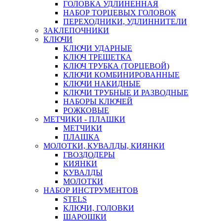
ГОЛОВКА УДЛИНЕННАЯ
НАБОР ТОРЦЕВЫХ ГОЛОВОК
ПЕРЕХОДНИКИ, УДЛИННИТЕЛИ
ЗАКЛЕПОЧНИКИ
КЛЮЧИ
КЛЮЧИ УДАРНЫЕ
КЛЮЧ ТРЕЩЕТКА
КЛЮЧ ТРУБКА (ТОРЦЕВОЙ)
КЛЮЧИ КОМБИНИРОВАННЫЕ
КЛЮЧИ НАКИДНЫЕ
КЛЮЧИ ТРУБНЫЕ И РАЗВОДНЫЕ
НАБОРЫ КЛЮЧЕЙ
РОЖКОВЫЕ
МЕТЧИКИ - ПЛАШКИ
МЕТЧИКИ
ПЛАШКА
МОЛОТКИ, КУВАЛДЫ, КИЯНКИ
ГВОЗДОДЕРЫ
КИЯНКИ
КУВАЛДЫ
МОЛОТКИ
НАБОР ИНСТРУМЕНТОВ
STELS
КЛЮЧИ, ГОЛОВКИ
ШАРОШКИ