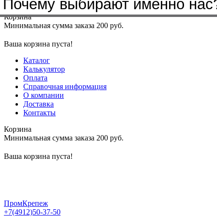
Почему выбирают именно нас
Меню
+7(4912)50-37-50
sbit@krep62.ru
Корзина
Минимальная сумма заказа 200 руб.
Ваша корзина пуста!
Каталог
Калькулятор
Оплата
Справочная информация
О компании
Доставка
Контакты
Корзина
Минимальная сумма заказа 200 руб.
Ваша корзина пуста!
ПромКрепеж
+7(4912)50-37-50