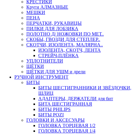
КРЕСТИКИ
Круги АЛМАЗНЫЕ
МЕШКИ
ПЕНА
ПЕРЧАТКИ, РУКАВИЦЫ
ПИЛКИ ДЛЯ ЛОБЗИКА
ПОЛОТНО Д/ НОЖОВКИ ПО МЕТ..
СКОБЫ, ГВОЗДИ ДЛЯ СТЕПЛЕР..
СКОТЧИ, ИЗОЛЕНТА, МАЛЯРНА..
ИЗОЛЕНТА, СКОТЧ, ЛЕНТА
СТРЕЙЧ-ПЛЁНКА
УПЛОТНИТЕЛИ
ЩЁТКИ
ЩЁТКИ ДЛЯ УШМ и дрели
РУЧНОЙ ИНСТРУМЕНТ
БИТЫ
БИТЫ ШЕСТИГРАННИКИ И ЗВЁЗДОЧКИ,
ШЛИЦ
АДАПТЕРЫ, ДЕРЖАТЕЛИ для бит
БИТА ШЕСТИГРАННАЯ
БИТЫ PHILIPS
БИТЫ POZI
ГОЛОВКИ И АКСЕСУАРЫ
ГОЛОВКА ТОРЦЕВАЯ 1/2
ГОЛОВКА ТОРЦЕВАЯ 1/4