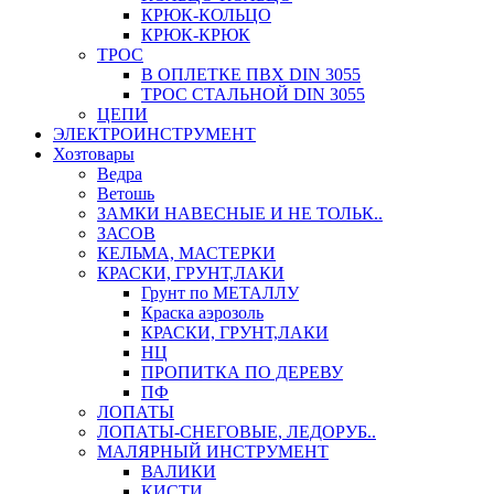
КРЮК-КОЛЬЦО
КРЮК-КРЮК
ТРОС
В ОПЛЕТКЕ ПВХ DIN 3055
ТРОС СТАЛЬНОЙ DIN 3055
ЦЕПИ
ЭЛЕКТРОИНСТРУМЕНТ
Хозтовары
Ведра
Ветошь
ЗАМКИ НАВЕСНЫЕ И НЕ ТОЛЬК..
ЗАСОВ
КЕЛЬМА, МАСТЕРКИ
КРАСКИ, ГРУНТ,ЛАКИ
Грунт по МЕТАЛЛУ
Краска аэрозоль
КРАСКИ, ГРУНТ,ЛАКИ
НЦ
ПРОПИТКА ПО ДЕРЕВУ
ПФ
ЛОПАТЫ
ЛОПАТЫ-СНЕГОВЫЕ, ЛЕДОРУБ..
МАЛЯРНЫЙ ИНСТРУМЕНТ
ВАЛИКИ
КИСТИ