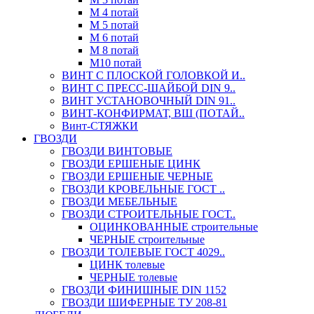
М 4 потай
М 5 потай
М 6 потай
М 8 потай
М10 потай
ВИНТ С ПЛОСКОЙ ГОЛОВКОЙ И..
ВИНТ С ПРЕСС-ШАЙБОЙ DIN 9..
ВИНТ УСТАНОВОЧНЫЙ DIN 91..
ВИНТ-КОНФИРМАТ, ВШ (ПОТАЙ..
Винт-СТЯЖКИ
ГВОЗДИ
ГВОЗДИ ВИНТОВЫЕ
ГВОЗДИ ЕРШЕНЫЕ ЦИНК
ГВОЗДИ ЕРШЕНЫЕ ЧЕРНЫЕ
ГВОЗДИ КРОВЕЛЬНЫЕ ГОСТ ..
ГВОЗДИ МЕБЕЛЬНЫЕ
ГВОЗДИ СТРОИТЕЛЬНЫЕ ГОСТ..
ОЦИНКОВАННЫЕ строительные
ЧЕРНЫЕ строительные
ГВОЗДИ ТОЛЕВЫЕ ГОСТ 4029..
ЦИНК толевые
ЧЕРНЫЕ толевые
ГВОЗДИ ФИНИШНЫЕ DIN 1152
ГВОЗДИ ШИФЕРНЫЕ ТУ 208-81