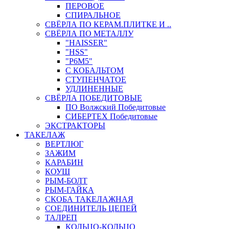
ПЕРОВОЕ
СПИРАЛЬНОЕ
СВЁРЛА ПО КЕРАМ.ПЛИТКЕ И ..
СВЁРЛА ПО МЕТАЛЛУ
"HAISSER"
"HSS"
"Р6М5"
С КОБАЛЬТОМ
СТУПЕНЧАТОЕ
УДЛИНЕННЫЕ
СВЁРЛА ПОБЕДИТОВЫЕ
ПО Волжский Победитовые
СИБЕРТЕХ Победитовые
ЭКСТРАКТОРЫ
ТАКЕЛАЖ
ВЕРТЛЮГ
ЗАЖИМ
КАРАБИН
КОУШ
РЫМ-БОЛТ
РЫМ-ГАЙКА
СКОБА ТАКЕЛАЖНАЯ
СОЕДИНИТЕЛЬ ЦЕПЕЙ
ТАЛРЕП
КОЛЬЦО-КОЛЬЦО