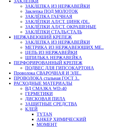
ЗАКЛЕПКИ
ЗАКЛЕПКА ИЗ НЕРЖАВЕЙКИ
Заклепка ПОД МОЛОТОК
ЗАКЛЁПКА ГАЕЧНАЯ
ЗАКЛЁПКИ АЛ/СТ. ЦИНК (DI..
ЗАКЛЁПКИ АЛ/СТ. ОКРАШЕНЫЕ
ЗАКЛЁПКИ СТАЛЬ/СТАЛЬ
НЕРЖАВЕЮЩИЙ КРЕПЕЖ
ЗАКЛЕПКА ИЗ НЕРЖАВЕЙКИ
МЕТРИКА ИЗ НЕРЖАВЕЮЩИХ МЕ..
ЦЕПЬ ИЗ НЕРЖАВЕЙКИ
ШПИЛЬКА НЕРЖАВЕЙКА
ПЕРФОРИРОВАННЫЙ КРЕПЕЖ
ПОДВЕС ДЛЯ ГИПСОКАРТОНА
Проволока СВАРОЧНАЯ И ЭЛЕ..
ПРОВОЛОКА стальная ГОСТ 3..
РАСХОДНЫЕ МАТЕРИАЛЫ
ВД СМАЗКА WD-40
ГЕРМЕТИКИ
ДИСКОВАЯ ПИЛА
ЗАЩИТНЫЕ СРЕДСТВА
КЛЕЙ
TYTAN
АНКЕР ХИМИЧЕСКИЙ
МОМЕНТ