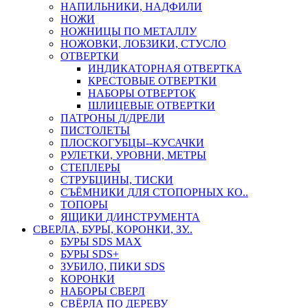
НАПИЛЬНИКИ, НАДФИЛИ
НОЖИ
НОЖНИЦЫ ПО МЕТАЛЛУ
НОЖОВКИ, ЛОБЗИКИ, СТУСЛО
ОТВЕРТКИ
ИНДИКАТОРНАЯ ОТВЕРТКА
КРЕСТОВЫЕ ОТВЕРТКИ
НАБОРЫ ОТВЕРТОК
ШЛИЦЕВЫЕ ОТВЕРТКИ
ПАТРОНЫ Д/ДРЕЛИ
ПИСТОЛЕТЫ
ПЛОСКОГУБЦЫ--КУСАЧКИ
РУЛЕТКИ, УРОВНИ, МЕТРЫ
СТЕПЛЕРЫ
СТРУБЦИНЫ, ТИСКИ
СЪЁМНИКИ ДЛЯ СТОПОРНЫХ КО..
ТОПОРЫ
ЯЩИКИ Д/ИНСТРУМЕНТА
СВЕРЛА, БУРЫ, КОРОНКИ, ЗУ..
БУРЫ SDS MAX
БУРЫ SDS+
ЗУБИЛО, ПИКИ SDS
КОРОНКИ
НАБОРЫ СВЕРЛ
СВЁРЛА ПО ДЕРЕВУ