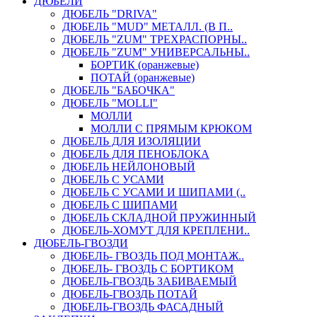
ДЮБЕЛИ
ДЮБЕЛЬ "DRIVA"
ДЮБЕЛЬ "MUD" МЕТАЛЛ. (В П..
ДЮБЕЛЬ "ZUM" ТРЕХРАСПОРНЫ..
ДЮБЕЛЬ "ZUM" УНИВЕРСАЛЬНЫ..
БОРТИК (оранжевые)
ПОТАЙ (оранжевые)
ДЮБЕЛЬ "БАБОЧКА"
ДЮБЕЛЬ "МOLLI"
МОЛЛИ
МОЛЛИ С ПРЯМЫМ КРЮКОМ
ДЮБЕЛЬ ДЛЯ ИЗОЛЯЦИИ
ДЮБЕЛЬ ДЛЯ ПЕНОБЛОКА
ДЮБЕЛЬ НЕЙЛОНОВЫЙ
ДЮБЕЛЬ С УСАМИ
ДЮБЕЛЬ С УСАМИ И ШИПАМИ (..
ДЮБЕЛЬ С ШИПАМИ
ДЮБЕЛЬ СКЛАДНОЙ ПРУЖИННЫЙ
ДЮБЕЛЬ-ХОМУТ ДЛЯ КРЕПЛЕНИ..
ДЮБЕЛЬ-ГВОЗДИ
ДЮБЕЛЬ- ГВОЗДЬ ПОД МОНТАЖ..
ДЮБЕЛЬ- ГВОЗДЬ С БОРТИКОМ
ДЮБЕЛЬ-ГВОЗДЬ ЗАБИВАЕМЫЙ
ДЮБЕЛЬ-ГВОЗДЬ ПОТАЙ
ДЮБЕЛЬ-ГВОЗДЬ ФАСАДНЫЙ