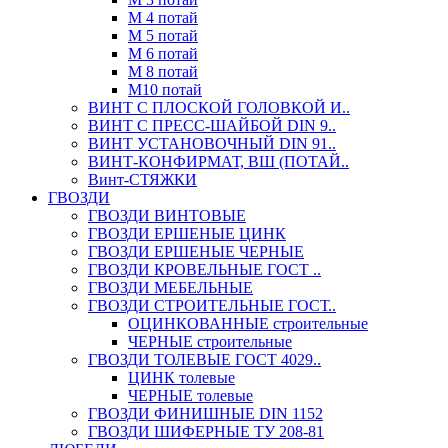
М 4 потай
М 5 потай
М 6 потай
М 8 потай
М10 потай
ВИНТ С ПЛОСКОЙ ГОЛОВКОЙ И..
ВИНТ С ПРЕСС-ШАЙБОЙ DIN 9..
ВИНТ УСТАНОВОЧНЫЙ DIN 91..
ВИНТ-КОНФИРМАТ, ВШ (ПОТАЙ..
Винт-СТЯЖКИ
ГВОЗДИ
ГВОЗДИ ВИНТОВЫЕ
ГВОЗДИ ЕРШЕНЫЕ ЦИНК
ГВОЗДИ ЕРШЕНЫЕ ЧЕРНЫЕ
ГВОЗДИ КРОВЕЛЬНЫЕ ГОСТ ..
ГВОЗДИ МЕБЕЛЬНЫЕ
ГВОЗДИ СТРОИТЕЛЬНЫЕ ГОСТ..
ОЦИНКОВАННЫЕ строительные
ЧЕРНЫЕ строительные
ГВОЗДИ ТОЛЕВЫЕ ГОСТ 4029..
ЦИНК толевые
ЧЕРНЫЕ толевые
ГВОЗДИ ФИНИШНЫЕ DIN 1152
ГВОЗДИ ШИФЕРНЫЕ ТУ 208-81