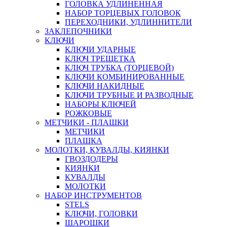
ГОЛОВКА УДЛИНЕННАЯ
НАБОР ТОРЦЕВЫХ ГОЛОВОК
ПЕРЕХОДНИКИ, УДЛИННИТЕЛИ
ЗАКЛЕПОЧНИКИ
КЛЮЧИ
КЛЮЧИ УДАРНЫЕ
КЛЮЧ ТРЕЩЕТКА
КЛЮЧ ТРУБКА (ТОРЦЕВОЙ)
КЛЮЧИ КОМБИНИРОВАННЫЕ
КЛЮЧИ НАКИДНЫЕ
КЛЮЧИ ТРУБНЫЕ И РАЗВОДНЫЕ
НАБОРЫ КЛЮЧЕЙ
РОЖКОВЫЕ
МЕТЧИКИ - ПЛАШКИ
МЕТЧИКИ
ПЛАШКА
МОЛОТКИ, КУВАЛДЫ, КИЯНКИ
ГВОЗДОДЕРЫ
КИЯНКИ
КУВАЛДЫ
МОЛОТКИ
НАБОР ИНСТРУМЕНТОВ
STELS
КЛЮЧИ, ГОЛОВКИ
ШАРОШКИ