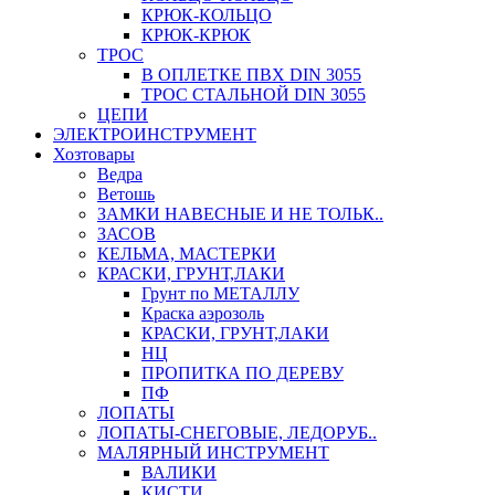
КРЮК-КОЛЬЦО
КРЮК-КРЮК
ТРОС
В ОПЛЕТКЕ ПВХ DIN 3055
ТРОС СТАЛЬНОЙ DIN 3055
ЦЕПИ
ЭЛЕКТРОИНСТРУМЕНТ
Хозтовары
Ведра
Ветошь
ЗАМКИ НАВЕСНЫЕ И НЕ ТОЛЬК..
ЗАСОВ
КЕЛЬМА, МАСТЕРКИ
КРАСКИ, ГРУНТ,ЛАКИ
Грунт по МЕТАЛЛУ
Краска аэрозоль
КРАСКИ, ГРУНТ,ЛАКИ
НЦ
ПРОПИТКА ПО ДЕРЕВУ
ПФ
ЛОПАТЫ
ЛОПАТЫ-СНЕГОВЫЕ, ЛЕДОРУБ..
МАЛЯРНЫЙ ИНСТРУМЕНТ
ВАЛИКИ
КИСТИ