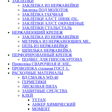
ЗАКЛЕПКИ
ЗАКЛЕПКА ИЗ НЕРЖАВЕЙКИ
Заклепка ПОД МОЛОТОК
ЗАКЛЁПКА ГАЕЧНАЯ
ЗАКЛЁПКИ АЛ/СТ. ЦИНК (DI..
ЗАКЛЁПКИ АЛ/СТ. ОКРАШЕНЫЕ
ЗАКЛЁПКИ СТАЛЬ/СТАЛЬ
НЕРЖАВЕЮЩИЙ КРЕПЕЖ
ЗАКЛЕПКА ИЗ НЕРЖАВЕЙКИ
МЕТРИКА ИЗ НЕРЖАВЕЮЩИХ МЕ..
ЦЕПЬ ИЗ НЕРЖАВЕЙКИ
ШПИЛЬКА НЕРЖАВЕЙКА
ПЕРФОРИРОВАННЫЙ КРЕПЕЖ
ПОДВЕС ДЛЯ ГИПСОКАРТОНА
Проволока СВАРОЧНАЯ И ЭЛЕ..
ПРОВОЛОКА стальная ГОСТ 3..
РАСХОДНЫЕ МАТЕРИАЛЫ
ВД СМАЗКА WD-40
ГЕРМЕТИКИ
ДИСКОВАЯ ПИЛА
ЗАЩИТНЫЕ СРЕДСТВА
КЛЕЙ
TYTAN
АНКЕР ХИМИЧЕСКИЙ
МОМЕНТ