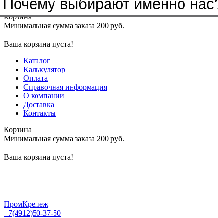
Почему выбирают именно нас
Меню
+7(4912)50-37-50
sbit@krep62.ru
Корзина
Минимальная сумма заказа 200 руб.
Ваша корзина пуста!
Каталог
Калькулятор
Оплата
Справочная информация
О компании
Доставка
Контакты
Корзина
Минимальная сумма заказа 200 руб.
Ваша корзина пуста!
ПромКрепеж
+7(4912)50-37-50