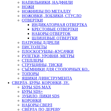
НАПИЛЬНИКИ, НАДФИЛИ
НОЖИ
НОЖНИЦЫ ПО МЕТАЛЛУ
НОЖОВКИ, ЛОБЗИКИ, СТУСЛО
ОТВЕРТКИ
ИНДИКАТОРНАЯ ОТВЕРТКА
КРЕСТОВЫЕ ОТВЕРТКИ
НАБОРЫ ОТВЕРТОК
ШЛИЦЕВЫЕ ОТВЕРТКИ
ПАТРОНЫ Д/ДРЕЛИ
ПИСТОЛЕТЫ
ПЛОСКОГУБЦЫ--КУСАЧКИ
РУЛЕТКИ, УРОВНИ, МЕТРЫ
СТЕПЛЕРЫ
СТРУБЦИНЫ, ТИСКИ
СЪЁМНИКИ ДЛЯ СТОПОРНЫХ КО..
ТОПОРЫ
ЯЩИКИ Д/ИНСТРУМЕНТА
СВЕРЛА, БУРЫ, КОРОНКИ, ЗУ..
БУРЫ SDS MAX
БУРЫ SDS+
ЗУБИЛО, ПИКИ SDS
КОРОНКИ
НАБОРЫ СВЕРЛ
СВЁРЛА ПО ДЕРЕВУ