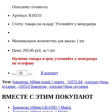
Описание готовится.
Артикул: R16533
Статус товара на складе: Уточняйте у менеджера
Минимальное количество для заказа: 1 шт.
Цена: 295.00 руб. за 1 шт.
Наличие товара и цену уточняйте у менеджера
по телефону
В корзину
Теги:
бокорезы 160мм grand // matrix
,
11072-04
,
плоскогубцы-
кусачки
,
r16533 бокорезы
,
плоскогубцы--кусачки
ВМЕСТЕ С ЭТИМ ПОКУПАЮТ
Бокорезы 160мм GRAND // Matrix
Бокорезы 160мм никель // Matrix