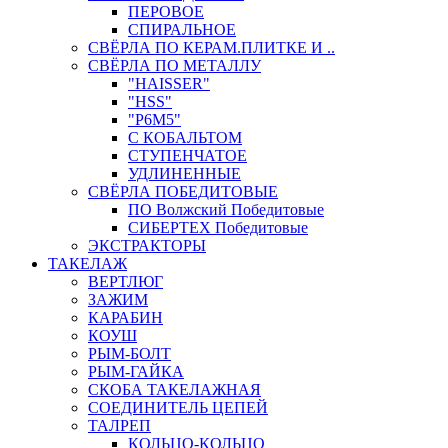
ПЕРОВОЕ
СПИРАЛЬНОЕ
СВЁРЛА ПО КЕРАМ.ПЛИТКЕ И ..
СВЁРЛА ПО МЕТАЛЛУ
"HAISSER"
"HSS"
"Р6М5"
С КОБАЛЬТОМ
СТУПЕНЧАТОЕ
УДЛИНЕННЫЕ
СВЁРЛА ПОБЕДИТОВЫЕ
ПО Волжский Победитовые
СИБЕРТЕХ Победитовые
ЭКСТРАКТОРЫ
ТАКЕЛАЖ
ВЕРТЛЮГ
ЗАЖИМ
КАРАБИН
КОУШ
РЫМ-БОЛТ
РЫМ-ГАЙКА
СКОБА ТАКЕЛАЖНАЯ
СОЕДИНИТЕЛЬ ЦЕПЕЙ
ТАЛРЕП
КОЛЬЦО-КОЛЬЦО