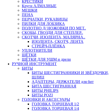
КРЕСТИКИ
Круги АЛМАЗНЫЕ
МЕШКИ
ПЕНА
ПЕРЧАТКИ, РУКАВИЦЫ
ПИЛКИ ДЛЯ ЛОБЗИКА
ПОЛОТНО Д/ НОЖОВКИ ПО МЕТ..
СКОБЫ, ГВОЗДИ ДЛЯ СТЕПЛЕР..
СКОТЧИ, ИЗОЛЕНТА, МАЛЯРНА..
ИЗОЛЕНТА, СКОТЧ, ЛЕНТА
СТРЕЙЧ-ПЛЁНКА
УПЛОТНИТЕЛИ
ЩЁТКИ
ЩЁТКИ ДЛЯ УШМ и дрели
РУЧНОЙ ИНСТРУМЕНТ
БИТЫ
БИТЫ ШЕСТИГРАННИКИ И ЗВЁЗДОЧКИ,
ШЛИЦ
АДАПТЕРЫ, ДЕРЖАТЕЛИ для бит
БИТА ШЕСТИГРАННАЯ
БИТЫ PHILIPS
БИТЫ POZI
ГОЛОВКИ И АКСЕСУАРЫ
ГОЛОВКА ТОРЦЕВАЯ 1/2
ГОЛОВКА ТОРЦЕВАЯ 1/4