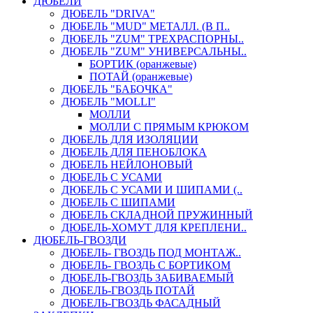
ДЮБЕЛИ
ДЮБЕЛЬ "DRIVA"
ДЮБЕЛЬ "MUD" МЕТАЛЛ. (В П..
ДЮБЕЛЬ "ZUM" ТРЕХРАСПОРНЫ..
ДЮБЕЛЬ "ZUM" УНИВЕРСАЛЬНЫ..
БОРТИК (оранжевые)
ПОТАЙ (оранжевые)
ДЮБЕЛЬ "БАБОЧКА"
ДЮБЕЛЬ "МOLLI"
МОЛЛИ
МОЛЛИ С ПРЯМЫМ КРЮКОМ
ДЮБЕЛЬ ДЛЯ ИЗОЛЯЦИИ
ДЮБЕЛЬ ДЛЯ ПЕНОБЛОКА
ДЮБЕЛЬ НЕЙЛОНОВЫЙ
ДЮБЕЛЬ С УСАМИ
ДЮБЕЛЬ С УСАМИ И ШИПАМИ (..
ДЮБЕЛЬ С ШИПАМИ
ДЮБЕЛЬ СКЛАДНОЙ ПРУЖИННЫЙ
ДЮБЕЛЬ-ХОМУТ ДЛЯ КРЕПЛЕНИ..
ДЮБЕЛЬ-ГВОЗДИ
ДЮБЕЛЬ- ГВОЗДЬ ПОД МОНТАЖ..
ДЮБЕЛЬ- ГВОЗДЬ С БОРТИКОМ
ДЮБЕЛЬ-ГВОЗДЬ ЗАБИВАЕМЫЙ
ДЮБЕЛЬ-ГВОЗДЬ ПОТАЙ
ДЮБЕЛЬ-ГВОЗДЬ ФАСАДНЫЙ