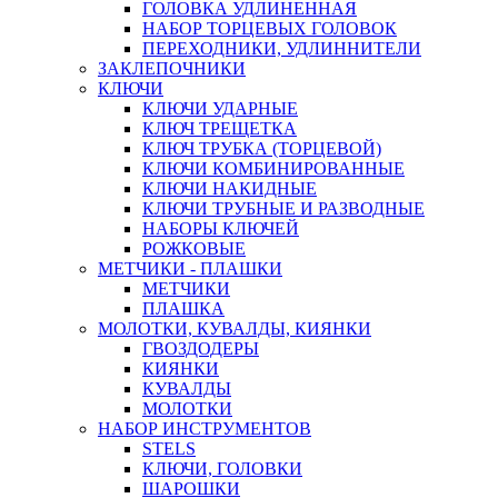
ГОЛОВКА УДЛИНЕННАЯ
НАБОР ТОРЦЕВЫХ ГОЛОВОК
ПЕРЕХОДНИКИ, УДЛИННИТЕЛИ
ЗАКЛЕПОЧНИКИ
КЛЮЧИ
КЛЮЧИ УДАРНЫЕ
КЛЮЧ ТРЕЩЕТКА
КЛЮЧ ТРУБКА (ТОРЦЕВОЙ)
КЛЮЧИ КОМБИНИРОВАННЫЕ
КЛЮЧИ НАКИДНЫЕ
КЛЮЧИ ТРУБНЫЕ И РАЗВОДНЫЕ
НАБОРЫ КЛЮЧЕЙ
РОЖКОВЫЕ
МЕТЧИКИ - ПЛАШКИ
МЕТЧИКИ
ПЛАШКА
МОЛОТКИ, КУВАЛДЫ, КИЯНКИ
ГВОЗДОДЕРЫ
КИЯНКИ
КУВАЛДЫ
МОЛОТКИ
НАБОР ИНСТРУМЕНТОВ
STELS
КЛЮЧИ, ГОЛОВКИ
ШАРОШКИ