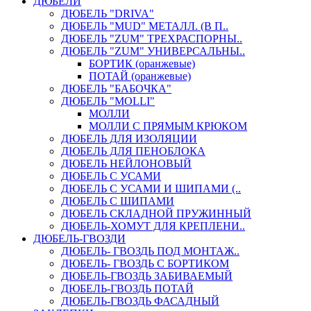
ДЮБЕЛИ
ДЮБЕЛЬ "DRIVA"
ДЮБЕЛЬ "MUD" МЕТАЛЛ. (В П..
ДЮБЕЛЬ "ZUM" ТРЕХРАСПОРНЫ..
ДЮБЕЛЬ "ZUM" УНИВЕРСАЛЬНЫ..
БОРТИК (оранжевые)
ПОТАЙ (оранжевые)
ДЮБЕЛЬ "БАБОЧКА"
ДЮБЕЛЬ "МOLLI"
МОЛЛИ
МОЛЛИ С ПРЯМЫМ КРЮКОМ
ДЮБЕЛЬ ДЛЯ ИЗОЛЯЦИИ
ДЮБЕЛЬ ДЛЯ ПЕНОБЛОКА
ДЮБЕЛЬ НЕЙЛОНОВЫЙ
ДЮБЕЛЬ С УСАМИ
ДЮБЕЛЬ С УСАМИ И ШИПАМИ (..
ДЮБЕЛЬ С ШИПАМИ
ДЮБЕЛЬ СКЛАДНОЙ ПРУЖИННЫЙ
ДЮБЕЛЬ-ХОМУТ ДЛЯ КРЕПЛЕНИ..
ДЮБЕЛЬ-ГВОЗДИ
ДЮБЕЛЬ- ГВОЗДЬ ПОД МОНТАЖ..
ДЮБЕЛЬ- ГВОЗДЬ С БОРТИКОМ
ДЮБЕЛЬ-ГВОЗДЬ ЗАБИВАЕМЫЙ
ДЮБЕЛЬ-ГВОЗДЬ ПОТАЙ
ДЮБЕЛЬ-ГВОЗДЬ ФАСАДНЫЙ