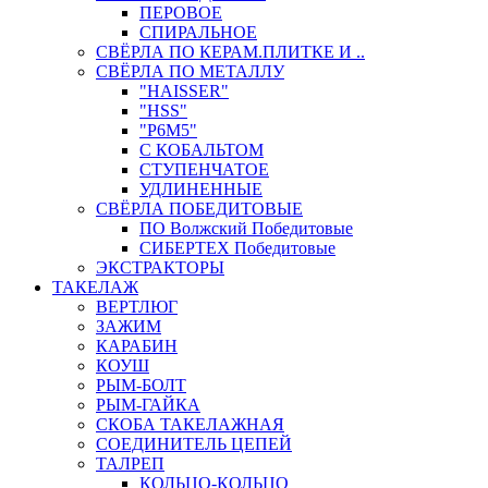
ПЕРОВОЕ
СПИРАЛЬНОЕ
СВЁРЛА ПО КЕРАМ.ПЛИТКЕ И ..
СВЁРЛА ПО МЕТАЛЛУ
"HAISSER"
"HSS"
"Р6М5"
С КОБАЛЬТОМ
СТУПЕНЧАТОЕ
УДЛИНЕННЫЕ
СВЁРЛА ПОБЕДИТОВЫЕ
ПО Волжский Победитовые
СИБЕРТЕХ Победитовые
ЭКСТРАКТОРЫ
ТАКЕЛАЖ
ВЕРТЛЮГ
ЗАЖИМ
КАРАБИН
КОУШ
РЫМ-БОЛТ
РЫМ-ГАЙКА
СКОБА ТАКЕЛАЖНАЯ
СОЕДИНИТЕЛЬ ЦЕПЕЙ
ТАЛРЕП
КОЛЬЦО-КОЛЬЦО