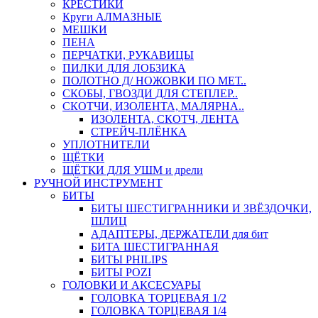
КРЕСТИКИ
Круги АЛМАЗНЫЕ
МЕШКИ
ПЕНА
ПЕРЧАТКИ, РУКАВИЦЫ
ПИЛКИ ДЛЯ ЛОБЗИКА
ПОЛОТНО Д/ НОЖОВКИ ПО МЕТ..
СКОБЫ, ГВОЗДИ ДЛЯ СТЕПЛЕР..
СКОТЧИ, ИЗОЛЕНТА, МАЛЯРНА..
ИЗОЛЕНТА, СКОТЧ, ЛЕНТА
СТРЕЙЧ-ПЛЁНКА
УПЛОТНИТЕЛИ
ЩЁТКИ
ЩЁТКИ ДЛЯ УШМ и дрели
РУЧНОЙ ИНСТРУМЕНТ
БИТЫ
БИТЫ ШЕСТИГРАННИКИ И ЗВЁЗДОЧКИ,
ШЛИЦ
АДАПТЕРЫ, ДЕРЖАТЕЛИ для бит
БИТА ШЕСТИГРАННАЯ
БИТЫ PHILIPS
БИТЫ POZI
ГОЛОВКИ И АКСЕСУАРЫ
ГОЛОВКА ТОРЦЕВАЯ 1/2
ГОЛОВКА ТОРЦЕВАЯ 1/4