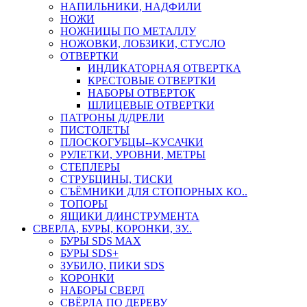
НАПИЛЬНИКИ, НАДФИЛИ
НОЖИ
НОЖНИЦЫ ПО МЕТАЛЛУ
НОЖОВКИ, ЛОБЗИКИ, СТУСЛО
ОТВЕРТКИ
ИНДИКАТОРНАЯ ОТВЕРТКА
КРЕСТОВЫЕ ОТВЕРТКИ
НАБОРЫ ОТВЕРТОК
ШЛИЦЕВЫЕ ОТВЕРТКИ
ПАТРОНЫ Д/ДРЕЛИ
ПИСТОЛЕТЫ
ПЛОСКОГУБЦЫ--КУСАЧКИ
РУЛЕТКИ, УРОВНИ, МЕТРЫ
СТЕПЛЕРЫ
СТРУБЦИНЫ, ТИСКИ
СЪЁМНИКИ ДЛЯ СТОПОРНЫХ КО..
ТОПОРЫ
ЯЩИКИ Д/ИНСТРУМЕНТА
СВЕРЛА, БУРЫ, КОРОНКИ, ЗУ..
БУРЫ SDS MAX
БУРЫ SDS+
ЗУБИЛО, ПИКИ SDS
КОРОНКИ
НАБОРЫ СВЕРЛ
СВЁРЛА ПО ДЕРЕВУ