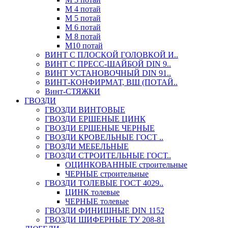
М 4 потай
М 5 потай
М 6 потай
М 8 потай
М10 потай
ВИНТ С ПЛОСКОЙ ГОЛОВКОЙ И..
ВИНТ С ПРЕСС-ШАЙБОЙ DIN 9..
ВИНТ УСТАНОВОЧНЫЙ DIN 91..
ВИНТ-КОНФИРМАТ, ВШ (ПОТАЙ..
Винт-СТЯЖКИ
ГВОЗДИ
ГВОЗДИ ВИНТОВЫЕ
ГВОЗДИ ЕРШЕНЫЕ ЦИНК
ГВОЗДИ ЕРШЕНЫЕ ЧЕРНЫЕ
ГВОЗДИ КРОВЕЛЬНЫЕ ГОСТ ..
ГВОЗДИ МЕБЕЛЬНЫЕ
ГВОЗДИ СТРОИТЕЛЬНЫЕ ГОСТ..
ОЦИНКОВАННЫЕ строительные
ЧЕРНЫЕ строительные
ГВОЗДИ ТОЛЕВЫЕ ГОСТ 4029..
ЦИНК толевые
ЧЕРНЫЕ толевые
ГВОЗДИ ФИНИШНЫЕ DIN 1152
ГВОЗДИ ШИФЕРНЫЕ ТУ 208-81