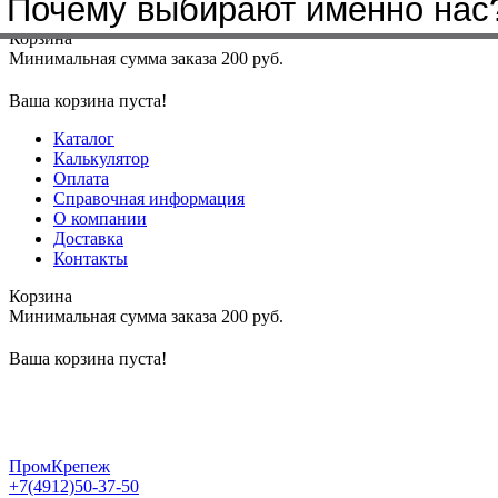
Почему выбирают именно нас
Меню
+7(4912)50-37-50
sbit@krep62.ru
Корзина
Минимальная сумма заказа 200 руб.
Ваша корзина пуста!
Каталог
Калькулятор
Оплата
Справочная информация
О компании
Доставка
Контакты
Корзина
Минимальная сумма заказа 200 руб.
Ваша корзина пуста!
ПромКрепеж
+7(4912)50-37-50