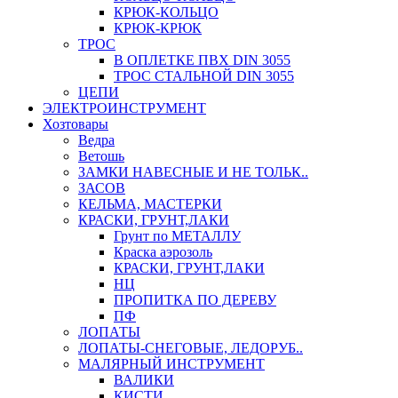
КРЮК-КОЛЬЦО
КРЮК-КРЮК
ТРОС
В ОПЛЕТКЕ ПВХ DIN 3055
ТРОС СТАЛЬНОЙ DIN 3055
ЦЕПИ
ЭЛЕКТРОИНСТРУМЕНТ
Хозтовары
Ведра
Ветошь
ЗАМКИ НАВЕСНЫЕ И НЕ ТОЛЬК..
ЗАСОВ
КЕЛЬМА, МАСТЕРКИ
КРАСКИ, ГРУНТ,ЛАКИ
Грунт по МЕТАЛЛУ
Краска аэрозоль
КРАСКИ, ГРУНТ,ЛАКИ
НЦ
ПРОПИТКА ПО ДЕРЕВУ
ПФ
ЛОПАТЫ
ЛОПАТЫ-СНЕГОВЫЕ, ЛЕДОРУБ..
МАЛЯРНЫЙ ИНСТРУМЕНТ
ВАЛИКИ
КИСТИ