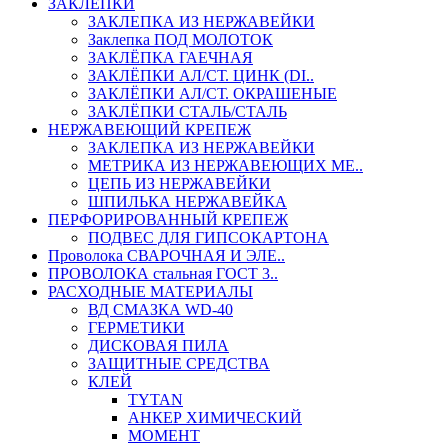
ЗАКЛЕПКИ
ЗАКЛЕПКА ИЗ НЕРЖАВЕЙКИ
Заклепка ПОД МОЛОТОК
ЗАКЛЁПКА ГАЕЧНАЯ
ЗАКЛЁПКИ АЛ/СТ. ЦИНК (DI..
ЗАКЛЁПКИ АЛ/СТ. ОКРАШЕНЫЕ
ЗАКЛЁПКИ СТАЛЬ/СТАЛЬ
НЕРЖАВЕЮЩИЙ КРЕПЕЖ
ЗАКЛЕПКА ИЗ НЕРЖАВЕЙКИ
МЕТРИКА ИЗ НЕРЖАВЕЮЩИХ МЕ..
ЦЕПЬ ИЗ НЕРЖАВЕЙКИ
ШПИЛЬКА НЕРЖАВЕЙКА
ПЕРФОРИРОВАННЫЙ КРЕПЕЖ
ПОДВЕС ДЛЯ ГИПСОКАРТОНА
Проволока СВАРОЧНАЯ И ЭЛЕ..
ПРОВОЛОКА стальная ГОСТ 3..
РАСХОДНЫЕ МАТЕРИАЛЫ
ВД СМАЗКА WD-40
ГЕРМЕТИКИ
ДИСКОВАЯ ПИЛА
ЗАЩИТНЫЕ СРЕДСТВА
КЛЕЙ
TYTAN
АНКЕР ХИМИЧЕСКИЙ
МОМЕНТ