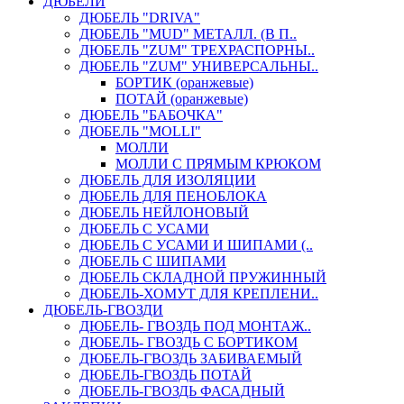
ДЮБЕЛИ
ДЮБЕЛЬ "DRIVA"
ДЮБЕЛЬ "MUD" МЕТАЛЛ. (В П..
ДЮБЕЛЬ "ZUM" ТРЕХРАСПОРНЫ..
ДЮБЕЛЬ "ZUM" УНИВЕРСАЛЬНЫ..
БОРТИК (оранжевые)
ПОТАЙ (оранжевые)
ДЮБЕЛЬ "БАБОЧКА"
ДЮБЕЛЬ "МOLLI"
МОЛЛИ
МОЛЛИ С ПРЯМЫМ КРЮКОМ
ДЮБЕЛЬ ДЛЯ ИЗОЛЯЦИИ
ДЮБЕЛЬ ДЛЯ ПЕНОБЛОКА
ДЮБЕЛЬ НЕЙЛОНОВЫЙ
ДЮБЕЛЬ С УСАМИ
ДЮБЕЛЬ С УСАМИ И ШИПАМИ (..
ДЮБЕЛЬ С ШИПАМИ
ДЮБЕЛЬ СКЛАДНОЙ ПРУЖИННЫЙ
ДЮБЕЛЬ-ХОМУТ ДЛЯ КРЕПЛЕНИ..
ДЮБЕЛЬ-ГВОЗДИ
ДЮБЕЛЬ- ГВОЗДЬ ПОД МОНТАЖ..
ДЮБЕЛЬ- ГВОЗДЬ С БОРТИКОМ
ДЮБЕЛЬ-ГВОЗДЬ ЗАБИВАЕМЫЙ
ДЮБЕЛЬ-ГВОЗДЬ ПОТАЙ
ДЮБЕЛЬ-ГВОЗДЬ ФАСАДНЫЙ