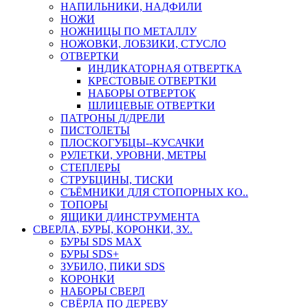
НАПИЛЬНИКИ, НАДФИЛИ
НОЖИ
НОЖНИЦЫ ПО МЕТАЛЛУ
НОЖОВКИ, ЛОБЗИКИ, СТУСЛО
ОТВЕРТКИ
ИНДИКАТОРНАЯ ОТВЕРТКА
КРЕСТОВЫЕ ОТВЕРТКИ
НАБОРЫ ОТВЕРТОК
ШЛИЦЕВЫЕ ОТВЕРТКИ
ПАТРОНЫ Д/ДРЕЛИ
ПИСТОЛЕТЫ
ПЛОСКОГУБЦЫ--КУСАЧКИ
РУЛЕТКИ, УРОВНИ, МЕТРЫ
СТЕПЛЕРЫ
СТРУБЦИНЫ, ТИСКИ
СЪЁМНИКИ ДЛЯ СТОПОРНЫХ КО..
ТОПОРЫ
ЯЩИКИ Д/ИНСТРУМЕНТА
СВЕРЛА, БУРЫ, КОРОНКИ, ЗУ..
БУРЫ SDS MAX
БУРЫ SDS+
ЗУБИЛО, ПИКИ SDS
КОРОНКИ
НАБОРЫ СВЕРЛ
СВЁРЛА ПО ДЕРЕВУ