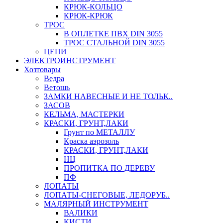
КРЮК-КОЛЬЦО
КРЮК-КРЮК
ТРОС
В ОПЛЕТКЕ ПВХ DIN 3055
ТРОС СТАЛЬНОЙ DIN 3055
ЦЕПИ
ЭЛЕКТРОИНСТРУМЕНТ
Хозтовары
Ведра
Ветошь
ЗАМКИ НАВЕСНЫЕ И НЕ ТОЛЬК..
ЗАСОВ
КЕЛЬМА, МАСТЕРКИ
КРАСКИ, ГРУНТ,ЛАКИ
Грунт по МЕТАЛЛУ
Краска аэрозоль
КРАСКИ, ГРУНТ,ЛАКИ
НЦ
ПРОПИТКА ПО ДЕРЕВУ
ПФ
ЛОПАТЫ
ЛОПАТЫ-СНЕГОВЫЕ, ЛЕДОРУБ..
МАЛЯРНЫЙ ИНСТРУМЕНТ
ВАЛИКИ
КИСТИ