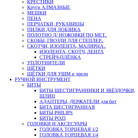
КРЕСТИКИ
Круги АЛМАЗНЫЕ
МЕШКИ
ПЕНА
ПЕРЧАТКИ, РУКАВИЦЫ
ПИЛКИ ДЛЯ ЛОБЗИКА
ПОЛОТНО Д/ НОЖОВКИ ПО МЕТ..
СКОБЫ, ГВОЗДИ ДЛЯ СТЕПЛЕР..
СКОТЧИ, ИЗОЛЕНТА, МАЛЯРНА..
ИЗОЛЕНТА, СКОТЧ, ЛЕНТА
СТРЕЙЧ-ПЛЁНКА
УПЛОТНИТЕЛИ
ЩЁТКИ
ЩЁТКИ ДЛЯ УШМ и дрели
РУЧНОЙ ИНСТРУМЕНТ
БИТЫ
БИТЫ ШЕСТИГРАННИКИ И ЗВЁЗДОЧКИ,
ШЛИЦ
АДАПТЕРЫ, ДЕРЖАТЕЛИ для бит
БИТА ШЕСТИГРАННАЯ
БИТЫ PHILIPS
БИТЫ POZI
ГОЛОВКИ И АКСЕСУАРЫ
ГОЛОВКА ТОРЦЕВАЯ 1/2
ГОЛОВКА ТОРЦЕВАЯ 1/4