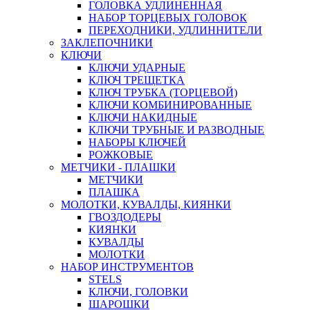
ГОЛОВКА УДЛИНЕННАЯ
НАБОР ТОРЦЕВЫХ ГОЛОВОК
ПЕРЕХОДНИКИ, УДЛИННИТЕЛИ
ЗАКЛЕПОЧНИКИ
КЛЮЧИ
КЛЮЧИ УДАРНЫЕ
КЛЮЧ ТРЕЩЕТКА
КЛЮЧ ТРУБКА (ТОРЦЕВОЙ)
КЛЮЧИ КОМБИНИРОВАННЫЕ
КЛЮЧИ НАКИДНЫЕ
КЛЮЧИ ТРУБНЫЕ И РАЗВОДНЫЕ
НАБОРЫ КЛЮЧЕЙ
РОЖКОВЫЕ
МЕТЧИКИ - ПЛАШКИ
МЕТЧИКИ
ПЛАШКА
МОЛОТКИ, КУВАЛДЫ, КИЯНКИ
ГВОЗДОДЕРЫ
КИЯНКИ
КУВАЛДЫ
МОЛОТКИ
НАБОР ИНСТРУМЕНТОВ
STELS
КЛЮЧИ, ГОЛОВКИ
ШАРОШКИ