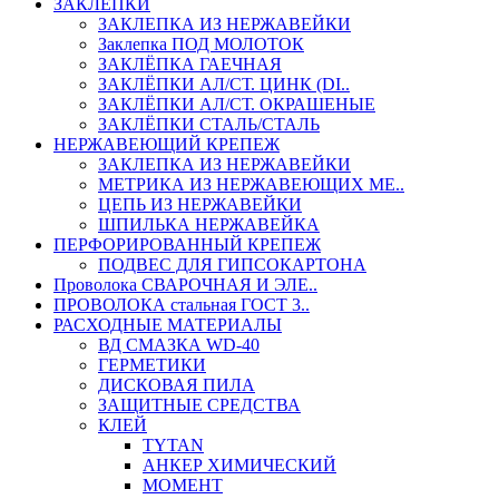
ЗАКЛЕПКИ
ЗАКЛЕПКА ИЗ НЕРЖАВЕЙКИ
Заклепка ПОД МОЛОТОК
ЗАКЛЁПКА ГАЕЧНАЯ
ЗАКЛЁПКИ АЛ/СТ. ЦИНК (DI..
ЗАКЛЁПКИ АЛ/СТ. ОКРАШЕНЫЕ
ЗАКЛЁПКИ СТАЛЬ/СТАЛЬ
НЕРЖАВЕЮЩИЙ КРЕПЕЖ
ЗАКЛЕПКА ИЗ НЕРЖАВЕЙКИ
МЕТРИКА ИЗ НЕРЖАВЕЮЩИХ МЕ..
ЦЕПЬ ИЗ НЕРЖАВЕЙКИ
ШПИЛЬКА НЕРЖАВЕЙКА
ПЕРФОРИРОВАННЫЙ КРЕПЕЖ
ПОДВЕС ДЛЯ ГИПСОКАРТОНА
Проволока СВАРОЧНАЯ И ЭЛЕ..
ПРОВОЛОКА стальная ГОСТ 3..
РАСХОДНЫЕ МАТЕРИАЛЫ
ВД СМАЗКА WD-40
ГЕРМЕТИКИ
ДИСКОВАЯ ПИЛА
ЗАЩИТНЫЕ СРЕДСТВА
КЛЕЙ
TYTAN
АНКЕР ХИМИЧЕСКИЙ
МОМЕНТ