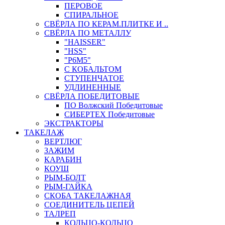
ПЕРОВОЕ
СПИРАЛЬНОЕ
СВЁРЛА ПО КЕРАМ.ПЛИТКЕ И ..
СВЁРЛА ПО МЕТАЛЛУ
"HAISSER"
"HSS"
"Р6М5"
С КОБАЛЬТОМ
СТУПЕНЧАТОЕ
УДЛИНЕННЫЕ
СВЁРЛА ПОБЕДИТОВЫЕ
ПО Волжский Победитовые
СИБЕРТЕХ Победитовые
ЭКСТРАКТОРЫ
ТАКЕЛАЖ
ВЕРТЛЮГ
ЗАЖИМ
КАРАБИН
КОУШ
РЫМ-БОЛТ
РЫМ-ГАЙКА
СКОБА ТАКЕЛАЖНАЯ
СОЕДИНИТЕЛЬ ЦЕПЕЙ
ТАЛРЕП
КОЛЬЦО-КОЛЬЦО