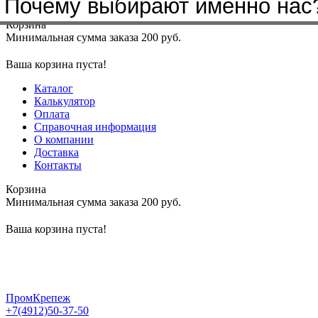
Почему выбирают именно нас
Меню
+7(4912)50-37-50
sbit@krep62.ru
Корзина
Минимальная сумма заказа 200 руб.
Ваша корзина пуста!
Каталог
Калькулятор
Оплата
Справочная информация
О компании
Доставка
Контакты
Корзина
Минимальная сумма заказа 200 руб.
Ваша корзина пуста!
ПромКрепеж
+7(4912)50-37-50