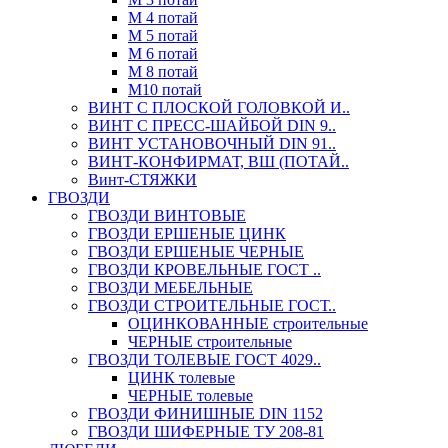
М 4 потай
М 5 потай
М 6 потай
М 8 потай
М10 потай
ВИНТ С ПЛОСКОЙ ГОЛОВКОЙ И..
ВИНТ С ПРЕСС-ШАЙБОЙ DIN 9..
ВИНТ УСТАНОВОЧНЫЙ DIN 91..
ВИНТ-КОНФИРМАТ, ВШ (ПОТАЙ..
Винт-СТЯЖКИ
ГВОЗДИ
ГВОЗДИ ВИНТОВЫЕ
ГВОЗДИ ЕРШЕНЫЕ ЦИНК
ГВОЗДИ ЕРШЕНЫЕ ЧЕРНЫЕ
ГВОЗДИ КРОВЕЛЬНЫЕ ГОСТ ..
ГВОЗДИ МЕБЕЛЬНЫЕ
ГВОЗДИ СТРОИТЕЛЬНЫЕ ГОСТ..
ОЦИНКОВАННЫЕ строительные
ЧЕРНЫЕ строительные
ГВОЗДИ ТОЛЕВЫЕ ГОСТ 4029..
ЦИНК толевые
ЧЕРНЫЕ толевые
ГВОЗДИ ФИНИШНЫЕ DIN 1152
ГВОЗДИ ШИФЕРНЫЕ ТУ 208-81