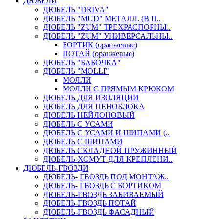
ДЮБЕЛИ
ДЮБЕЛЬ "DRIVA"
ДЮБЕЛЬ "MUD" МЕТАЛЛ. (В П..
ДЮБЕЛЬ "ZUM" ТРЕХРАСПОРНЫ..
ДЮБЕЛЬ "ZUM" УНИВЕРСАЛЬНЫ..
БОРТИК (оранжевые)
ПОТАЙ (оранжевые)
ДЮБЕЛЬ "БАБОЧКА"
ДЮБЕЛЬ "МOLLI"
МОЛЛИ
МОЛЛИ С ПРЯМЫМ КРЮКОМ
ДЮБЕЛЬ ДЛЯ ИЗОЛЯЦИИ
ДЮБЕЛЬ ДЛЯ ПЕНОБЛОКА
ДЮБЕЛЬ НЕЙЛОНОВЫЙ
ДЮБЕЛЬ С УСАМИ
ДЮБЕЛЬ С УСАМИ И ШИПАМИ (..
ДЮБЕЛЬ С ШИПАМИ
ДЮБЕЛЬ СКЛАДНОЙ ПРУЖИННЫЙ
ДЮБЕЛЬ-ХОМУТ ДЛЯ КРЕПЛЕНИ..
ДЮБЕЛЬ-ГВОЗДИ
ДЮБЕЛЬ- ГВОЗДЬ ПОД МОНТАЖ..
ДЮБЕЛЬ- ГВОЗДЬ С БОРТИКОМ
ДЮБЕЛЬ-ГВОЗДЬ ЗАБИВАЕМЫЙ
ДЮБЕЛЬ-ГВОЗДЬ ПОТАЙ
ДЮБЕЛЬ-ГВОЗДЬ ФАСАДНЫЙ