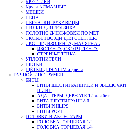
КРЕСТИКИ
Круги АЛМАЗНЫЕ
МЕШКИ
ПЕНА
ПЕРЧАТКИ, РУКАВИЦЫ
ПИЛКИ ДЛЯ ЛОБЗИКА
ПОЛОТНО Д/ НОЖОВКИ ПО МЕТ..
СКОБЫ, ГВОЗДИ ДЛЯ СТЕПЛЕР..
СКОТЧИ, ИЗОЛЕНТА, МАЛЯРНА..
ИЗОЛЕНТА, СКОТЧ, ЛЕНТА
СТРЕЙЧ-ПЛЁНКА
УПЛОТНИТЕЛИ
ЩЁТКИ
ЩЁТКИ ДЛЯ УШМ и дрели
РУЧНОЙ ИНСТРУМЕНТ
БИТЫ
БИТЫ ШЕСТИГРАННИКИ И ЗВЁЗДОЧКИ,
ШЛИЦ
АДАПТЕРЫ, ДЕРЖАТЕЛИ для бит
БИТА ШЕСТИГРАННАЯ
БИТЫ PHILIPS
БИТЫ POZI
ГОЛОВКИ И АКСЕСУАРЫ
ГОЛОВКА ТОРЦЕВАЯ 1/2
ГОЛОВКА ТОРЦЕВАЯ 1/4