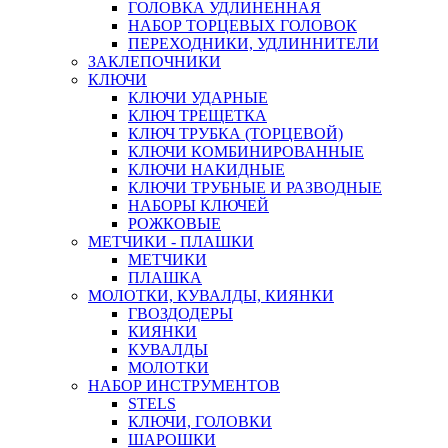
ГОЛОВКА УДЛИНЕННАЯ
НАБОР ТОРЦЕВЫХ ГОЛОВОК
ПЕРЕХОДНИКИ, УДЛИННИТЕЛИ
ЗАКЛЕПОЧНИКИ
КЛЮЧИ
КЛЮЧИ УДАРНЫЕ
КЛЮЧ ТРЕЩЕТКА
КЛЮЧ ТРУБКА (ТОРЦЕВОЙ)
КЛЮЧИ КОМБИНИРОВАННЫЕ
КЛЮЧИ НАКИДНЫЕ
КЛЮЧИ ТРУБНЫЕ И РАЗВОДНЫЕ
НАБОРЫ КЛЮЧЕЙ
РОЖКОВЫЕ
МЕТЧИКИ - ПЛАШКИ
МЕТЧИКИ
ПЛАШКА
МОЛОТКИ, КУВАЛДЫ, КИЯНКИ
ГВОЗДОДЕРЫ
КИЯНКИ
КУВАЛДЫ
МОЛОТКИ
НАБОР ИНСТРУМЕНТОВ
STELS
КЛЮЧИ, ГОЛОВКИ
ШАРОШКИ