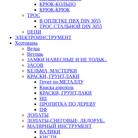
КРЮК-КОЛЬЦО
КРЮК-КРЮК
ТРОС
В ОПЛЕТКЕ ПВХ DIN 3055
ТРОС СТАЛЬНОЙ DIN 3055
ЦЕПИ
ЭЛЕКТРОИНСТРУМЕНТ
Хозтовары
Ведра
Ветошь
ЗАМКИ НАВЕСНЫЕ И НЕ ТОЛЬК..
ЗАСОВ
КЕЛЬМА, МАСТЕРКИ
КРАСКИ, ГРУНТ,ЛАКИ
Грунт по МЕТАЛЛУ
Краска аэрозоль
КРАСКИ, ГРУНТ,ЛАКИ
НЦ
ПРОПИТКА ПО ДЕРЕВУ
ПФ
ЛОПАТЫ
ЛОПАТЫ-СНЕГОВЫЕ, ЛЕДОРУБ..
МАЛЯРНЫЙ ИНСТРУМЕНТ
ВАЛИКИ
КИСТИ