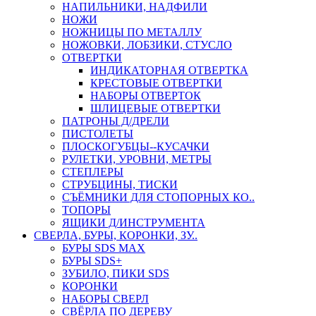
НАПИЛЬНИКИ, НАДФИЛИ
НОЖИ
НОЖНИЦЫ ПО МЕТАЛЛУ
НОЖОВКИ, ЛОБЗИКИ, СТУСЛО
ОТВЕРТКИ
ИНДИКАТОРНАЯ ОТВЕРТКА
КРЕСТОВЫЕ ОТВЕРТКИ
НАБОРЫ ОТВЕРТОК
ШЛИЦЕВЫЕ ОТВЕРТКИ
ПАТРОНЫ Д/ДРЕЛИ
ПИСТОЛЕТЫ
ПЛОСКОГУБЦЫ--КУСАЧКИ
РУЛЕТКИ, УРОВНИ, МЕТРЫ
СТЕПЛЕРЫ
СТРУБЦИНЫ, ТИСКИ
СЪЁМНИКИ ДЛЯ СТОПОРНЫХ КО..
ТОПОРЫ
ЯЩИКИ Д/ИНСТРУМЕНТА
СВЕРЛА, БУРЫ, КОРОНКИ, ЗУ..
БУРЫ SDS MAX
БУРЫ SDS+
ЗУБИЛО, ПИКИ SDS
КОРОНКИ
НАБОРЫ СВЕРЛ
СВЁРЛА ПО ДЕРЕВУ