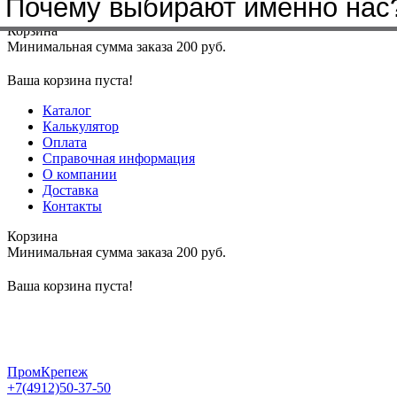
Почему выбирают именно нас
Меню
+7(4912)50-37-50
sbit@krep62.ru
Корзина
Минимальная сумма заказа 200 руб.
Ваша корзина пуста!
Каталог
Калькулятор
Оплата
Справочная информация
О компании
Доставка
Контакты
Корзина
Минимальная сумма заказа 200 руб.
Ваша корзина пуста!
ПромКрепеж
+7(4912)50-37-50