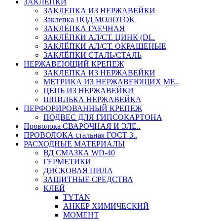
ЗАКЛЕПКИ
ЗАКЛЕПКА ИЗ НЕРЖАВЕЙКИ
Заклепка ПОД МОЛОТОК
ЗАКЛЁПКА ГАЕЧНАЯ
ЗАКЛЁПКИ АЛ/СТ. ЦИНК (DI..
ЗАКЛЁПКИ АЛ/СТ. ОКРАШЕНЫЕ
ЗАКЛЁПКИ СТАЛЬ/СТАЛЬ
НЕРЖАВЕЮЩИЙ КРЕПЕЖ
ЗАКЛЕПКА ИЗ НЕРЖАВЕЙКИ
МЕТРИКА ИЗ НЕРЖАВЕЮЩИХ МЕ..
ЦЕПЬ ИЗ НЕРЖАВЕЙКИ
ШПИЛЬКА НЕРЖАВЕЙКА
ПЕРФОРИРОВАННЫЙ КРЕПЕЖ
ПОДВЕС ДЛЯ ГИПСОКАРТОНА
Проволока СВАРОЧНАЯ И ЭЛЕ..
ПРОВОЛОКА стальная ГОСТ 3..
РАСХОДНЫЕ МАТЕРИАЛЫ
ВД СМАЗКА WD-40
ГЕРМЕТИКИ
ДИСКОВАЯ ПИЛА
ЗАЩИТНЫЕ СРЕДСТВА
КЛЕЙ
TYTAN
АНКЕР ХИМИЧЕСКИЙ
МОМЕНТ