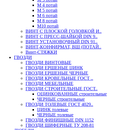
М 4 потай
М 5 потай
М 6 потай
М 8 потай
М10 потай
ВИНТ С ПЛОСКОЙ ГОЛОВКОЙ И..
ВИНТ С ПРЕСС-ШАЙБОЙ DIN 9..
ВИНТ УСТАНОВОЧНЫЙ DIN 91..
ВИНТ-КОНФИРМАТ, ВШ (ПОТАЙ..
Винт-СТЯЖКИ
ГВОЗДИ
ГВОЗДИ ВИНТОВЫЕ
ГВОЗДИ ЕРШЕНЫЕ ЦИНК
ГВОЗДИ ЕРШЕНЫЕ ЧЕРНЫЕ
ГВОЗДИ КРОВЕЛЬНЫЕ ГОСТ ..
ГВОЗДИ МЕБЕЛЬНЫЕ
ГВОЗДИ СТРОИТЕЛЬНЫЕ ГОСТ..
ОЦИНКОВАННЫЕ строительные
ЧЕРНЫЕ строительные
ГВОЗДИ ТОЛЕВЫЕ ГОСТ 4029..
ЦИНК толевые
ЧЕРНЫЕ толевые
ГВОЗДИ ФИНИШНЫЕ DIN 1152
ГВОЗДИ ШИФЕРНЫЕ ТУ 208-81