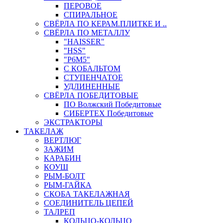
ПЕРОВОЕ
СПИРАЛЬНОЕ
СВЁРЛА ПО КЕРАМ.ПЛИТКЕ И ..
СВЁРЛА ПО МЕТАЛЛУ
"HAISSER"
"HSS"
"Р6М5"
С КОБАЛЬТОМ
СТУПЕНЧАТОЕ
УДЛИНЕННЫЕ
СВЁРЛА ПОБЕДИТОВЫЕ
ПО Волжский Победитовые
СИБЕРТЕХ Победитовые
ЭКСТРАКТОРЫ
ТАКЕЛАЖ
ВЕРТЛЮГ
ЗАЖИМ
КАРАБИН
КОУШ
РЫМ-БОЛТ
РЫМ-ГАЙКА
СКОБА ТАКЕЛАЖНАЯ
СОЕДИНИТЕЛЬ ЦЕПЕЙ
ТАЛРЕП
КОЛЬЦО-КОЛЬЦО