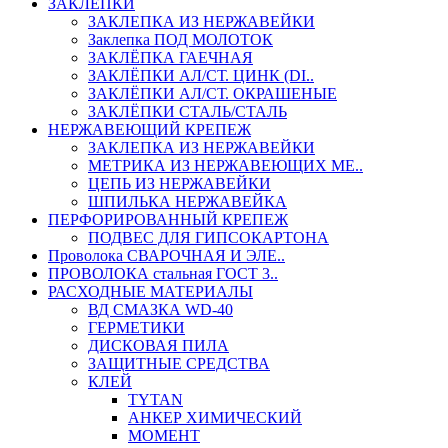
ЗАКЛЕПКИ
ЗАКЛЕПКА ИЗ НЕРЖАВЕЙКИ
Заклепка ПОД МОЛОТОК
ЗАКЛЁПКА ГАЕЧНАЯ
ЗАКЛЁПКИ АЛ/СТ. ЦИНК (DI..
ЗАКЛЁПКИ АЛ/СТ. ОКРАШЕНЫЕ
ЗАКЛЁПКИ СТАЛЬ/СТАЛЬ
НЕРЖАВЕЮЩИЙ КРЕПЕЖ
ЗАКЛЕПКА ИЗ НЕРЖАВЕЙКИ
МЕТРИКА ИЗ НЕРЖАВЕЮЩИХ МЕ..
ЦЕПЬ ИЗ НЕРЖАВЕЙКИ
ШПИЛЬКА НЕРЖАВЕЙКА
ПЕРФОРИРОВАННЫЙ КРЕПЕЖ
ПОДВЕС ДЛЯ ГИПСОКАРТОНА
Проволока СВАРОЧНАЯ И ЭЛЕ..
ПРОВОЛОКА стальная ГОСТ 3..
РАСХОДНЫЕ МАТЕРИАЛЫ
ВД СМАЗКА WD-40
ГЕРМЕТИКИ
ДИСКОВАЯ ПИЛА
ЗАЩИТНЫЕ СРЕДСТВА
КЛЕЙ
TYTAN
АНКЕР ХИМИЧЕСКИЙ
МОМЕНТ