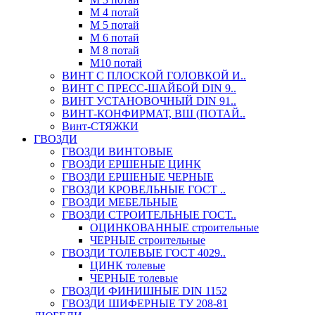
М 4 потай
М 5 потай
М 6 потай
М 8 потай
М10 потай
ВИНТ С ПЛОСКОЙ ГОЛОВКОЙ И..
ВИНТ С ПРЕСС-ШАЙБОЙ DIN 9..
ВИНТ УСТАНОВОЧНЫЙ DIN 91..
ВИНТ-КОНФИРМАТ, ВШ (ПОТАЙ..
Винт-СТЯЖКИ
ГВОЗДИ
ГВОЗДИ ВИНТОВЫЕ
ГВОЗДИ ЕРШЕНЫЕ ЦИНК
ГВОЗДИ ЕРШЕНЫЕ ЧЕРНЫЕ
ГВОЗДИ КРОВЕЛЬНЫЕ ГОСТ ..
ГВОЗДИ МЕБЕЛЬНЫЕ
ГВОЗДИ СТРОИТЕЛЬНЫЕ ГОСТ..
ОЦИНКОВАННЫЕ строительные
ЧЕРНЫЕ строительные
ГВОЗДИ ТОЛЕВЫЕ ГОСТ 4029..
ЦИНК толевые
ЧЕРНЫЕ толевые
ГВОЗДИ ФИНИШНЫЕ DIN 1152
ГВОЗДИ ШИФЕРНЫЕ ТУ 208-81