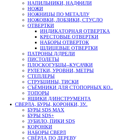
НАПИЛЬНИКИ, НАДФИЛИ
НОЖИ
НОЖНИЦЫ ПО МЕТАЛЛУ
НОЖОВКИ, ЛОБЗИКИ, СТУСЛО
ОТВЕРТКИ
ИНДИКАТОРНАЯ ОТВЕРТКА
КРЕСТОВЫЕ ОТВЕРТКИ
НАБОРЫ ОТВЕРТОК
ШЛИЦЕВЫЕ ОТВЕРТКИ
ПАТРОНЫ Д/ДРЕЛИ
ПИСТОЛЕТЫ
ПЛОСКОГУБЦЫ--КУСАЧКИ
РУЛЕТКИ, УРОВНИ, МЕТРЫ
СТЕПЛЕРЫ
СТРУБЦИНЫ, ТИСКИ
СЪЁМНИКИ ДЛЯ СТОПОРНЫХ КО..
ТОПОРЫ
ЯЩИКИ Д/ИНСТРУМЕНТА
СВЕРЛА, БУРЫ, КОРОНКИ, ЗУ..
БУРЫ SDS MAX
БУРЫ SDS+
ЗУБИЛО, ПИКИ SDS
КОРОНКИ
НАБОРЫ СВЕРЛ
СВЁРЛА ПО ДЕРЕВУ