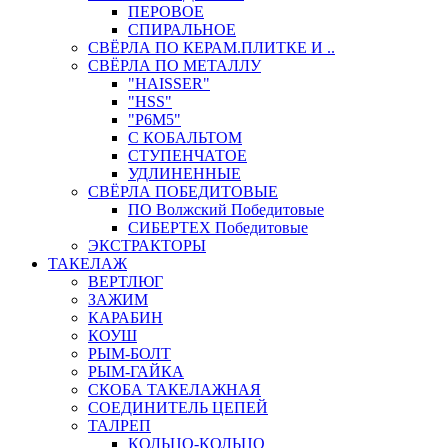
ПЕРОВОЕ
СПИРАЛЬНОЕ
СВЁРЛА ПО КЕРАМ.ПЛИТКЕ И ..
СВЁРЛА ПО МЕТАЛЛУ
"HAISSER"
"HSS"
"Р6М5"
С КОБАЛЬТОМ
СТУПЕНЧАТОЕ
УДЛИНЕННЫЕ
СВЁРЛА ПОБЕДИТОВЫЕ
ПО Волжский Победитовые
СИБЕРТЕХ Победитовые
ЭКСТРАКТОРЫ
ТАКЕЛАЖ
ВЕРТЛЮГ
ЗАЖИМ
КАРАБИН
КОУШ
РЫМ-БОЛТ
РЫМ-ГАЙКА
СКОБА ТАКЕЛАЖНАЯ
СОЕДИНИТЕЛЬ ЦЕПЕЙ
ТАЛРЕП
КОЛЬЦО-КОЛЬЦО