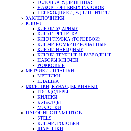
ГОЛОВКА УДЛИНЕННАЯ
НАБОР ТОРЦЕВЫХ ГОЛОВОК
ПЕРЕХОДНИКИ, УДЛИННИТЕЛИ
ЗАКЛЕПОЧНИКИ
КЛЮЧИ
КЛЮЧИ УДАРНЫЕ
КЛЮЧ ТРЕЩЕТКА
КЛЮЧ ТРУБКА (ТОРЦЕВОЙ)
КЛЮЧИ КОМБИНИРОВАННЫЕ
КЛЮЧИ НАКИДНЫЕ
КЛЮЧИ ТРУБНЫЕ И РАЗВОДНЫЕ
НАБОРЫ КЛЮЧЕЙ
РОЖКОВЫЕ
МЕТЧИКИ - ПЛАШКИ
МЕТЧИКИ
ПЛАШКА
МОЛОТКИ, КУВАЛДЫ, КИЯНКИ
ГВОЗДОДЕРЫ
КИЯНКИ
КУВАЛДЫ
МОЛОТКИ
НАБОР ИНСТРУМЕНТОВ
STELS
КЛЮЧИ, ГОЛОВКИ
ШАРОШКИ