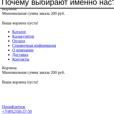
Почему выбирают именно нас
Меню
+7(4912)50-37-50
sbit@krep62.ru
Корзина
Минимальная сумма заказа 200 руб.
Ваша корзина пуста!
Каталог
Калькулятор
Оплата
Справочная информация
О компании
Доставка
Контакты
Корзина
Минимальная сумма заказа 200 руб.
Ваша корзина пуста!
ПромКрепеж
+7(4912)50-37-50