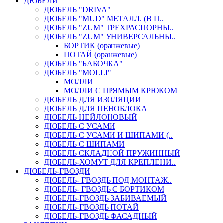
ДЮБЕЛИ
ДЮБЕЛЬ "DRIVA"
ДЮБЕЛЬ "MUD" МЕТАЛЛ. (В П..
ДЮБЕЛЬ "ZUM" ТРЕХРАСПОРНЫ..
ДЮБЕЛЬ "ZUM" УНИВЕРСАЛЬНЫ..
БОРТИК (оранжевые)
ПОТАЙ (оранжевые)
ДЮБЕЛЬ "БАБОЧКА"
ДЮБЕЛЬ "МOLLI"
МОЛЛИ
МОЛЛИ С ПРЯМЫМ КРЮКОМ
ДЮБЕЛЬ ДЛЯ ИЗОЛЯЦИИ
ДЮБЕЛЬ ДЛЯ ПЕНОБЛОКА
ДЮБЕЛЬ НЕЙЛОНОВЫЙ
ДЮБЕЛЬ С УСАМИ
ДЮБЕЛЬ С УСАМИ И ШИПАМИ (..
ДЮБЕЛЬ С ШИПАМИ
ДЮБЕЛЬ СКЛАДНОЙ ПРУЖИННЫЙ
ДЮБЕЛЬ-ХОМУТ ДЛЯ КРЕПЛЕНИ..
ДЮБЕЛЬ-ГВОЗДИ
ДЮБЕЛЬ- ГВОЗДЬ ПОД МОНТАЖ..
ДЮБЕЛЬ- ГВОЗДЬ С БОРТИКОМ
ДЮБЕЛЬ-ГВОЗДЬ ЗАБИВАЕМЫЙ
ДЮБЕЛЬ-ГВОЗДЬ ПОТАЙ
ДЮБЕЛЬ-ГВОЗДЬ ФАСАДНЫЙ