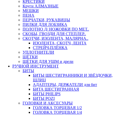
КРЕСТИКИ
Круги АЛМАЗНЫЕ
МЕШКИ
ПЕНА
ПЕРЧАТКИ, РУКАВИЦЫ
ПИЛКИ ДЛЯ ЛОБЗИКА
ПОЛОТНО Д/ НОЖОВКИ ПО МЕТ..
СКОБЫ, ГВОЗДИ ДЛЯ СТЕПЛЕР..
СКОТЧИ, ИЗОЛЕНТА, МАЛЯРНА..
ИЗОЛЕНТА, СКОТЧ, ЛЕНТА
СТРЕЙЧ-ПЛЁНКА
УПЛОТНИТЕЛИ
ЩЁТКИ
ЩЁТКИ ДЛЯ УШМ и дрели
РУЧНОЙ ИНСТРУМЕНТ
БИТЫ
БИТЫ ШЕСТИГРАННИКИ И ЗВЁЗДОЧКИ,
ШЛИЦ
АДАПТЕРЫ, ДЕРЖАТЕЛИ для бит
БИТА ШЕСТИГРАННАЯ
БИТЫ PHILIPS
БИТЫ POZI
ГОЛОВКИ И АКСЕСУАРЫ
ГОЛОВКА ТОРЦЕВАЯ 1/2
ГОЛОВКА ТОРЦЕВАЯ 1/4