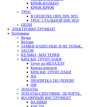
КРЮК-КОЛЬЦО
КРЮК-КРЮК
ТРОС
В ОПЛЕТКЕ ПВХ DIN 3055
ТРОС СТАЛЬНОЙ DIN 3055
ЦЕПИ
ЭЛЕКТРОИНСТРУМЕНТ
Хозтовары
Ведра
Ветошь
ЗАМКИ НАВЕСНЫЕ И НЕ ТОЛЬК..
ЗАСОВ
КЕЛЬМА, МАСТЕРКИ
КРАСКИ, ГРУНТ,ЛАКИ
Грунт по МЕТАЛЛУ
Краска аэрозоль
КРАСКИ, ГРУНТ,ЛАКИ
НЦ
ПРОПИТКА ПО ДЕРЕВУ
ПФ
ЛОПАТЫ
ЛОПАТЫ-СНЕГОВЫЕ, ЛЕДОРУБ..
МАЛЯРНЫЙ ИНСТРУМЕНТ
ВАЛИКИ
КИСТИ