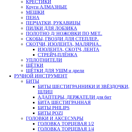
КРЕСТИКИ
Круги АЛМАЗНЫЕ
МЕШКИ
ПЕНА
ПЕРЧАТКИ, РУКАВИЦЫ
ПИЛКИ ДЛЯ ЛОБЗИКА
ПОЛОТНО Д/ НОЖОВКИ ПО МЕТ..
СКОБЫ, ГВОЗДИ ДЛЯ СТЕПЛЕР..
СКОТЧИ, ИЗОЛЕНТА, МАЛЯРНА..
ИЗОЛЕНТА, СКОТЧ, ЛЕНТА
СТРЕЙЧ-ПЛЁНКА
УПЛОТНИТЕЛИ
ЩЁТКИ
ЩЁТКИ ДЛЯ УШМ и дрели
РУЧНОЙ ИНСТРУМЕНТ
БИТЫ
БИТЫ ШЕСТИГРАННИКИ И ЗВЁЗДОЧКИ,
ШЛИЦ
АДАПТЕРЫ, ДЕРЖАТЕЛИ для бит
БИТА ШЕСТИГРАННАЯ
БИТЫ PHILIPS
БИТЫ POZI
ГОЛОВКИ И АКСЕСУАРЫ
ГОЛОВКА ТОРЦЕВАЯ 1/2
ГОЛОВКА ТОРЦЕВАЯ 1/4