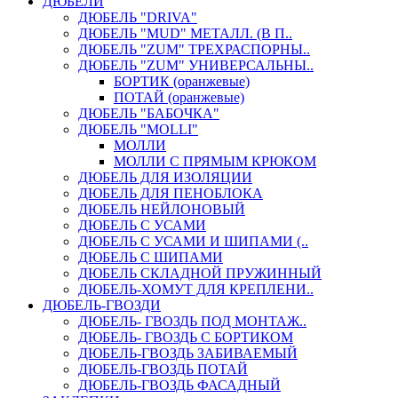
ДЮБЕЛИ
ДЮБЕЛЬ "DRIVA"
ДЮБЕЛЬ "MUD" МЕТАЛЛ. (В П..
ДЮБЕЛЬ "ZUM" ТРЕХРАСПОРНЫ..
ДЮБЕЛЬ "ZUM" УНИВЕРСАЛЬНЫ..
БОРТИК (оранжевые)
ПОТАЙ (оранжевые)
ДЮБЕЛЬ "БАБОЧКА"
ДЮБЕЛЬ "МOLLI"
МОЛЛИ
МОЛЛИ С ПРЯМЫМ КРЮКОМ
ДЮБЕЛЬ ДЛЯ ИЗОЛЯЦИИ
ДЮБЕЛЬ ДЛЯ ПЕНОБЛОКА
ДЮБЕЛЬ НЕЙЛОНОВЫЙ
ДЮБЕЛЬ С УСАМИ
ДЮБЕЛЬ С УСАМИ И ШИПАМИ (..
ДЮБЕЛЬ С ШИПАМИ
ДЮБЕЛЬ СКЛАДНОЙ ПРУЖИННЫЙ
ДЮБЕЛЬ-ХОМУТ ДЛЯ КРЕПЛЕНИ..
ДЮБЕЛЬ-ГВОЗДИ
ДЮБЕЛЬ- ГВОЗДЬ ПОД МОНТАЖ..
ДЮБЕЛЬ- ГВОЗДЬ С БОРТИКОМ
ДЮБЕЛЬ-ГВОЗДЬ ЗАБИВАЕМЫЙ
ДЮБЕЛЬ-ГВОЗДЬ ПОТАЙ
ДЮБЕЛЬ-ГВОЗДЬ ФАСАДНЫЙ