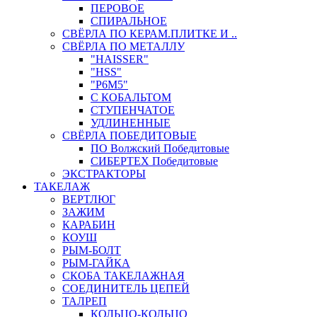
ПЕРОВОЕ
СПИРАЛЬНОЕ
СВЁРЛА ПО КЕРАМ.ПЛИТКЕ И ..
СВЁРЛА ПО МЕТАЛЛУ
"HAISSER"
"HSS"
"Р6М5"
С КОБАЛЬТОМ
СТУПЕНЧАТОЕ
УДЛИНЕННЫЕ
СВЁРЛА ПОБЕДИТОВЫЕ
ПО Волжский Победитовые
СИБЕРТЕХ Победитовые
ЭКСТРАКТОРЫ
ТАКЕЛАЖ
ВЕРТЛЮГ
ЗАЖИМ
КАРАБИН
КОУШ
РЫМ-БОЛТ
РЫМ-ГАЙКА
СКОБА ТАКЕЛАЖНАЯ
СОЕДИНИТЕЛЬ ЦЕПЕЙ
ТАЛРЕП
КОЛЬЦО-КОЛЬЦО