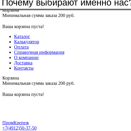
Почему выбирают именно нас
Меню
+7(4912)50-37-50
sbit@krep62.ru
Корзина
Минимальная сумма заказа 200 руб.
Ваша корзина пуста!
Каталог
Калькулятор
Оплата
Справочная информация
О компании
Доставка
Контакты
Корзина
Минимальная сумма заказа 200 руб.
Ваша корзина пуста!
ПромКрепеж
+7(4912)50-37-50