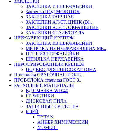
ЗАКЛЕПКИ
ЗАКЛЕПКА ИЗ НЕРЖАВЕЙКИ
Заклепка ПОД МОЛОТОК
ЗАКЛЁПКА ГАЕЧНАЯ
ЗАКЛЁПКИ АЛ/СТ. ЦИНК (DI..
ЗАКЛЁПКИ АЛ/СТ. ОКРАШЕНЫЕ
ЗАКЛЁПКИ СТАЛЬ/СТАЛЬ
НЕРЖАВЕЮЩИЙ КРЕПЕЖ
ЗАКЛЕПКА ИЗ НЕРЖАВЕЙКИ
МЕТРИКА ИЗ НЕРЖАВЕЮЩИХ МЕ..
ЦЕПЬ ИЗ НЕРЖАВЕЙКИ
ШПИЛЬКА НЕРЖАВЕЙКА
ПЕРФОРИРОВАННЫЙ КРЕПЕЖ
ПОДВЕС ДЛЯ ГИПСОКАРТОНА
Проволока СВАРОЧНАЯ И ЭЛЕ..
ПРОВОЛОКА стальная ГОСТ 3..
РАСХОДНЫЕ МАТЕРИАЛЫ
ВД СМАЗКА WD-40
ГЕРМЕТИКИ
ДИСКОВАЯ ПИЛА
ЗАЩИТНЫЕ СРЕДСТВА
КЛЕЙ
TYTAN
АНКЕР ХИМИЧЕСКИЙ
МОМЕНТ