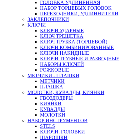
ГОЛОВКА УДЛИНЕННАЯ
НАБОР ТОРЦЕВЫХ ГОЛОВОК
ПЕРЕХОДНИКИ, УДЛИННИТЕЛИ
ЗАКЛЕПОЧНИКИ
КЛЮЧИ
КЛЮЧИ УДАРНЫЕ
КЛЮЧ ТРЕЩЕТКА
КЛЮЧ ТРУБКА (ТОРЦЕВОЙ)
КЛЮЧИ КОМБИНИРОВАННЫЕ
КЛЮЧИ НАКИДНЫЕ
КЛЮЧИ ТРУБНЫЕ И РАЗВОДНЫЕ
НАБОРЫ КЛЮЧЕЙ
РОЖКОВЫЕ
МЕТЧИКИ - ПЛАШКИ
МЕТЧИКИ
ПЛАШКА
МОЛОТКИ, КУВАЛДЫ, КИЯНКИ
ГВОЗДОДЕРЫ
КИЯНКИ
КУВАЛДЫ
МОЛОТКИ
НАБОР ИНСТРУМЕНТОВ
STELS
КЛЮЧИ, ГОЛОВКИ
ШАРОШКИ