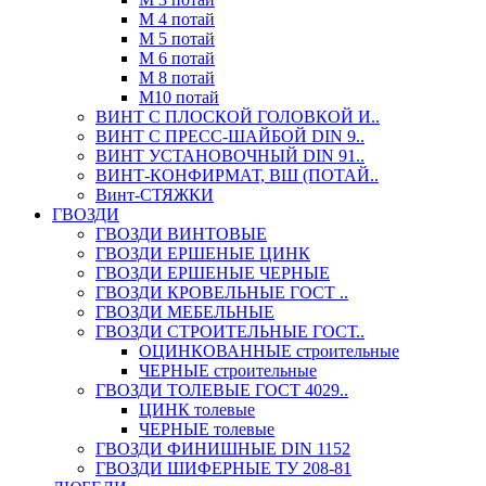
М 4 потай
М 5 потай
М 6 потай
М 8 потай
М10 потай
ВИНТ С ПЛОСКОЙ ГОЛОВКОЙ И..
ВИНТ С ПРЕСС-ШАЙБОЙ DIN 9..
ВИНТ УСТАНОВОЧНЫЙ DIN 91..
ВИНТ-КОНФИРМАТ, ВШ (ПОТАЙ..
Винт-СТЯЖКИ
ГВОЗДИ
ГВОЗДИ ВИНТОВЫЕ
ГВОЗДИ ЕРШЕНЫЕ ЦИНК
ГВОЗДИ ЕРШЕНЫЕ ЧЕРНЫЕ
ГВОЗДИ КРОВЕЛЬНЫЕ ГОСТ ..
ГВОЗДИ МЕБЕЛЬНЫЕ
ГВОЗДИ СТРОИТЕЛЬНЫЕ ГОСТ..
ОЦИНКОВАННЫЕ строительные
ЧЕРНЫЕ строительные
ГВОЗДИ ТОЛЕВЫЕ ГОСТ 4029..
ЦИНК толевые
ЧЕРНЫЕ толевые
ГВОЗДИ ФИНИШНЫЕ DIN 1152
ГВОЗДИ ШИФЕРНЫЕ ТУ 208-81