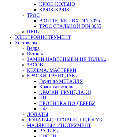
КРЮК-КОЛЬЦО
КРЮК-КРЮК
ТРОС
В ОПЛЕТКЕ ПВХ DIN 3055
ТРОС СТАЛЬНОЙ DIN 3055
ЦЕПИ
ЭЛЕКТРОИНСТРУМЕНТ
Хозтовары
Ведра
Ветошь
ЗАМКИ НАВЕСНЫЕ И НЕ ТОЛЬК..
ЗАСОВ
КЕЛЬМА, МАСТЕРКИ
КРАСКИ, ГРУНТ,ЛАКИ
Грунт по МЕТАЛЛУ
Краска аэрозоль
КРАСКИ, ГРУНТ,ЛАКИ
НЦ
ПРОПИТКА ПО ДЕРЕВУ
ПФ
ЛОПАТЫ
ЛОПАТЫ-СНЕГОВЫЕ, ЛЕДОРУБ..
МАЛЯРНЫЙ ИНСТРУМЕНТ
ВАЛИКИ
КИСТИ