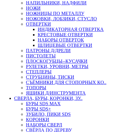
НАПИЛЬНИКИ, НАДФИЛИ
НОЖИ
НОЖНИЦЫ ПО МЕТАЛЛУ
НОЖОВКИ, ЛОБЗИКИ, СТУСЛО
ОТВЕРТКИ
ИНДИКАТОРНАЯ ОТВЕРТКА
КРЕСТОВЫЕ ОТВЕРТКИ
НАБОРЫ ОТВЕРТОК
ШЛИЦЕВЫЕ ОТВЕРТКИ
ПАТРОНЫ Д/ДРЕЛИ
ПИСТОЛЕТЫ
ПЛОСКОГУБЦЫ--КУСАЧКИ
РУЛЕТКИ, УРОВНИ, МЕТРЫ
СТЕПЛЕРЫ
СТРУБЦИНЫ, ТИСКИ
СЪЁМНИКИ ДЛЯ СТОПОРНЫХ КО..
ТОПОРЫ
ЯЩИКИ Д/ИНСТРУМЕНТА
СВЕРЛА, БУРЫ, КОРОНКИ, ЗУ..
БУРЫ SDS MAX
БУРЫ SDS+
ЗУБИЛО, ПИКИ SDS
КОРОНКИ
НАБОРЫ СВЕРЛ
СВЁРЛА ПО ДЕРЕВУ