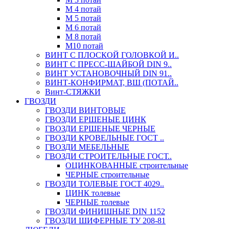
М 4 потай
М 5 потай
М 6 потай
М 8 потай
М10 потай
ВИНТ С ПЛОСКОЙ ГОЛОВКОЙ И..
ВИНТ С ПРЕСС-ШАЙБОЙ DIN 9..
ВИНТ УСТАНОВОЧНЫЙ DIN 91..
ВИНТ-КОНФИРМАТ, ВШ (ПОТАЙ..
Винт-СТЯЖКИ
ГВОЗДИ
ГВОЗДИ ВИНТОВЫЕ
ГВОЗДИ ЕРШЕНЫЕ ЦИНК
ГВОЗДИ ЕРШЕНЫЕ ЧЕРНЫЕ
ГВОЗДИ КРОВЕЛЬНЫЕ ГОСТ ..
ГВОЗДИ МЕБЕЛЬНЫЕ
ГВОЗДИ СТРОИТЕЛЬНЫЕ ГОСТ..
ОЦИНКОВАННЫЕ строительные
ЧЕРНЫЕ строительные
ГВОЗДИ ТОЛЕВЫЕ ГОСТ 4029..
ЦИНК толевые
ЧЕРНЫЕ толевые
ГВОЗДИ ФИНИШНЫЕ DIN 1152
ГВОЗДИ ШИФЕРНЫЕ ТУ 208-81