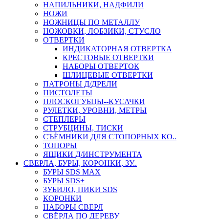
НАПИЛЬНИКИ, НАДФИЛИ
НОЖИ
НОЖНИЦЫ ПО МЕТАЛЛУ
НОЖОВКИ, ЛОБЗИКИ, СТУСЛО
ОТВЕРТКИ
ИНДИКАТОРНАЯ ОТВЕРТКА
КРЕСТОВЫЕ ОТВЕРТКИ
НАБОРЫ ОТВЕРТОК
ШЛИЦЕВЫЕ ОТВЕРТКИ
ПАТРОНЫ Д/ДРЕЛИ
ПИСТОЛЕТЫ
ПЛОСКОГУБЦЫ--КУСАЧКИ
РУЛЕТКИ, УРОВНИ, МЕТРЫ
СТЕПЛЕРЫ
СТРУБЦИНЫ, ТИСКИ
СЪЁМНИКИ ДЛЯ СТОПОРНЫХ КО..
ТОПОРЫ
ЯЩИКИ Д/ИНСТРУМЕНТА
СВЕРЛА, БУРЫ, КОРОНКИ, ЗУ..
БУРЫ SDS MAX
БУРЫ SDS+
ЗУБИЛО, ПИКИ SDS
КОРОНКИ
НАБОРЫ СВЕРЛ
СВЁРЛА ПО ДЕРЕВУ