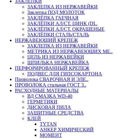
ЗАКЛЕПКИ
ЗАКЛЕПКА ИЗ НЕРЖАВЕЙКИ
Заклепка ПОД МОЛОТОК
ЗАКЛЁПКА ГАЕЧНАЯ
ЗАКЛЁПКИ АЛ/СТ. ЦИНК (DI..
ЗАКЛЁПКИ АЛ/СТ. ОКРАШЕНЫЕ
ЗАКЛЁПКИ СТАЛЬ/СТАЛЬ
НЕРЖАВЕЮЩИЙ КРЕПЕЖ
ЗАКЛЕПКА ИЗ НЕРЖАВЕЙКИ
МЕТРИКА ИЗ НЕРЖАВЕЮЩИХ МЕ..
ЦЕПЬ ИЗ НЕРЖАВЕЙКИ
ШПИЛЬКА НЕРЖАВЕЙКА
ПЕРФОРИРОВАННЫЙ КРЕПЕЖ
ПОДВЕС ДЛЯ ГИПСОКАРТОНА
Проволока СВАРОЧНАЯ И ЭЛЕ..
ПРОВОЛОКА стальная ГОСТ 3..
РАСХОДНЫЕ МАТЕРИАЛЫ
ВД СМАЗКА WD-40
ГЕРМЕТИКИ
ДИСКОВАЯ ПИЛА
ЗАЩИТНЫЕ СРЕДСТВА
КЛЕЙ
TYTAN
АНКЕР ХИМИЧЕСКИЙ
МОМЕНТ