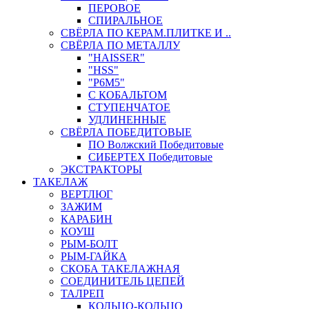
ПЕРОВОЕ
СПИРАЛЬНОЕ
СВЁРЛА ПО КЕРАМ.ПЛИТКЕ И ..
СВЁРЛА ПО МЕТАЛЛУ
"HAISSER"
"HSS"
"Р6М5"
С КОБАЛЬТОМ
СТУПЕНЧАТОЕ
УДЛИНЕННЫЕ
СВЁРЛА ПОБЕДИТОВЫЕ
ПО Волжский Победитовые
СИБЕРТЕХ Победитовые
ЭКСТРАКТОРЫ
ТАКЕЛАЖ
ВЕРТЛЮГ
ЗАЖИМ
КАРАБИН
КОУШ
РЫМ-БОЛТ
РЫМ-ГАЙКА
СКОБА ТАКЕЛАЖНАЯ
СОЕДИНИТЕЛЬ ЦЕПЕЙ
ТАЛРЕП
КОЛЬЦО-КОЛЬЦО