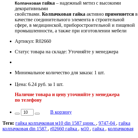
гайка
– надежный метиз с высокими
Колпачковая
декоративными
свойствами.
Колпачковая
гайка
активно
применяется
в
качестве соединительного элемента в строительной
сфере, в медицинской, приборостроительной и пищевой
промышленности, а также при изготовлении мебели
Артикул: R02660
Статус товара на складе: Уточняйте у менеджера
Минимальное количество для заказа: 1 шт.
Цена: 6.24 руб. за 1 шт.
Наличие товара и цену уточняйте у менеджера
по телефону
В корзину
Теги:
гайка колпачковая м10 din 1587 цинк.
,
9747-04
,
гайка
колпачковая din 1587
,
r02660 гайка
,
м10
,
гайка
,
колпачковая