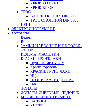
КРЮК-КОЛЬЦО
КРЮК-КРЮК
ТРОС
В ОПЛЕТКЕ ПВХ DIN 3055
ТРОС СТАЛЬНОЙ DIN 3055
ЦЕПИ
ЭЛЕКТРОИНСТРУМЕНТ
Хозтовары
Ведра
Ветошь
ЗАМКИ НАВЕСНЫЕ И НЕ ТОЛЬК..
ЗАСОВ
КЕЛЬМА, МАСТЕРКИ
КРАСКИ, ГРУНТ,ЛАКИ
Грунт по МЕТАЛЛУ
Краска аэрозоль
КРАСКИ, ГРУНТ,ЛАКИ
НЦ
ПРОПИТКА ПО ДЕРЕВУ
ПФ
ЛОПАТЫ
ЛОПАТЫ-СНЕГОВЫЕ, ЛЕДОРУБ..
МАЛЯРНЫЙ ИНСТРУМЕНТ
ВАЛИКИ
КИСТИ