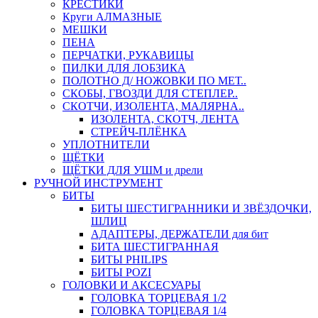
КРЕСТИКИ
Круги АЛМАЗНЫЕ
МЕШКИ
ПЕНА
ПЕРЧАТКИ, РУКАВИЦЫ
ПИЛКИ ДЛЯ ЛОБЗИКА
ПОЛОТНО Д/ НОЖОВКИ ПО МЕТ..
СКОБЫ, ГВОЗДИ ДЛЯ СТЕПЛЕР..
СКОТЧИ, ИЗОЛЕНТА, МАЛЯРНА..
ИЗОЛЕНТА, СКОТЧ, ЛЕНТА
СТРЕЙЧ-ПЛЁНКА
УПЛОТНИТЕЛИ
ЩЁТКИ
ЩЁТКИ ДЛЯ УШМ и дрели
РУЧНОЙ ИНСТРУМЕНТ
БИТЫ
БИТЫ ШЕСТИГРАННИКИ И ЗВЁЗДОЧКИ,
ШЛИЦ
АДАПТЕРЫ, ДЕРЖАТЕЛИ для бит
БИТА ШЕСТИГРАННАЯ
БИТЫ PHILIPS
БИТЫ POZI
ГОЛОВКИ И АКСЕСУАРЫ
ГОЛОВКА ТОРЦЕВАЯ 1/2
ГОЛОВКА ТОРЦЕВАЯ 1/4