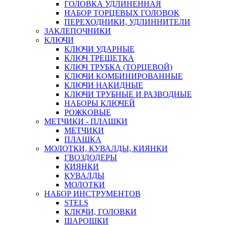
ГОЛОВКА УДЛИНЕННАЯ
НАБОР ТОРЦЕВЫХ ГОЛОВОК
ПЕРЕХОДНИКИ, УДЛИННИТЕЛИ
ЗАКЛЕПОЧНИКИ
КЛЮЧИ
КЛЮЧИ УДАРНЫЕ
КЛЮЧ ТРЕЩЕТКА
КЛЮЧ ТРУБКА (ТОРЦЕВОЙ)
КЛЮЧИ КОМБИНИРОВАННЫЕ
КЛЮЧИ НАКИДНЫЕ
КЛЮЧИ ТРУБНЫЕ И РАЗВОДНЫЕ
НАБОРЫ КЛЮЧЕЙ
РОЖКОВЫЕ
МЕТЧИКИ - ПЛАШКИ
МЕТЧИКИ
ПЛАШКА
МОЛОТКИ, КУВАЛДЫ, КИЯНКИ
ГВОЗДОДЕРЫ
КИЯНКИ
КУВАЛДЫ
МОЛОТКИ
НАБОР ИНСТРУМЕНТОВ
STELS
КЛЮЧИ, ГОЛОВКИ
ШАРОШКИ