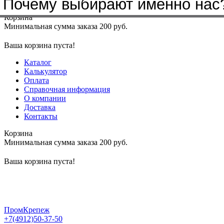
Почему выбирают именно нас
Меню
+7(4912)50-37-50
sbit@krep62.ru
Корзина
Минимальная сумма заказа 200 руб.
Ваша корзина пуста!
Каталог
Калькулятор
Оплата
Справочная информация
О компании
Доставка
Контакты
Корзина
Минимальная сумма заказа 200 руб.
Ваша корзина пуста!
ПромКрепеж
+7(4912)50-37-50