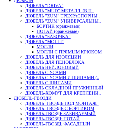
ДЮБЕЛИ
ДЮБЕЛЬ "DRIVA"
ДЮБЕЛЬ "MUD" МЕТАЛЛ. (В П..
ДЮБЕЛЬ "ZUM" ТРЕХРАСПОРНЫ..
ДЮБЕЛЬ "ZUM" УНИВЕРСАЛЬНЫ..
БОРТИК (оранжевые)
ПОТАЙ (оранжевые)
ДЮБЕЛЬ "БАБОЧКА"
ДЮБЕЛЬ "МOLLI"
МОЛЛИ
МОЛЛИ С ПРЯМЫМ КРЮКОМ
ДЮБЕЛЬ ДЛЯ ИЗОЛЯЦИИ
ДЮБЕЛЬ ДЛЯ ПЕНОБЛОКА
ДЮБЕЛЬ НЕЙЛОНОВЫЙ
ДЮБЕЛЬ С УСАМИ
ДЮБЕЛЬ С УСАМИ И ШИПАМИ (..
ДЮБЕЛЬ С ШИПАМИ
ДЮБЕЛЬ СКЛАДНОЙ ПРУЖИННЫЙ
ДЮБЕЛЬ-ХОМУТ ДЛЯ КРЕПЛЕНИ..
ДЮБЕЛЬ-ГВОЗДИ
ДЮБЕЛЬ- ГВОЗДЬ ПОД МОНТАЖ..
ДЮБЕЛЬ- ГВОЗДЬ С БОРТИКОМ
ДЮБЕЛЬ-ГВОЗДЬ ЗАБИВАЕМЫЙ
ДЮБЕЛЬ-ГВОЗДЬ ПОТАЙ
ДЮБЕЛЬ-ГВОЗДЬ ФАСАДНЫЙ