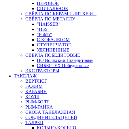
ПЕРОВОЕ
СПИРАЛЬНОЕ
СВЁРЛА ПО КЕРАМ.ПЛИТКЕ И ..
СВЁРЛА ПО МЕТАЛЛУ
"HAISSER"
"HSS"
"Р6М5"
С КОБАЛЬТОМ
СТУПЕНЧАТОЕ
УДЛИНЕННЫЕ
СВЁРЛА ПОБЕДИТОВЫЕ
ПО Волжский Победитовые
СИБЕРТЕХ Победитовые
ЭКСТРАКТОРЫ
ТАКЕЛАЖ
ВЕРТЛЮГ
ЗАЖИМ
КАРАБИН
КОУШ
РЫМ-БОЛТ
РЫМ-ГАЙКА
СКОБА ТАКЕЛАЖНАЯ
СОЕДИНИТЕЛЬ ЦЕПЕЙ
ТАЛРЕП
КОЛЬЦО-КОЛЬЦО