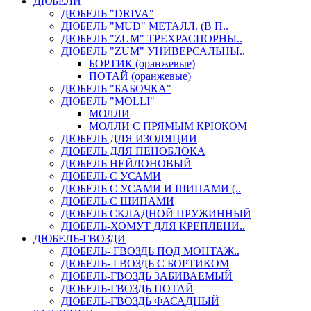
ДЮБЕЛИ
ДЮБЕЛЬ "DRIVA"
ДЮБЕЛЬ "MUD" МЕТАЛЛ. (В П..
ДЮБЕЛЬ "ZUM" ТРЕХРАСПОРНЫ..
ДЮБЕЛЬ "ZUM" УНИВЕРСАЛЬНЫ..
БОРТИК (оранжевые)
ПОТАЙ (оранжевые)
ДЮБЕЛЬ "БАБОЧКА"
ДЮБЕЛЬ "МOLLI"
МОЛЛИ
МОЛЛИ С ПРЯМЫМ КРЮКОМ
ДЮБЕЛЬ ДЛЯ ИЗОЛЯЦИИ
ДЮБЕЛЬ ДЛЯ ПЕНОБЛОКА
ДЮБЕЛЬ НЕЙЛОНОВЫЙ
ДЮБЕЛЬ С УСАМИ
ДЮБЕЛЬ С УСАМИ И ШИПАМИ (..
ДЮБЕЛЬ С ШИПАМИ
ДЮБЕЛЬ СКЛАДНОЙ ПРУЖИННЫЙ
ДЮБЕЛЬ-ХОМУТ ДЛЯ КРЕПЛЕНИ..
ДЮБЕЛЬ-ГВОЗДИ
ДЮБЕЛЬ- ГВОЗДЬ ПОД МОНТАЖ..
ДЮБЕЛЬ- ГВОЗДЬ С БОРТИКОМ
ДЮБЕЛЬ-ГВОЗДЬ ЗАБИВАЕМЫЙ
ДЮБЕЛЬ-ГВОЗДЬ ПОТАЙ
ДЮБЕЛЬ-ГВОЗДЬ ФАСАДНЫЙ