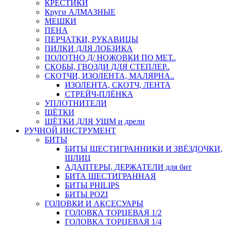
КРЕСТИКИ
Круги АЛМАЗНЫЕ
МЕШКИ
ПЕНА
ПЕРЧАТКИ, РУКАВИЦЫ
ПИЛКИ ДЛЯ ЛОБЗИКА
ПОЛОТНО Д/ НОЖОВКИ ПО МЕТ..
СКОБЫ, ГВОЗДИ ДЛЯ СТЕПЛЕР..
СКОТЧИ, ИЗОЛЕНТА, МАЛЯРНА..
ИЗОЛЕНТА, СКОТЧ, ЛЕНТА
СТРЕЙЧ-ПЛЁНКА
УПЛОТНИТЕЛИ
ЩЁТКИ
ЩЁТКИ ДЛЯ УШМ и дрели
РУЧНОЙ ИНСТРУМЕНТ
БИТЫ
БИТЫ ШЕСТИГРАННИКИ И ЗВЁЗДОЧКИ,
ШЛИЦ
АДАПТЕРЫ, ДЕРЖАТЕЛИ для бит
БИТА ШЕСТИГРАННАЯ
БИТЫ PHILIPS
БИТЫ POZI
ГОЛОВКИ И АКСЕСУАРЫ
ГОЛОВКА ТОРЦЕВАЯ 1/2
ГОЛОВКА ТОРЦЕВАЯ 1/4