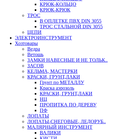
КРЮК-КОЛЬЦО
КРЮК-КРЮК
ТРОС
В ОПЛЕТКЕ ПВХ DIN 3055
ТРОС СТАЛЬНОЙ DIN 3055
ЦЕПИ
ЭЛЕКТРОИНСТРУМЕНТ
Хозтовары
Ведра
Ветошь
ЗАМКИ НАВЕСНЫЕ И НЕ ТОЛЬК..
ЗАСОВ
КЕЛЬМА, МАСТЕРКИ
КРАСКИ, ГРУНТ,ЛАКИ
Грунт по МЕТАЛЛУ
Краска аэрозоль
КРАСКИ, ГРУНТ,ЛАКИ
НЦ
ПРОПИТКА ПО ДЕРЕВУ
ПФ
ЛОПАТЫ
ЛОПАТЫ-СНЕГОВЫЕ, ЛЕДОРУБ..
МАЛЯРНЫЙ ИНСТРУМЕНТ
ВАЛИКИ
КИСТИ