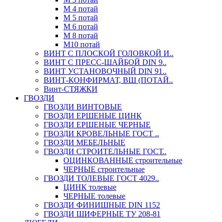
М 4 потай
М 5 потай
М 6 потай
М 8 потай
М10 потай
ВИНТ С ПЛОСКОЙ ГОЛОВКОЙ И..
ВИНТ С ПРЕСС-ШАЙБОЙ DIN 9..
ВИНТ УСТАНОВОЧНЫЙ DIN 91..
ВИНТ-КОНФИРМАТ, ВШ (ПОТАЙ..
Винт-СТЯЖКИ
ГВОЗДИ
ГВОЗДИ ВИНТОВЫЕ
ГВОЗДИ ЕРШЕНЫЕ ЦИНК
ГВОЗДИ ЕРШЕНЫЕ ЧЕРНЫЕ
ГВОЗДИ КРОВЕЛЬНЫЕ ГОСТ ..
ГВОЗДИ МЕБЕЛЬНЫЕ
ГВОЗДИ СТРОИТЕЛЬНЫЕ ГОСТ..
ОЦИНКОВАННЫЕ строительные
ЧЕРНЫЕ строительные
ГВОЗДИ ТОЛЕВЫЕ ГОСТ 4029..
ЦИНК толевые
ЧЕРНЫЕ толевые
ГВОЗДИ ФИНИШНЫЕ DIN 1152
ГВОЗДИ ШИФЕРНЫЕ ТУ 208-81