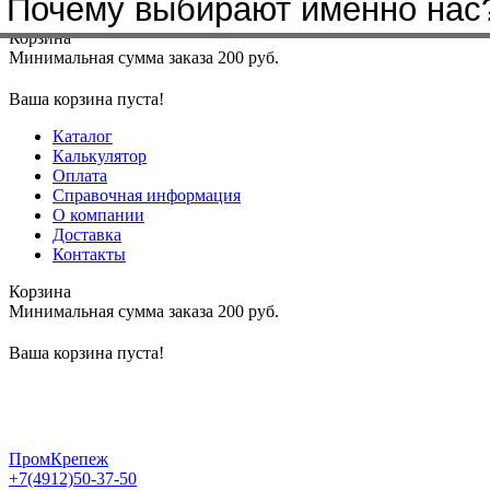
Почему выбирают именно нас
Меню
+7(4912)50-37-50
sbit@krep62.ru
Корзина
Минимальная сумма заказа 200 руб.
Ваша корзина пуста!
Каталог
Калькулятор
Оплата
Справочная информация
О компании
Доставка
Контакты
Корзина
Минимальная сумма заказа 200 руб.
Ваша корзина пуста!
ПромКрепеж
+7(4912)50-37-50