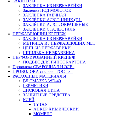
ЗАКЛЕПКИ
ЗАКЛЕПКА ИЗ НЕРЖАВЕЙКИ
Заклепка ПОД МОЛОТОК
ЗАКЛЁПКА ГАЕЧНАЯ
ЗАКЛЁПКИ АЛ/СТ. ЦИНК (DI..
ЗАКЛЁПКИ АЛ/СТ. ОКРАШЕНЫЕ
ЗАКЛЁПКИ СТАЛЬ/СТАЛЬ
НЕРЖАВЕЮЩИЙ КРЕПЕЖ
ЗАКЛЕПКА ИЗ НЕРЖАВЕЙКИ
МЕТРИКА ИЗ НЕРЖАВЕЮЩИХ МЕ..
ЦЕПЬ ИЗ НЕРЖАВЕЙКИ
ШПИЛЬКА НЕРЖАВЕЙКА
ПЕРФОРИРОВАННЫЙ КРЕПЕЖ
ПОДВЕС ДЛЯ ГИПСОКАРТОНА
Проволока СВАРОЧНАЯ И ЭЛЕ..
ПРОВОЛОКА стальная ГОСТ 3..
РАСХОДНЫЕ МАТЕРИАЛЫ
ВД СМАЗКА WD-40
ГЕРМЕТИКИ
ДИСКОВАЯ ПИЛА
ЗАЩИТНЫЕ СРЕДСТВА
КЛЕЙ
TYTAN
АНКЕР ХИМИЧЕСКИЙ
МОМЕНТ