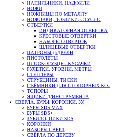
НАПИЛЬНИКИ, НАДФИЛИ
НОЖИ
НОЖНИЦЫ ПО МЕТАЛЛУ
НОЖОВКИ, ЛОБЗИКИ, СТУСЛО
ОТВЕРТКИ
ИНДИКАТОРНАЯ ОТВЕРТКА
КРЕСТОВЫЕ ОТВЕРТКИ
НАБОРЫ ОТВЕРТОК
ШЛИЦЕВЫЕ ОТВЕРТКИ
ПАТРОНЫ Д/ДРЕЛИ
ПИСТОЛЕТЫ
ПЛОСКОГУБЦЫ--КУСАЧКИ
РУЛЕТКИ, УРОВНИ, МЕТРЫ
СТЕПЛЕРЫ
СТРУБЦИНЫ, ТИСКИ
СЪЁМНИКИ ДЛЯ СТОПОРНЫХ КО..
ТОПОРЫ
ЯЩИКИ Д/ИНСТРУМЕНТА
СВЕРЛА, БУРЫ, КОРОНКИ, ЗУ..
БУРЫ SDS MAX
БУРЫ SDS+
ЗУБИЛО, ПИКИ SDS
КОРОНКИ
НАБОРЫ СВЕРЛ
СВЁРЛА ПО ДЕРЕВУ