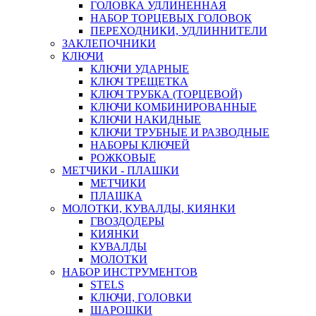
ГОЛОВКА УДЛИНЕННАЯ
НАБОР ТОРЦЕВЫХ ГОЛОВОК
ПЕРЕХОДНИКИ, УДЛИННИТЕЛИ
ЗАКЛЕПОЧНИКИ
КЛЮЧИ
КЛЮЧИ УДАРНЫЕ
КЛЮЧ ТРЕЩЕТКА
КЛЮЧ ТРУБКА (ТОРЦЕВОЙ)
КЛЮЧИ КОМБИНИРОВАННЫЕ
КЛЮЧИ НАКИДНЫЕ
КЛЮЧИ ТРУБНЫЕ И РАЗВОДНЫЕ
НАБОРЫ КЛЮЧЕЙ
РОЖКОВЫЕ
МЕТЧИКИ - ПЛАШКИ
МЕТЧИКИ
ПЛАШКА
МОЛОТКИ, КУВАЛДЫ, КИЯНКИ
ГВОЗДОДЕРЫ
КИЯНКИ
КУВАЛДЫ
МОЛОТКИ
НАБОР ИНСТРУМЕНТОВ
STELS
КЛЮЧИ, ГОЛОВКИ
ШАРОШКИ