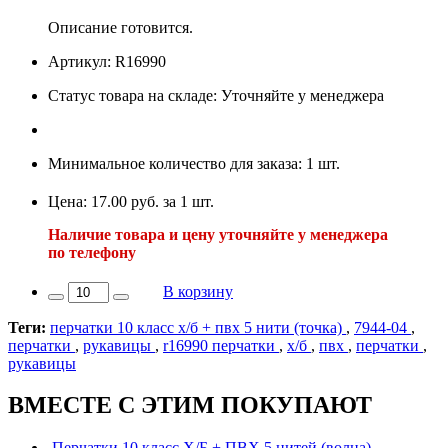
Описание готовится.
Артикул: R16990
Статус товара на складе: Уточняйте у менеджера
Минимальное количество для заказа: 1 шт.
Цена: 17.00 руб. за 1 шт.
Наличие товара и цену уточняйте у менеджера
по телефону
В корзину
Теги:
перчатки 10 класс х/б + пвх 5 нити (точка)
,
7944-04
,
перчатки
,
рукавицы
,
r16990 перчатки
,
х/б
,
пвх
,
перчатки
,
рукавицы
ВМЕСТЕ С ЭТИМ ПОКУПАЮТ
Перчатки 10 класс Х/Б + ПВХ 5 нитей (волна)