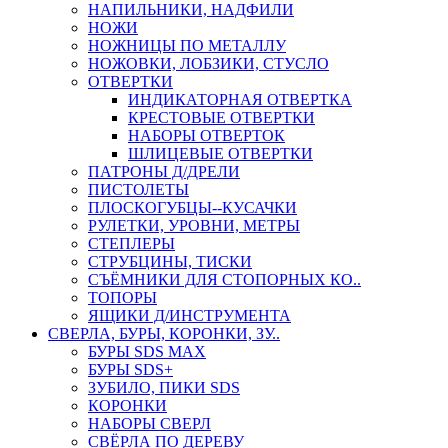
НАПИЛЬНИКИ, НАДФИЛИ
НОЖИ
НОЖНИЦЫ ПО МЕТАЛЛУ
НОЖОВКИ, ЛОБЗИКИ, СТУСЛО
ОТВЕРТКИ
ИНДИКАТОРНАЯ ОТВЕРТКА
КРЕСТОВЫЕ ОТВЕРТКИ
НАБОРЫ ОТВЕРТОК
ШЛИЦЕВЫЕ ОТВЕРТКИ
ПАТРОНЫ Д/ДРЕЛИ
ПИСТОЛЕТЫ
ПЛОСКОГУБЦЫ--КУСАЧКИ
РУЛЕТКИ, УРОВНИ, МЕТРЫ
СТЕПЛЕРЫ
СТРУБЦИНЫ, ТИСКИ
СЪЁМНИКИ ДЛЯ СТОПОРНЫХ КО..
ТОПОРЫ
ЯЩИКИ Д/ИНСТРУМЕНТА
СВЕРЛА, БУРЫ, КОРОНКИ, ЗУ..
БУРЫ SDS MAX
БУРЫ SDS+
ЗУБИЛО, ПИКИ SDS
КОРОНКИ
НАБОРЫ СВЕРЛ
СВЁРЛА ПО ДЕРЕВУ