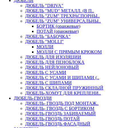
ДЮБЕЛИ
ДЮБЕЛЬ "DRIVA"
ДЮБЕЛЬ "MUD" МЕТАЛЛ. (В П..
ДЮБЕЛЬ "ZUM" ТРЕХРАСПОРНЫ..
ДЮБЕЛЬ "ZUM" УНИВЕРСАЛЬНЫ..
БОРТИК (оранжевые)
ПОТАЙ (оранжевые)
ДЮБЕЛЬ "БАБОЧКА"
ДЮБЕЛЬ "МOLLI"
МОЛЛИ
МОЛЛИ С ПРЯМЫМ КРЮКОМ
ДЮБЕЛЬ ДЛЯ ИЗОЛЯЦИИ
ДЮБЕЛЬ ДЛЯ ПЕНОБЛОКА
ДЮБЕЛЬ НЕЙЛОНОВЫЙ
ДЮБЕЛЬ С УСАМИ
ДЮБЕЛЬ С УСАМИ И ШИПАМИ (..
ДЮБЕЛЬ С ШИПАМИ
ДЮБЕЛЬ СКЛАДНОЙ ПРУЖИННЫЙ
ДЮБЕЛЬ-ХОМУТ ДЛЯ КРЕПЛЕНИ..
ДЮБЕЛЬ-ГВОЗДИ
ДЮБЕЛЬ- ГВОЗДЬ ПОД МОНТАЖ..
ДЮБЕЛЬ- ГВОЗДЬ С БОРТИКОМ
ДЮБЕЛЬ-ГВОЗДЬ ЗАБИВАЕМЫЙ
ДЮБЕЛЬ-ГВОЗДЬ ПОТАЙ
ДЮБЕЛЬ-ГВОЗДЬ ФАСАДНЫЙ