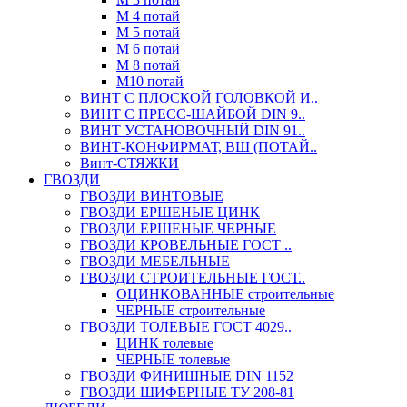
М 4 потай
М 5 потай
М 6 потай
М 8 потай
М10 потай
ВИНТ С ПЛОСКОЙ ГОЛОВКОЙ И..
ВИНТ С ПРЕСС-ШАЙБОЙ DIN 9..
ВИНТ УСТАНОВОЧНЫЙ DIN 91..
ВИНТ-КОНФИРМАТ, ВШ (ПОТАЙ..
Винт-СТЯЖКИ
ГВОЗДИ
ГВОЗДИ ВИНТОВЫЕ
ГВОЗДИ ЕРШЕНЫЕ ЦИНК
ГВОЗДИ ЕРШЕНЫЕ ЧЕРНЫЕ
ГВОЗДИ КРОВЕЛЬНЫЕ ГОСТ ..
ГВОЗДИ МЕБЕЛЬНЫЕ
ГВОЗДИ СТРОИТЕЛЬНЫЕ ГОСТ..
ОЦИНКОВАННЫЕ строительные
ЧЕРНЫЕ строительные
ГВОЗДИ ТОЛЕВЫЕ ГОСТ 4029..
ЦИНК толевые
ЧЕРНЫЕ толевые
ГВОЗДИ ФИНИШНЫЕ DIN 1152
ГВОЗДИ ШИФЕРНЫЕ ТУ 208-81