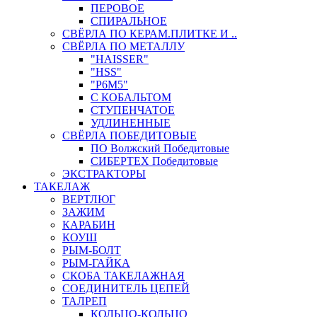
ПЕРОВОЕ
СПИРАЛЬНОЕ
СВЁРЛА ПО КЕРАМ.ПЛИТКЕ И ..
СВЁРЛА ПО МЕТАЛЛУ
"HAISSER"
"HSS"
"Р6М5"
С КОБАЛЬТОМ
СТУПЕНЧАТОЕ
УДЛИНЕННЫЕ
СВЁРЛА ПОБЕДИТОВЫЕ
ПО Волжский Победитовые
СИБЕРТЕХ Победитовые
ЭКСТРАКТОРЫ
ТАКЕЛАЖ
ВЕРТЛЮГ
ЗАЖИМ
КАРАБИН
КОУШ
РЫМ-БОЛТ
РЫМ-ГАЙКА
СКОБА ТАКЕЛАЖНАЯ
СОЕДИНИТЕЛЬ ЦЕПЕЙ
ТАЛРЕП
КОЛЬЦО-КОЛЬЦО