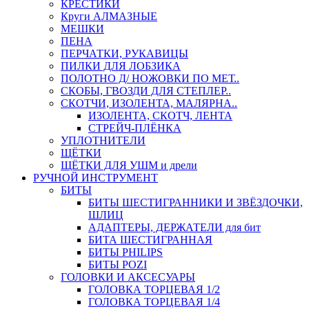
КРЕСТИКИ
Круги АЛМАЗНЫЕ
МЕШКИ
ПЕНА
ПЕРЧАТКИ, РУКАВИЦЫ
ПИЛКИ ДЛЯ ЛОБЗИКА
ПОЛОТНО Д/ НОЖОВКИ ПО МЕТ..
СКОБЫ, ГВОЗДИ ДЛЯ СТЕПЛЕР..
СКОТЧИ, ИЗОЛЕНТА, МАЛЯРНА..
ИЗОЛЕНТА, СКОТЧ, ЛЕНТА
СТРЕЙЧ-ПЛЁНКА
УПЛОТНИТЕЛИ
ЩЁТКИ
ЩЁТКИ ДЛЯ УШМ и дрели
РУЧНОЙ ИНСТРУМЕНТ
БИТЫ
БИТЫ ШЕСТИГРАННИКИ И ЗВЁЗДОЧКИ,
ШЛИЦ
АДАПТЕРЫ, ДЕРЖАТЕЛИ для бит
БИТА ШЕСТИГРАННАЯ
БИТЫ PHILIPS
БИТЫ POZI
ГОЛОВКИ И АКСЕСУАРЫ
ГОЛОВКА ТОРЦЕВАЯ 1/2
ГОЛОВКА ТОРЦЕВАЯ 1/4