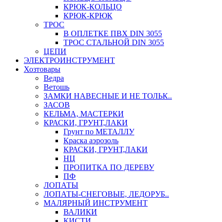
КРЮК-КОЛЬЦО
КРЮК-КРЮК
ТРОС
В ОПЛЕТКЕ ПВХ DIN 3055
ТРОС СТАЛЬНОЙ DIN 3055
ЦЕПИ
ЭЛЕКТРОИНСТРУМЕНТ
Хозтовары
Ведра
Ветошь
ЗАМКИ НАВЕСНЫЕ И НЕ ТОЛЬК..
ЗАСОВ
КЕЛЬМА, МАСТЕРКИ
КРАСКИ, ГРУНТ,ЛАКИ
Грунт по МЕТАЛЛУ
Краска аэрозоль
КРАСКИ, ГРУНТ,ЛАКИ
НЦ
ПРОПИТКА ПО ДЕРЕВУ
ПФ
ЛОПАТЫ
ЛОПАТЫ-СНЕГОВЫЕ, ЛЕДОРУБ..
МАЛЯРНЫЙ ИНСТРУМЕНТ
ВАЛИКИ
КИСТИ