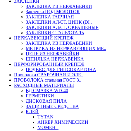
ЗАКЛЕПКИ
ЗАКЛЕПКА ИЗ НЕРЖАВЕЙКИ
Заклепка ПОД МОЛОТОК
ЗАКЛЁПКА ГАЕЧНАЯ
ЗАКЛЁПКИ АЛ/СТ. ЦИНК (DI..
ЗАКЛЁПКИ АЛ/СТ. ОКРАШЕНЫЕ
ЗАКЛЁПКИ СТАЛЬ/СТАЛЬ
НЕРЖАВЕЮЩИЙ КРЕПЕЖ
ЗАКЛЕПКА ИЗ НЕРЖАВЕЙКИ
МЕТРИКА ИЗ НЕРЖАВЕЮЩИХ МЕ..
ЦЕПЬ ИЗ НЕРЖАВЕЙКИ
ШПИЛЬКА НЕРЖАВЕЙКА
ПЕРФОРИРОВАННЫЙ КРЕПЕЖ
ПОДВЕС ДЛЯ ГИПСОКАРТОНА
Проволока СВАРОЧНАЯ И ЭЛЕ..
ПРОВОЛОКА стальная ГОСТ 3..
РАСХОДНЫЕ МАТЕРИАЛЫ
ВД СМАЗКА WD-40
ГЕРМЕТИКИ
ДИСКОВАЯ ПИЛА
ЗАЩИТНЫЕ СРЕДСТВА
КЛЕЙ
TYTAN
АНКЕР ХИМИЧЕСКИЙ
МОМЕНТ