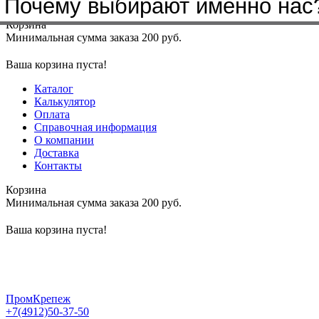
Почему выбирают именно нас
Меню
+7(4912)50-37-50
sbit@krep62.ru
Корзина
Минимальная сумма заказа 200 руб.
Ваша корзина пуста!
Каталог
Калькулятор
Оплата
Справочная информация
О компании
Доставка
Контакты
Корзина
Минимальная сумма заказа 200 руб.
Ваша корзина пуста!
ПромКрепеж
+7(4912)50-37-50