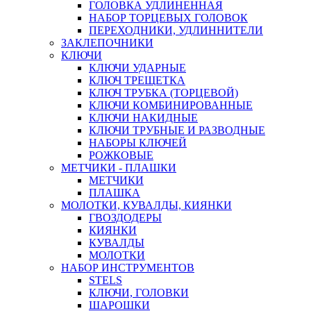
ГОЛОВКА УДЛИНЕННАЯ
НАБОР ТОРЦЕВЫХ ГОЛОВОК
ПЕРЕХОДНИКИ, УДЛИННИТЕЛИ
ЗАКЛЕПОЧНИКИ
КЛЮЧИ
КЛЮЧИ УДАРНЫЕ
КЛЮЧ ТРЕЩЕТКА
КЛЮЧ ТРУБКА (ТОРЦЕВОЙ)
КЛЮЧИ КОМБИНИРОВАННЫЕ
КЛЮЧИ НАКИДНЫЕ
КЛЮЧИ ТРУБНЫЕ И РАЗВОДНЫЕ
НАБОРЫ КЛЮЧЕЙ
РОЖКОВЫЕ
МЕТЧИКИ - ПЛАШКИ
МЕТЧИКИ
ПЛАШКА
МОЛОТКИ, КУВАЛДЫ, КИЯНКИ
ГВОЗДОДЕРЫ
КИЯНКИ
КУВАЛДЫ
МОЛОТКИ
НАБОР ИНСТРУМЕНТОВ
STELS
КЛЮЧИ, ГОЛОВКИ
ШАРОШКИ