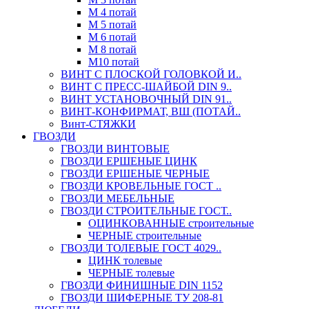
М 4 потай
М 5 потай
М 6 потай
М 8 потай
М10 потай
ВИНТ С ПЛОСКОЙ ГОЛОВКОЙ И..
ВИНТ С ПРЕСС-ШАЙБОЙ DIN 9..
ВИНТ УСТАНОВОЧНЫЙ DIN 91..
ВИНТ-КОНФИРМАТ, ВШ (ПОТАЙ..
Винт-СТЯЖКИ
ГВОЗДИ
ГВОЗДИ ВИНТОВЫЕ
ГВОЗДИ ЕРШЕНЫЕ ЦИНК
ГВОЗДИ ЕРШЕНЫЕ ЧЕРНЫЕ
ГВОЗДИ КРОВЕЛЬНЫЕ ГОСТ ..
ГВОЗДИ МЕБЕЛЬНЫЕ
ГВОЗДИ СТРОИТЕЛЬНЫЕ ГОСТ..
ОЦИНКОВАННЫЕ строительные
ЧЕРНЫЕ строительные
ГВОЗДИ ТОЛЕВЫЕ ГОСТ 4029..
ЦИНК толевые
ЧЕРНЫЕ толевые
ГВОЗДИ ФИНИШНЫЕ DIN 1152
ГВОЗДИ ШИФЕРНЫЕ ТУ 208-81