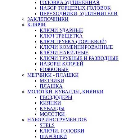
ГОЛОВКА УДЛИНЕННАЯ
НАБОР ТОРЦЕВЫХ ГОЛОВОК
ПЕРЕХОДНИКИ, УДЛИННИТЕЛИ
ЗАКЛЕПОЧНИКИ
КЛЮЧИ
КЛЮЧИ УДАРНЫЕ
КЛЮЧ ТРЕЩЕТКА
КЛЮЧ ТРУБКА (ТОРЦЕВОЙ)
КЛЮЧИ КОМБИНИРОВАННЫЕ
КЛЮЧИ НАКИДНЫЕ
КЛЮЧИ ТРУБНЫЕ И РАЗВОДНЫЕ
НАБОРЫ КЛЮЧЕЙ
РОЖКОВЫЕ
МЕТЧИКИ - ПЛАШКИ
МЕТЧИКИ
ПЛАШКА
МОЛОТКИ, КУВАЛДЫ, КИЯНКИ
ГВОЗДОДЕРЫ
КИЯНКИ
КУВАЛДЫ
МОЛОТКИ
НАБОР ИНСТРУМЕНТОВ
STELS
КЛЮЧИ, ГОЛОВКИ
ШАРОШКИ