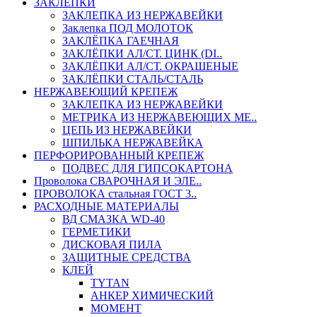
ЗАКЛЕПКИ
ЗАКЛЕПКА ИЗ НЕРЖАВЕЙКИ
Заклепка ПОД МОЛОТОК
ЗАКЛЁПКА ГАЕЧНАЯ
ЗАКЛЁПКИ АЛ/СТ. ЦИНК (DI..
ЗАКЛЁПКИ АЛ/СТ. ОКРАШЕНЫЕ
ЗАКЛЁПКИ СТАЛЬ/СТАЛЬ
НЕРЖАВЕЮЩИЙ КРЕПЕЖ
ЗАКЛЕПКА ИЗ НЕРЖАВЕЙКИ
МЕТРИКА ИЗ НЕРЖАВЕЮЩИХ МЕ..
ЦЕПЬ ИЗ НЕРЖАВЕЙКИ
ШПИЛЬКА НЕРЖАВЕЙКА
ПЕРФОРИРОВАННЫЙ КРЕПЕЖ
ПОДВЕС ДЛЯ ГИПСОКАРТОНА
Проволока СВАРОЧНАЯ И ЭЛЕ..
ПРОВОЛОКА стальная ГОСТ 3..
РАСХОДНЫЕ МАТЕРИАЛЫ
ВД СМАЗКА WD-40
ГЕРМЕТИКИ
ДИСКОВАЯ ПИЛА
ЗАЩИТНЫЕ СРЕДСТВА
КЛЕЙ
TYTAN
АНКЕР ХИМИЧЕСКИЙ
МОМЕНТ