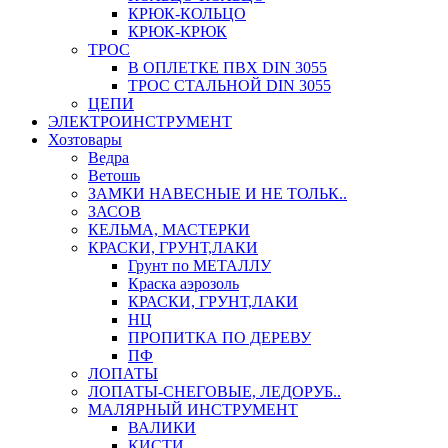
КРЮК-КОЛЬЦО
КРЮК-КРЮК
ТРОС
В ОПЛЕТКЕ ПВХ DIN 3055
ТРОС СТАЛЬНОЙ DIN 3055
ЦЕПИ
ЭЛЕКТРОИНСТРУМЕНТ
Хозтовары
Ведра
Ветошь
ЗАМКИ НАВЕСНЫЕ И НЕ ТОЛЬК..
ЗАСОВ
КЕЛЬМА, МАСТЕРКИ
КРАСКИ, ГРУНТ,ЛАКИ
Грунт по МЕТАЛЛУ
Краска аэрозоль
КРАСКИ, ГРУНТ,ЛАКИ
НЦ
ПРОПИТКА ПО ДЕРЕВУ
ПФ
ЛОПАТЫ
ЛОПАТЫ-СНЕГОВЫЕ, ЛЕДОРУБ..
МАЛЯРНЫЙ ИНСТРУМЕНТ
ВАЛИКИ
КИСТИ