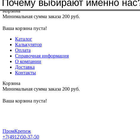
Почему выбирают именно нас
Меню
+7(4912)50-37-50
sbit@krep62.ru
Корзина
Минимальная сумма заказа 200 руб.
Ваша корзина пуста!
Каталог
Калькулятор
Оплата
Справочная информация
О компании
Доставка
Контакты
Корзина
Минимальная сумма заказа 200 руб.
Ваша корзина пуста!
ПромКрепеж
+7(4912)50-37-50