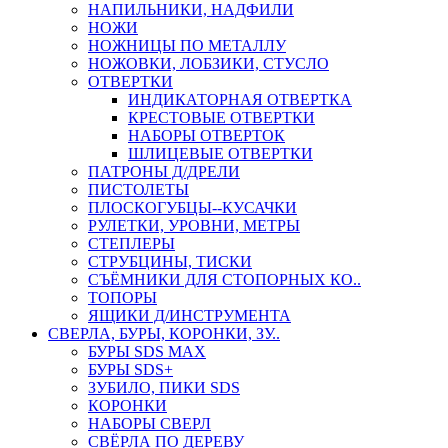
НАПИЛЬНИКИ, НАДФИЛИ
НОЖИ
НОЖНИЦЫ ПО МЕТАЛЛУ
НОЖОВКИ, ЛОБЗИКИ, СТУСЛО
ОТВЕРТКИ
ИНДИКАТОРНАЯ ОТВЕРТКА
КРЕСТОВЫЕ ОТВЕРТКИ
НАБОРЫ ОТВЕРТОК
ШЛИЦЕВЫЕ ОТВЕРТКИ
ПАТРОНЫ Д/ДРЕЛИ
ПИСТОЛЕТЫ
ПЛОСКОГУБЦЫ--КУСАЧКИ
РУЛЕТКИ, УРОВНИ, МЕТРЫ
СТЕПЛЕРЫ
СТРУБЦИНЫ, ТИСКИ
СЪЁМНИКИ ДЛЯ СТОПОРНЫХ КО..
ТОПОРЫ
ЯЩИКИ Д/ИНСТРУМЕНТА
СВЕРЛА, БУРЫ, КОРОНКИ, ЗУ..
БУРЫ SDS MAX
БУРЫ SDS+
ЗУБИЛО, ПИКИ SDS
КОРОНКИ
НАБОРЫ СВЕРЛ
СВЁРЛА ПО ДЕРЕВУ