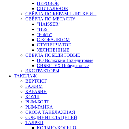
ПЕРОВОЕ
СПИРАЛЬНОЕ
СВЁРЛА ПО КЕРАМ.ПЛИТКЕ И ..
СВЁРЛА ПО МЕТАЛЛУ
"HAISSER"
"HSS"
"Р6М5"
С КОБАЛЬТОМ
СТУПЕНЧАТОЕ
УДЛИНЕННЫЕ
СВЁРЛА ПОБЕДИТОВЫЕ
ПО Волжский Победитовые
СИБЕРТЕХ Победитовые
ЭКСТРАКТОРЫ
ТАКЕЛАЖ
ВЕРТЛЮГ
ЗАЖИМ
КАРАБИН
КОУШ
РЫМ-БОЛТ
РЫМ-ГАЙКА
СКОБА ТАКЕЛАЖНАЯ
СОЕДИНИТЕЛЬ ЦЕПЕЙ
ТАЛРЕП
КОЛЬЦО-КОЛЬЦО