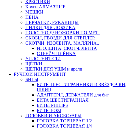
КРЕСТИКИ
Круги АЛМАЗНЫЕ
МЕШКИ
ПЕНА
ПЕРЧАТКИ, РУКАВИЦЫ
ПИЛКИ ДЛЯ ЛОБЗИКА
ПОЛОТНО Д/ НОЖОВКИ ПО МЕТ..
СКОБЫ, ГВОЗДИ ДЛЯ СТЕПЛЕР..
СКОТЧИ, ИЗОЛЕНТА, МАЛЯРНА..
ИЗОЛЕНТА, СКОТЧ, ЛЕНТА
СТРЕЙЧ-ПЛЁНКА
УПЛОТНИТЕЛИ
ЩЁТКИ
ЩЁТКИ ДЛЯ УШМ и дрели
РУЧНОЙ ИНСТРУМЕНТ
БИТЫ
БИТЫ ШЕСТИГРАННИКИ И ЗВЁЗДОЧКИ,
ШЛИЦ
АДАПТЕРЫ, ДЕРЖАТЕЛИ для бит
БИТА ШЕСТИГРАННАЯ
БИТЫ PHILIPS
БИТЫ POZI
ГОЛОВКИ И АКСЕСУАРЫ
ГОЛОВКА ТОРЦЕВАЯ 1/2
ГОЛОВКА ТОРЦЕВАЯ 1/4