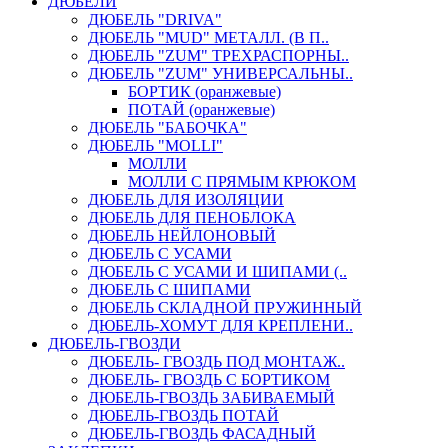
ДЮБЕЛИ
ДЮБЕЛЬ "DRIVA"
ДЮБЕЛЬ "MUD" МЕТАЛЛ. (В П..
ДЮБЕЛЬ "ZUM" ТРЕХРАСПОРНЫ..
ДЮБЕЛЬ "ZUM" УНИВЕРСАЛЬНЫ..
БОРТИК (оранжевые)
ПОТАЙ (оранжевые)
ДЮБЕЛЬ "БАБОЧКА"
ДЮБЕЛЬ "МOLLI"
МОЛЛИ
МОЛЛИ С ПРЯМЫМ КРЮКОМ
ДЮБЕЛЬ ДЛЯ ИЗОЛЯЦИИ
ДЮБЕЛЬ ДЛЯ ПЕНОБЛОКА
ДЮБЕЛЬ НЕЙЛОНОВЫЙ
ДЮБЕЛЬ С УСАМИ
ДЮБЕЛЬ С УСАМИ И ШИПАМИ (..
ДЮБЕЛЬ С ШИПАМИ
ДЮБЕЛЬ СКЛАДНОЙ ПРУЖИННЫЙ
ДЮБЕЛЬ-ХОМУТ ДЛЯ КРЕПЛЕНИ..
ДЮБЕЛЬ-ГВОЗДИ
ДЮБЕЛЬ- ГВОЗДЬ ПОД МОНТАЖ..
ДЮБЕЛЬ- ГВОЗДЬ С БОРТИКОМ
ДЮБЕЛЬ-ГВОЗДЬ ЗАБИВАЕМЫЙ
ДЮБЕЛЬ-ГВОЗДЬ ПОТАЙ
ДЮБЕЛЬ-ГВОЗДЬ ФАСАДНЫЙ