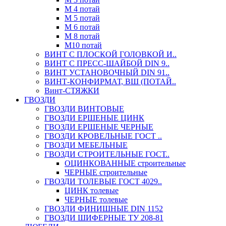
М 4 потай
М 5 потай
М 6 потай
М 8 потай
М10 потай
ВИНТ С ПЛОСКОЙ ГОЛОВКОЙ И..
ВИНТ С ПРЕСС-ШАЙБОЙ DIN 9..
ВИНТ УСТАНОВОЧНЫЙ DIN 91..
ВИНТ-КОНФИРМАТ, ВШ (ПОТАЙ..
Винт-СТЯЖКИ
ГВОЗДИ
ГВОЗДИ ВИНТОВЫЕ
ГВОЗДИ ЕРШЕНЫЕ ЦИНК
ГВОЗДИ ЕРШЕНЫЕ ЧЕРНЫЕ
ГВОЗДИ КРОВЕЛЬНЫЕ ГОСТ ..
ГВОЗДИ МЕБЕЛЬНЫЕ
ГВОЗДИ СТРОИТЕЛЬНЫЕ ГОСТ..
ОЦИНКОВАННЫЕ строительные
ЧЕРНЫЕ строительные
ГВОЗДИ ТОЛЕВЫЕ ГОСТ 4029..
ЦИНК толевые
ЧЕРНЫЕ толевые
ГВОЗДИ ФИНИШНЫЕ DIN 1152
ГВОЗДИ ШИФЕРНЫЕ ТУ 208-81