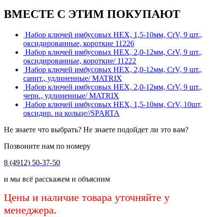
ВМЕСТЕ С ЭТИМ ПОКУПАЮТ
Набор ключей имбусовых HEX, 1,5-10мм, СrV, 9 шт.,
оксидированные, короткие 11226
Набор ключей имбусовых HEX, 2,0-12мм, СrV, 9 шт.,
оксидированные, короткие/ 11222
Набор ключей имбусовых HEX, 2,0-12мм, СrV, 9 шт.,
санит., удлиненные/ MATRIX
Набор ключей имбусовых HEX, 2,0-12мм, СrV, 9 шт.,
черн., удлиненные/ MATRIX
Набор ключей имбусовых НЕХ, 1,5-10мм, СrV, 10шт,
оксидир. на кольце//SPARTA
Не знаете что выбрать? Не знаете подойдет ли это вам?
Позвоните нам по номеру
8 (4912) 50-37-50
и мы всё расскажем и объясним
Цены и наличие товара уточняйте у
менеджера.