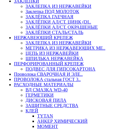
ЗАКЛЕПКИ
ЗАКЛЕПКА ИЗ НЕРЖАВЕЙКИ
Заклепка ПОД МОЛОТОК
ЗАКЛЁПКА ГАЕЧНАЯ
ЗАКЛЁПКИ АЛ/СТ. ЦИНК (DI..
ЗАКЛЁПКИ АЛ/СТ. ОКРАШЕНЫЕ
ЗАКЛЁПКИ СТАЛЬ/СТАЛЬ
НЕРЖАВЕЮЩИЙ КРЕПЕЖ
ЗАКЛЕПКА ИЗ НЕРЖАВЕЙКИ
МЕТРИКА ИЗ НЕРЖАВЕЮЩИХ МЕ..
ЦЕПЬ ИЗ НЕРЖАВЕЙКИ
ШПИЛЬКА НЕРЖАВЕЙКА
ПЕРФОРИРОВАННЫЙ КРЕПЕЖ
ПОДВЕС ДЛЯ ГИПСОКАРТОНА
Проволока СВАРОЧНАЯ И ЭЛЕ..
ПРОВОЛОКА стальная ГОСТ 3..
РАСХОДНЫЕ МАТЕРИАЛЫ
ВД СМАЗКА WD-40
ГЕРМЕТИКИ
ДИСКОВАЯ ПИЛА
ЗАЩИТНЫЕ СРЕДСТВА
КЛЕЙ
TYTAN
АНКЕР ХИМИЧЕСКИЙ
МОМЕНТ