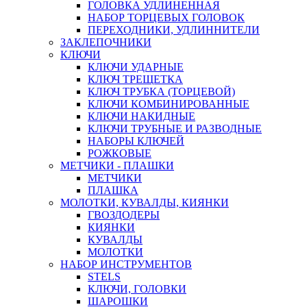
ГОЛОВКА УДЛИНЕННАЯ
НАБОР ТОРЦЕВЫХ ГОЛОВОК
ПЕРЕХОДНИКИ, УДЛИННИТЕЛИ
ЗАКЛЕПОЧНИКИ
КЛЮЧИ
КЛЮЧИ УДАРНЫЕ
КЛЮЧ ТРЕЩЕТКА
КЛЮЧ ТРУБКА (ТОРЦЕВОЙ)
КЛЮЧИ КОМБИНИРОВАННЫЕ
КЛЮЧИ НАКИДНЫЕ
КЛЮЧИ ТРУБНЫЕ И РАЗВОДНЫЕ
НАБОРЫ КЛЮЧЕЙ
РОЖКОВЫЕ
МЕТЧИКИ - ПЛАШКИ
МЕТЧИКИ
ПЛАШКА
МОЛОТКИ, КУВАЛДЫ, КИЯНКИ
ГВОЗДОДЕРЫ
КИЯНКИ
КУВАЛДЫ
МОЛОТКИ
НАБОР ИНСТРУМЕНТОВ
STELS
КЛЮЧИ, ГОЛОВКИ
ШАРОШКИ