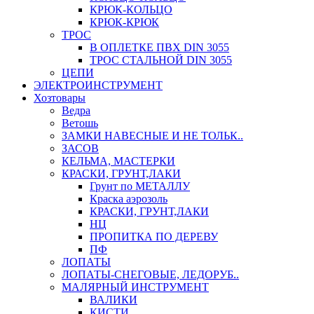
КРЮК-КОЛЬЦО
КРЮК-КРЮК
ТРОС
В ОПЛЕТКЕ ПВХ DIN 3055
ТРОС СТАЛЬНОЙ DIN 3055
ЦЕПИ
ЭЛЕКТРОИНСТРУМЕНТ
Хозтовары
Ведра
Ветошь
ЗАМКИ НАВЕСНЫЕ И НЕ ТОЛЬК..
ЗАСОВ
КЕЛЬМА, МАСТЕРКИ
КРАСКИ, ГРУНТ,ЛАКИ
Грунт по МЕТАЛЛУ
Краска аэрозоль
КРАСКИ, ГРУНТ,ЛАКИ
НЦ
ПРОПИТКА ПО ДЕРЕВУ
ПФ
ЛОПАТЫ
ЛОПАТЫ-СНЕГОВЫЕ, ЛЕДОРУБ..
МАЛЯРНЫЙ ИНСТРУМЕНТ
ВАЛИКИ
КИСТИ