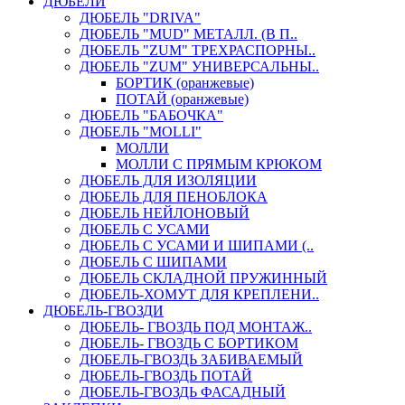
ДЮБЕЛИ
ДЮБЕЛЬ "DRIVA"
ДЮБЕЛЬ "MUD" МЕТАЛЛ. (В П..
ДЮБЕЛЬ "ZUM" ТРЕХРАСПОРНЫ..
ДЮБЕЛЬ "ZUM" УНИВЕРСАЛЬНЫ..
БОРТИК (оранжевые)
ПОТАЙ (оранжевые)
ДЮБЕЛЬ "БАБОЧКА"
ДЮБЕЛЬ "МOLLI"
МОЛЛИ
МОЛЛИ С ПРЯМЫМ КРЮКОМ
ДЮБЕЛЬ ДЛЯ ИЗОЛЯЦИИ
ДЮБЕЛЬ ДЛЯ ПЕНОБЛОКА
ДЮБЕЛЬ НЕЙЛОНОВЫЙ
ДЮБЕЛЬ С УСАМИ
ДЮБЕЛЬ С УСАМИ И ШИПАМИ (..
ДЮБЕЛЬ С ШИПАМИ
ДЮБЕЛЬ СКЛАДНОЙ ПРУЖИННЫЙ
ДЮБЕЛЬ-ХОМУТ ДЛЯ КРЕПЛЕНИ..
ДЮБЕЛЬ-ГВОЗДИ
ДЮБЕЛЬ- ГВОЗДЬ ПОД МОНТАЖ..
ДЮБЕЛЬ- ГВОЗДЬ С БОРТИКОМ
ДЮБЕЛЬ-ГВОЗДЬ ЗАБИВАЕМЫЙ
ДЮБЕЛЬ-ГВОЗДЬ ПОТАЙ
ДЮБЕЛЬ-ГВОЗДЬ ФАСАДНЫЙ