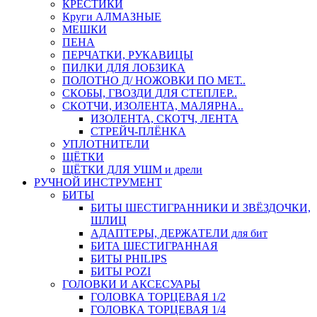
КРЕСТИКИ
Круги АЛМАЗНЫЕ
МЕШКИ
ПЕНА
ПЕРЧАТКИ, РУКАВИЦЫ
ПИЛКИ ДЛЯ ЛОБЗИКА
ПОЛОТНО Д/ НОЖОВКИ ПО МЕТ..
СКОБЫ, ГВОЗДИ ДЛЯ СТЕПЛЕР..
СКОТЧИ, ИЗОЛЕНТА, МАЛЯРНА..
ИЗОЛЕНТА, СКОТЧ, ЛЕНТА
СТРЕЙЧ-ПЛЁНКА
УПЛОТНИТЕЛИ
ЩЁТКИ
ЩЁТКИ ДЛЯ УШМ и дрели
РУЧНОЙ ИНСТРУМЕНТ
БИТЫ
БИТЫ ШЕСТИГРАННИКИ И ЗВЁЗДОЧКИ,
ШЛИЦ
АДАПТЕРЫ, ДЕРЖАТЕЛИ для бит
БИТА ШЕСТИГРАННАЯ
БИТЫ PHILIPS
БИТЫ POZI
ГОЛОВКИ И АКСЕСУАРЫ
ГОЛОВКА ТОРЦЕВАЯ 1/2
ГОЛОВКА ТОРЦЕВАЯ 1/4