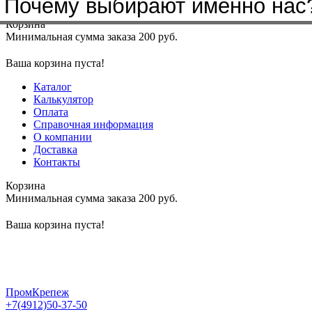
Почему выбирают именно нас
Меню
+7(4912)50-37-50
sbit@krep62.ru
Корзина
Минимальная сумма заказа 200 руб.
Ваша корзина пуста!
Каталог
Калькулятор
Оплата
Справочная информация
О компании
Доставка
Контакты
Корзина
Минимальная сумма заказа 200 руб.
Ваша корзина пуста!
ПромКрепеж
+7(4912)50-37-50