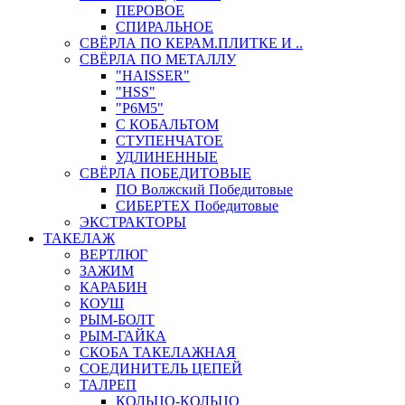
ПЕРОВОЕ
СПИРАЛЬНОЕ
СВЁРЛА ПО КЕРАМ.ПЛИТКЕ И ..
СВЁРЛА ПО МЕТАЛЛУ
"HAISSER"
"HSS"
"Р6М5"
С КОБАЛЬТОМ
СТУПЕНЧАТОЕ
УДЛИНЕННЫЕ
СВЁРЛА ПОБЕДИТОВЫЕ
ПО Волжский Победитовые
СИБЕРТЕХ Победитовые
ЭКСТРАКТОРЫ
ТАКЕЛАЖ
ВЕРТЛЮГ
ЗАЖИМ
КАРАБИН
КОУШ
РЫМ-БОЛТ
РЫМ-ГАЙКА
СКОБА ТАКЕЛАЖНАЯ
СОЕДИНИТЕЛЬ ЦЕПЕЙ
ТАЛРЕП
КОЛЬЦО-КОЛЬЦО