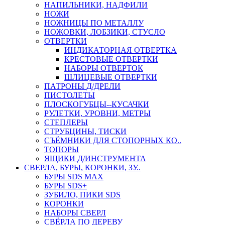
НАПИЛЬНИКИ, НАДФИЛИ
НОЖИ
НОЖНИЦЫ ПО МЕТАЛЛУ
НОЖОВКИ, ЛОБЗИКИ, СТУСЛО
ОТВЕРТКИ
ИНДИКАТОРНАЯ ОТВЕРТКА
КРЕСТОВЫЕ ОТВЕРТКИ
НАБОРЫ ОТВЕРТОК
ШЛИЦЕВЫЕ ОТВЕРТКИ
ПАТРОНЫ Д/ДРЕЛИ
ПИСТОЛЕТЫ
ПЛОСКОГУБЦЫ--КУСАЧКИ
РУЛЕТКИ, УРОВНИ, МЕТРЫ
СТЕПЛЕРЫ
СТРУБЦИНЫ, ТИСКИ
СЪЁМНИКИ ДЛЯ СТОПОРНЫХ КО..
ТОПОРЫ
ЯЩИКИ Д/ИНСТРУМЕНТА
СВЕРЛА, БУРЫ, КОРОНКИ, ЗУ..
БУРЫ SDS MAX
БУРЫ SDS+
ЗУБИЛО, ПИКИ SDS
КОРОНКИ
НАБОРЫ СВЕРЛ
СВЁРЛА ПО ДЕРЕВУ