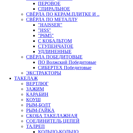
ПЕРОВОЕ
СПИРАЛЬНОЕ
СВЁРЛА ПО КЕРАМ.ПЛИТКЕ И ..
СВЁРЛА ПО МЕТАЛЛУ
"HAISSER"
"HSS"
"Р6М5"
С КОБАЛЬТОМ
СТУПЕНЧАТОЕ
УДЛИНЕННЫЕ
СВЁРЛА ПОБЕДИТОВЫЕ
ПО Волжский Победитовые
СИБЕРТЕХ Победитовые
ЭКСТРАКТОРЫ
ТАКЕЛАЖ
ВЕРТЛЮГ
ЗАЖИМ
КАРАБИН
КОУШ
РЫМ-БОЛТ
РЫМ-ГАЙКА
СКОБА ТАКЕЛАЖНАЯ
СОЕДИНИТЕЛЬ ЦЕПЕЙ
ТАЛРЕП
КОЛЬЦО-КОЛЬЦО