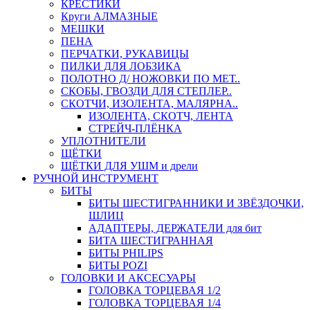
КРЕСТИКИ
Круги АЛМАЗНЫЕ
МЕШКИ
ПЕНА
ПЕРЧАТКИ, РУКАВИЦЫ
ПИЛКИ ДЛЯ ЛОБЗИКА
ПОЛОТНО Д/ НОЖОВКИ ПО МЕТ..
СКОБЫ, ГВОЗДИ ДЛЯ СТЕПЛЕР..
СКОТЧИ, ИЗОЛЕНТА, МАЛЯРНА..
ИЗОЛЕНТА, СКОТЧ, ЛЕНТА
СТРЕЙЧ-ПЛЁНКА
УПЛОТНИТЕЛИ
ЩЁТКИ
ЩЁТКИ ДЛЯ УШМ и дрели
РУЧНОЙ ИНСТРУМЕНТ
БИТЫ
БИТЫ ШЕСТИГРАННИКИ И ЗВЁЗДОЧКИ,
ШЛИЦ
АДАПТЕРЫ, ДЕРЖАТЕЛИ для бит
БИТА ШЕСТИГРАННАЯ
БИТЫ PHILIPS
БИТЫ POZI
ГОЛОВКИ И АКСЕСУАРЫ
ГОЛОВКА ТОРЦЕВАЯ 1/2
ГОЛОВКА ТОРЦЕВАЯ 1/4