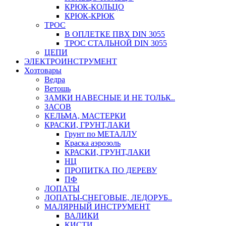
КРЮК-КОЛЬЦО
КРЮК-КРЮК
ТРОС
В ОПЛЕТКЕ ПВХ DIN 3055
ТРОС СТАЛЬНОЙ DIN 3055
ЦЕПИ
ЭЛЕКТРОИНСТРУМЕНТ
Хозтовары
Ведра
Ветошь
ЗАМКИ НАВЕСНЫЕ И НЕ ТОЛЬК..
ЗАСОВ
КЕЛЬМА, МАСТЕРКИ
КРАСКИ, ГРУНТ,ЛАКИ
Грунт по МЕТАЛЛУ
Краска аэрозоль
КРАСКИ, ГРУНТ,ЛАКИ
НЦ
ПРОПИТКА ПО ДЕРЕВУ
ПФ
ЛОПАТЫ
ЛОПАТЫ-СНЕГОВЫЕ, ЛЕДОРУБ..
МАЛЯРНЫЙ ИНСТРУМЕНТ
ВАЛИКИ
КИСТИ