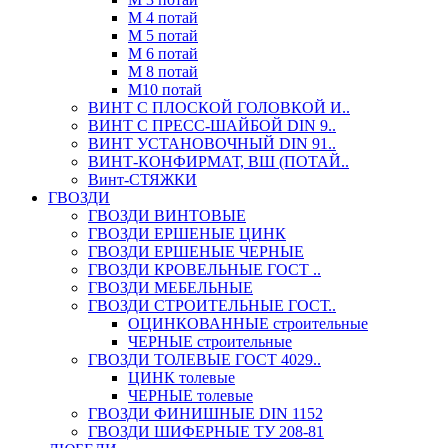
М 4 потай
М 5 потай
М 6 потай
М 8 потай
М10 потай
ВИНТ С ПЛОСКОЙ ГОЛОВКОЙ И..
ВИНТ С ПРЕСС-ШАЙБОЙ DIN 9..
ВИНТ УСТАНОВОЧНЫЙ DIN 91..
ВИНТ-КОНФИРМАТ, ВШ (ПОТАЙ..
Винт-СТЯЖКИ
ГВОЗДИ
ГВОЗДИ ВИНТОВЫЕ
ГВОЗДИ ЕРШЕНЫЕ ЦИНК
ГВОЗДИ ЕРШЕНЫЕ ЧЕРНЫЕ
ГВОЗДИ КРОВЕЛЬНЫЕ ГОСТ ..
ГВОЗДИ МЕБЕЛЬНЫЕ
ГВОЗДИ СТРОИТЕЛЬНЫЕ ГОСТ..
ОЦИНКОВАННЫЕ строительные
ЧЕРНЫЕ строительные
ГВОЗДИ ТОЛЕВЫЕ ГОСТ 4029..
ЦИНК толевые
ЧЕРНЫЕ толевые
ГВОЗДИ ФИНИШНЫЕ DIN 1152
ГВОЗДИ ШИФЕРНЫЕ ТУ 208-81