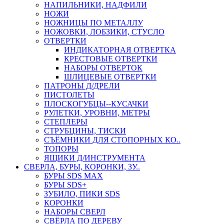
НАПИЛЬНИКИ, НАДФИЛИ
НОЖИ
НОЖНИЦЫ ПО МЕТАЛЛУ
НОЖОВКИ, ЛОБЗИКИ, СТУСЛО
ОТВЕРТКИ
ИНДИКАТОРНАЯ ОТВЕРТКА
КРЕСТОВЫЕ ОТВЕРТКИ
НАБОРЫ ОТВЕРТОК
ШЛИЦЕВЫЕ ОТВЕРТКИ
ПАТРОНЫ Д/ДРЕЛИ
ПИСТОЛЕТЫ
ПЛОСКОГУБЦЫ--КУСАЧКИ
РУЛЕТКИ, УРОВНИ, МЕТРЫ
СТЕПЛЕРЫ
СТРУБЦИНЫ, ТИСКИ
СЪЁМНИКИ ДЛЯ СТОПОРНЫХ КО..
ТОПОРЫ
ЯЩИКИ Д/ИНСТРУМЕНТА
СВЕРЛА, БУРЫ, КОРОНКИ, ЗУ..
БУРЫ SDS MAX
БУРЫ SDS+
ЗУБИЛО, ПИКИ SDS
КОРОНКИ
НАБОРЫ СВЕРЛ
СВЁРЛА ПО ДЕРЕВУ