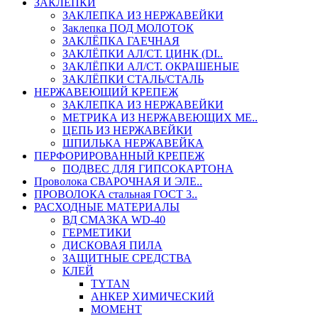
ЗАКЛЕПКИ
ЗАКЛЕПКА ИЗ НЕРЖАВЕЙКИ
Заклепка ПОД МОЛОТОК
ЗАКЛЁПКА ГАЕЧНАЯ
ЗАКЛЁПКИ АЛ/СТ. ЦИНК (DI..
ЗАКЛЁПКИ АЛ/СТ. ОКРАШЕНЫЕ
ЗАКЛЁПКИ СТАЛЬ/СТАЛЬ
НЕРЖАВЕЮЩИЙ КРЕПЕЖ
ЗАКЛЕПКА ИЗ НЕРЖАВЕЙКИ
МЕТРИКА ИЗ НЕРЖАВЕЮЩИХ МЕ..
ЦЕПЬ ИЗ НЕРЖАВЕЙКИ
ШПИЛЬКА НЕРЖАВЕЙКА
ПЕРФОРИРОВАННЫЙ КРЕПЕЖ
ПОДВЕС ДЛЯ ГИПСОКАРТОНА
Проволока СВАРОЧНАЯ И ЭЛЕ..
ПРОВОЛОКА стальная ГОСТ 3..
РАСХОДНЫЕ МАТЕРИАЛЫ
ВД СМАЗКА WD-40
ГЕРМЕТИКИ
ДИСКОВАЯ ПИЛА
ЗАЩИТНЫЕ СРЕДСТВА
КЛЕЙ
TYTAN
АНКЕР ХИМИЧЕСКИЙ
МОМЕНТ