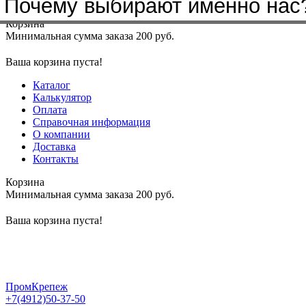
Почему выбирают именно нас
Меню
+7(4912)50-37-50
sbit@krep62.ru
Корзина
Минимальная сумма заказа 200 руб.
Ваша корзина пуста!
Каталог
Калькулятор
Оплата
Справочная информация
О компании
Доставка
Контакты
Корзина
Минимальная сумма заказа 200 руб.
Ваша корзина пуста!
ПромКрепеж
+7(4912)50-37-50