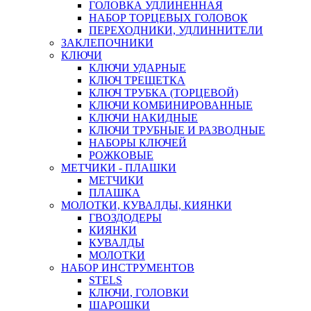
ГОЛОВКА УДЛИНЕННАЯ
НАБОР ТОРЦЕВЫХ ГОЛОВОК
ПЕРЕХОДНИКИ, УДЛИННИТЕЛИ
ЗАКЛЕПОЧНИКИ
КЛЮЧИ
КЛЮЧИ УДАРНЫЕ
КЛЮЧ ТРЕЩЕТКА
КЛЮЧ ТРУБКА (ТОРЦЕВОЙ)
КЛЮЧИ КОМБИНИРОВАННЫЕ
КЛЮЧИ НАКИДНЫЕ
КЛЮЧИ ТРУБНЫЕ И РАЗВОДНЫЕ
НАБОРЫ КЛЮЧЕЙ
РОЖКОВЫЕ
МЕТЧИКИ - ПЛАШКИ
МЕТЧИКИ
ПЛАШКА
МОЛОТКИ, КУВАЛДЫ, КИЯНКИ
ГВОЗДОДЕРЫ
КИЯНКИ
КУВАЛДЫ
МОЛОТКИ
НАБОР ИНСТРУМЕНТОВ
STELS
КЛЮЧИ, ГОЛОВКИ
ШАРОШКИ