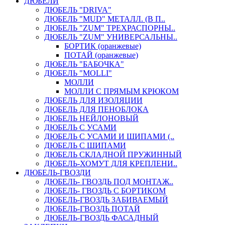
ДЮБЕЛИ
ДЮБЕЛЬ "DRIVA"
ДЮБЕЛЬ "MUD" МЕТАЛЛ. (В П..
ДЮБЕЛЬ "ZUM" ТРЕХРАСПОРНЫ..
ДЮБЕЛЬ "ZUM" УНИВЕРСАЛЬНЫ..
БОРТИК (оранжевые)
ПОТАЙ (оранжевые)
ДЮБЕЛЬ "БАБОЧКА"
ДЮБЕЛЬ "МOLLI"
МОЛЛИ
МОЛЛИ С ПРЯМЫМ КРЮКОМ
ДЮБЕЛЬ ДЛЯ ИЗОЛЯЦИИ
ДЮБЕЛЬ ДЛЯ ПЕНОБЛОКА
ДЮБЕЛЬ НЕЙЛОНОВЫЙ
ДЮБЕЛЬ С УСАМИ
ДЮБЕЛЬ С УСАМИ И ШИПАМИ (..
ДЮБЕЛЬ С ШИПАМИ
ДЮБЕЛЬ СКЛАДНОЙ ПРУЖИННЫЙ
ДЮБЕЛЬ-ХОМУТ ДЛЯ КРЕПЛЕНИ..
ДЮБЕЛЬ-ГВОЗДИ
ДЮБЕЛЬ- ГВОЗДЬ ПОД МОНТАЖ..
ДЮБЕЛЬ- ГВОЗДЬ С БОРТИКОМ
ДЮБЕЛЬ-ГВОЗДЬ ЗАБИВАЕМЫЙ
ДЮБЕЛЬ-ГВОЗДЬ ПОТАЙ
ДЮБЕЛЬ-ГВОЗДЬ ФАСАДНЫЙ