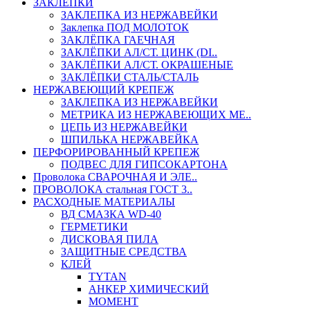
ЗАКЛЕПКИ
ЗАКЛЕПКА ИЗ НЕРЖАВЕЙКИ
Заклепка ПОД МОЛОТОК
ЗАКЛЁПКА ГАЕЧНАЯ
ЗАКЛЁПКИ АЛ/СТ. ЦИНК (DI..
ЗАКЛЁПКИ АЛ/СТ. ОКРАШЕНЫЕ
ЗАКЛЁПКИ СТАЛЬ/СТАЛЬ
НЕРЖАВЕЮЩИЙ КРЕПЕЖ
ЗАКЛЕПКА ИЗ НЕРЖАВЕЙКИ
МЕТРИКА ИЗ НЕРЖАВЕЮЩИХ МЕ..
ЦЕПЬ ИЗ НЕРЖАВЕЙКИ
ШПИЛЬКА НЕРЖАВЕЙКА
ПЕРФОРИРОВАННЫЙ КРЕПЕЖ
ПОДВЕС ДЛЯ ГИПСОКАРТОНА
Проволока СВАРОЧНАЯ И ЭЛЕ..
ПРОВОЛОКА стальная ГОСТ 3..
РАСХОДНЫЕ МАТЕРИАЛЫ
ВД СМАЗКА WD-40
ГЕРМЕТИКИ
ДИСКОВАЯ ПИЛА
ЗАЩИТНЫЕ СРЕДСТВА
КЛЕЙ
TYTAN
АНКЕР ХИМИЧЕСКИЙ
МОМЕНТ