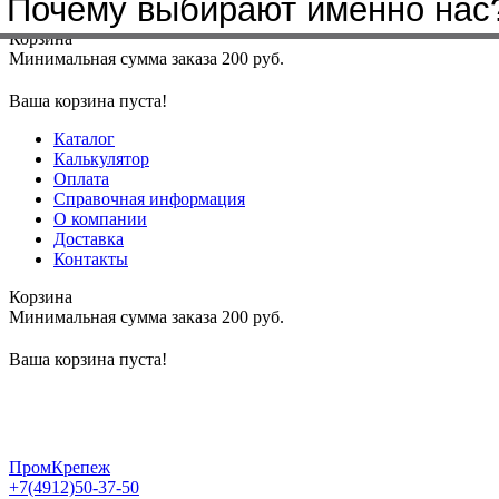
Почему выбирают именно нас
Меню
+7(4912)50-37-50
sbit@krep62.ru
Корзина
Минимальная сумма заказа 200 руб.
Ваша корзина пуста!
Каталог
Калькулятор
Оплата
Справочная информация
О компании
Доставка
Контакты
Корзина
Минимальная сумма заказа 200 руб.
Ваша корзина пуста!
ПромКрепеж
+7(4912)50-37-50