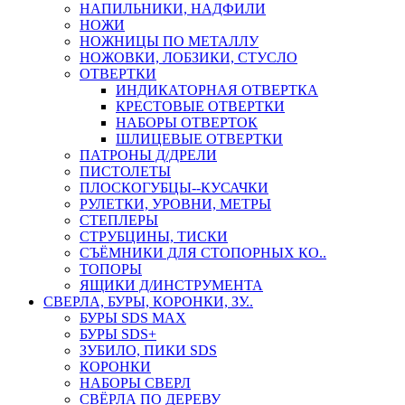
НАПИЛЬНИКИ, НАДФИЛИ
НОЖИ
НОЖНИЦЫ ПО МЕТАЛЛУ
НОЖОВКИ, ЛОБЗИКИ, СТУСЛО
ОТВЕРТКИ
ИНДИКАТОРНАЯ ОТВЕРТКА
КРЕСТОВЫЕ ОТВЕРТКИ
НАБОРЫ ОТВЕРТОК
ШЛИЦЕВЫЕ ОТВЕРТКИ
ПАТРОНЫ Д/ДРЕЛИ
ПИСТОЛЕТЫ
ПЛОСКОГУБЦЫ--КУСАЧКИ
РУЛЕТКИ, УРОВНИ, МЕТРЫ
СТЕПЛЕРЫ
СТРУБЦИНЫ, ТИСКИ
СЪЁМНИКИ ДЛЯ СТОПОРНЫХ КО..
ТОПОРЫ
ЯЩИКИ Д/ИНСТРУМЕНТА
СВЕРЛА, БУРЫ, КОРОНКИ, ЗУ..
БУРЫ SDS MAX
БУРЫ SDS+
ЗУБИЛО, ПИКИ SDS
КОРОНКИ
НАБОРЫ СВЕРЛ
СВЁРЛА ПО ДЕРЕВУ