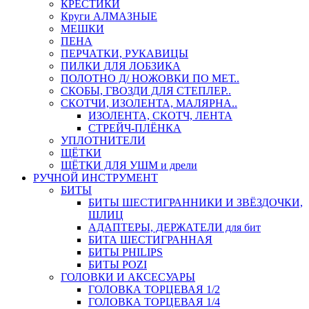
КРЕСТИКИ
Круги АЛМАЗНЫЕ
МЕШКИ
ПЕНА
ПЕРЧАТКИ, РУКАВИЦЫ
ПИЛКИ ДЛЯ ЛОБЗИКА
ПОЛОТНО Д/ НОЖОВКИ ПО МЕТ..
СКОБЫ, ГВОЗДИ ДЛЯ СТЕПЛЕР..
СКОТЧИ, ИЗОЛЕНТА, МАЛЯРНА..
ИЗОЛЕНТА, СКОТЧ, ЛЕНТА
СТРЕЙЧ-ПЛЁНКА
УПЛОТНИТЕЛИ
ЩЁТКИ
ЩЁТКИ ДЛЯ УШМ и дрели
РУЧНОЙ ИНСТРУМЕНТ
БИТЫ
БИТЫ ШЕСТИГРАННИКИ И ЗВЁЗДОЧКИ,
ШЛИЦ
АДАПТЕРЫ, ДЕРЖАТЕЛИ для бит
БИТА ШЕСТИГРАННАЯ
БИТЫ PHILIPS
БИТЫ POZI
ГОЛОВКИ И АКСЕСУАРЫ
ГОЛОВКА ТОРЦЕВАЯ 1/2
ГОЛОВКА ТОРЦЕВАЯ 1/4