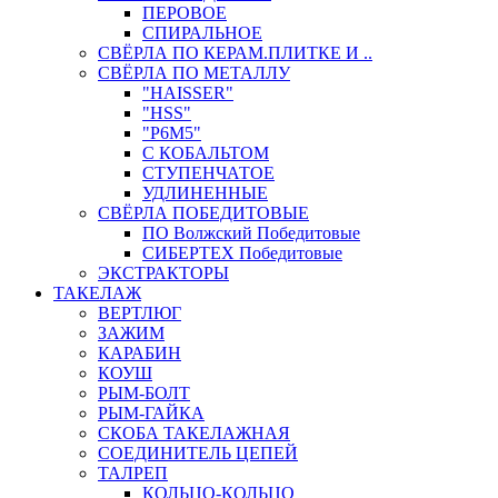
ПЕРОВОЕ
СПИРАЛЬНОЕ
СВЁРЛА ПО КЕРАМ.ПЛИТКЕ И ..
СВЁРЛА ПО МЕТАЛЛУ
"HAISSER"
"HSS"
"Р6М5"
С КОБАЛЬТОМ
СТУПЕНЧАТОЕ
УДЛИНЕННЫЕ
СВЁРЛА ПОБЕДИТОВЫЕ
ПО Волжский Победитовые
СИБЕРТЕХ Победитовые
ЭКСТРАКТОРЫ
ТАКЕЛАЖ
ВЕРТЛЮГ
ЗАЖИМ
КАРАБИН
КОУШ
РЫМ-БОЛТ
РЫМ-ГАЙКА
СКОБА ТАКЕЛАЖНАЯ
СОЕДИНИТЕЛЬ ЦЕПЕЙ
ТАЛРЕП
КОЛЬЦО-КОЛЬЦО