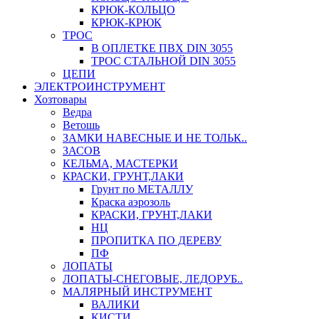
КРЮК-КОЛЬЦО
КРЮК-КРЮК
ТРОС
В ОПЛЕТКЕ ПВХ DIN 3055
ТРОС СТАЛЬНОЙ DIN 3055
ЦЕПИ
ЭЛЕКТРОИНСТРУМЕНТ
Хозтовары
Ведра
Ветошь
ЗАМКИ НАВЕСНЫЕ И НЕ ТОЛЬК..
ЗАСОВ
КЕЛЬМА, МАСТЕРКИ
КРАСКИ, ГРУНТ,ЛАКИ
Грунт по МЕТАЛЛУ
Краска аэрозоль
КРАСКИ, ГРУНТ,ЛАКИ
НЦ
ПРОПИТКА ПО ДЕРЕВУ
ПФ
ЛОПАТЫ
ЛОПАТЫ-СНЕГОВЫЕ, ЛЕДОРУБ..
МАЛЯРНЫЙ ИНСТРУМЕНТ
ВАЛИКИ
КИСТИ