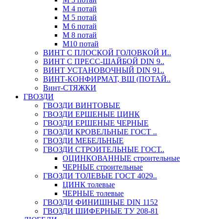
М 4 потай
М 5 потай
М 6 потай
М 8 потай
М10 потай
ВИНТ С ПЛОСКОЙ ГОЛОВКОЙ И..
ВИНТ С ПРЕСС-ШАЙБОЙ DIN 9..
ВИНТ УСТАНОВОЧНЫЙ DIN 91..
ВИНТ-КОНФИРМАТ, ВШ (ПОТАЙ..
Винт-СТЯЖКИ
ГВОЗДИ
ГВОЗДИ ВИНТОВЫЕ
ГВОЗДИ ЕРШЕНЫЕ ЦИНК
ГВОЗДИ ЕРШЕНЫЕ ЧЕРНЫЕ
ГВОЗДИ КРОВЕЛЬНЫЕ ГОСТ ..
ГВОЗДИ МЕБЕЛЬНЫЕ
ГВОЗДИ СТРОИТЕЛЬНЫЕ ГОСТ..
ОЦИНКОВАННЫЕ строительные
ЧЕРНЫЕ строительные
ГВОЗДИ ТОЛЕВЫЕ ГОСТ 4029..
ЦИНК толевые
ЧЕРНЫЕ толевые
ГВОЗДИ ФИНИШНЫЕ DIN 1152
ГВОЗДИ ШИФЕРНЫЕ ТУ 208-81