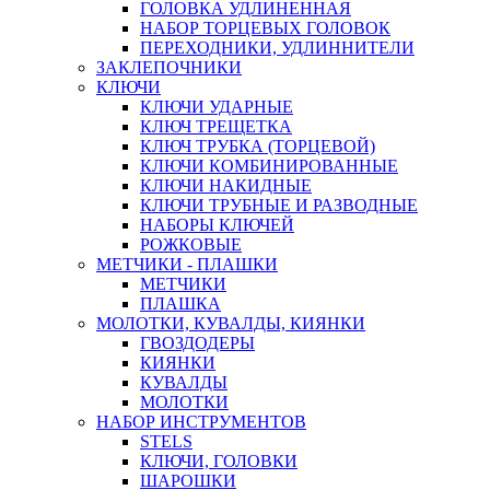
ГОЛОВКА УДЛИНЕННАЯ
НАБОР ТОРЦЕВЫХ ГОЛОВОК
ПЕРЕХОДНИКИ, УДЛИННИТЕЛИ
ЗАКЛЕПОЧНИКИ
КЛЮЧИ
КЛЮЧИ УДАРНЫЕ
КЛЮЧ ТРЕЩЕТКА
КЛЮЧ ТРУБКА (ТОРЦЕВОЙ)
КЛЮЧИ КОМБИНИРОВАННЫЕ
КЛЮЧИ НАКИДНЫЕ
КЛЮЧИ ТРУБНЫЕ И РАЗВОДНЫЕ
НАБОРЫ КЛЮЧЕЙ
РОЖКОВЫЕ
МЕТЧИКИ - ПЛАШКИ
МЕТЧИКИ
ПЛАШКА
МОЛОТКИ, КУВАЛДЫ, КИЯНКИ
ГВОЗДОДЕРЫ
КИЯНКИ
КУВАЛДЫ
МОЛОТКИ
НАБОР ИНСТРУМЕНТОВ
STELS
КЛЮЧИ, ГОЛОВКИ
ШАРОШКИ