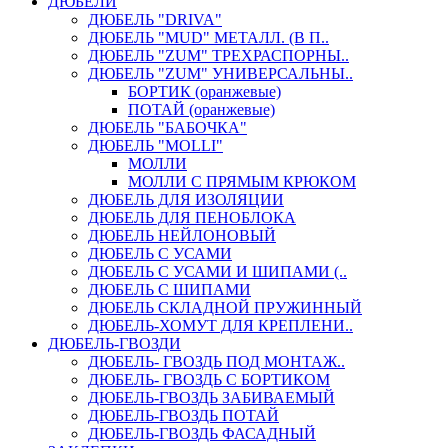
ДЮБЕЛИ
ДЮБЕЛЬ "DRIVA"
ДЮБЕЛЬ "MUD" МЕТАЛЛ. (В П..
ДЮБЕЛЬ "ZUM" ТРЕХРАСПОРНЫ..
ДЮБЕЛЬ "ZUM" УНИВЕРСАЛЬНЫ..
БОРТИК (оранжевые)
ПОТАЙ (оранжевые)
ДЮБЕЛЬ "БАБОЧКА"
ДЮБЕЛЬ "МOLLI"
МОЛЛИ
МОЛЛИ С ПРЯМЫМ КРЮКОМ
ДЮБЕЛЬ ДЛЯ ИЗОЛЯЦИИ
ДЮБЕЛЬ ДЛЯ ПЕНОБЛОКА
ДЮБЕЛЬ НЕЙЛОНОВЫЙ
ДЮБЕЛЬ С УСАМИ
ДЮБЕЛЬ С УСАМИ И ШИПАМИ (..
ДЮБЕЛЬ С ШИПАМИ
ДЮБЕЛЬ СКЛАДНОЙ ПРУЖИННЫЙ
ДЮБЕЛЬ-ХОМУТ ДЛЯ КРЕПЛЕНИ..
ДЮБЕЛЬ-ГВОЗДИ
ДЮБЕЛЬ- ГВОЗДЬ ПОД МОНТАЖ..
ДЮБЕЛЬ- ГВОЗДЬ С БОРТИКОМ
ДЮБЕЛЬ-ГВОЗДЬ ЗАБИВАЕМЫЙ
ДЮБЕЛЬ-ГВОЗДЬ ПОТАЙ
ДЮБЕЛЬ-ГВОЗДЬ ФАСАДНЫЙ