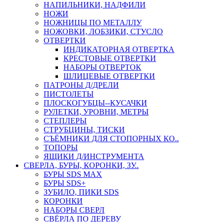
НАПИЛЬНИКИ, НАДФИЛИ
НОЖИ
НОЖНИЦЫ ПО МЕТАЛЛУ
НОЖОВКИ, ЛОБЗИКИ, СТУСЛО
ОТВЕРТКИ
ИНДИКАТОРНАЯ ОТВЕРТКА
КРЕСТОВЫЕ ОТВЕРТКИ
НАБОРЫ ОТВЕРТОК
ШЛИЦЕВЫЕ ОТВЕРТКИ
ПАТРОНЫ Д/ДРЕЛИ
ПИСТОЛЕТЫ
ПЛОСКОГУБЦЫ--КУСАЧКИ
РУЛЕТКИ, УРОВНИ, МЕТРЫ
СТЕПЛЕРЫ
СТРУБЦИНЫ, ТИСКИ
СЪЁМНИКИ ДЛЯ СТОПОРНЫХ КО..
ТОПОРЫ
ЯЩИКИ Д/ИНСТРУМЕНТА
СВЕРЛА, БУРЫ, КОРОНКИ, ЗУ..
БУРЫ SDS MAX
БУРЫ SDS+
ЗУБИЛО, ПИКИ SDS
КОРОНКИ
НАБОРЫ СВЕРЛ
СВЁРЛА ПО ДЕРЕВУ