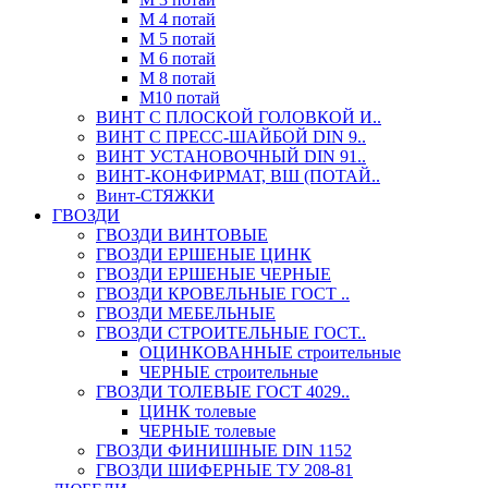
М 4 потай
М 5 потай
М 6 потай
М 8 потай
М10 потай
ВИНТ С ПЛОСКОЙ ГОЛОВКОЙ И..
ВИНТ С ПРЕСС-ШАЙБОЙ DIN 9..
ВИНТ УСТАНОВОЧНЫЙ DIN 91..
ВИНТ-КОНФИРМАТ, ВШ (ПОТАЙ..
Винт-СТЯЖКИ
ГВОЗДИ
ГВОЗДИ ВИНТОВЫЕ
ГВОЗДИ ЕРШЕНЫЕ ЦИНК
ГВОЗДИ ЕРШЕНЫЕ ЧЕРНЫЕ
ГВОЗДИ КРОВЕЛЬНЫЕ ГОСТ ..
ГВОЗДИ МЕБЕЛЬНЫЕ
ГВОЗДИ СТРОИТЕЛЬНЫЕ ГОСТ..
ОЦИНКОВАННЫЕ строительные
ЧЕРНЫЕ строительные
ГВОЗДИ ТОЛЕВЫЕ ГОСТ 4029..
ЦИНК толевые
ЧЕРНЫЕ толевые
ГВОЗДИ ФИНИШНЫЕ DIN 1152
ГВОЗДИ ШИФЕРНЫЕ ТУ 208-81