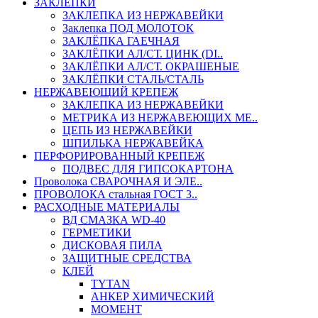
ЗАКЛЕПКИ
ЗАКЛЕПКА ИЗ НЕРЖАВЕЙКИ
Заклепка ПОД МОЛОТОК
ЗАКЛЁПКА ГАЕЧНАЯ
ЗАКЛЁПКИ АЛ/СТ. ЦИНК (DI..
ЗАКЛЁПКИ АЛ/СТ. ОКРАШЕНЫЕ
ЗАКЛЁПКИ СТАЛЬ/СТАЛЬ
НЕРЖАВЕЮЩИЙ КРЕПЕЖ
ЗАКЛЕПКА ИЗ НЕРЖАВЕЙКИ
МЕТРИКА ИЗ НЕРЖАВЕЮЩИХ МЕ..
ЦЕПЬ ИЗ НЕРЖАВЕЙКИ
ШПИЛЬКА НЕРЖАВЕЙКА
ПЕРФОРИРОВАННЫЙ КРЕПЕЖ
ПОДВЕС ДЛЯ ГИПСОКАРТОНА
Проволока СВАРОЧНАЯ И ЭЛЕ..
ПРОВОЛОКА стальная ГОСТ 3..
РАСХОДНЫЕ МАТЕРИАЛЫ
ВД СМАЗКА WD-40
ГЕРМЕТИКИ
ДИСКОВАЯ ПИЛА
ЗАЩИТНЫЕ СРЕДСТВА
КЛЕЙ
TYTAN
АНКЕР ХИМИЧЕСКИЙ
МОМЕНТ