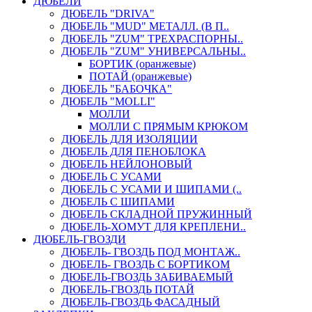
ДЮБЕЛИ
ДЮБЕЛЬ "DRIVA"
ДЮБЕЛЬ "MUD" МЕТАЛЛ. (В П..
ДЮБЕЛЬ "ZUM" ТРЕХРАСПОРНЫ..
ДЮБЕЛЬ "ZUM" УНИВЕРСАЛЬНЫ..
БОРТИК (оранжевые)
ПОТАЙ (оранжевые)
ДЮБЕЛЬ "БАБОЧКА"
ДЮБЕЛЬ "МOLLI"
МОЛЛИ
МОЛЛИ С ПРЯМЫМ КРЮКОМ
ДЮБЕЛЬ ДЛЯ ИЗОЛЯЦИИ
ДЮБЕЛЬ ДЛЯ ПЕНОБЛОКА
ДЮБЕЛЬ НЕЙЛОНОВЫЙ
ДЮБЕЛЬ С УСАМИ
ДЮБЕЛЬ С УСАМИ И ШИПАМИ (..
ДЮБЕЛЬ С ШИПАМИ
ДЮБЕЛЬ СКЛАДНОЙ ПРУЖИННЫЙ
ДЮБЕЛЬ-ХОМУТ ДЛЯ КРЕПЛЕНИ..
ДЮБЕЛЬ-ГВОЗДИ
ДЮБЕЛЬ- ГВОЗДЬ ПОД МОНТАЖ..
ДЮБЕЛЬ- ГВОЗДЬ С БОРТИКОМ
ДЮБЕЛЬ-ГВОЗДЬ ЗАБИВАЕМЫЙ
ДЮБЕЛЬ-ГВОЗДЬ ПОТАЙ
ДЮБЕЛЬ-ГВОЗДЬ ФАСАДНЫЙ