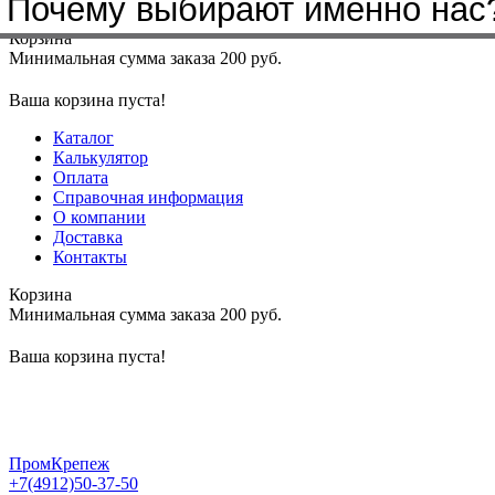
Почему выбирают именно нас
Меню
+7(4912)50-37-50
sbit@krep62.ru
Корзина
Минимальная сумма заказа 200 руб.
Ваша корзина пуста!
Каталог
Калькулятор
Оплата
Справочная информация
О компании
Доставка
Контакты
Корзина
Минимальная сумма заказа 200 руб.
Ваша корзина пуста!
ПромКрепеж
+7(4912)50-37-50