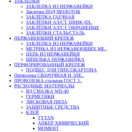
ЗАКЛЕПКИ
ЗАКЛЕПКА ИЗ НЕРЖАВЕЙКИ
Заклепка ПОД МОЛОТОК
ЗАКЛЁПКА ГАЕЧНАЯ
ЗАКЛЁПКИ АЛ/СТ. ЦИНК (DI..
ЗАКЛЁПКИ АЛ/СТ. ОКРАШЕНЫЕ
ЗАКЛЁПКИ СТАЛЬ/СТАЛЬ
НЕРЖАВЕЮЩИЙ КРЕПЕЖ
ЗАКЛЕПКА ИЗ НЕРЖАВЕЙКИ
МЕТРИКА ИЗ НЕРЖАВЕЮЩИХ МЕ..
ЦЕПЬ ИЗ НЕРЖАВЕЙКИ
ШПИЛЬКА НЕРЖАВЕЙКА
ПЕРФОРИРОВАННЫЙ КРЕПЕЖ
ПОДВЕС ДЛЯ ГИПСОКАРТОНА
Проволока СВАРОЧНАЯ И ЭЛЕ..
ПРОВОЛОКА стальная ГОСТ 3..
РАСХОДНЫЕ МАТЕРИАЛЫ
ВД СМАЗКА WD-40
ГЕРМЕТИКИ
ДИСКОВАЯ ПИЛА
ЗАЩИТНЫЕ СРЕДСТВА
КЛЕЙ
TYTAN
АНКЕР ХИМИЧЕСКИЙ
МОМЕНТ