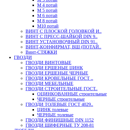
М 4 потай
М 5 потай
М 6 потай
М 8 потай
М10 потай
ВИНТ С ПЛОСКОЙ ГОЛОВКОЙ И..
ВИНТ С ПРЕСС-ШАЙБОЙ DIN 9..
ВИНТ УСТАНОВОЧНЫЙ DIN 91..
ВИНТ-КОНФИРМАТ, ВШ (ПОТАЙ..
Винт-СТЯЖКИ
ГВОЗДИ
ГВОЗДИ ВИНТОВЫЕ
ГВОЗДИ ЕРШЕНЫЕ ЦИНК
ГВОЗДИ ЕРШЕНЫЕ ЧЕРНЫЕ
ГВОЗДИ КРОВЕЛЬНЫЕ ГОСТ ..
ГВОЗДИ МЕБЕЛЬНЫЕ
ГВОЗДИ СТРОИТЕЛЬНЫЕ ГОСТ..
ОЦИНКОВАННЫЕ строительные
ЧЕРНЫЕ строительные
ГВОЗДИ ТОЛЕВЫЕ ГОСТ 4029..
ЦИНК толевые
ЧЕРНЫЕ толевые
ГВОЗДИ ФИНИШНЫЕ DIN 1152
ГВОЗДИ ШИФЕРНЫЕ ТУ 208-81