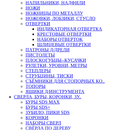
НАПИЛЬНИКИ, НАДФИЛИ
НОЖИ
НОЖНИЦЫ ПО МЕТАЛЛУ
НОЖОВКИ, ЛОБЗИКИ, СТУСЛО
ОТВЕРТКИ
ИНДИКАТОРНАЯ ОТВЕРТКА
КРЕСТОВЫЕ ОТВЕРТКИ
НАБОРЫ ОТВЕРТОК
ШЛИЦЕВЫЕ ОТВЕРТКИ
ПАТРОНЫ Д/ДРЕЛИ
ПИСТОЛЕТЫ
ПЛОСКОГУБЦЫ--КУСАЧКИ
РУЛЕТКИ, УРОВНИ, МЕТРЫ
СТЕПЛЕРЫ
СТРУБЦИНЫ, ТИСКИ
СЪЁМНИКИ ДЛЯ СТОПОРНЫХ КО..
ТОПОРЫ
ЯЩИКИ Д/ИНСТРУМЕНТА
СВЕРЛА, БУРЫ, КОРОНКИ, ЗУ..
БУРЫ SDS MAX
БУРЫ SDS+
ЗУБИЛО, ПИКИ SDS
КОРОНКИ
НАБОРЫ СВЕРЛ
СВЁРЛА ПО ДЕРЕВУ