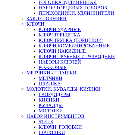
ГОЛОВКА УДЛИНЕННАЯ
НАБОР ТОРЦЕВЫХ ГОЛОВОК
ПЕРЕХОДНИКИ, УДЛИННИТЕЛИ
ЗАКЛЕПОЧНИКИ
КЛЮЧИ
КЛЮЧИ УДАРНЫЕ
КЛЮЧ ТРЕЩЕТКА
КЛЮЧ ТРУБКА (ТОРЦЕВОЙ)
КЛЮЧИ КОМБИНИРОВАННЫЕ
КЛЮЧИ НАКИДНЫЕ
КЛЮЧИ ТРУБНЫЕ И РАЗВОДНЫЕ
НАБОРЫ КЛЮЧЕЙ
РОЖКОВЫЕ
МЕТЧИКИ - ПЛАШКИ
МЕТЧИКИ
ПЛАШКА
МОЛОТКИ, КУВАЛДЫ, КИЯНКИ
ГВОЗДОДЕРЫ
КИЯНКИ
КУВАЛДЫ
МОЛОТКИ
НАБОР ИНСТРУМЕНТОВ
STELS
КЛЮЧИ, ГОЛОВКИ
ШАРОШКИ