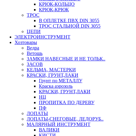
КРЮК-КОЛЬЦО
КРЮК-КРЮК
ТРОС
В ОПЛЕТКЕ ПВХ DIN 3055
ТРОС СТАЛЬНОЙ DIN 3055
ЦЕПИ
ЭЛЕКТРОИНСТРУМЕНТ
Хозтовары
Ведра
Ветошь
ЗАМКИ НАВЕСНЫЕ И НЕ ТОЛЬК..
ЗАСОВ
КЕЛЬМА, МАСТЕРКИ
КРАСКИ, ГРУНТ,ЛАКИ
Грунт по МЕТАЛЛУ
Краска аэрозоль
КРАСКИ, ГРУНТ,ЛАКИ
НЦ
ПРОПИТКА ПО ДЕРЕВУ
ПФ
ЛОПАТЫ
ЛОПАТЫ-СНЕГОВЫЕ, ЛЕДОРУБ..
МАЛЯРНЫЙ ИНСТРУМЕНТ
ВАЛИКИ
КИСТИ