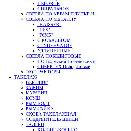
ПЕРОВОЕ
СПИРАЛЬНОЕ
СВЁРЛА ПО КЕРАМ.ПЛИТКЕ И ..
СВЁРЛА ПО МЕТАЛЛУ
"HAISSER"
"HSS"
"Р6М5"
С КОБАЛЬТОМ
СТУПЕНЧАТОЕ
УДЛИНЕННЫЕ
СВЁРЛА ПОБЕДИТОВЫЕ
ПО Волжский Победитовые
СИБЕРТЕХ Победитовые
ЭКСТРАКТОРЫ
ТАКЕЛАЖ
ВЕРТЛЮГ
ЗАЖИМ
КАРАБИН
КОУШ
РЫМ-БОЛТ
РЫМ-ГАЙКА
СКОБА ТАКЕЛАЖНАЯ
СОЕДИНИТЕЛЬ ЦЕПЕЙ
ТАЛРЕП
КОЛЬЦО-КОЛЬЦО