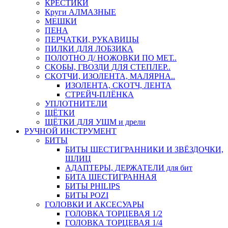
КРЕСТИКИ
Круги АЛМАЗНЫЕ
МЕШКИ
ПЕНА
ПЕРЧАТКИ, РУКАВИЦЫ
ПИЛКИ ДЛЯ ЛОБЗИКА
ПОЛОТНО Д/ НОЖОВКИ ПО МЕТ..
СКОБЫ, ГВОЗДИ ДЛЯ СТЕПЛЕР..
СКОТЧИ, ИЗОЛЕНТА, МАЛЯРНА..
ИЗОЛЕНТА, СКОТЧ, ЛЕНТА
СТРЕЙЧ-ПЛЁНКА
УПЛОТНИТЕЛИ
ЩЁТКИ
ЩЁТКИ ДЛЯ УШМ и дрели
РУЧНОЙ ИНСТРУМЕНТ
БИТЫ
БИТЫ ШЕСТИГРАННИКИ И ЗВЁЗДОЧКИ,
ШЛИЦ
АДАПТЕРЫ, ДЕРЖАТЕЛИ для бит
БИТА ШЕСТИГРАННАЯ
БИТЫ PHILIPS
БИТЫ POZI
ГОЛОВКИ И АКСЕСУАРЫ
ГОЛОВКА ТОРЦЕВАЯ 1/2
ГОЛОВКА ТОРЦЕВАЯ 1/4