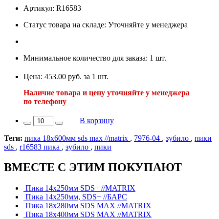
Артикул: R16583
Статус товара на складе: Уточняйте у менеджера
Минимальное количество для заказа: 1 шт.
Цена: 453.00 руб. за 1 шт.
Наличие товара и цену уточняйте у менеджера
по телефону
В корзину
Теги:
пика 18х600мм sds max //matrix
,
7976-04
,
зубило
,
пики
sds
,
r16583 пика
,
зубило
,
пики
ВМЕСТЕ С ЭТИМ ПОКУПАЮТ
Пика 14х250мм SDS+ //MATRIX
Пика 14х250мм, SDS+ //БАРС
Пика 18х280мм SDS MAX //MATRIX
Пика 18х400мм SDS MAX //MATRIX