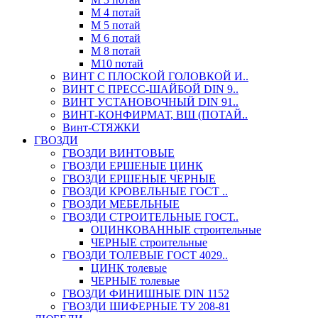
М 4 потай
М 5 потай
М 6 потай
М 8 потай
М10 потай
ВИНТ С ПЛОСКОЙ ГОЛОВКОЙ И..
ВИНТ С ПРЕСС-ШАЙБОЙ DIN 9..
ВИНТ УСТАНОВОЧНЫЙ DIN 91..
ВИНТ-КОНФИРМАТ, ВШ (ПОТАЙ..
Винт-СТЯЖКИ
ГВОЗДИ
ГВОЗДИ ВИНТОВЫЕ
ГВОЗДИ ЕРШЕНЫЕ ЦИНК
ГВОЗДИ ЕРШЕНЫЕ ЧЕРНЫЕ
ГВОЗДИ КРОВЕЛЬНЫЕ ГОСТ ..
ГВОЗДИ МЕБЕЛЬНЫЕ
ГВОЗДИ СТРОИТЕЛЬНЫЕ ГОСТ..
ОЦИНКОВАННЫЕ строительные
ЧЕРНЫЕ строительные
ГВОЗДИ ТОЛЕВЫЕ ГОСТ 4029..
ЦИНК толевые
ЧЕРНЫЕ толевые
ГВОЗДИ ФИНИШНЫЕ DIN 1152
ГВОЗДИ ШИФЕРНЫЕ ТУ 208-81