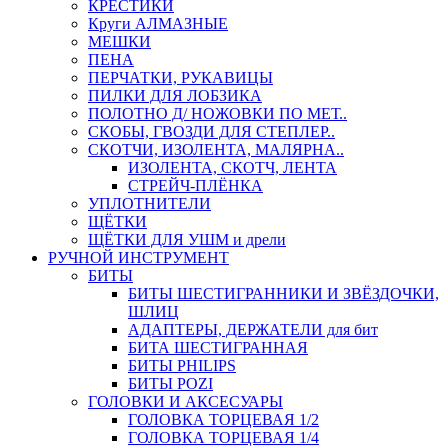
КРЕСТИКИ
Круги АЛМАЗНЫЕ
МЕШКИ
ПЕНА
ПЕРЧАТКИ, РУКАВИЦЫ
ПИЛКИ ДЛЯ ЛОБЗИКА
ПОЛОТНО Д/ НОЖОВКИ ПО МЕТ..
СКОБЫ, ГВОЗДИ ДЛЯ СТЕПЛЕР..
СКОТЧИ, ИЗОЛЕНТА, МАЛЯРНА..
ИЗОЛЕНТА, СКОТЧ, ЛЕНТА
СТРЕЙЧ-ПЛЁНКА
УПЛОТНИТЕЛИ
ЩЁТКИ
ЩЁТКИ ДЛЯ УШМ и дрели
РУЧНОЙ ИНСТРУМЕНТ
БИТЫ
БИТЫ ШЕСТИГРАННИКИ И ЗВЁЗДОЧКИ,
ШЛИЦ
АДАПТЕРЫ, ДЕРЖАТЕЛИ для бит
БИТА ШЕСТИГРАННАЯ
БИТЫ PHILIPS
БИТЫ POZI
ГОЛОВКИ И АКСЕСУАРЫ
ГОЛОВКА ТОРЦЕВАЯ 1/2
ГОЛОВКА ТОРЦЕВАЯ 1/4