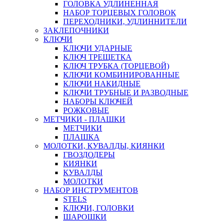
ГОЛОВКА УДЛИНЕННАЯ
НАБОР ТОРЦЕВЫХ ГОЛОВОК
ПЕРЕХОДНИКИ, УДЛИННИТЕЛИ
ЗАКЛЕПОЧНИКИ
КЛЮЧИ
КЛЮЧИ УДАРНЫЕ
КЛЮЧ ТРЕЩЕТКА
КЛЮЧ ТРУБКА (ТОРЦЕВОЙ)
КЛЮЧИ КОМБИНИРОВАННЫЕ
КЛЮЧИ НАКИДНЫЕ
КЛЮЧИ ТРУБНЫЕ И РАЗВОДНЫЕ
НАБОРЫ КЛЮЧЕЙ
РОЖКОВЫЕ
МЕТЧИКИ - ПЛАШКИ
МЕТЧИКИ
ПЛАШКА
МОЛОТКИ, КУВАЛДЫ, КИЯНКИ
ГВОЗДОДЕРЫ
КИЯНКИ
КУВАЛДЫ
МОЛОТКИ
НАБОР ИНСТРУМЕНТОВ
STELS
КЛЮЧИ, ГОЛОВКИ
ШАРОШКИ