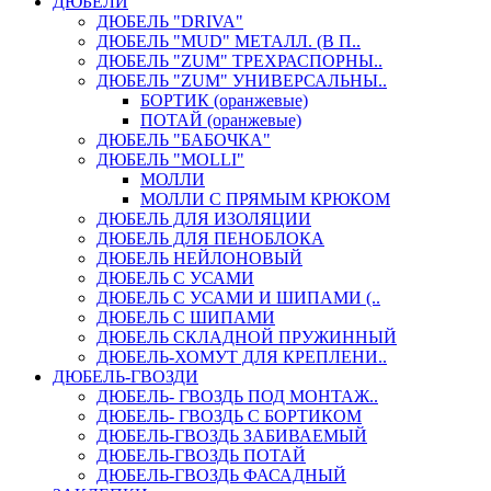
ДЮБЕЛИ
ДЮБЕЛЬ "DRIVA"
ДЮБЕЛЬ "MUD" МЕТАЛЛ. (В П..
ДЮБЕЛЬ "ZUM" ТРЕХРАСПОРНЫ..
ДЮБЕЛЬ "ZUM" УНИВЕРСАЛЬНЫ..
БОРТИК (оранжевые)
ПОТАЙ (оранжевые)
ДЮБЕЛЬ "БАБОЧКА"
ДЮБЕЛЬ "МOLLI"
МОЛЛИ
МОЛЛИ С ПРЯМЫМ КРЮКОМ
ДЮБЕЛЬ ДЛЯ ИЗОЛЯЦИИ
ДЮБЕЛЬ ДЛЯ ПЕНОБЛОКА
ДЮБЕЛЬ НЕЙЛОНОВЫЙ
ДЮБЕЛЬ С УСАМИ
ДЮБЕЛЬ С УСАМИ И ШИПАМИ (..
ДЮБЕЛЬ С ШИПАМИ
ДЮБЕЛЬ СКЛАДНОЙ ПРУЖИННЫЙ
ДЮБЕЛЬ-ХОМУТ ДЛЯ КРЕПЛЕНИ..
ДЮБЕЛЬ-ГВОЗДИ
ДЮБЕЛЬ- ГВОЗДЬ ПОД МОНТАЖ..
ДЮБЕЛЬ- ГВОЗДЬ С БОРТИКОМ
ДЮБЕЛЬ-ГВОЗДЬ ЗАБИВАЕМЫЙ
ДЮБЕЛЬ-ГВОЗДЬ ПОТАЙ
ДЮБЕЛЬ-ГВОЗДЬ ФАСАДНЫЙ