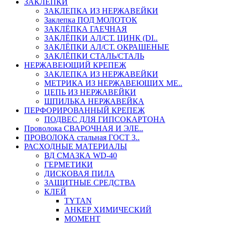
ЗАКЛЕПКИ
ЗАКЛЕПКА ИЗ НЕРЖАВЕЙКИ
Заклепка ПОД МОЛОТОК
ЗАКЛЁПКА ГАЕЧНАЯ
ЗАКЛЁПКИ АЛ/СТ. ЦИНК (DI..
ЗАКЛЁПКИ АЛ/СТ. ОКРАШЕНЫЕ
ЗАКЛЁПКИ СТАЛЬ/СТАЛЬ
НЕРЖАВЕЮЩИЙ КРЕПЕЖ
ЗАКЛЕПКА ИЗ НЕРЖАВЕЙКИ
МЕТРИКА ИЗ НЕРЖАВЕЮЩИХ МЕ..
ЦЕПЬ ИЗ НЕРЖАВЕЙКИ
ШПИЛЬКА НЕРЖАВЕЙКА
ПЕРФОРИРОВАННЫЙ КРЕПЕЖ
ПОДВЕС ДЛЯ ГИПСОКАРТОНА
Проволока СВАРОЧНАЯ И ЭЛЕ..
ПРОВОЛОКА стальная ГОСТ 3..
РАСХОДНЫЕ МАТЕРИАЛЫ
ВД СМАЗКА WD-40
ГЕРМЕТИКИ
ДИСКОВАЯ ПИЛА
ЗАЩИТНЫЕ СРЕДСТВА
КЛЕЙ
TYTAN
АНКЕР ХИМИЧЕСКИЙ
МОМЕНТ