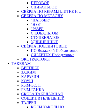
ПЕРОВОЕ
СПИРАЛЬНОЕ
СВЁРЛА ПО КЕРАМ.ПЛИТКЕ И ..
СВЁРЛА ПО МЕТАЛЛУ
"HAISSER"
"HSS"
"Р6М5"
С КОБАЛЬТОМ
СТУПЕНЧАТОЕ
УДЛИНЕННЫЕ
СВЁРЛА ПОБЕДИТОВЫЕ
ПО Волжский Победитовые
СИБЕРТЕХ Победитовые
ЭКСТРАКТОРЫ
ТАКЕЛАЖ
ВЕРТЛЮГ
ЗАЖИМ
КАРАБИН
КОУШ
РЫМ-БОЛТ
РЫМ-ГАЙКА
СКОБА ТАКЕЛАЖНАЯ
СОЕДИНИТЕЛЬ ЦЕПЕЙ
ТАЛРЕП
КОЛЬЦО-КОЛЬЦО