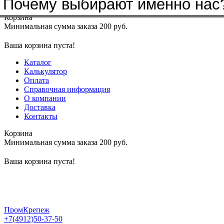
Почему выбирают именно нас
Меню
+7(4912)50-37-50
sbit@krep62.ru
Корзина
Минимальная сумма заказа 200 руб.
Ваша корзина пуста!
Каталог
Калькулятор
Оплата
Справочная информация
О компании
Доставка
Контакты
Корзина
Минимальная сумма заказа 200 руб.
Ваша корзина пуста!
ПромКрепеж
+7(4912)50-37-50