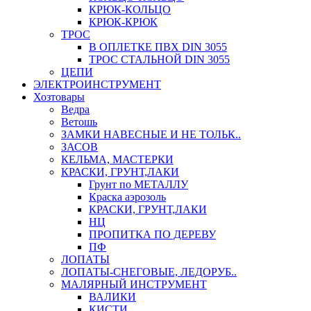
КРЮК-КОЛЬЦО
КРЮК-КРЮК
ТРОС
В ОПЛЕТКЕ ПВХ DIN 3055
ТРОС СТАЛЬНОЙ DIN 3055
ЦЕПИ
ЭЛЕКТРОИНСТРУМЕНТ
Хозтовары
Ведра
Ветошь
ЗАМКИ НАВЕСНЫЕ И НЕ ТОЛЬК..
ЗАСОВ
КЕЛЬМА, МАСТЕРКИ
КРАСКИ, ГРУНТ,ЛАКИ
Грунт по МЕТАЛЛУ
Краска аэрозоль
КРАСКИ, ГРУНТ,ЛАКИ
НЦ
ПРОПИТКА ПО ДЕРЕВУ
ПФ
ЛОПАТЫ
ЛОПАТЫ-СНЕГОВЫЕ, ЛЕДОРУБ..
МАЛЯРНЫЙ ИНСТРУМЕНТ
ВАЛИКИ
КИСТИ