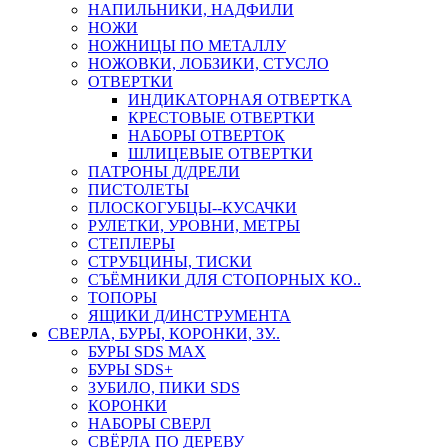
НАПИЛЬНИКИ, НАДФИЛИ
НОЖИ
НОЖНИЦЫ ПО МЕТАЛЛУ
НОЖОВКИ, ЛОБЗИКИ, СТУСЛО
ОТВЕРТКИ
ИНДИКАТОРНАЯ ОТВЕРТКА
КРЕСТОВЫЕ ОТВЕРТКИ
НАБОРЫ ОТВЕРТОК
ШЛИЦЕВЫЕ ОТВЕРТКИ
ПАТРОНЫ Д/ДРЕЛИ
ПИСТОЛЕТЫ
ПЛОСКОГУБЦЫ--КУСАЧКИ
РУЛЕТКИ, УРОВНИ, МЕТРЫ
СТЕПЛЕРЫ
СТРУБЦИНЫ, ТИСКИ
СЪЁМНИКИ ДЛЯ СТОПОРНЫХ КО..
ТОПОРЫ
ЯЩИКИ Д/ИНСТРУМЕНТА
СВЕРЛА, БУРЫ, КОРОНКИ, ЗУ..
БУРЫ SDS MAX
БУРЫ SDS+
ЗУБИЛО, ПИКИ SDS
КОРОНКИ
НАБОРЫ СВЕРЛ
СВЁРЛА ПО ДЕРЕВУ