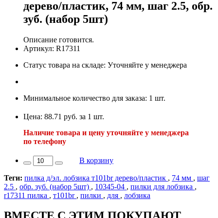
дерево/пластик, 74 мм, шаг 2.5, обр.
зуб. (набор 5шт)
Описание готовится.
Артикул: R17311
Статус товара на складе: Уточняйте у менеджера
Минимальное количество для заказа: 1 шт.
Цена: 88.71 руб. за 1 шт.
Наличие товара и цену уточняйте у менеджера
по телефону
В корзину
Теги:
пилка д/эл. лобзика т101br дерево/пластик
,
74 мм
,
шаг
2.5
,
обр. зуб. (набор 5шт)
,
10345-04
,
пилки для лобзика
,
r17311 пилка
,
т101br
,
пилки
,
для
,
лобзика
ВМЕСТЕ С ЭТИМ ПОКУПАЮТ