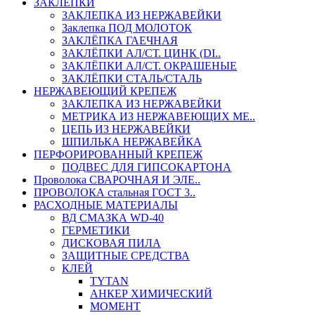
ЗАКЛЕПКИ
ЗАКЛЕПКА ИЗ НЕРЖАВЕЙКИ
Заклепка ПОД МОЛОТОК
ЗАКЛЁПКА ГАЕЧНАЯ
ЗАКЛЁПКИ АЛ/СТ. ЦИНК (DI..
ЗАКЛЁПКИ АЛ/СТ. ОКРАШЕНЫЕ
ЗАКЛЁПКИ СТАЛЬ/СТАЛЬ
НЕРЖАВЕЮЩИЙ КРЕПЕЖ
ЗАКЛЕПКА ИЗ НЕРЖАВЕЙКИ
МЕТРИКА ИЗ НЕРЖАВЕЮЩИХ МЕ..
ЦЕПЬ ИЗ НЕРЖАВЕЙКИ
ШПИЛЬКА НЕРЖАВЕЙКА
ПЕРФОРИРОВАННЫЙ КРЕПЕЖ
ПОДВЕС ДЛЯ ГИПСОКАРТОНА
Проволока СВАРОЧНАЯ И ЭЛЕ..
ПРОВОЛОКА стальная ГОСТ 3..
РАСХОДНЫЕ МАТЕРИАЛЫ
ВД СМАЗКА WD-40
ГЕРМЕТИКИ
ДИСКОВАЯ ПИЛА
ЗАЩИТНЫЕ СРЕДСТВА
КЛЕЙ
TYTAN
АНКЕР ХИМИЧЕСКИЙ
МОМЕНТ