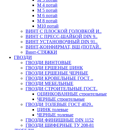
М 4 потай
М 5 потай
М 6 потай
М 8 потай
М10 потай
ВИНТ С ПЛОСКОЙ ГОЛОВКОЙ И..
ВИНТ С ПРЕСС-ШАЙБОЙ DIN 9..
ВИНТ УСТАНОВОЧНЫЙ DIN 91..
ВИНТ-КОНФИРМАТ, ВШ (ПОТАЙ..
Винт-СТЯЖКИ
ГВОЗДИ
ГВОЗДИ ВИНТОВЫЕ
ГВОЗДИ ЕРШЕНЫЕ ЦИНК
ГВОЗДИ ЕРШЕНЫЕ ЧЕРНЫЕ
ГВОЗДИ КРОВЕЛЬНЫЕ ГОСТ ..
ГВОЗДИ МЕБЕЛЬНЫЕ
ГВОЗДИ СТРОИТЕЛЬНЫЕ ГОСТ..
ОЦИНКОВАННЫЕ строительные
ЧЕРНЫЕ строительные
ГВОЗДИ ТОЛЕВЫЕ ГОСТ 4029..
ЦИНК толевые
ЧЕРНЫЕ толевые
ГВОЗДИ ФИНИШНЫЕ DIN 1152
ГВОЗДИ ШИФЕРНЫЕ ТУ 208-81