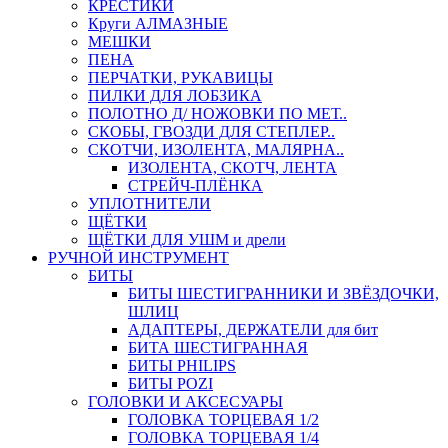
КРЕСТИКИ
Круги АЛМАЗНЫЕ
МЕШКИ
ПЕНА
ПЕРЧАТКИ, РУКАВИЦЫ
ПИЛКИ ДЛЯ ЛОБЗИКА
ПОЛОТНО Д/ НОЖОВКИ ПО МЕТ..
СКОБЫ, ГВОЗДИ ДЛЯ СТЕПЛЕР..
СКОТЧИ, ИЗОЛЕНТА, МАЛЯРНА..
ИЗОЛЕНТА, СКОТЧ, ЛЕНТА
СТРЕЙЧ-ПЛЁНКА
УПЛОТНИТЕЛИ
ЩЁТКИ
ЩЁТКИ ДЛЯ УШМ и дрели
РУЧНОЙ ИНСТРУМЕНТ
БИТЫ
БИТЫ ШЕСТИГРАННИКИ И ЗВЁЗДОЧКИ,
ШЛИЦ
АДАПТЕРЫ, ДЕРЖАТЕЛИ для бит
БИТА ШЕСТИГРАННАЯ
БИТЫ PHILIPS
БИТЫ POZI
ГОЛОВКИ И АКСЕСУАРЫ
ГОЛОВКА ТОРЦЕВАЯ 1/2
ГОЛОВКА ТОРЦЕВАЯ 1/4