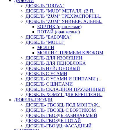
ДЮБЕЛИ
ДЮБЕЛЬ "DRIVA"
ДЮБЕЛЬ "MUD" МЕТАЛЛ. (В П..
ДЮБЕЛЬ "ZUM" ТРЕХРАСПОРНЫ..
ДЮБЕЛЬ "ZUM" УНИВЕРСАЛЬНЫ..
БОРТИК (оранжевые)
ПОТАЙ (оранжевые)
ДЮБЕЛЬ "БАБОЧКА"
ДЮБЕЛЬ "МOLLI"
МОЛЛИ
МОЛЛИ С ПРЯМЫМ КРЮКОМ
ДЮБЕЛЬ ДЛЯ ИЗОЛЯЦИИ
ДЮБЕЛЬ ДЛЯ ПЕНОБЛОКА
ДЮБЕЛЬ НЕЙЛОНОВЫЙ
ДЮБЕЛЬ С УСАМИ
ДЮБЕЛЬ С УСАМИ И ШИПАМИ (..
ДЮБЕЛЬ С ШИПАМИ
ДЮБЕЛЬ СКЛАДНОЙ ПРУЖИННЫЙ
ДЮБЕЛЬ-ХОМУТ ДЛЯ КРЕПЛЕНИ..
ДЮБЕЛЬ-ГВОЗДИ
ДЮБЕЛЬ- ГВОЗДЬ ПОД МОНТАЖ..
ДЮБЕЛЬ- ГВОЗДЬ С БОРТИКОМ
ДЮБЕЛЬ-ГВОЗДЬ ЗАБИВАЕМЫЙ
ДЮБЕЛЬ-ГВОЗДЬ ПОТАЙ
ДЮБЕЛЬ-ГВОЗДЬ ФАСАДНЫЙ