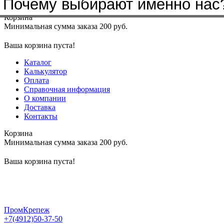
Почему выбирают именно нас
Меню
+7(4912)50-37-50
sbit@krep62.ru
Корзина
Минимальная сумма заказа 200 руб.
Ваша корзина пуста!
Каталог
Калькулятор
Оплата
Справочная информация
О компании
Доставка
Контакты
Корзина
Минимальная сумма заказа 200 руб.
Ваша корзина пуста!
ПромКрепеж
+7(4912)50-37-50