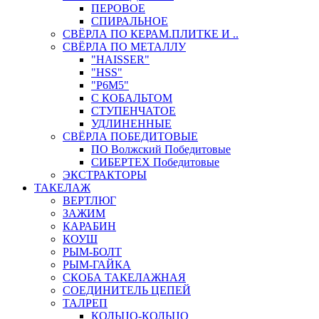
ПЕРОВОЕ
СПИРАЛЬНОЕ
СВЁРЛА ПО КЕРАМ.ПЛИТКЕ И ..
СВЁРЛА ПО МЕТАЛЛУ
"HAISSER"
"HSS"
"Р6М5"
С КОБАЛЬТОМ
СТУПЕНЧАТОЕ
УДЛИНЕННЫЕ
СВЁРЛА ПОБЕДИТОВЫЕ
ПО Волжский Победитовые
СИБЕРТЕХ Победитовые
ЭКСТРАКТОРЫ
ТАКЕЛАЖ
ВЕРТЛЮГ
ЗАЖИМ
КАРАБИН
КОУШ
РЫМ-БОЛТ
РЫМ-ГАЙКА
СКОБА ТАКЕЛАЖНАЯ
СОЕДИНИТЕЛЬ ЦЕПЕЙ
ТАЛРЕП
КОЛЬЦО-КОЛЬЦО