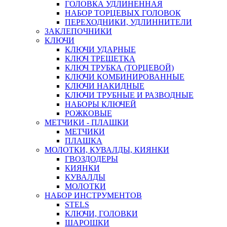
ГОЛОВКА УДЛИНЕННАЯ
НАБОР ТОРЦЕВЫХ ГОЛОВОК
ПЕРЕХОДНИКИ, УДЛИННИТЕЛИ
ЗАКЛЕПОЧНИКИ
КЛЮЧИ
КЛЮЧИ УДАРНЫЕ
КЛЮЧ ТРЕЩЕТКА
КЛЮЧ ТРУБКА (ТОРЦЕВОЙ)
КЛЮЧИ КОМБИНИРОВАННЫЕ
КЛЮЧИ НАКИДНЫЕ
КЛЮЧИ ТРУБНЫЕ И РАЗВОДНЫЕ
НАБОРЫ КЛЮЧЕЙ
РОЖКОВЫЕ
МЕТЧИКИ - ПЛАШКИ
МЕТЧИКИ
ПЛАШКА
МОЛОТКИ, КУВАЛДЫ, КИЯНКИ
ГВОЗДОДЕРЫ
КИЯНКИ
КУВАЛДЫ
МОЛОТКИ
НАБОР ИНСТРУМЕНТОВ
STELS
КЛЮЧИ, ГОЛОВКИ
ШАРОШКИ