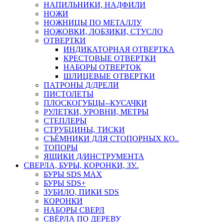
НАПИЛЬНИКИ, НАДФИЛИ
НОЖИ
НОЖНИЦЫ ПО МЕТАЛЛУ
НОЖОВКИ, ЛОБЗИКИ, СТУСЛО
ОТВЕРТКИ
ИНДИКАТОРНАЯ ОТВЕРТКА
КРЕСТОВЫЕ ОТВЕРТКИ
НАБОРЫ ОТВЕРТОК
ШЛИЦЕВЫЕ ОТВЕРТКИ
ПАТРОНЫ Д/ДРЕЛИ
ПИСТОЛЕТЫ
ПЛОСКОГУБЦЫ--КУСАЧКИ
РУЛЕТКИ, УРОВНИ, МЕТРЫ
СТЕПЛЕРЫ
СТРУБЦИНЫ, ТИСКИ
СЪЁМНИКИ ДЛЯ СТОПОРНЫХ КО..
ТОПОРЫ
ЯЩИКИ Д/ИНСТРУМЕНТА
СВЕРЛА, БУРЫ, КОРОНКИ, ЗУ..
БУРЫ SDS MAX
БУРЫ SDS+
ЗУБИЛО, ПИКИ SDS
КОРОНКИ
НАБОРЫ СВЕРЛ
СВЁРЛА ПО ДЕРЕВУ