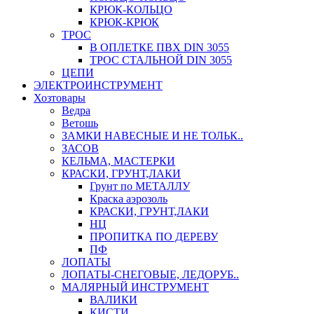
КРЮК-КОЛЬЦО
КРЮК-КРЮК
ТРОС
В ОПЛЕТКЕ ПВХ DIN 3055
ТРОС СТАЛЬНОЙ DIN 3055
ЦЕПИ
ЭЛЕКТРОИНСТРУМЕНТ
Хозтовары
Ведра
Ветошь
ЗАМКИ НАВЕСНЫЕ И НЕ ТОЛЬК..
ЗАСОВ
КЕЛЬМА, МАСТЕРКИ
КРАСКИ, ГРУНТ,ЛАКИ
Грунт по МЕТАЛЛУ
Краска аэрозоль
КРАСКИ, ГРУНТ,ЛАКИ
НЦ
ПРОПИТКА ПО ДЕРЕВУ
ПФ
ЛОПАТЫ
ЛОПАТЫ-СНЕГОВЫЕ, ЛЕДОРУБ..
МАЛЯРНЫЙ ИНСТРУМЕНТ
ВАЛИКИ
КИСТИ