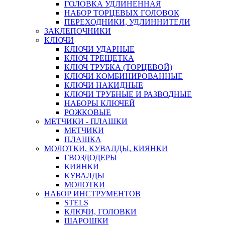
ГОЛОВКА УДЛИНЕННАЯ
НАБОР ТОРЦЕВЫХ ГОЛОВОК
ПЕРЕХОДНИКИ, УДЛИННИТЕЛИ
ЗАКЛЕПОЧНИКИ
КЛЮЧИ
КЛЮЧИ УДАРНЫЕ
КЛЮЧ ТРЕЩЕТКА
КЛЮЧ ТРУБКА (ТОРЦЕВОЙ)
КЛЮЧИ КОМБИНИРОВАННЫЕ
КЛЮЧИ НАКИДНЫЕ
КЛЮЧИ ТРУБНЫЕ И РАЗВОДНЫЕ
НАБОРЫ КЛЮЧЕЙ
РОЖКОВЫЕ
МЕТЧИКИ - ПЛАШКИ
МЕТЧИКИ
ПЛАШКА
МОЛОТКИ, КУВАЛДЫ, КИЯНКИ
ГВОЗДОДЕРЫ
КИЯНКИ
КУВАЛДЫ
МОЛОТКИ
НАБОР ИНСТРУМЕНТОВ
STELS
КЛЮЧИ, ГОЛОВКИ
ШАРОШКИ