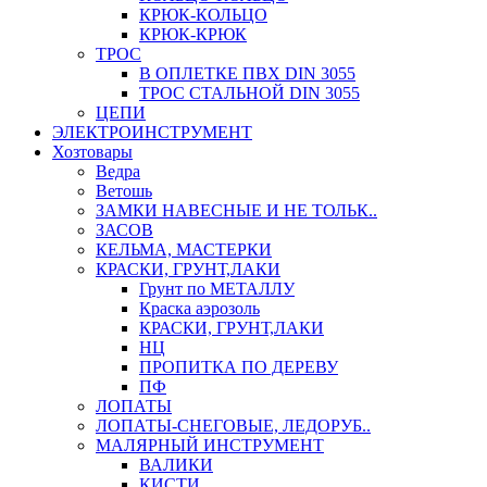
КРЮК-КОЛЬЦО
КРЮК-КРЮК
ТРОС
В ОПЛЕТКЕ ПВХ DIN 3055
ТРОС СТАЛЬНОЙ DIN 3055
ЦЕПИ
ЭЛЕКТРОИНСТРУМЕНТ
Хозтовары
Ведра
Ветошь
ЗАМКИ НАВЕСНЫЕ И НЕ ТОЛЬК..
ЗАСОВ
КЕЛЬМА, МАСТЕРКИ
КРАСКИ, ГРУНТ,ЛАКИ
Грунт по МЕТАЛЛУ
Краска аэрозоль
КРАСКИ, ГРУНТ,ЛАКИ
НЦ
ПРОПИТКА ПО ДЕРЕВУ
ПФ
ЛОПАТЫ
ЛОПАТЫ-СНЕГОВЫЕ, ЛЕДОРУБ..
МАЛЯРНЫЙ ИНСТРУМЕНТ
ВАЛИКИ
КИСТИ