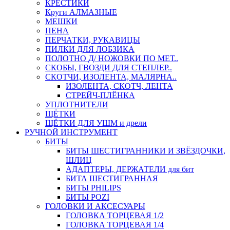
КРЕСТИКИ
Круги АЛМАЗНЫЕ
МЕШКИ
ПЕНА
ПЕРЧАТКИ, РУКАВИЦЫ
ПИЛКИ ДЛЯ ЛОБЗИКА
ПОЛОТНО Д/ НОЖОВКИ ПО МЕТ..
СКОБЫ, ГВОЗДИ ДЛЯ СТЕПЛЕР..
СКОТЧИ, ИЗОЛЕНТА, МАЛЯРНА..
ИЗОЛЕНТА, СКОТЧ, ЛЕНТА
СТРЕЙЧ-ПЛЁНКА
УПЛОТНИТЕЛИ
ЩЁТКИ
ЩЁТКИ ДЛЯ УШМ и дрели
РУЧНОЙ ИНСТРУМЕНТ
БИТЫ
БИТЫ ШЕСТИГРАННИКИ И ЗВЁЗДОЧКИ,
ШЛИЦ
АДАПТЕРЫ, ДЕРЖАТЕЛИ для бит
БИТА ШЕСТИГРАННАЯ
БИТЫ PHILIPS
БИТЫ POZI
ГОЛОВКИ И АКСЕСУАРЫ
ГОЛОВКА ТОРЦЕВАЯ 1/2
ГОЛОВКА ТОРЦЕВАЯ 1/4