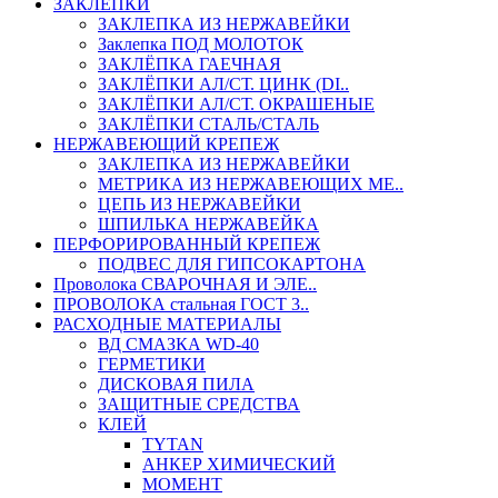
ЗАКЛЕПКИ
ЗАКЛЕПКА ИЗ НЕРЖАВЕЙКИ
Заклепка ПОД МОЛОТОК
ЗАКЛЁПКА ГАЕЧНАЯ
ЗАКЛЁПКИ АЛ/СТ. ЦИНК (DI..
ЗАКЛЁПКИ АЛ/СТ. ОКРАШЕНЫЕ
ЗАКЛЁПКИ СТАЛЬ/СТАЛЬ
НЕРЖАВЕЮЩИЙ КРЕПЕЖ
ЗАКЛЕПКА ИЗ НЕРЖАВЕЙКИ
МЕТРИКА ИЗ НЕРЖАВЕЮЩИХ МЕ..
ЦЕПЬ ИЗ НЕРЖАВЕЙКИ
ШПИЛЬКА НЕРЖАВЕЙКА
ПЕРФОРИРОВАННЫЙ КРЕПЕЖ
ПОДВЕС ДЛЯ ГИПСОКАРТОНА
Проволока СВАРОЧНАЯ И ЭЛЕ..
ПРОВОЛОКА стальная ГОСТ 3..
РАСХОДНЫЕ МАТЕРИАЛЫ
ВД СМАЗКА WD-40
ГЕРМЕТИКИ
ДИСКОВАЯ ПИЛА
ЗАЩИТНЫЕ СРЕДСТВА
КЛЕЙ
TYTAN
АНКЕР ХИМИЧЕСКИЙ
МОМЕНТ