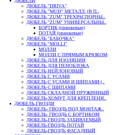
ДЮБЕЛИ
ДЮБЕЛЬ "DRIVA"
ДЮБЕЛЬ "MUD" МЕТАЛЛ. (В П..
ДЮБЕЛЬ "ZUM" ТРЕХРАСПОРНЫ..
ДЮБЕЛЬ "ZUM" УНИВЕРСАЛЬНЫ..
БОРТИК (оранжевые)
ПОТАЙ (оранжевые)
ДЮБЕЛЬ "БАБОЧКА"
ДЮБЕЛЬ "МOLLI"
МОЛЛИ
МОЛЛИ С ПРЯМЫМ КРЮКОМ
ДЮБЕЛЬ ДЛЯ ИЗОЛЯЦИИ
ДЮБЕЛЬ ДЛЯ ПЕНОБЛОКА
ДЮБЕЛЬ НЕЙЛОНОВЫЙ
ДЮБЕЛЬ С УСАМИ
ДЮБЕЛЬ С УСАМИ И ШИПАМИ (..
ДЮБЕЛЬ С ШИПАМИ
ДЮБЕЛЬ СКЛАДНОЙ ПРУЖИННЫЙ
ДЮБЕЛЬ-ХОМУТ ДЛЯ КРЕПЛЕНИ..
ДЮБЕЛЬ-ГВОЗДИ
ДЮБЕЛЬ- ГВОЗДЬ ПОД МОНТАЖ..
ДЮБЕЛЬ- ГВОЗДЬ С БОРТИКОМ
ДЮБЕЛЬ-ГВОЗДЬ ЗАБИВАЕМЫЙ
ДЮБЕЛЬ-ГВОЗДЬ ПОТАЙ
ДЮБЕЛЬ-ГВОЗДЬ ФАСАДНЫЙ