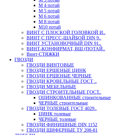
М 4 потай
М 5 потай
М 6 потай
М 8 потай
М10 потай
ВИНТ С ПЛОСКОЙ ГОЛОВКОЙ И..
ВИНТ С ПРЕСС-ШАЙБОЙ DIN 9..
ВИНТ УСТАНОВОЧНЫЙ DIN 91..
ВИНТ-КОНФИРМАТ, ВШ (ПОТАЙ..
Винт-СТЯЖКИ
ГВОЗДИ
ГВОЗДИ ВИНТОВЫЕ
ГВОЗДИ ЕРШЕНЫЕ ЦИНК
ГВОЗДИ ЕРШЕНЫЕ ЧЕРНЫЕ
ГВОЗДИ КРОВЕЛЬНЫЕ ГОСТ ..
ГВОЗДИ МЕБЕЛЬНЫЕ
ГВОЗДИ СТРОИТЕЛЬНЫЕ ГОСТ..
ОЦИНКОВАННЫЕ строительные
ЧЕРНЫЕ строительные
ГВОЗДИ ТОЛЕВЫЕ ГОСТ 4029..
ЦИНК толевые
ЧЕРНЫЕ толевые
ГВОЗДИ ФИНИШНЫЕ DIN 1152
ГВОЗДИ ШИФЕРНЫЕ ТУ 208-81