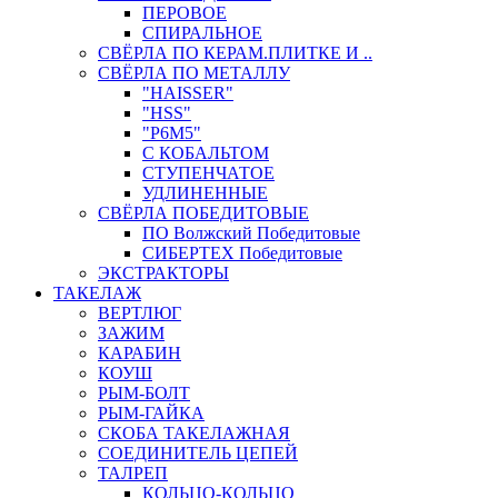
ПЕРОВОЕ
СПИРАЛЬНОЕ
СВЁРЛА ПО КЕРАМ.ПЛИТКЕ И ..
СВЁРЛА ПО МЕТАЛЛУ
"HAISSER"
"HSS"
"Р6М5"
С КОБАЛЬТОМ
СТУПЕНЧАТОЕ
УДЛИНЕННЫЕ
СВЁРЛА ПОБЕДИТОВЫЕ
ПО Волжский Победитовые
СИБЕРТЕХ Победитовые
ЭКСТРАКТОРЫ
ТАКЕЛАЖ
ВЕРТЛЮГ
ЗАЖИМ
КАРАБИН
КОУШ
РЫМ-БОЛТ
РЫМ-ГАЙКА
СКОБА ТАКЕЛАЖНАЯ
СОЕДИНИТЕЛЬ ЦЕПЕЙ
ТАЛРЕП
КОЛЬЦО-КОЛЬЦО