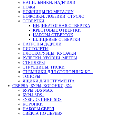
НАПИЛЬНИКИ, НАДФИЛИ
НОЖИ
НОЖНИЦЫ ПО МЕТАЛЛУ
НОЖОВКИ, ЛОБЗИКИ, СТУСЛО
ОТВЕРТКИ
ИНДИКАТОРНАЯ ОТВЕРТКА
КРЕСТОВЫЕ ОТВЕРТКИ
НАБОРЫ ОТВЕРТОК
ШЛИЦЕВЫЕ ОТВЕРТКИ
ПАТРОНЫ Д/ДРЕЛИ
ПИСТОЛЕТЫ
ПЛОСКОГУБЦЫ--КУСАЧКИ
РУЛЕТКИ, УРОВНИ, МЕТРЫ
СТЕПЛЕРЫ
СТРУБЦИНЫ, ТИСКИ
СЪЁМНИКИ ДЛЯ СТОПОРНЫХ КО..
ТОПОРЫ
ЯЩИКИ Д/ИНСТРУМЕНТА
СВЕРЛА, БУРЫ, КОРОНКИ, ЗУ..
БУРЫ SDS MAX
БУРЫ SDS+
ЗУБИЛО, ПИКИ SDS
КОРОНКИ
НАБОРЫ СВЕРЛ
СВЁРЛА ПО ДЕРЕВУ