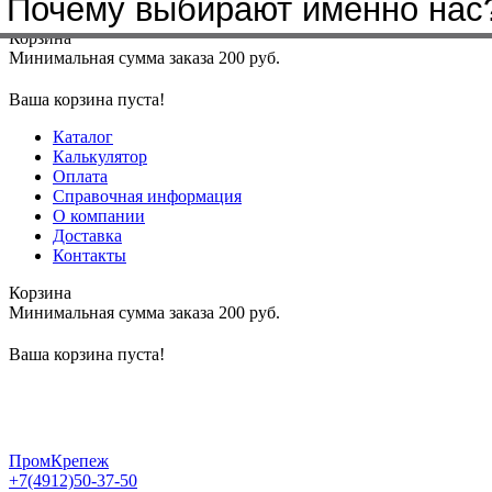
Почему выбирают именно нас
Меню
+7(4912)50-37-50
sbit@krep62.ru
Корзина
Минимальная сумма заказа 200 руб.
Ваша корзина пуста!
Каталог
Калькулятор
Оплата
Справочная информация
О компании
Доставка
Контакты
Корзина
Минимальная сумма заказа 200 руб.
Ваша корзина пуста!
ПромКрепеж
+7(4912)50-37-50