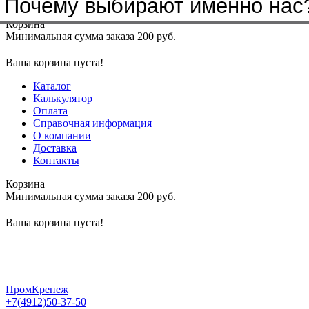
Почему выбирают именно нас
Меню
+7(4912)50-37-50
sbit@krep62.ru
Корзина
Минимальная сумма заказа 200 руб.
Ваша корзина пуста!
Каталог
Калькулятор
Оплата
Справочная информация
О компании
Доставка
Контакты
Корзина
Минимальная сумма заказа 200 руб.
Ваша корзина пуста!
ПромКрепеж
+7(4912)50-37-50