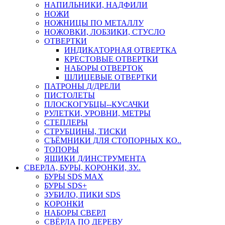
НАПИЛЬНИКИ, НАДФИЛИ
НОЖИ
НОЖНИЦЫ ПО МЕТАЛЛУ
НОЖОВКИ, ЛОБЗИКИ, СТУСЛО
ОТВЕРТКИ
ИНДИКАТОРНАЯ ОТВЕРТКА
КРЕСТОВЫЕ ОТВЕРТКИ
НАБОРЫ ОТВЕРТОК
ШЛИЦЕВЫЕ ОТВЕРТКИ
ПАТРОНЫ Д/ДРЕЛИ
ПИСТОЛЕТЫ
ПЛОСКОГУБЦЫ--КУСАЧКИ
РУЛЕТКИ, УРОВНИ, МЕТРЫ
СТЕПЛЕРЫ
СТРУБЦИНЫ, ТИСКИ
СЪЁМНИКИ ДЛЯ СТОПОРНЫХ КО..
ТОПОРЫ
ЯЩИКИ Д/ИНСТРУМЕНТА
СВЕРЛА, БУРЫ, КОРОНКИ, ЗУ..
БУРЫ SDS MAX
БУРЫ SDS+
ЗУБИЛО, ПИКИ SDS
КОРОНКИ
НАБОРЫ СВЕРЛ
СВЁРЛА ПО ДЕРЕВУ