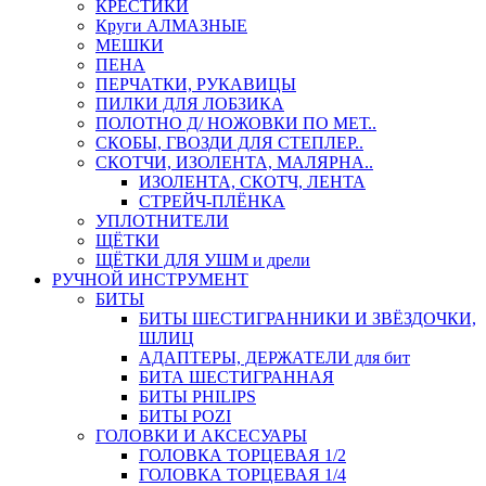
КРЕСТИКИ
Круги АЛМАЗНЫЕ
МЕШКИ
ПЕНА
ПЕРЧАТКИ, РУКАВИЦЫ
ПИЛКИ ДЛЯ ЛОБЗИКА
ПОЛОТНО Д/ НОЖОВКИ ПО МЕТ..
СКОБЫ, ГВОЗДИ ДЛЯ СТЕПЛЕР..
СКОТЧИ, ИЗОЛЕНТА, МАЛЯРНА..
ИЗОЛЕНТА, СКОТЧ, ЛЕНТА
СТРЕЙЧ-ПЛЁНКА
УПЛОТНИТЕЛИ
ЩЁТКИ
ЩЁТКИ ДЛЯ УШМ и дрели
РУЧНОЙ ИНСТРУМЕНТ
БИТЫ
БИТЫ ШЕСТИГРАННИКИ И ЗВЁЗДОЧКИ,
ШЛИЦ
АДАПТЕРЫ, ДЕРЖАТЕЛИ для бит
БИТА ШЕСТИГРАННАЯ
БИТЫ PHILIPS
БИТЫ POZI
ГОЛОВКИ И АКСЕСУАРЫ
ГОЛОВКА ТОРЦЕВАЯ 1/2
ГОЛОВКА ТОРЦЕВАЯ 1/4