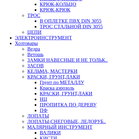
КРЮК-КОЛЬЦО
КРЮК-КРЮК
ТРОС
В ОПЛЕТКЕ ПВХ DIN 3055
ТРОС СТАЛЬНОЙ DIN 3055
ЦЕПИ
ЭЛЕКТРОИНСТРУМЕНТ
Хозтовары
Ведра
Ветошь
ЗАМКИ НАВЕСНЫЕ И НЕ ТОЛЬК..
ЗАСОВ
КЕЛЬМА, МАСТЕРКИ
КРАСКИ, ГРУНТ,ЛАКИ
Грунт по МЕТАЛЛУ
Краска аэрозоль
КРАСКИ, ГРУНТ,ЛАКИ
НЦ
ПРОПИТКА ПО ДЕРЕВУ
ПФ
ЛОПАТЫ
ЛОПАТЫ-СНЕГОВЫЕ, ЛЕДОРУБ..
МАЛЯРНЫЙ ИНСТРУМЕНТ
ВАЛИКИ
КИСТИ