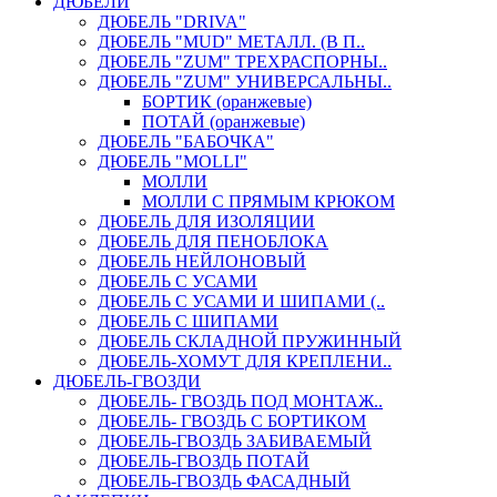
ДЮБЕЛИ
ДЮБЕЛЬ "DRIVA"
ДЮБЕЛЬ "MUD" МЕТАЛЛ. (В П..
ДЮБЕЛЬ "ZUM" ТРЕХРАСПОРНЫ..
ДЮБЕЛЬ "ZUM" УНИВЕРСАЛЬНЫ..
БОРТИК (оранжевые)
ПОТАЙ (оранжевые)
ДЮБЕЛЬ "БАБОЧКА"
ДЮБЕЛЬ "МOLLI"
МОЛЛИ
МОЛЛИ С ПРЯМЫМ КРЮКОМ
ДЮБЕЛЬ ДЛЯ ИЗОЛЯЦИИ
ДЮБЕЛЬ ДЛЯ ПЕНОБЛОКА
ДЮБЕЛЬ НЕЙЛОНОВЫЙ
ДЮБЕЛЬ С УСАМИ
ДЮБЕЛЬ С УСАМИ И ШИПАМИ (..
ДЮБЕЛЬ С ШИПАМИ
ДЮБЕЛЬ СКЛАДНОЙ ПРУЖИННЫЙ
ДЮБЕЛЬ-ХОМУТ ДЛЯ КРЕПЛЕНИ..
ДЮБЕЛЬ-ГВОЗДИ
ДЮБЕЛЬ- ГВОЗДЬ ПОД МОНТАЖ..
ДЮБЕЛЬ- ГВОЗДЬ С БОРТИКОМ
ДЮБЕЛЬ-ГВОЗДЬ ЗАБИВАЕМЫЙ
ДЮБЕЛЬ-ГВОЗДЬ ПОТАЙ
ДЮБЕЛЬ-ГВОЗДЬ ФАСАДНЫЙ