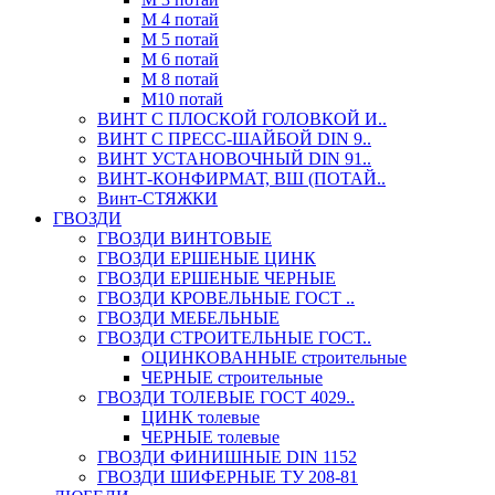
М 4 потай
М 5 потай
М 6 потай
М 8 потай
М10 потай
ВИНТ С ПЛОСКОЙ ГОЛОВКОЙ И..
ВИНТ С ПРЕСС-ШАЙБОЙ DIN 9..
ВИНТ УСТАНОВОЧНЫЙ DIN 91..
ВИНТ-КОНФИРМАТ, ВШ (ПОТАЙ..
Винт-СТЯЖКИ
ГВОЗДИ
ГВОЗДИ ВИНТОВЫЕ
ГВОЗДИ ЕРШЕНЫЕ ЦИНК
ГВОЗДИ ЕРШЕНЫЕ ЧЕРНЫЕ
ГВОЗДИ КРОВЕЛЬНЫЕ ГОСТ ..
ГВОЗДИ МЕБЕЛЬНЫЕ
ГВОЗДИ СТРОИТЕЛЬНЫЕ ГОСТ..
ОЦИНКОВАННЫЕ строительные
ЧЕРНЫЕ строительные
ГВОЗДИ ТОЛЕВЫЕ ГОСТ 4029..
ЦИНК толевые
ЧЕРНЫЕ толевые
ГВОЗДИ ФИНИШНЫЕ DIN 1152
ГВОЗДИ ШИФЕРНЫЕ ТУ 208-81