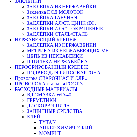
ЗАКЛЕПКИ
ЗАКЛЕПКА ИЗ НЕРЖАВЕЙКИ
Заклепка ПОД МОЛОТОК
ЗАКЛЁПКА ГАЕЧНАЯ
ЗАКЛЁПКИ АЛ/СТ. ЦИНК (DI..
ЗАКЛЁПКИ АЛ/СТ. ОКРАШЕНЫЕ
ЗАКЛЁПКИ СТАЛЬ/СТАЛЬ
НЕРЖАВЕЮЩИЙ КРЕПЕЖ
ЗАКЛЕПКА ИЗ НЕРЖАВЕЙКИ
МЕТРИКА ИЗ НЕРЖАВЕЮЩИХ МЕ..
ЦЕПЬ ИЗ НЕРЖАВЕЙКИ
ШПИЛЬКА НЕРЖАВЕЙКА
ПЕРФОРИРОВАННЫЙ КРЕПЕЖ
ПОДВЕС ДЛЯ ГИПСОКАРТОНА
Проволока СВАРОЧНАЯ И ЭЛЕ..
ПРОВОЛОКА стальная ГОСТ 3..
РАСХОДНЫЕ МАТЕРИАЛЫ
ВД СМАЗКА WD-40
ГЕРМЕТИКИ
ДИСКОВАЯ ПИЛА
ЗАЩИТНЫЕ СРЕДСТВА
КЛЕЙ
TYTAN
АНКЕР ХИМИЧЕСКИЙ
МОМЕНТ