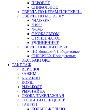
ПЕРОВОЕ
СПИРАЛЬНОЕ
СВЁРЛА ПО КЕРАМ.ПЛИТКЕ И ..
СВЁРЛА ПО МЕТАЛЛУ
"HAISSER"
"HSS"
"Р6М5"
С КОБАЛЬТОМ
СТУПЕНЧАТОЕ
УДЛИНЕННЫЕ
СВЁРЛА ПОБЕДИТОВЫЕ
ПО Волжский Победитовые
СИБЕРТЕХ Победитовые
ЭКСТРАКТОРЫ
ТАКЕЛАЖ
ВЕРТЛЮГ
ЗАЖИМ
КАРАБИН
КОУШ
РЫМ-БОЛТ
РЫМ-ГАЙКА
СКОБА ТАКЕЛАЖНАЯ
СОЕДИНИТЕЛЬ ЦЕПЕЙ
ТАЛРЕП
КОЛЬЦО-КОЛЬЦО