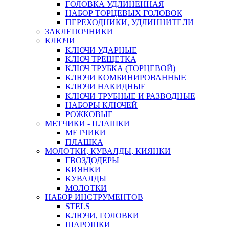
ГОЛОВКА УДЛИНЕННАЯ
НАБОР ТОРЦЕВЫХ ГОЛОВОК
ПЕРЕХОДНИКИ, УДЛИННИТЕЛИ
ЗАКЛЕПОЧНИКИ
КЛЮЧИ
КЛЮЧИ УДАРНЫЕ
КЛЮЧ ТРЕЩЕТКА
КЛЮЧ ТРУБКА (ТОРЦЕВОЙ)
КЛЮЧИ КОМБИНИРОВАННЫЕ
КЛЮЧИ НАКИДНЫЕ
КЛЮЧИ ТРУБНЫЕ И РАЗВОДНЫЕ
НАБОРЫ КЛЮЧЕЙ
РОЖКОВЫЕ
МЕТЧИКИ - ПЛАШКИ
МЕТЧИКИ
ПЛАШКА
МОЛОТКИ, КУВАЛДЫ, КИЯНКИ
ГВОЗДОДЕРЫ
КИЯНКИ
КУВАЛДЫ
МОЛОТКИ
НАБОР ИНСТРУМЕНТОВ
STELS
КЛЮЧИ, ГОЛОВКИ
ШАРОШКИ