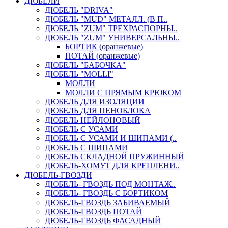
ДЮБЕЛИ
ДЮБЕЛЬ "DRIVA"
ДЮБЕЛЬ "MUD" МЕТАЛЛ. (В П..
ДЮБЕЛЬ "ZUM" ТРЕХРАСПОРНЫ..
ДЮБЕЛЬ "ZUM" УНИВЕРСАЛЬНЫ..
БОРТИК (оранжевые)
ПОТАЙ (оранжевые)
ДЮБЕЛЬ "БАБОЧКА"
ДЮБЕЛЬ "МOLLI"
МОЛЛИ
МОЛЛИ С ПРЯМЫМ КРЮКОМ
ДЮБЕЛЬ ДЛЯ ИЗОЛЯЦИИ
ДЮБЕЛЬ ДЛЯ ПЕНОБЛОКА
ДЮБЕЛЬ НЕЙЛОНОВЫЙ
ДЮБЕЛЬ С УСАМИ
ДЮБЕЛЬ С УСАМИ И ШИПАМИ (..
ДЮБЕЛЬ С ШИПАМИ
ДЮБЕЛЬ СКЛАДНОЙ ПРУЖИННЫЙ
ДЮБЕЛЬ-ХОМУТ ДЛЯ КРЕПЛЕНИ..
ДЮБЕЛЬ-ГВОЗДИ
ДЮБЕЛЬ- ГВОЗДЬ ПОД МОНТАЖ..
ДЮБЕЛЬ- ГВОЗДЬ С БОРТИКОМ
ДЮБЕЛЬ-ГВОЗДЬ ЗАБИВАЕМЫЙ
ДЮБЕЛЬ-ГВОЗДЬ ПОТАЙ
ДЮБЕЛЬ-ГВОЗДЬ ФАСАДНЫЙ