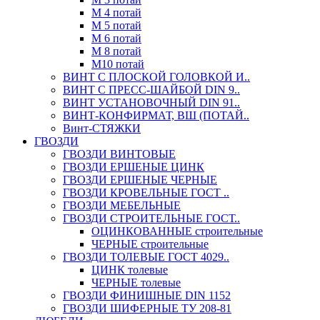
М 4 потай
М 5 потай
М 6 потай
М 8 потай
М10 потай
ВИНТ С ПЛОСКОЙ ГОЛОВКОЙ И..
ВИНТ С ПРЕСС-ШАЙБОЙ DIN 9..
ВИНТ УСТАНОВОЧНЫЙ DIN 91..
ВИНТ-КОНФИРМАТ, ВШ (ПОТАЙ..
Винт-СТЯЖКИ
ГВОЗДИ
ГВОЗДИ ВИНТОВЫЕ
ГВОЗДИ ЕРШЕНЫЕ ЦИНК
ГВОЗДИ ЕРШЕНЫЕ ЧЕРНЫЕ
ГВОЗДИ КРОВЕЛЬНЫЕ ГОСТ ..
ГВОЗДИ МЕБЕЛЬНЫЕ
ГВОЗДИ СТРОИТЕЛЬНЫЕ ГОСТ..
ОЦИНКОВАННЫЕ строительные
ЧЕРНЫЕ строительные
ГВОЗДИ ТОЛЕВЫЕ ГОСТ 4029..
ЦИНК толевые
ЧЕРНЫЕ толевые
ГВОЗДИ ФИНИШНЫЕ DIN 1152
ГВОЗДИ ШИФЕРНЫЕ ТУ 208-81