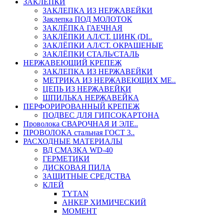
ЗАКЛЕПКИ
ЗАКЛЕПКА ИЗ НЕРЖАВЕЙКИ
Заклепка ПОД МОЛОТОК
ЗАКЛЁПКА ГАЕЧНАЯ
ЗАКЛЁПКИ АЛ/СТ. ЦИНК (DI..
ЗАКЛЁПКИ АЛ/СТ. ОКРАШЕНЫЕ
ЗАКЛЁПКИ СТАЛЬ/СТАЛЬ
НЕРЖАВЕЮЩИЙ КРЕПЕЖ
ЗАКЛЕПКА ИЗ НЕРЖАВЕЙКИ
МЕТРИКА ИЗ НЕРЖАВЕЮЩИХ МЕ..
ЦЕПЬ ИЗ НЕРЖАВЕЙКИ
ШПИЛЬКА НЕРЖАВЕЙКА
ПЕРФОРИРОВАННЫЙ КРЕПЕЖ
ПОДВЕС ДЛЯ ГИПСОКАРТОНА
Проволока СВАРОЧНАЯ И ЭЛЕ..
ПРОВОЛОКА стальная ГОСТ 3..
РАСХОДНЫЕ МАТЕРИАЛЫ
ВД СМАЗКА WD-40
ГЕРМЕТИКИ
ДИСКОВАЯ ПИЛА
ЗАЩИТНЫЕ СРЕДСТВА
КЛЕЙ
TYTAN
АНКЕР ХИМИЧЕСКИЙ
МОМЕНТ