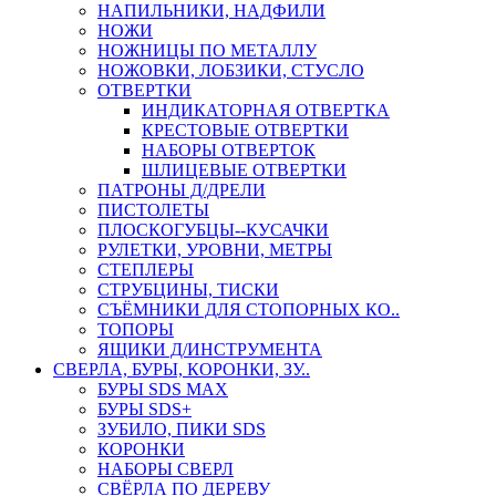
НАПИЛЬНИКИ, НАДФИЛИ
НОЖИ
НОЖНИЦЫ ПО МЕТАЛЛУ
НОЖОВКИ, ЛОБЗИКИ, СТУСЛО
ОТВЕРТКИ
ИНДИКАТОРНАЯ ОТВЕРТКА
КРЕСТОВЫЕ ОТВЕРТКИ
НАБОРЫ ОТВЕРТОК
ШЛИЦЕВЫЕ ОТВЕРТКИ
ПАТРОНЫ Д/ДРЕЛИ
ПИСТОЛЕТЫ
ПЛОСКОГУБЦЫ--КУСАЧКИ
РУЛЕТКИ, УРОВНИ, МЕТРЫ
СТЕПЛЕРЫ
СТРУБЦИНЫ, ТИСКИ
СЪЁМНИКИ ДЛЯ СТОПОРНЫХ КО..
ТОПОРЫ
ЯЩИКИ Д/ИНСТРУМЕНТА
СВЕРЛА, БУРЫ, КОРОНКИ, ЗУ..
БУРЫ SDS MAX
БУРЫ SDS+
ЗУБИЛО, ПИКИ SDS
КОРОНКИ
НАБОРЫ СВЕРЛ
СВЁРЛА ПО ДЕРЕВУ