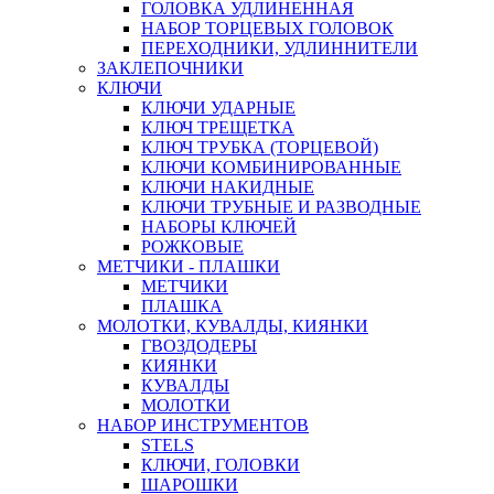
ГОЛОВКА УДЛИНЕННАЯ
НАБОР ТОРЦЕВЫХ ГОЛОВОК
ПЕРЕХОДНИКИ, УДЛИННИТЕЛИ
ЗАКЛЕПОЧНИКИ
КЛЮЧИ
КЛЮЧИ УДАРНЫЕ
КЛЮЧ ТРЕЩЕТКА
КЛЮЧ ТРУБКА (ТОРЦЕВОЙ)
КЛЮЧИ КОМБИНИРОВАННЫЕ
КЛЮЧИ НАКИДНЫЕ
КЛЮЧИ ТРУБНЫЕ И РАЗВОДНЫЕ
НАБОРЫ КЛЮЧЕЙ
РОЖКОВЫЕ
МЕТЧИКИ - ПЛАШКИ
МЕТЧИКИ
ПЛАШКА
МОЛОТКИ, КУВАЛДЫ, КИЯНКИ
ГВОЗДОДЕРЫ
КИЯНКИ
КУВАЛДЫ
МОЛОТКИ
НАБОР ИНСТРУМЕНТОВ
STELS
КЛЮЧИ, ГОЛОВКИ
ШАРОШКИ