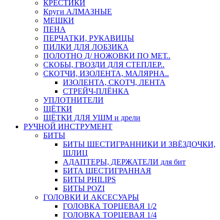
КРЕСТИКИ
Круги АЛМАЗНЫЕ
МЕШКИ
ПЕНА
ПЕРЧАТКИ, РУКАВИЦЫ
ПИЛКИ ДЛЯ ЛОБЗИКА
ПОЛОТНО Д/ НОЖОВКИ ПО МЕТ..
СКОБЫ, ГВОЗДИ ДЛЯ СТЕПЛЕР..
СКОТЧИ, ИЗОЛЕНТА, МАЛЯРНА..
ИЗОЛЕНТА, СКОТЧ, ЛЕНТА
СТРЕЙЧ-ПЛЁНКА
УПЛОТНИТЕЛИ
ЩЁТКИ
ЩЁТКИ ДЛЯ УШМ и дрели
РУЧНОЙ ИНСТРУМЕНТ
БИТЫ
БИТЫ ШЕСТИГРАННИКИ И ЗВЁЗДОЧКИ,
ШЛИЦ
АДАПТЕРЫ, ДЕРЖАТЕЛИ для бит
БИТА ШЕСТИГРАННАЯ
БИТЫ PHILIPS
БИТЫ POZI
ГОЛОВКИ И АКСЕСУАРЫ
ГОЛОВКА ТОРЦЕВАЯ 1/2
ГОЛОВКА ТОРЦЕВАЯ 1/4