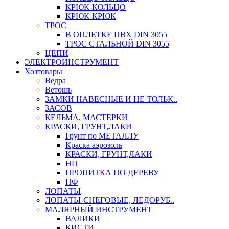
КРЮК-КОЛЬЦО
КРЮК-КРЮК
ТРОС
В ОПЛЕТКЕ ПВХ DIN 3055
ТРОС СТАЛЬНОЙ DIN 3055
ЦЕПИ
ЭЛЕКТРОИНСТРУМЕНТ
Хозтовары
Ведра
Ветошь
ЗАМКИ НАВЕСНЫЕ И НЕ ТОЛЬК..
ЗАСОВ
КЕЛЬМА, МАСТЕРКИ
КРАСКИ, ГРУНТ,ЛАКИ
Грунт по МЕТАЛЛУ
Краска аэрозоль
КРАСКИ, ГРУНТ,ЛАКИ
НЦ
ПРОПИТКА ПО ДЕРЕВУ
ПФ
ЛОПАТЫ
ЛОПАТЫ-СНЕГОВЫЕ, ЛЕДОРУБ..
МАЛЯРНЫЙ ИНСТРУМЕНТ
ВАЛИКИ
КИСТИ