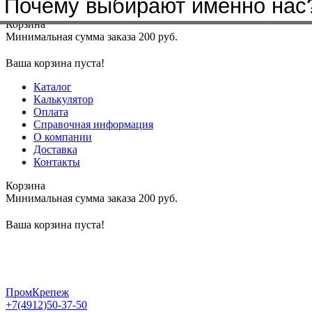
Почему выбирают именно нас
Меню
+7(4912)50-37-50
sbit@krep62.ru
Корзина
Минимальная сумма заказа 200 руб.
Ваша корзина пуста!
Каталог
Калькулятор
Оплата
Справочная информация
О компании
Доставка
Контакты
Корзина
Минимальная сумма заказа 200 руб.
Ваша корзина пуста!
ПромКрепеж
+7(4912)50-37-50