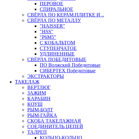
ПЕРОВОЕ
СПИРАЛЬНОЕ
СВЁРЛА ПО КЕРАМ.ПЛИТКЕ И ..
СВЁРЛА ПО МЕТАЛЛУ
"HAISSER"
"HSS"
"Р6М5"
С КОБАЛЬТОМ
СТУПЕНЧАТОЕ
УДЛИНЕННЫЕ
СВЁРЛА ПОБЕДИТОВЫЕ
ПО Волжский Победитовые
СИБЕРТЕХ Победитовые
ЭКСТРАКТОРЫ
ТАКЕЛАЖ
ВЕРТЛЮГ
ЗАЖИМ
КАРАБИН
КОУШ
РЫМ-БОЛТ
РЫМ-ГАЙКА
СКОБА ТАКЕЛАЖНАЯ
СОЕДИНИТЕЛЬ ЦЕПЕЙ
ТАЛРЕП
КОЛЬЦО-КОЛЬЦО